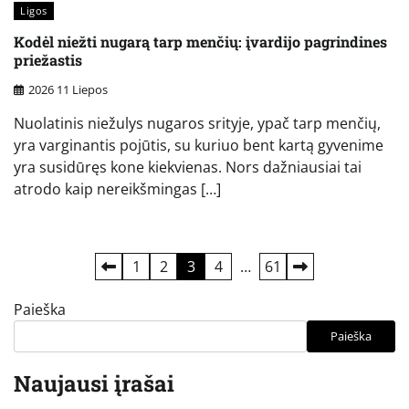
Ligos
Kodėl niežti nugarą tarp menčių: įvardijo pagrindines
priežastis
2026 11 Liepos
Nuolatinis niežulys nugaros srityje, ypač tarp menčių,
yra varginantis pojūtis, su kuriuo bent kartą gyvenime
yra susidūręs kone kiekvienas. Nors dažniausiai tai
atrodo kaip nereikšmingas […]
Įrašų
1
2
3
4
…
61
puslapiavimas
Paieška
Paieška
Naujausi įrašai