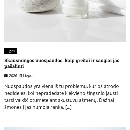
Ligos
Skausmingos nuospaudos: kaip greitai ir saugiai jas
pašalinti
2026 15 Liepos
Nuospaudos yra viena iš tų problemų, kurios atrodo
nedidelės, kol nepradedate kiekvieno žingsnio jausti
tarsi vaikščiotumėte ant skustuvų ašmenų. Dažnai
žmonės į jas numoja ranka, […]