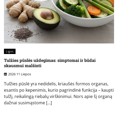
Ligos
Tulžies pūslės uždegimas: simptomai ir būdai
skausmui malšinti
2026 11 Liepos
Tulžies pūslė yra nedidelis, kriaušės formos organas,
esantis po kepenimis, kurio pagrindinė funkcija – kaupti
tulžį, reikalingą riebalų virškinimui. Nors apie šį organą
dažnai susimąstome […]