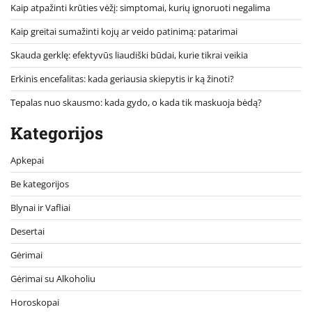
Kaip atpažinti krūties vėžį: simptomai, kurių ignoruoti negalima
Kaip greitai sumažinti kojų ar veido patinimą: patarimai
Skauda gerklę: efektyvūs liaudiški būdai, kurie tikrai veikia
Erkinis encefalitas: kada geriausia skiepytis ir ką žinoti?
Tepalas nuo skausmo: kada gydo, o kada tik maskuoja bėdą?
Kategorijos
Apkepai
Be kategorijos
Blynai ir Vafliai
Desertai
Gėrimai
Gėrimai su Alkoholiu
Horoskopai