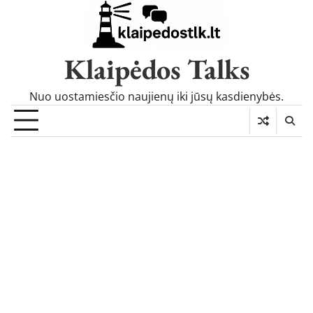
Skip
to
content
Klaipėdos Talks
Nuo uostamiesčio naujienų iki jūsų kasdienybės.