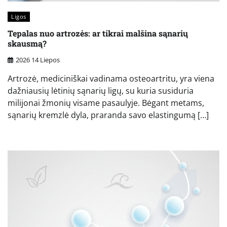
Ligos
Tepalas nuo artrozės: ar tikrai malšina sąnarių
skausmą?
2026 14 Liepos
Artrozė, mediciniškai vadinama osteoartritu, yra viena
dažniausių lėtinių sąnarių ligų, su kuria susiduria
milijonai žmonių visame pasaulyje. Bėgant metams,
sąnarių kremzlė dyla, praranda savo elastingumą […]