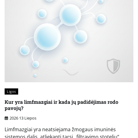
Ligos
Kur yra limfmazgiai ir kada jų padidėjimas rodo
pavojų?
2026 13 Liepos
Limfmazgiai yra neatsiejama žmogaus imuninės
sistemos dalis, atliekanti tarsi „filtravimo stotelių“