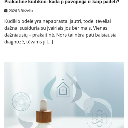
Prakaitinė kūdikiui: kada ji pavojinga ir kaip padėti?
2026 3 Birželio
Kūdikio odelė yra nepaprastai jautri, todėl tėveliai
dažnai susiduria su įvairiais jos bėrimais. Vienas
dažniausių – prakaitinė. Nors tai nėra pati baisiausia
diagnozė, tėvams ji […]