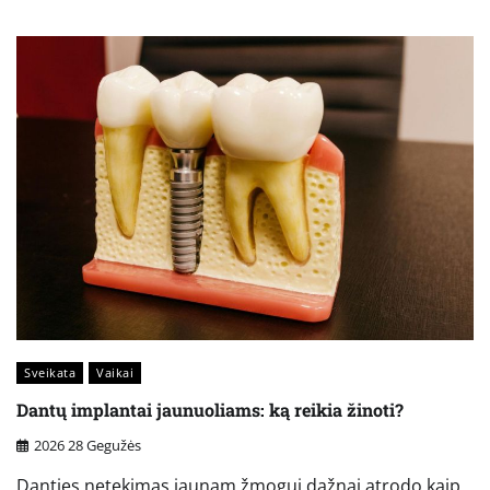
Sveikata
Vaikai
Dantų implantai jaunuoliams: ką reikia žinoti?
2026 28 Gegužės
Danties netekimas jaunam žmogui dažnai atrodo kaip