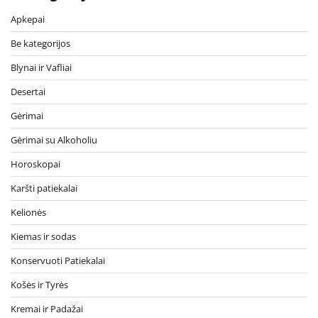
Apkepai
Be kategorijos
Blynai ir Vafliai
Desertai
Gėrimai
Gėrimai su Alkoholiu
Horoskopai
Karšti patiekalai
Kelionės
Kiemas ir sodas
Konservuoti Patiekalai
Košės ir Tyrės
Kremai ir Padažai