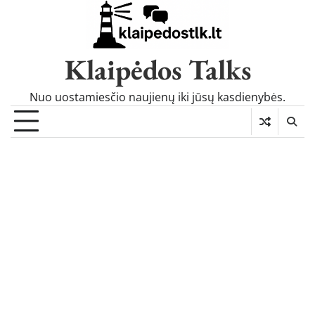
Skip
to
content
Klaipėdos Talks
Nuo uostamiesčio naujienų iki jūsų kasdienybės.