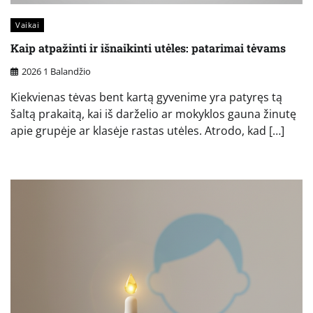
Vaikai
Kaip atpažinti ir išnaikinti utėles: patarimai tėvams
2026 1 Balandžio
Kiekvienas tėvas bent kartą gyvenime yra patyręs tą
šaltą prakaitą, kai iš darželio ar mokyklos gauna žinutę
apie grupėje ar klasėje rastas utėles. Atrodo, kad […]