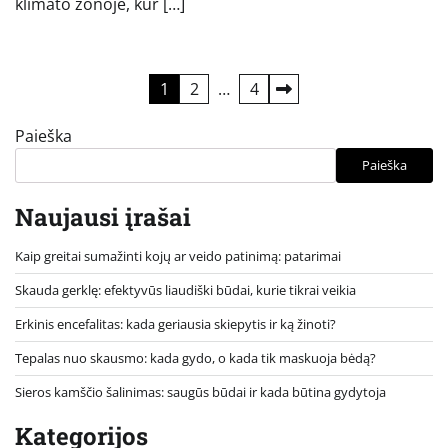
klimato zonoje, kur […]
Įrašų
1
2
…
4
puslapiavimas
Paieška
Paieška
Naujausi įrašai
Kaip greitai sumažinti kojų ar veido patinimą: patarimai
Skauda gerklę: efektyvūs liaudiški būdai, kurie tikrai veikia
Erkinis encefalitas: kada geriausia skiepytis ir ką žinoti?
Tepalas nuo skausmo: kada gydo, o kada tik maskuoja bėdą?
Sieros kamščio šalinimas: saugūs būdai ir kada būtina gydytoja
Kategorijos