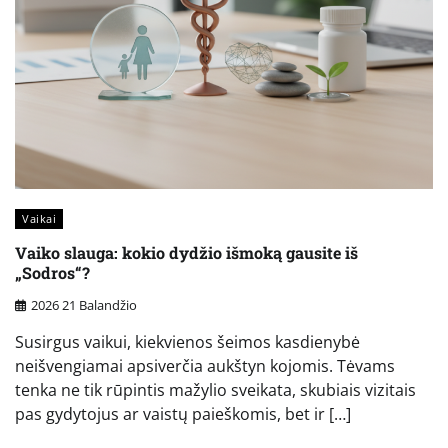
Vaikai
Vaiko slauga: kokio dydžio išmoką gausite iš
„Sodros“?
2026 21 Balandžio
Susirgus vaikui, kiekvienos šeimos kasdienybė
neišvengiamai apsiverčia aukštyn kojomis. Tėvams
tenka ne tik rūpintis mažylio sveikata, skubiais vizitais
pas gydytojus ar vaistų paieškomis, bet ir […]