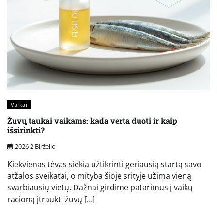
Vaikai
Žuvų taukai vaikams: kada verta duoti ir kaip
išsirinkti?
2026 2 Birželio
Kiekvienas tėvas siekia užtikrinti geriausią startą savo
atžalos sveikatai, o mityba šioje srityje užima vieną
svarbiausių vietų. Dažnai girdime patarimus į vaikų
racioną įtraukti žuvų […]