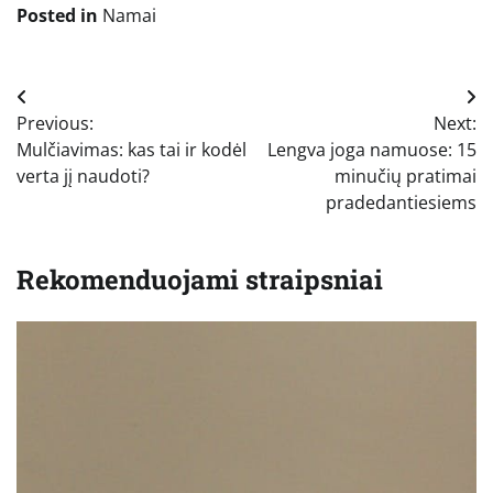
Posted in
Namai
Navigacija
Previous:
Next:
tarp
Mulčiavimas: kas tai ir kodėl
Lengva joga namuose: 15
įrašų
verta jį naudoti?
minučių pratimai
pradedantiesiems
Rekomenduojami straipsniai