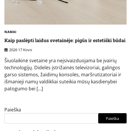
NAMAI
Kaip paslėpti laidus svetainėje: pigūs ir estetiški būdai
2026 17 Kovo
Šiuolaikinė svetainė yra neįsivaizduojama be įvairių
technologijų. Didelės įstrižainės televizoriai, galingos
garso sistemos, žaidimų konsolės, maršrutizatoriai ir
išmanieji namų valdikliai suteikia mūsų kasdienybei
patogumo bei […]
Paieška
Paieška