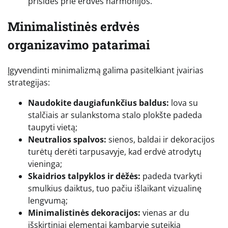
prisidės prie erdvės harmonijos.
Minimalistinės erdvės
organizavimo patarimai
Įgyvendinti minimalizmą galima pasitelkiant įvairias
strategijas:
Naudokite daugiafunkčius baldus:
lova su
stalčiais ar sulankstoma stalo plokšte padeda
taupyti vietą;
Neutralios spalvos:
sienos, baldai ir dekoracijos
turėtų derėti tarpusavyje, kad erdvė atrodytų
vieninga;
Skaidrios talpyklos ir dėžės:
padeda tvarkyti
smulkius daiktus, tuo pačiu išlaikant vizualinę
lengvumą;
Minimalistinės dekoracijos:
vienas ar du
išskirtiniai elementai kambaryje suteikia