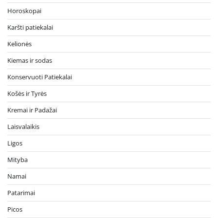
Horoskopai
Karšti patiekalai
Kelionės
Kiemas ir sodas
Konservuoti Patiekalai
Košės ir Tyrės
Kremai ir Padažai
Laisvalaikis
Ligos
Mityba
Namai
Patarimai
Picos