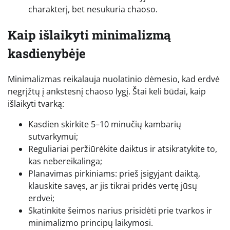
charakterį, bet nesukuria chaoso.
Kaip išlaikyti minimalizmą
kasdienybėje
Minimalizmas reikalauja nuolatinio dėmesio, kad erdvė
negrįžtų į ankstesnį chaoso lygį. Štai keli būdai, kaip
išlaikyti tvarką:
Kasdien skirkite 5–10 minučių kambarių
sutvarkymui;
Reguliariai peržiūrėkite daiktus ir atsikratykite to,
kas nebereikalinga;
Planavimas pirkiniams: prieš įsigyjant daiktą,
klauskite savęs, ar jis tikrai pridės vertę jūsų
erdvei;
Skatinkite šeimos narius prisidėti prie tvarkos ir
minimalizmo principų laikymosi.