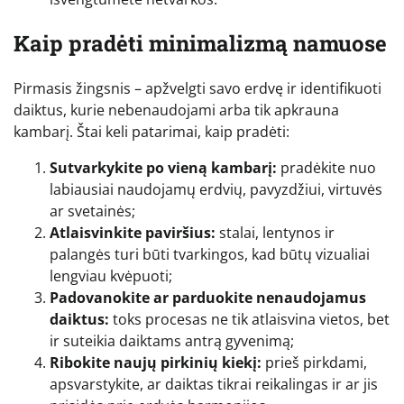
Kaip pradėti minimalizmą namuose
Pirmasis žingsnis – apžvelgti savo erdvę ir identifikuoti
daiktus, kurie nebenaudojami arba tik apkrauna
kambarį. Štai keli patarimai, kaip pradėti:
Sutvarkykite po vieną kambarį:
pradėkite nuo
labiausiai naudojamų erdvių, pavyzdžiui, virtuvės
ar svetainės;
Atlaisvinkite paviršius:
stalai, lentynos ir
palangės turi būti tvarkingos, kad būtų vizualiai
lengviau kvėpuoti;
Padovanokite ar parduokite nenaudojamus
daiktus:
toks procesas ne tik atlaisvina vietos, bet
ir suteikia daiktams antrą gyvenimą;
Ribokite naujų pirkinių kiekį:
prieš pirkdami,
apsvarstykite, ar daiktas tikrai reikalingas ir ar jis