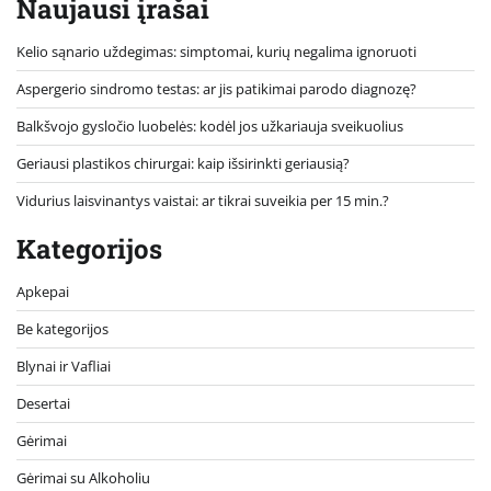
Naujausi įrašai
Kelio sąnario uždegimas: simptomai, kurių negalima ignoruoti
Aspergerio sindromo testas: ar jis patikimai parodo diagnozę?
Balkšvojo gysločio luobelės: kodėl jos užkariauja sveikuolius
Geriausi plastikos chirurgai: kaip išsirinkti geriausią?
Vidurius laisvinantys vaistai: ar tikrai suveikia per 15 min.?
Kategorijos
Apkepai
Be kategorijos
Blynai ir Vafliai
Desertai
Gėrimai
Gėrimai su Alkoholiu