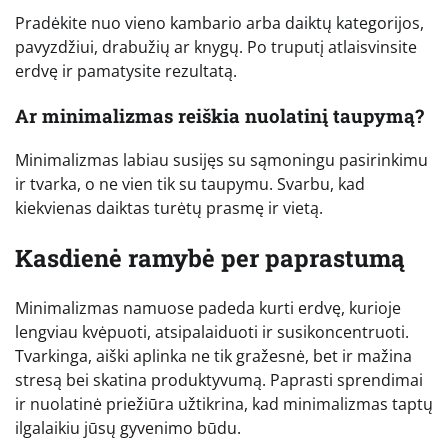
Pradėkite nuo vieno kambario arba daiktų kategorijos,
pavyzdžiui, drabužių ar knygų. Po truputį atlaisvinsite
erdvę ir pamatysite rezultatą.
Ar minimalizmas reiškia nuolatinį taupymą?
Minimalizmas labiau susijęs su sąmoningu pasirinkimu
ir tvarka, o ne vien tik su taupymu. Svarbu, kad
kiekvienas daiktas turėtų prasmę ir vietą.
Kasdienė ramybė per paprastumą
Minimalizmas namuose padeda kurti erdvę, kurioje
lengviau kvėpuoti, atsipalaiduoti ir susikoncentruoti.
Tvarkinga, aiški aplinka ne tik gražesnė, bet ir mažina
stresą bei skatina produktyvumą. Paprasti sprendimai
ir nuolatinė priežiūra užtikrina, kad minimalizmas taptų
ilgalaikiu jūsų gyvenimo būdu.