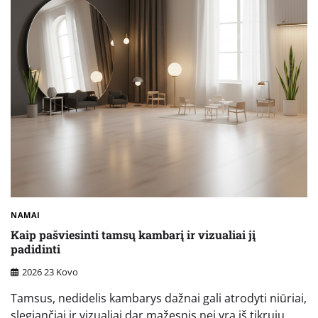
NAMAI
Kaip pašviesinti tamsų kambarį ir vizualiai jį
padidinti
2026 23 Kovo
Tamsus, nedidelis kambarys dažnai gali atrodyti niūriai,
slegiančiai ir vizualiai dar mažesnis nei yra iš tikrųjų.