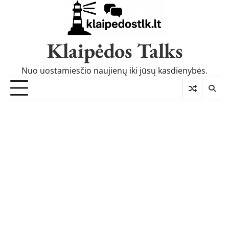
Skip
to
content
Klaipėdos Talks
Nuo uostamiesčio naujienų iki jūsų kasdienybės.