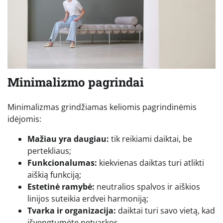
Minimalizmo pagrindai
Minimalizmas grindžiamas keliomis pagrindinėmis
idėjomis:
Mažiau yra daugiau:
tik reikiami daiktai, be
pertekliaus;
Funkcionalumas:
kiekvienas daiktas turi atlikti
aiškią funkciją;
Estetinė ramybė:
neutralios spalvos ir aiškios
linijos suteikia erdvei harmoniją;
Tvarka ir organizacija:
daiktai turi savo vietą, kad
išvengtumėte netvarkos.