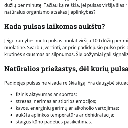
dūžių per minutę. Tačiau ką reiškia, jei pulsas viršija šias
natūralus organizmo atsakas į aplinkybes?
Kada pulsas laikomas aukštu?
Jeigu ramybės metu pulsas nuolat viršija 100 dūžių per minut
nuolatinė. Svarbu įvertinti, ar prie padidėjusio pulso pris
krūtinės skausmas ar silpnumas. Šie požymiai gali signal
Natūralios priežastys, dėl kurių puls
Padidėjęs pulsas ne visada reiškia ligą. Yra daugybė situaci
fizinis aktyvumas ar sportas;
stresas, nerimas ar stiprios emocijos;
kavos, energinių gėrimų ar alkoholio vartojimas;
aukšta aplinkos temperatūra ar dehidratacija;
staigus kūno padėties pasikeitimas.