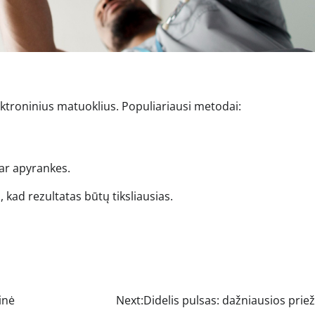
ktroninius matuoklius. Populiariausi metodai:
ar apyrankes.
 kad rezultatas būtų tiksliausias.
inė
Next:
Didelis pulsas: dažniausios prie