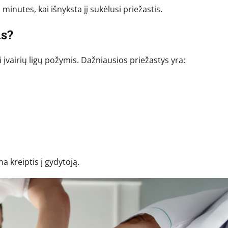
minutes, kai išnyksta jį sukėlusi priežastis.
as?
įvairių ligų požymis. Dažniausios priežastys yra:
;
a kreiptis į gydytoją.