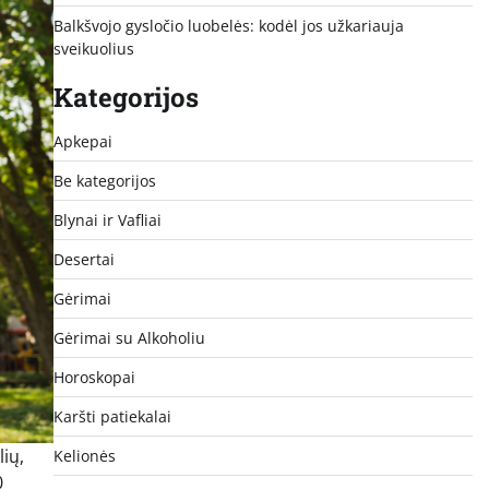
Balkšvojo gysločio luobelės: kodėl jos užkariauja
sveikuolius
Kategorijos
Apkepai
Be kategorijos
Blynai ir Vafliai
Desertai
Gėrimai
Gėrimai su Alkoholiu
Horoskopai
Karšti patiekalai
lių,
Kelionės
0