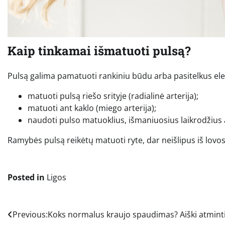
Kaip tinkamai išmatuoti pulsą?
Pulsą galima pamatuoti rankiniu būdu arba pasitelkus ele
matuoti pulsą riešo srityje (radialinė arterija);
matuoti ant kaklo (miego arterija);
naudoti pulso matuoklius, išmaniuosius laikrodžius 
Ramybės pulsą reikėtų matuoti ryte, dar neišlipus iš lovos,
Posted in
Ligos
Navigacija
Previous:
Koks normalus kraujo spaudimas? Aiški atmint