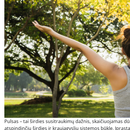
Pulsas – tai širdies susitraukimų dažnis, skaičiuojamas dūž
atspindinčių širdies ir kraujagyslių sistemos būklę. Įpr