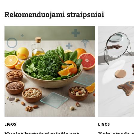
tarp
Rekomenduojami straipsniai
įrašų
LIGOS
LIGOS