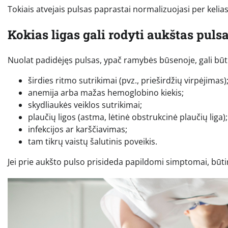
Tokiais atvejais pulsas paprastai normalizuojasi per kelias 
Kokias ligas gali rodyti aukštas puls
Nuolat padidėjęs pulsas, ypač ramybės būsenoje, gali būti 
širdies ritmo sutrikimai (pvz., prieširdžių virpėjimas)
anemija arba mažas hemoglobino kiekis;
skydliaukės veiklos sutrikimai;
plaučių ligos (astma, lėtinė obstrukcinė plaučių liga);
infekcijos ar karščiavimas;
tam tikrų vaistų šalutinis poveikis.
Jei prie aukšto pulso prisideda papildomi simptomai, būtin