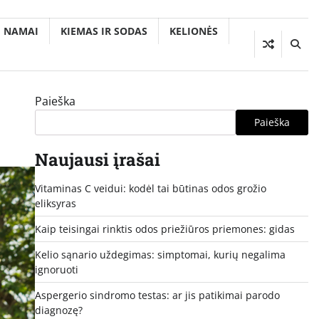
NAMAI
KIEMAS IR SODAS
KELIONĖS
Paieška
Paieška
Naujausi įrašai
Vitaminas C veidui: kodėl tai būtinas odos grožio
eliksyras
Kaip teisingai rinktis odos priežiūros priemones: gidas
Kelio sąnario uždegimas: simptomai, kurių negalima
ignoruoti
Aspergerio sindromo testas: ar jis patikimai parodo
diagnozę?