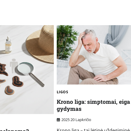
LIGOS
Krono liga: simptomai, eiga 
gydymas
2025 20 Lapkričio
Krono liga – tai lėtinė uždegiminė