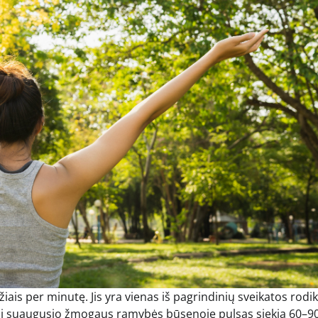
iais per minutę. Jis yra vienas iš pagrindinių sveikatos rodik
astai suaugusio žmogaus ramybės būsenoje pulsas siekia 60–9