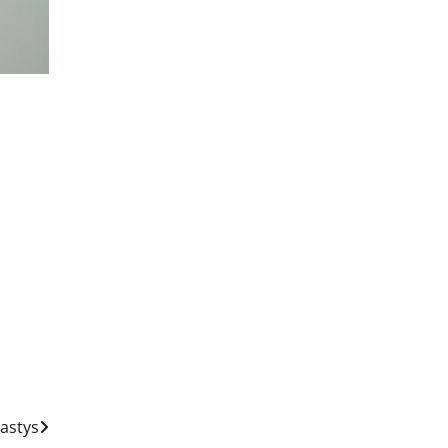
žastys