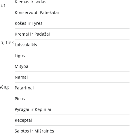
Kiemas ir sodas
būti
Konservuoti Patiekalai
Košės ir Tyrės
Kremai ir Padažai
a, tiek
Laisvalaikis
,
Ligos
Mityba
Namai
sčių:
Patarimai
Picos
Pyragai ir Kepiniai
Receptai
Salotos ir Mišrainės