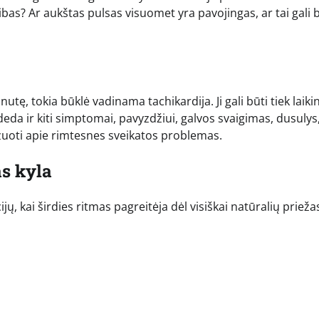
 ribas? Ar aukštas pulsas visuomet yra pavojingas, ar tai gali 
ę, tokia būklė vadinama tachikardija. Ji gali būti tiek laikin
ideda ir kiti simptomai, pavyzdžiui, galvos svaigimas, dusulys
izuoti apie rimtesnes sveikatos problemas.
as kyla
jų, kai širdies ritmas pagreitėja dėl visiškai natūralių prieža