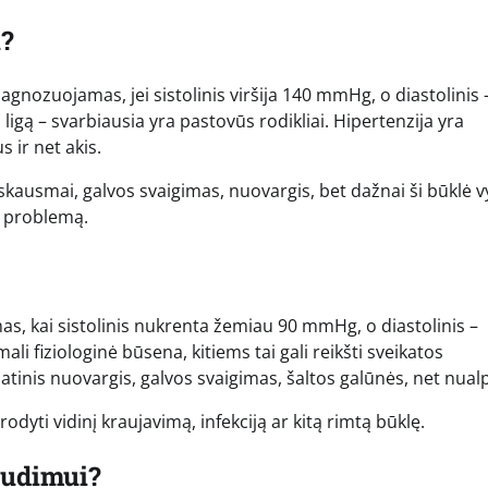
u?
gnozuojamas, jei sistolinis viršija 140 mmHg, o diastolinis 
 ligą – svarbiausia yra pastovūs rodikliai. Hipertenzija yra
s ir net akis.
ausmai, galvos svaigimas, nuovargis, bet dažnai ši būklė v
ie problemą.
, kai sistolinis nukrenta žemiau 90 mmHg, o diastolinis –
fiziologinė būsena, kitiems tai gali reikšti sveikatos
nis nuovargis, galvos svaigimas, šaltos galūnės, net nual
rodyti vidinį kraujavimą, infekciją ar kitą rimtą būklę.
audimui?