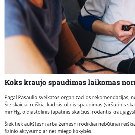
Koks kraujo spaudimas laikomas nor
Pagal Pasaulio sveikatos organizacijos rekomendacijas,
Šie skaičiai reiškia, kad sistolinis spaudimas (viršutinis s
mmHg, o diastolinis (apatinis skaičius, rodantis kraujagys
Šiek tiek aukštesni arba žemesni rodikliai nebūtinai reiški
fizinio aktyvumo ar net miego kokybės.