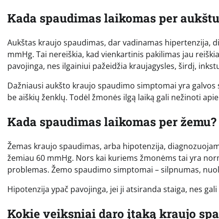
Kada spaudimas laikomas per aukšt
Aukštas kraujo spaudimas, dar vadinamas hipertenzija, dia
mmHg. Tai nereiškia, kad vienkartinis pakilimas jau reiškia
pavojinga, nes ilgainiui pažeidžia kraujagysles, širdį, inkstu
Dažniausi aukšto kraujo spaudimo simptomai yra galvos sk
be aiškių ženklų. Todėl žmonės ilgą laiką gali nežinoti ap
Kada spaudimas laikomas per žemu?
Žemas kraujo spaudimas, arba hipotenzija, diagnozuojamas
žemiau 60 mmHg. Nors kai kuriems žmonėms tai yra normali 
problemas. Žemo spaudimo simptomai – silpnumas, nuolati
Hipotenzija ypač pavojinga, jei ji atsiranda staiga, nes gali 
Kokie veiksniai daro įtaką kraujo sp