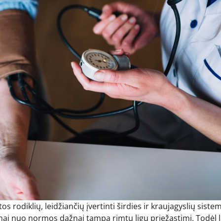
rodiklių, leidžiančių įvertinti širdies ir kraujagyslių siste
rypimai nuo normos dažnai tampa rimtų ligų priežastimi. Todėl 