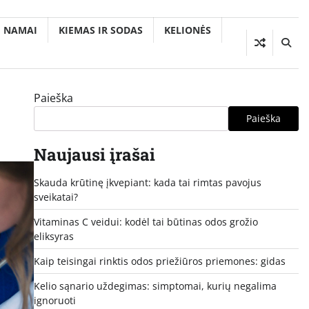
NAMAI
KIEMAS IR SODAS
KELIONĖS
Paieška
Paieška
Naujausi įrašai
Skauda krūtinę įkvepiant: kada tai rimtas pavojus
sveikatai?
Vitaminas C veidui: kodėl tai būtinas odos grožio
eliksyras
Kaip teisingai rinktis odos priežiūros priemones: gidas
Kelio sąnario uždegimas: simptomai, kurių negalima
ignoruoti