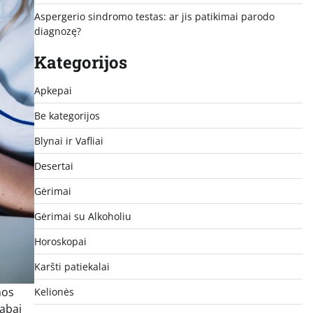
Aspergerio sindromo testas: ar jis patikimai parodo
diagnozę?
Kategorijos
Apkepai
Be kategorijos
Blynai ir Vafliai
Desertai
Gėrimai
Gėrimai su Alkoholiu
Horoskopai
Karšti patiekalai
mos
Kelionės
labai