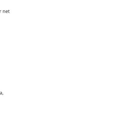
r net
a,