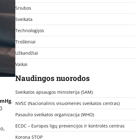
Sriubos
Sveikata
Technologijos
Troškiniai
Užkandžiai
Vaikai
Naudingos nuorodos
Sveikatos apsaugos ministerija (SAM)
mmHg
.
NVSC (Nacionalinis visuomenės sveikatos centras)
0
Pasaulio sveikatos organizacija (WHO)
ECDC – Europos ligų prevencijos ir kontrolės centras
so,
Korona STOP