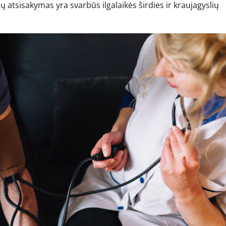
ų atsisakymas yra svarbūs ilgalaikės širdies ir kraujagyslių