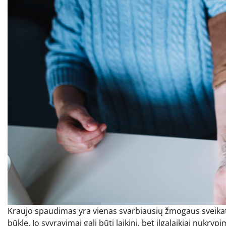
Kraujo spaudimas yra vienas svarbiausių žmogaus sveikatos 
būklę. Jo svyravimai gali būti laikini, bet ilgalaikiai nuk