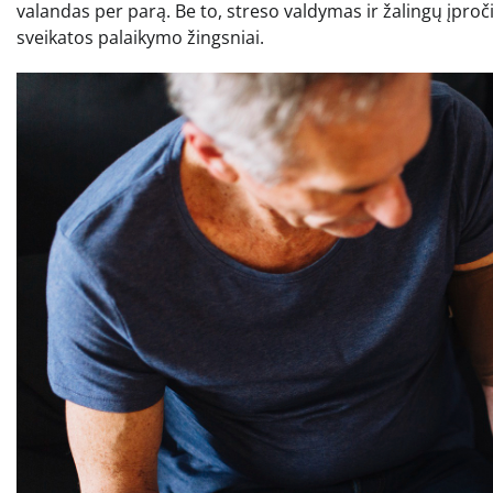
valandas per parą. Be to, streso valdymas ir žalingų įproči
sveikatos palaikymo žingsniai.