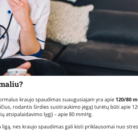
maliu?
 normalus kraujo spaudimas suaugusiajam yra apie
120/80 
kaičius, rodantis širdies susitraukimo jėgą) turėtų būti apie 12
lių atsipalaidavimo lygį) – apie 80 mmHg.
a ligą, nes kraujo spaudimas gali kisti priklausomai nuo stre