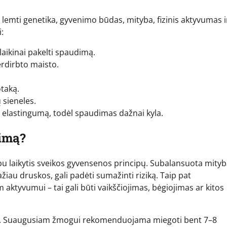
 lemti genetika, gyvenimo būdas, mityba, fizinis aktyvumas i
:
 laikinai pakelti spaudimą.
rdirbto maisto.
otaką.
 sieneles.
elastingumą, todėl spaudimas dažnai kyla.
dimą?
bu laikytis sveikos gyvensenos principų. Subalansuota mityb
žiau druskos, gali padėti sumažinti riziką. Taip pat
aktyvumui – tai gali būti vaikščiojimas, bėgiojimas ar kitos
mui. Suaugusiam žmogui rekomenduojama miegoti bent 7–8