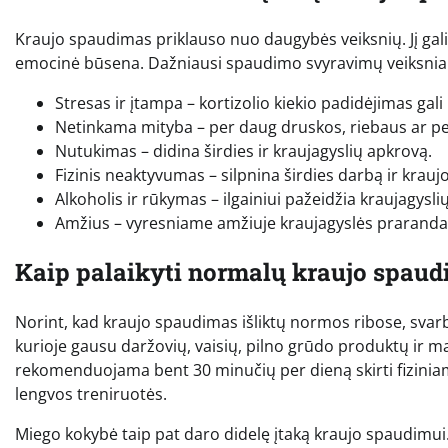
Kraujo spaudimas priklauso nuo daugybės veiksnių. Jį gali
emocinė būsena. Dažniausi spaudimo svyravimų veiksniai
Stresas ir įtampa – kortizolio kiekio padidėjimas gali
Netinkama mityba – per daug druskos, riebaus ar pe
Nutukimas – didina širdies ir kraujagyslių apkrovą.
Fizinis neaktyvumas – silpnina širdies darbą ir krauj
Alkoholis ir rūkymas – ilgainiui pažeidžia kraujagyslių
Amžius – vyresniame amžiuje kraujagyslės praranda 
Kaip palaikyti normalų kraujo spau
Norint, kad kraujo spaudimas išliktų normos ribose, svar
kurioje gausu daržovių, vaisių, pilno grūdo produktų ir ma
rekomenduojama bent 30 minučių per dieną skirti fiziniam 
lengvos treniruotės.
Miego kokybė taip pat daro didelę įtaką kraujo spaudi