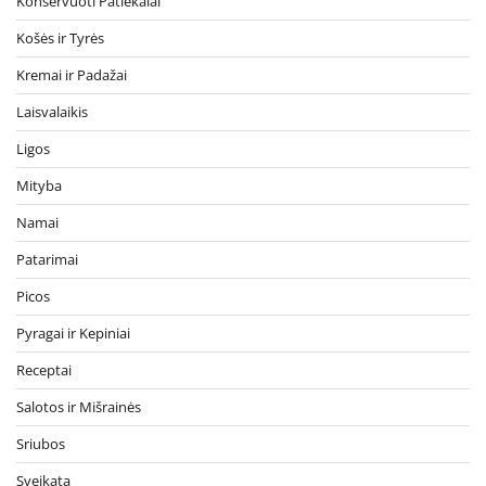
Konservuoti Patiekalai
Košės ir Tyrės
Kremai ir Padažai
Laisvalaikis
Ligos
Mityba
Namai
Patarimai
Picos
Pyragai ir Kepiniai
Receptai
Salotos ir Mišrainės
Sriubos
Sveikata