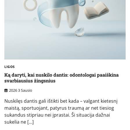
LIGOS
Ką daryti, kai nuskilo dantis: odontologai paaiškina
svarbiausius žingsnius
2026 3 Sausio
Nuskilęs dantis gali ištikti bet kada – valgant kietesnį
maistą, sportuojant, patyrus traumą ar net tiesiog
sukandus stipriau nei įprastai. Ši situacija dažnai
sukelia ne […]