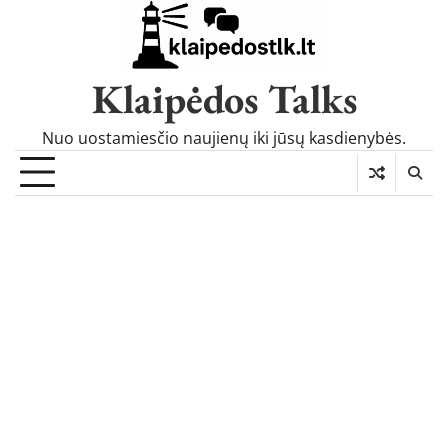
Skip
to
content
Klaipėdos Talks
Nuo uostamiesčio naujienų iki jūsų kasdienybės.