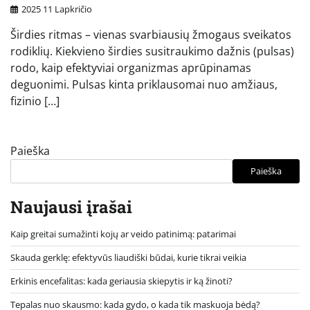
2025 11 Lapkričio
Širdies ritmas – vienas svarbiausių žmogaus sveikatos
rodiklių. Kiekvieno širdies susitraukimo dažnis (pulsas)
rodo, kaip efektyviai organizmas aprūpinamas
deguonimi. Pulsas kinta priklausomai nuo amžiaus,
fizinio […]
Paieška
Paieška
Naujausi įrašai
Kaip greitai sumažinti kojų ar veido patinimą: patarimai
Skauda gerklę: efektyvūs liaudiški būdai, kurie tikrai veikia
Erkinis encefalitas: kada geriausia skiepytis ir ką žinoti?
Tepalas nuo skausmo: kada gydo, o kada tik maskuoja bėdą?