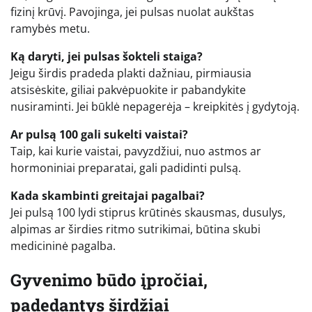
fizinį krūvį. Pavojinga, jei pulsas nuolat aukštas
ramybės metu.
Ką daryti, jei pulsas šokteli staiga?
Jeigu širdis pradeda plakti dažniau, pirmiausia
atsisėskite, giliai pakvėpuokite ir pabandykite
nusiraminti. Jei būklė nepagerėja – kreipkitės į gydytoją.
Ar pulsą 100 gali sukelti vaistai?
Taip, kai kurie vaistai, pavyzdžiui, nuo astmos ar
hormoniniai preparatai, gali padidinti pulsą.
Kada skambinti greitajai pagalbai?
Jei pulsą 100 lydi stiprus krūtinės skausmas, dusulys,
alpimas ar širdies ritmo sutrikimai, būtina skubi
medicininė pagalba.
Gyvenimo būdo įpročiai,
padedantys širdžiai