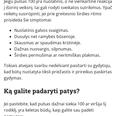
Jeigu pulsas 100 yra nuolatinis, o ne vienkartinė reakcija
į išorinį veiksnį, tai gali rodyti sveikatos sutrikimus. Ypač
reikėtų susirūpinti, jei prie greitesnio širdies ritmo
prisideda šie simptomai:
Nuolatinis galvos svaigimas.
Dusulys net ramybės būsenoje.
Skausmas ar spaudimas krūtinėje.
Dažnas nuovargis, silpnumas.
Širdies permušimai ar neritmiškas plakimas.
Tokiais atvejais svarbu nedelsiant pasitarti su gydytoju,
kad būtų nustatyta tiksli priežastis ir prireikus paskirtas
gydymas.
Ką galite padaryti patys?
Jei pastebite, kad pulsas dažnai siekia 100 ar viršija šį
rodiklį, yra keletas būdų, kaip galite sau padėti