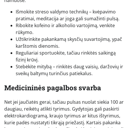
namuose:
Išmokite streso valdymo technikų – kvėpavimo
pratimai, meditacija ar joga gali sumažinti pulsą.
Ribokite kofeino ir alkoholio vartojimą, venkite
rūkymo.
Užtikrinkite pakankamą skysčių suvartojimą, ypač
karštomis dienomis.
Reguliariai sportuokite, tačiau rinkitės saikingą
fizinį krūvį.
Stebėkite mitybą – rinkitės daug vaisių, daržovių ir
sveikų baltymų turinčius patiekalus.
Medicininės pagalbos svarba
Net jei jaučiatės gerai, tačiau pulsas nuolat siekia 100 ar
daugiau, reikėtų atlikti tyrimus. Gydytojas gali paskirti
elektrokardiogramą, kraujo tyrimus ar kitus ištyrimus,
kurie padės nustatyti tikrąją priežastį. Kartais pakanka