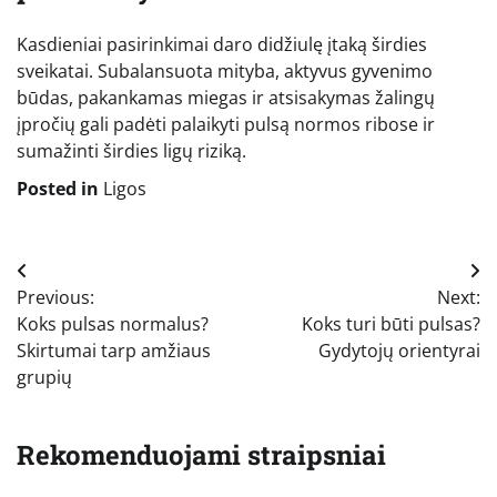
Kasdieniai pasirinkimai daro didžiulę įtaką širdies
sveikatai. Subalansuota mityba, aktyvus gyvenimo
būdas, pakankamas miegas ir atsisakymas žalingų
įpročių gali padėti palaikyti pulsą normos ribose ir
sumažinti širdies ligų riziką.
Posted in
Ligos
Navigacija
Previous:
Next:
tarp
Koks pulsas normalus?
Koks turi būti pulsas?
įrašų
Skirtumai tarp amžiaus
Gydytojų orientyrai
grupių
Rekomenduojami straipsniai