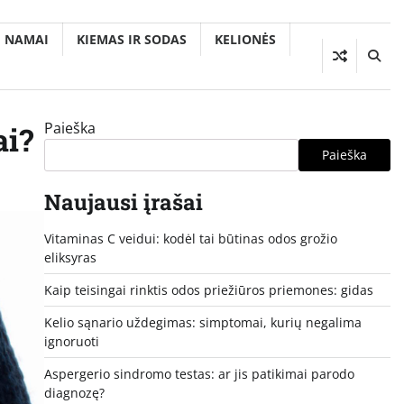
NAMAI
KIEMAS IR SODAS
KELIONĖS
Paieška
ai?
Paieška
Naujausi įrašai
Vitaminas C veidui: kodėl tai būtinas odos grožio
eliksyras
Kaip teisingai rinktis odos priežiūros priemones: gidas
Kelio sąnario uždegimas: simptomai, kurių negalima
ignoruoti
Aspergerio sindromo testas: ar jis patikimai parodo
diagnozę?