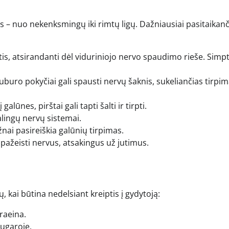
iais – nuo nekenksmingų iki rimtų ligų. Dažniausiai pasitaikan
tis, atsirandanti dėl viduriniojo nervo spaudimo rieše. Sim
uburo pokyčiai gali spausti nervų šaknis, sukeliančias tirpi
galūnes, pirštai gali tapti šalti ir tirpti.
alingų nervų sistemai.
nai pasireiškia galūnių tirpimas.
pažeisti nervus, atsakingus už jutimus.
ų, kai būtina nedelsiant kreiptis į gydytoją:
praeina.
nugaroje.