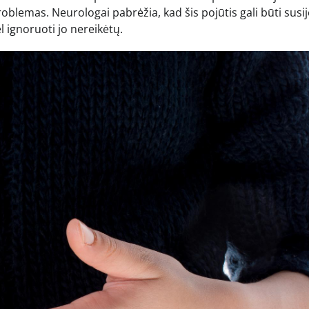
roblemas. Neurologai pabrėžia, kad šis pojūtis gali būti susi
 ignoruoti jo nereikėtų.