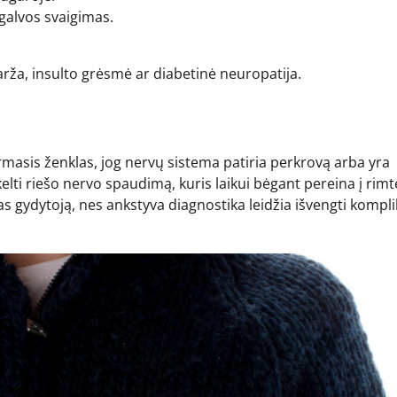
 galvos svaigimas.
švarža, insulto grėsmė ar diabetinė neuropatija.
rmasis ženklas, jog nervų sistema patiria perkrovą arba yra
kelti riešo nervo spaudimą, kuris laikui bėgant pereina į rim
as gydytoją, nes ankstyva diagnostika leidžia išvengti kompli