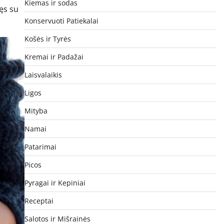
Kiemas ir sodas
jęs su
Konservuoti Patiekalai
Košės ir Tyrės
Kremai ir Padažai
Laisvalaikis
Ligos
Mityba
Namai
Patarimai
Picos
Pyragai ir Kepiniai
Receptai
Salotos ir Mišrainės