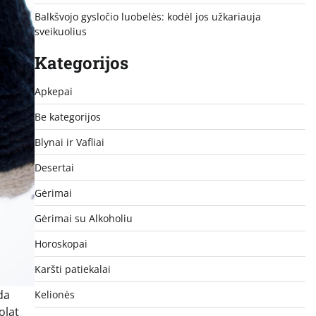
Balkšvojo gysločio luobelės: kodėl jos užkariauja
sveikuolius
Kategorijos
Apkepai
Be kategorijos
Blynai ir Vafliai
Desertai
Gėrimai
Gėrimai su Alkoholiu
Horoskopai
Karšti patiekalai
da
Kelionės
olat