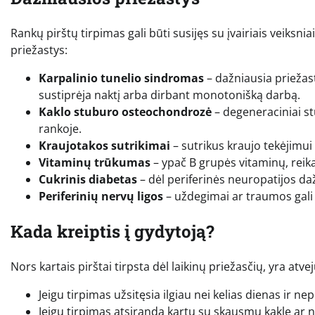
Rankų pirštų tirpimas gali būti susijęs su įvairiais veiksn
priežastys:
Karpalinio tunelio sindromas
– dažniausia priežas
sustiprėja naktį arba dirbant monotonišką darbą.
Kaklo stuburo osteochondrozė
– degeneraciniai st
rankoje.
Kraujotakos sutrikimai
– sutrikus kraujo tekėjimui į 
Vitaminų trūkumas
– ypač B grupės vitaminų, reik
Cukrinis diabetas
– dėl periferinės neuropatijos daž
Periferinių nervų ligos
– uždegimai ar traumos gali 
Kada kreiptis į gydytoją?
Nors kartais pirštai tirpsta dėl laikinų priežasčių, yra atvej
Jeigu tirpimas užsitęsia ilgiau nei kelias dienas ir ne
Jeigu tirpimas atsiranda kartu su skausmu kakle ar 