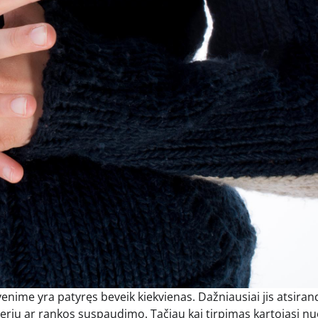
enime yra patyręs beveik kiekvienas. Dažniausiai jis atsiran
eriu ar rankos suspaudimo. Tačiau kai tirpimas kartojasi nu