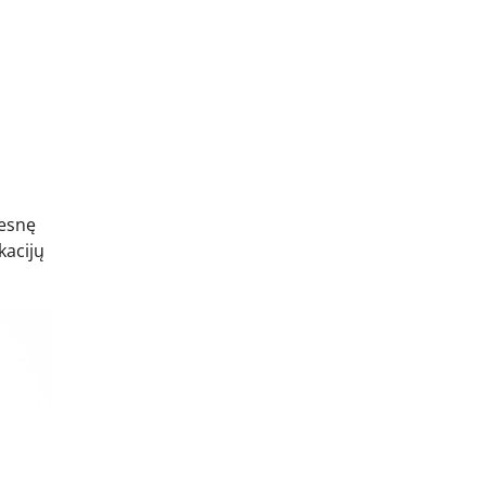
tesnę
kacijų