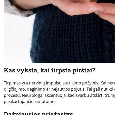
Kas vyksta, kai tirpsta pirštai?
Tirpimas yra nervinių impulsų sutrikimo požymis. Kai nerv
dilgčiojimo, deginimo ar nejautros pojūtis. Tai gali nutik
procesų. Neurologai akcentuoja, kad svarbu atskirti trumpa
pasikartojančio simptomo.
Dažniausios priežastys