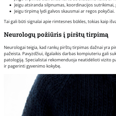
Jeigu atsiranda silpnumas, koordinacijos sutrikimai,
Jeigu tirpimą lydi galvos skausmai ar regos pokyčiai.
Tai gali būti signalai apie rimtesnes būkles, tokias kaip i
Neurologų požiūris į pirštų tirpimą
Neurologai teigia, kad rankų pirštų tirpimas dažnai yra pi
pažeista. Pavyzdžiui, ilgalaikis darbas kompiuteriu gali su
patologiją. Specialistai rekomenduoja neatidėlioti vizito p
ir pagerinti gyvenimo kokybę.