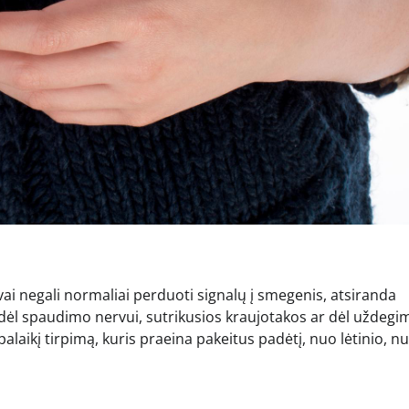
ai negali normaliai perduoti signalų į smegenis, atsiranda
ti dėl spaudimo nervui, sutrikusios kraujotakos ar dėl uždegi
laikį tirpimą, kuris praeina pakeitus padėtį, nuo lėtinio, nu