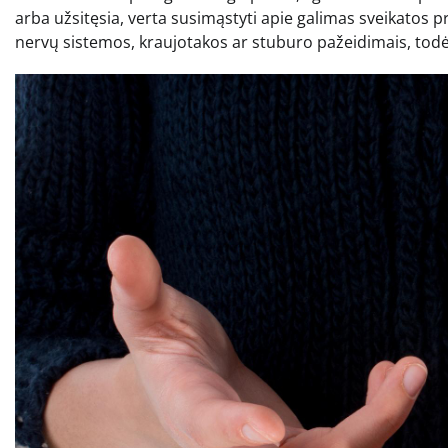
arba užsitęsia, verta susimąstyti apie galimas sveikatos p
nervų sistemos, kraujotakos ar stuburo pažeidimais, todėl