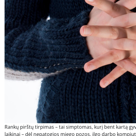
Rankų pirštų tirpimas – tai simptomas, kurį bent kartą gyv
laikinai – dėl nepatogios miego pozos, ilgo darbo kompiut