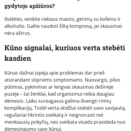
gydytojo apžiūros?
Ilsėkitės, venkite riebaus maisto, gėrimų su kofeinu ir
alkoholio. Galite naudoti šiltą kompresą, jei skausmas
nėra aštrus.
Kūno signalai, kuriuos verta stebėti
kasdien
Kūnas dažnai įspėja apie problemas dar prieš
atsirandant stipriems simptomams. Nuovargis, pilvo
pūtimas, pykinimas ar lengvas skausmas dešinėje
pusėje – tai ženklai, kad organizmui reikia daugiau
dėmesio. Laiku sureagavus galima išvengti rimtų
komplikacijų. Todėl verta atidžiai stebėti savo savijautą,
reguliariai tikrintis sveikatą ir neignoruoti net
menkiausių pokyčių, nes sveikata visada prasideda nuo
dėmesingumo savo kūnui.