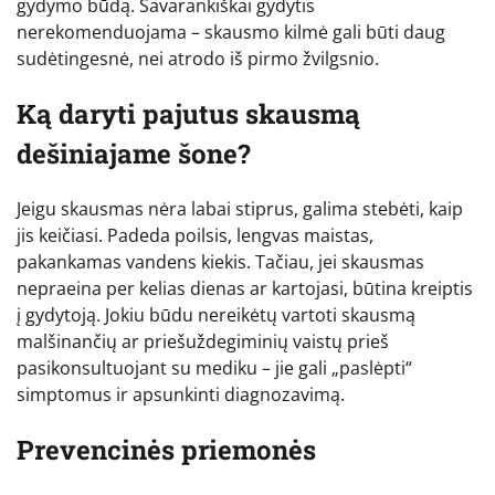
gydymo būdą. Savarankiškai gydytis
nerekomenduojama – skausmo kilmė gali būti daug
sudėtingesnė, nei atrodo iš pirmo žvilgsnio.
Ką daryti pajutus skausmą
dešiniajame šone?
Jeigu skausmas nėra labai stiprus, galima stebėti, kaip
jis keičiasi. Padeda poilsis, lengvas maistas,
pakankamas vandens kiekis. Tačiau, jei skausmas
nepraeina per kelias dienas ar kartojasi, būtina kreiptis
į gydytoją. Jokiu būdu nereikėtų vartoti skausmą
malšinančių ar priešuždegiminių vaistų prieš
pasikonsultuojant su mediku – jie gali „paslėpti“
simptomus ir apsunkinti diagnozavimą.
Prevencinės priemonės