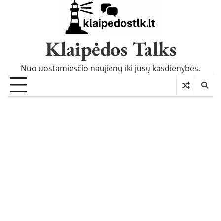
Skip
to
content
Klaipėdos Talks
Nuo uostamiesčio naujienų iki jūsų kasdienybės.