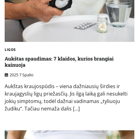
LIGOS
Aukštas spaudimas: 7 klaidos, kurios brangiai
kainuoja
2025 7 Spalio
Aukštas kraujospūdis – viena dažniausių širdies ir
kraujagyslių ligų priežasčių. Jis ilgą laiką gali nesukelti
jokių simptomų, todėl dažnai vadinamas „tyliuoju
žudiku“. Tačiau nemaža dalis […]