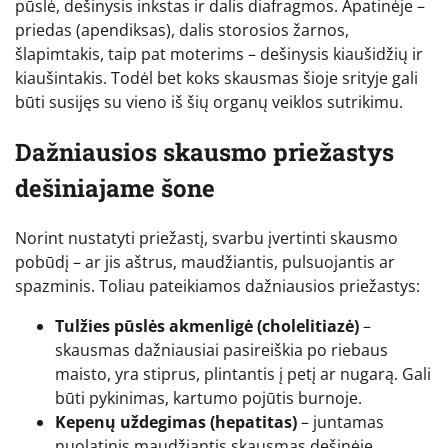
pūslė, dešinysis inkstas ir dalis diafragmos. Apatinėje –
priedas (apendiksas), dalis storosios žarnos,
šlapimtakis, taip pat moterims – dešinysis kiaušidžių ir
kiaušintakis. Todėl bet koks skausmas šioje srityje gali
būti susijęs su vieno iš šių organų veiklos sutrikimu.
Dažniausios skausmo priežastys
dešiniajame šone
Norint nustatyti priežastį, svarbu įvertinti skausmo
pobūdį – ar jis aštrus, maudžiantis, pulsuojantis ar
spazminis. Toliau pateikiamos dažniausios priežastys:
Tulžies pūslės akmenligė (cholelitiazė)
–
skausmas dažniausiai pasireiškia po riebaus
maisto, yra stiprus, plintantis į petį ar nugarą. Gali
būti pykinimas, kartumo pojūtis burnoje.
Kepenų uždegimas (hepatitas)
– juntamas
nuolatinis maudžiantis skausmas dešinėje