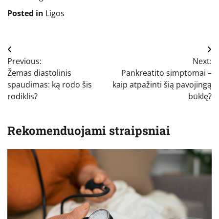
Posted in
Ligos
Navigacija
Previous:
Next:
tarp
Žemas diastolinis
Pankreatito simptomai –
įrašų
spaudimas: ką rodo šis
kaip atpažinti šią pavojingą
rodiklis?
būklę?
Rekomenduojami straipsniai