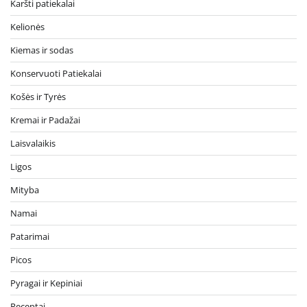
Karšti patiekalai
Kelionės
Kiemas ir sodas
Konservuoti Patiekalai
Košės ir Tyrės
Kremai ir Padažai
Laisvalaikis
Ligos
Mityba
Namai
Patarimai
Picos
Pyragai ir Kepiniai
Receptai