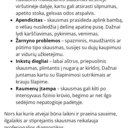
viršutinėje dalyje, kartu gali atsirasti silpnumas,
apetito stoka, gelsvas odos atspalvis.
Apendicitas
– skausmas prasideda aplink bambą,
o vėliau nusileidžia į dešinę apatinę pusę. Dažnai
lydi karščiavimas, pykinimas, vėmimas.
Žarnyno problemos
– spazminis, maudžiantis ar
pūtimo tipo skausmas, susijęs su dujų kaupimusi
ar vidurių užkietėjimu.
Inkstų diegliai
– labai aštrus, priepuolinis
skausmas, plintantis į nugarą ar kirkšnį. Dažnai
juntamas kartu su šlapinimosi sutrikimais ar
krauju šlapime.
Raumenų įtampa
– skausmas gali kilti po
intensyvaus fizinio krūvio, bėgimo ar net ilgo
sėdėjimo nepatogioje padėtyje.
Nors kai kurie atvejai būna laikini ir praeina savaime,
ilgalaikis ar stiprėjantis skausmas reikalauja
profesionalios diagnostikos.