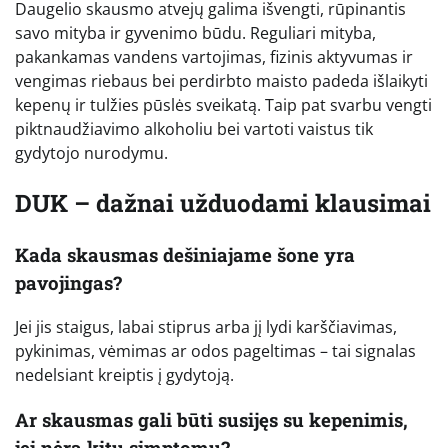
Daugelio skausmo atvejų galima išvengti, rūpinantis
savo mityba ir gyvenimo būdu. Reguliari mityba,
pakankamas vandens vartojimas, fizinis aktyvumas ir
vengimas riebaus bei perdirbto maisto padeda išlaikyti
kepenų ir tulžies pūslės sveikatą. Taip pat svarbu vengti
piktnaudžiavimo alkoholiu bei vartoti vaistus tik
gydytojo nurodymu.
DUK – dažnai užduodami klausimai
Kada skausmas dešiniajame šone yra
pavojingas?
Jei jis staigus, labai stiprus arba jį lydi karščiavimas,
pykinimas, vėmimas ar odos pageltimas – tai signalas
nedelsiant kreiptis į gydytoją.
Ar skausmas gali būti susijęs su kepenimis,
jei nėra kitų simptomų?