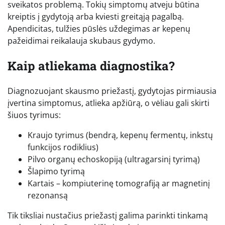
sveikatos problemą. Tokių simptomų atveju būtina
kreiptis į gydytoją arba kviesti greitąją pagalbą.
Apendicitas, tulžies pūslės uždegimas ar kepenų
pažeidimai reikalauja skubaus gydymo.
Kaip atliekama diagnostika?
Diagnozuojant skausmo priežastį, gydytojas pirmiausia
įvertina simptomus, atlieka apžiūrą, o vėliau gali skirti
šiuos tyrimus:
Kraujo tyrimus (bendrą, kepenų fermentų, inkstų
funkcijos rodiklius)
Pilvo organų echoskopiją (ultragarsinį tyrimą)
Šlapimo tyrimą
Kartais – kompiuterinę tomografiją ar magnetinį
rezonansą
Tik tiksliai nustačius priežastį galima parinkti tinkamą