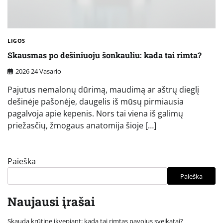
LIGOS
Skausmas po dešiniuoju šonkauliu: kada tai rimta?
2026 24 Vasario
Pajutus nemalonų dūrimą, maudimą ar aštrų dieglį
dešinėje pašonėje, daugelis iš mūsų pirmiausia
pagalvoja apie kepenis. Nors tai viena iš galimų
priežasčių, žmogaus anatomija šioje […]
Paieška
Paieška
Naujausi įrašai
Skauda krūtinę įkvepiant: kada tai rimtas pavojus sveikatai?