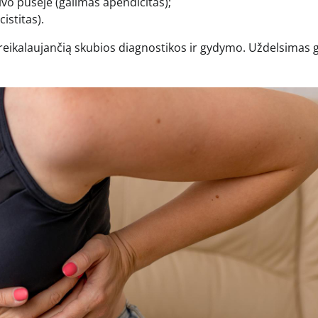
vo pusėje (galimas apendicitas);
istitas).
 reikalaujančią skubios diagnostikos ir gydymo. Uždelsimas g