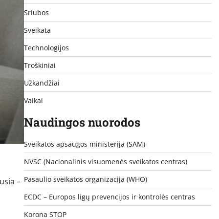
Sriubos
Sveikata
Technologijos
Troškiniai
Užkandžiai
Vaikai
Naudingos nuorodos
Sveikatos apsaugos ministerija (SAM)
NVSC (Nacionalinis visuomenės sveikatos centras)
Pasaulio sveikatos organizacija (WHO)
usia –
ECDC – Europos ligų prevencijos ir kontrolės centras
Korona STOP