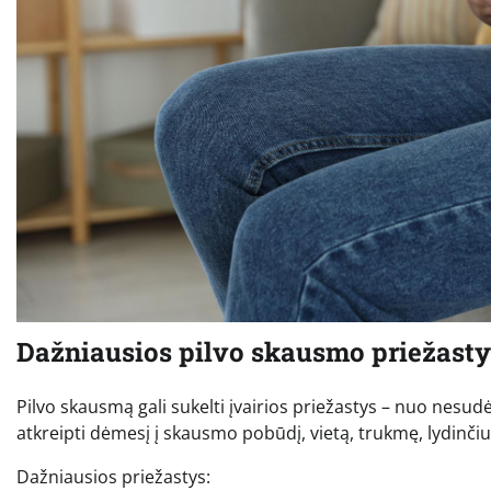
Dažniausios pilvo skausmo priežasty
Pilvo skausmą gali sukelti įvairios priežastys – nuo nesudė
atkreipti dėmesį į skausmo pobūdį, vietą, trukmę, lydinč
Dažniausios priežastys: