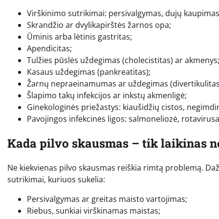
Virškinimo sutrikimai: persivalgymas, dujų kaupima
Skrandžio ar dvylikapirštės žarnos opa;
Ūminis arba lėtinis gastritas;
Apendicitas;
Tulžies pūslės uždegimas (cholecistitas) ar akmenys
Kasaus uždegimas (pankreatitas);
Žarnų nepraeinamumas ar uždegimas (divertikulitas,
Šlapimo takų infekcijos ar inkstų akmenligė;
Ginekologinės priežastys: kiaušidžių cistos, negimd
Pavojingos infekcinės ligos: salmoneliozė, rotavirusa
Kada pilvo skausmas – tik laikinas
Ne kiekvienas pilvo skausmas reiškia rimtą problemą. Dažn
sutrikimai, kuriuos sukelia:
Persivalgymas ar greitas maisto vartojimas;
Riebus, sunkiai virškinamas maistas;