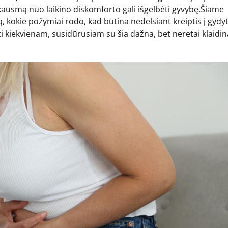
kausmą nuo laikino diskomforto gali išgelbėti gyvybę.Šiame
, kokie požymiai rodo, kad būtina nedelsiant kreiptis į gydyt
oti kiekvienam, susidūrusiam su šia dažna, bet neretai klaidi