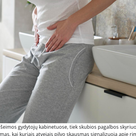
 šeimos gydytojų kabinetuose, tiek skubios pagalbos skyriu
mas, kai kuriais atvejais pilvo skausmas signalizuoja apie ri