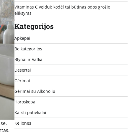
Vitaminas C veidui: kodėl tai būtinas odos grožio
eliksyras
Kategorijos
Apkepai
Be kategorijos
Blynai ir Vafliai
Desertai
Gėrimai
Gėrimai su Alkoholiu
Horoskopai
Karšti patiekalai
ose.
Kelionės
mtas,