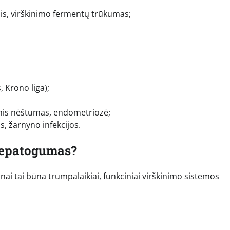
sis, virškinimo fermentų trūkumas;
;
 Krono liga);
inis nėštumas, endometriozė;
s, žarnyno infekcijos.
 nepatogumas?
ai tai būna trumpalaikiai, funkciniai virškinimo sistemos