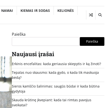
NAMAI
KIEMAS IR SODAS
KELIONĖS
Paieška
Paieška
Naujausi įrašai
Erkinis encefalitas: kada geriausia skiepytis ir ką žinoti?
Tepalas nuo skausmo: kada gydo, o kada tik maskuoja
bėdą?
Sieros kamščio šalinimas: saugūs būdai ir kada būtina
gydytoja
Skauda krūtinę įkvepiant: kada tai rimtas pavojus
sveikatai?