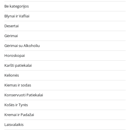
Be kategorijos
Blynai ir Vafliai
Desertai
Gėrimai
Gėrimai su Alkoholiu
Horoskopai
Karšti patiekalai
Kelionės
Kiemas ir sodas
Konservuoti Patiekalai
Košės ir Tyrės
Kremai ir Padažai
Laisvalaikis