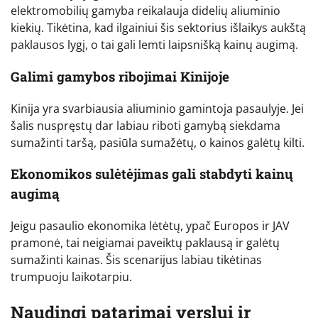
elektromobilių gamyba reikalauja didelių aliuminio
kiekių. Tikėtina, kad ilgainiui šis sektorius išlaikys aukštą
paklausos lygį, o tai gali lemti laipsnišką kainų augimą.
Galimi gamybos ribojimai Kinijoje
Kinija yra svarbiausia aliuminio gamintoja pasaulyje. Jei
šalis nuspręstų dar labiau riboti gamybą siekdama
sumažinti taršą, pasiūla sumažėtų, o kainos galėtų kilti.
Ekonomikos sulėtėjimas gali stabdyti kainų
augimą
Jeigu pasaulio ekonomika lėtėtų, ypač Europos ir JAV
pramonė, tai neigiamai paveiktų paklausą ir galėtų
sumažinti kainas. Šis scenarijus labiau tikėtinas
trumpuoju laikotarpiu.
Naudingi patarimai verslui ir