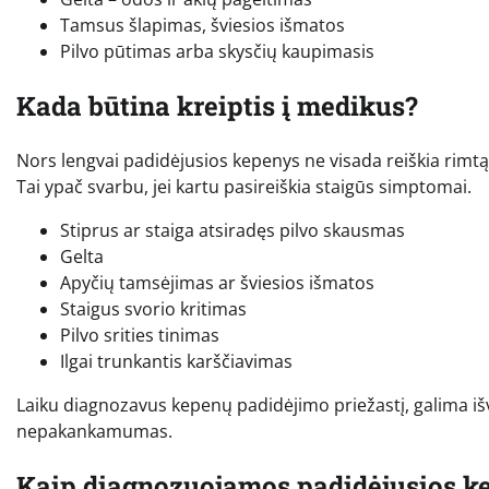
Tamsus šlapimas, šviesios išmatos
Pilvo pūtimas arba skysčių kaupimasis
Kada būtina kreiptis į medikus?
Nors lengvai padidėjusios kepenys ne visada reiškia rimtą l
Tai ypač svarbu, jei kartu pasireiškia staigūs simptomai.
Stiprus ar staiga atsiradęs pilvo skausmas
Gelta
Apyčių tamsėjimas ar šviesios išmatos
Staigus svorio kritimas
Pilvo srities tinimas
Ilgai trunkantis karščiavimas
Laiku diagnozavus kepenų padidėjimo priežastį, galima iš
nepakankamumas.
Kaip diagnozuojamos padidėjusios k