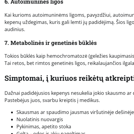
6. Autoimuninės ligos
Kai kurioms autoimuninėms ligoms, pavyzdžiui, autoimuni
kepenų uždegimas, kuris gali lemti jų padidėjimą. Šios li
audinius.
7. Metabolinės ir genetinės būklės
Tokios būklės kaip hemochromatozė (geležies kaupimasis) a
Tai retos, bet rimtos genetinės ligos, reikalaujančios ilga
Simptomai, į kuriuos reikėtų atkreipt
Dažnai padidėjusios kepenys nesukelia jokio skausmo ar di
Pastebėjus juos, svarbu kreiptis į medikus.
Skausmas ar spaudimo jausmas viršutinėje dešinėje 
Nuolatinis nuovargis
Pykinimas, apetito stoka
Gelta – odos ir akių pageltimas