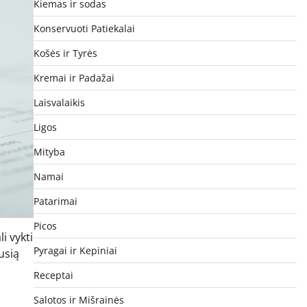
Kiemas ir sodas
Konservuoti Patiekalai
Košės ir Tyrės
Kremai ir Padažai
Laisvalaikis
Ligos
Mityba
Namai
Patarimai
Picos
i vykti
Pyragai ir Kepiniai
usią
Receptai
Salotos ir Mišrainės