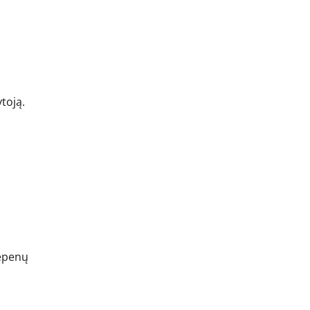
toją.
kepenų