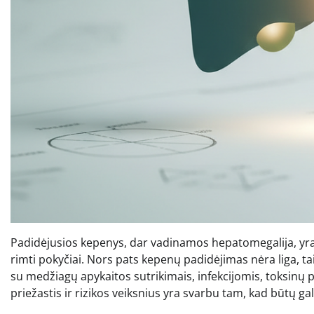
Padidėjusios kepenys, dar vadinamos hepatomegalija, yr
rimti pokyčiai. Nors pats kepenų padidėjimas nėra liga, tai
su medžiagų apykaitos sutrikimais, infekcijomis, toksinų p
priežastis ir rizikos veiksnius yra svarbu tam, kad būtų gal