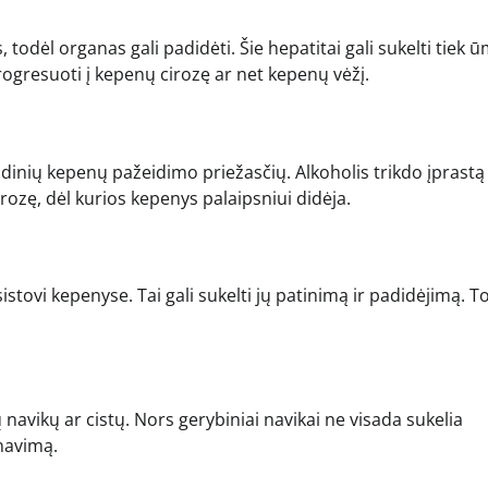
s, todėl organas gali padidėti. Šie hepatitai gali sukelti tiek ū
rogresuoti į kepenų cirozę ar net kepenų vėžį.
indinių kepenų pažeidimo priežasčių. Alkoholis trikdo įprastą
rozę, dėl kurios kepenys palaipsniui didėja.
istovi kepenyse. Tai gali sukelti jų patinimą ir padidėjimą. T
 navikų ar cistų. Nors gerybiniai navikai ne visada sukelia
onavimą.