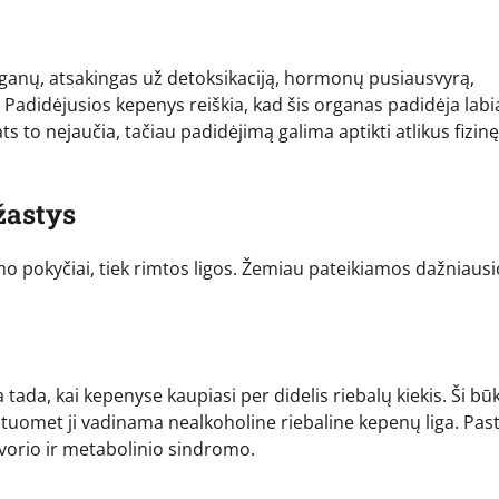
ganų, atsakingas už detoksikaciją, hormonų pusiausvyrą,
Padidėjusios kepenys reiškia, kad šis organas padidėja labi
 to nejaučia, tačiau padidėjimą galima aptikti atlikus fizinę
žastys
mo pokyčiai, tiek rimtos ligos. Žemiau pateikiamos dažniausi
tada, kai kepenyse kaupiasi per didelis riebalų kiekis. Ši būk
 tuomet ji vadinama nealkoholine riebaline kepenų liga. Past
vorio ir metabolinio sindromo.