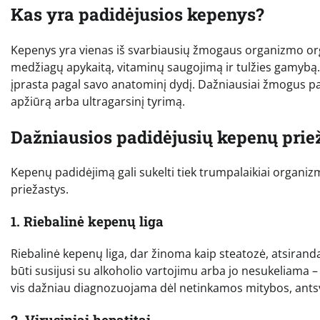
Kas yra padidėjusios kepenys?
Kepenys yra vienas iš svarbiausių žmogaus organizmo or
medžiagų apykaitą, vitaminų saugojimą ir tulžies gamybą. 
įprasta pagal savo anatominį dydį. Dažniausiai žmogus pats
apžiūrą arba ultragarsinį tyrimą.
Dažniausios padidėjusių kepenų prie
Kepenų padidėjimą gali sukelti tiek trumpalaikiai organiz
priežastys.
1. Riebalinė kepenų liga
Riebalinė kepenų liga, dar žinoma kaip steatozė, atsiranda 
būti susijusi su alkoholio vartojimu arba jo nesukeliama –
vis dažniau diagnozuojama dėl netinkamos mitybos, ants
2. Virusiniai hepatitai