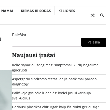
NAMAI
KIEMAS IR SODAS
KELIONĖS
Paieška
a
Paieška
Naujausi įrašai
Kelio sąnario uždegimas: simptomai, kurių negalima
ignoruoti
Aspergerio sindromo testas: ar jis patikimai parodo
diagnozę?
Balkšvojo gysločio luobelės: kodėl jos užkariauja
sveikuolius
Geriausi plastikos chirurgai: kaip išsirinkti geriausią?