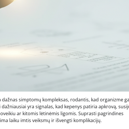
a dažnas simptomų kompleksas, rodantis, kad organizme gal
 dažniausiai yra signalas, kad kepenys patiria apkrovą, susij
oveikiu ar kitomis lėtinėmis ligomis. Suprasti pagrindines
ima laiku imtis veiksmų ir išvengti komplikacijų.