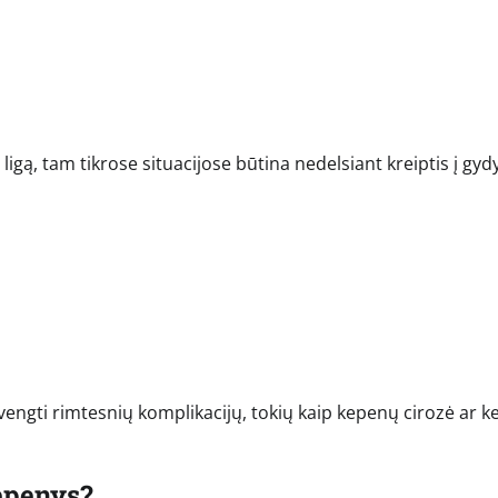
igą, tam tikrose situacijose būtina nedelsiant kreiptis į gydy
vengti rimtesnių komplikacijų, tokių kaip kepenų cirozė ar 
epenys?