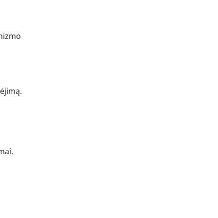
anizmo
ėjimą.
mai.