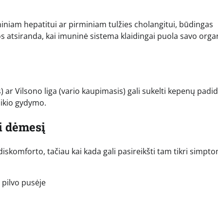
niam hepatitui ar pirminiam tulžies cholangitui, būdingas
gos atsiranda, kai imuninė sistema klaidingai puola savo org
r Vilsono liga (vario kaupimasis) gali sukelti kepenų padid
laikio gydymo.
i dėmesį
skomforto, tačiau kai kada gali pasireikšti tam tikri simpto
pilvo pusėje