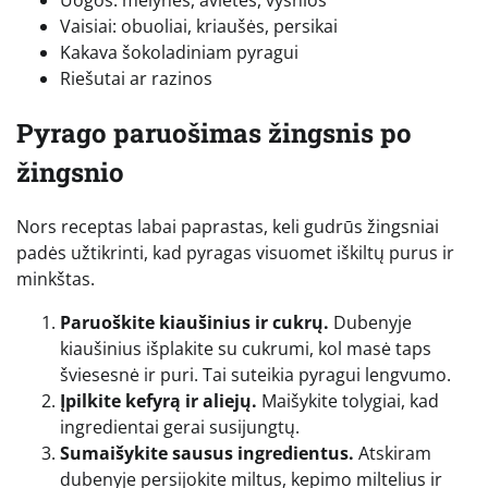
Uogos: mėlynės, avietės, vyšnios
Vaisiai: obuoliai, kriaušės, persikai
Kakava šokoladiniam pyragui
Riešutai ar razinos
Pyrago paruošimas žingsnis po
žingsnio
Nors receptas labai paprastas, keli gudrūs žingsniai
padės užtikrinti, kad pyragas visuomet iškiltų purus ir
minkštas.
Paruoškite kiaušinius ir cukrų.
Dubenyje
kiaušinius išplakite su cukrumi, kol masė taps
šviesesnė ir puri. Tai suteikia pyragui lengvumo.
Įpilkite kefyrą ir aliejų.
Maišykite tolygiai, kad
ingredientai gerai susijungtų.
Sumaišykite sausus ingredientus.
Atskiram
dubenyje persijokite miltus, kepimo miltelius ir