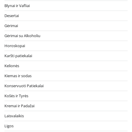
Blynai ir Vafliai
Desertai
Gėrimai
Gėrimai su Alkoholiu
Horoskopai
Karšti patiekalai
Kelionės
Kiemas ir sodas
Konservuoti Patiekalai
Košės ir Tyrės
Kremai ir Padažai
Laisvalaikis
Ligos