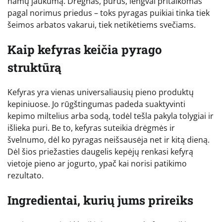
namų jaukumą. Drėgnas, purus, lengvai pritaikomas
pagal norimus priedus – toks pyragas puikiai tinka tiek
šeimos arbatos vakarui, tiek netikėtiems svečiams.
Kaip kefyras keičia pyrago
struktūrą
Kefyras yra vienas universaliausių pieno produktų
kepiniuose. Jo rūgštingumas padeda suaktyvinti
kepimo miltelius arba sodą, todėl tešla pakyla tolygiai ir
išlieka puri. Be to, kefyras suteikia drėgmės ir
švelnumo, dėl ko pyragas neišsausėja net ir kitą dieną.
Dėl šios priežasties daugelis kepėjų renkasi kefyrą
vietoje pieno ar jogurto, ypač kai norisi patikimo
rezultato.
Ingredientai, kurių jums prireiks