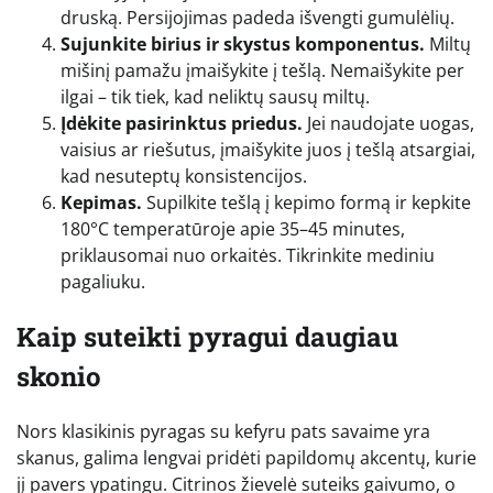
druską. Persijojimas padeda išvengti gumulėlių.
Sujunkite birius ir skystus komponentus.
Miltų
mišinį pamažu įmaišykite į tešlą. Nemaišykite per
ilgai – tik tiek, kad neliktų sausų miltų.
Įdėkite pasirinktus priedus.
Jei naudojate uogas,
vaisius ar riešutus, įmaišykite juos į tešlą atsargiai,
kad nesuteptų konsistencijos.
Kepimas.
Supilkite tešlą į kepimo formą ir kepkite
180°C temperatūroje apie 35–45 minutes,
priklausomai nuo orkaitės. Tikrinkite mediniu
pagaliuku.
Kaip suteikti pyragui daugiau
skonio
Nors klasikinis pyragas su kefyru pats savaime yra
skanus, galima lengvai pridėti papildomų akcentų, kurie
jį pavers ypatingu. Citrinos žievelė suteiks gaivumo, o