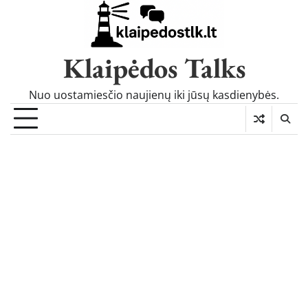
Skip
to
content
Klaipėdos Talks
Nuo uostamiesčio naujienų iki jūsų kasdienybės.