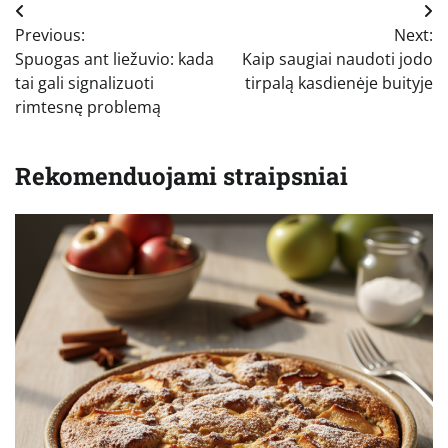
Navigacija
Previous:
Next:
tarp
Spuogas ant liežuvio: kada
Kaip saugiai naudoti jodo
įrašų
tai gali signalizuoti
tirpalą kasdienėje buityje
rimtesnę problemą
Rekomenduojami straipsniai