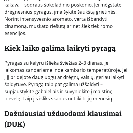
kakava – sodraus šokoladinio poskonio. Jei mėgstate
drėgnesnius pyragus, įmaišykite šaukštą grietinės.
Norint intensyvesnio aromato, verta išbandyti
cinamoną, muskato riešutą ar net šiek tiek romo
esencijos.
Kiek laiko galima laikyti pyragą
Pyragas su kefyru išlieka šviežias 2–3 dienas, jei
laikomas sandariame inde kambario temperatūroje. Jei
į jį pridėjote daug uogų ar drėgnų vaisių, geriau laikyti
šaldytuve. Pyragą taip pat galima užšaldyti –
supjaustykite gabalėliais ir suvyniokite į maistinę
plėvelę. Taip jis išliks skanus net iki trijų mėnesių.
Dažniausiai užduodami klausimai
(DUK)