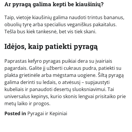
Ar pyragą galima kepti be kiaušinių?
Taip, vietoje kiaušinių galima naudoti trintus bananus,
obuolių tyrę arba specialius veganiškus pakaitalus.
Tešla bus kiek tankesnė, bet vis tiek skani.
Idėjos, kaip patiekti pyragą
Paprastas kefyro pyragas puikiai dera su įvairiais
pagardais. Galite jį užberti cukraus pudra, patiekti su
plakta grietinėle arba mėgstama uogiene. Šiltą pyragą
galima derinti su ledais, o atvėsusį – supjaustyti
kubeliais ir panaudoti desertų sluoksniavimui. Tai
universalus kepinys, kurio skonis lengvai prisitaiko prie
metų laiko ir progos.
Posted in
Pyragai ir Kepiniai