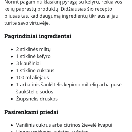
Norint pagaminti klasikinį pyragą su kefyru, reikia vos
kelių paprastų produktų. Didžiausias šio recepto
pliusas tas, kad daugumą ingredientų tikriausiai jau
turite savo virtuvėje.
Pagrindiniai ingredientai
2 stiklinės miltų
1 stiklinė kefyro
3 kiaušiniai
1 stiklinė cukraus
100 ml aliejaus
1 arbatinis šaukštelis kepimo miltelių arba pusė
šaukštelio sodos
Žiupsnelis druskos
Pasirenkami priedai
Vanilinis cukrus arba citrinos žievelė kvapui