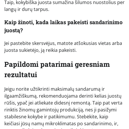
Taip, kokybiška juosta sumažina šilumos nuostolius per
langų ir durų tarpus.
Kaip žinoti, kada laikas pakeisti sandarinimo
juostą?
Jei pastebite skersvėjus, matote atšokusias vietas arba
juosta sukietėjo, ją reikia pakeisti.
Papildomi patarimai geresniam
rezultatui
Jeigu norite užtikrinti maksimalų sandarumą ir
ilgaamžiškumą, rekomenduojama derinti kelias juostų
rūšis, ypač jei atliekate didesnį remontą. Taip pat verta
rinktis žinomų gamintojų produkciją, nes ji pasižymi
stabilesne kokybe ir patikimumu. Stebėkite, kaip
keičiasi jūsų namų mikroklimatas po sandarinimo, ir,