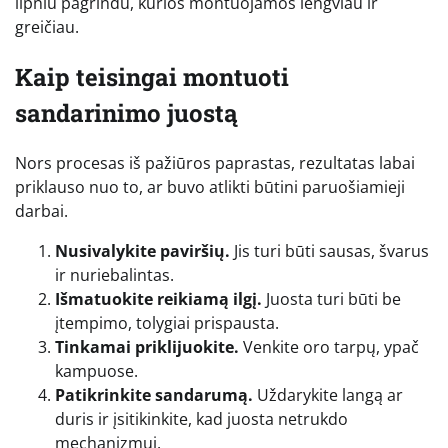
lipniu pagrindu, kurios montuojamos lengviau ir
greičiau.
Kaip teisingai montuoti
sandarinimo juostą
Nors procesas iš pažiūros paprastas, rezultatas labai
priklauso nuo to, ar buvo atlikti būtini paruošiamieji
darbai.
Nusivalykite paviršių.
Jis turi būti sausas, švarus
ir nuriebalintas.
Išmatuokite reikiamą ilgį.
Juosta turi būti be
įtempimo, tolygiai prispausta.
Tinkamai priklijuokite.
Venkite oro tarpų, ypač
kampuose.
Patikrinkite sandarumą.
Uždarykite langą ar
duris ir įsitikinkite, kad juosta netrukdo
mechanizmui.