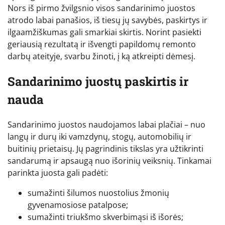
Nors iš pirmo žvilgsnio visos sandarinimo juostos
atrodo labai panašios, iš tiesų jų savybės, paskirtys ir
ilgaamžiškumas gali smarkiai skirtis. Norint pasiekti
geriausią rezultatą ir išvengti papildomų remonto
darbų ateityje, svarbu žinoti, į ką atkreipti dėmesį.
Sandarinimo juostų paskirtis ir
nauda
Sandarinimo juostos naudojamos labai plačiai – nuo
langų ir durų iki vamzdynų, stogų, automobilių ir
buitinių prietaisų. Jų pagrindinis tikslas yra užtikrinti
sandarumą ir apsaugą nuo išorinių veiksnių. Tinkamai
parinkta juosta gali padėti:
sumažinti šilumos nuostolius žmonių
gyvenamosiose patalpose;
sumažinti triukšmo skverbimąsi iš išorės;