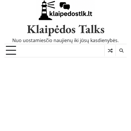
Skip
to
content
Klaipėdos Talks
Nuo uostamiesčio naujienų iki jūsų kasdienybės.