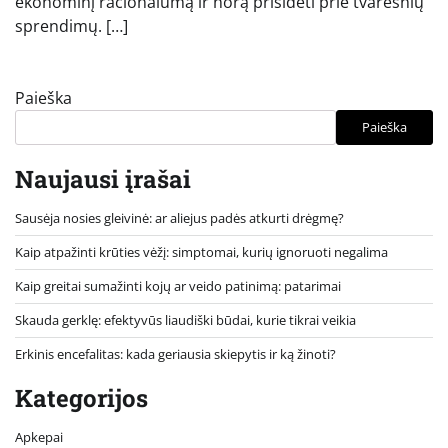
ekonominį racionalumą ir norą prisidėti prie tvaresnių
sprendimų. […]
Paieška
Paieška
Naujausi įrašai
Sausėja nosies gleivinė: ar aliejus padės atkurti drėgmę?
Kaip atpažinti krūties vėžį: simptomai, kurių ignoruoti negalima
Kaip greitai sumažinti kojų ar veido patinimą: patarimai
Skauda gerklę: efektyvūs liaudiški būdai, kurie tikrai veikia
Erkinis encefalitas: kada geriausia skiepytis ir ką žinoti?
Kategorijos
Apkepai