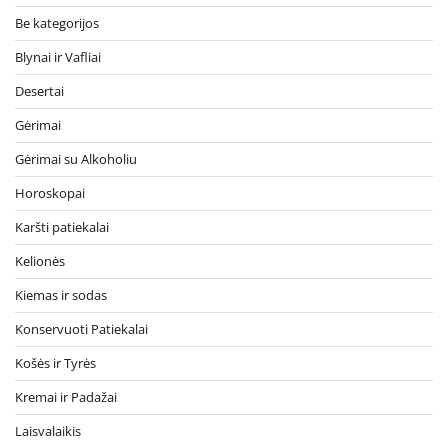
Be kategorijos
Blynai ir Vafliai
Desertai
Gėrimai
Gėrimai su Alkoholiu
Horoskopai
Karšti patiekalai
Kelionės
Kiemas ir sodas
Konservuoti Patiekalai
Košės ir Tyrės
Kremai ir Padažai
Laisvalaikis