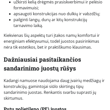
užkirsti kelią drėgmės prasiskverbimui ir pelėsio
formavimuisi;
apsaugoti konstrukcijas nuo dulkių ir vabzdžių;
pailginti langų, durų ar kitų konstrukcijų
tarnavimo laiką.
Kiekvienas šių aspektų turi įtakos namų komfortui ir
energiniam efektyvumui, todėl juostos pasirinkimas
nėra tik estetikos, bet ir praktiškumo klausimas.
Dažniausiai pasitaikančios
sandarinimo juostų rūšys
Kadangi namuose naudojama daug įvairių medžiagų ir
konstrukcijų, gamintojai siūlo skirtingų tipų
sandarinimo juostas. Renkantis svarbu suprasti jų
skirtumus.
Putų polietileno (PE) juostos