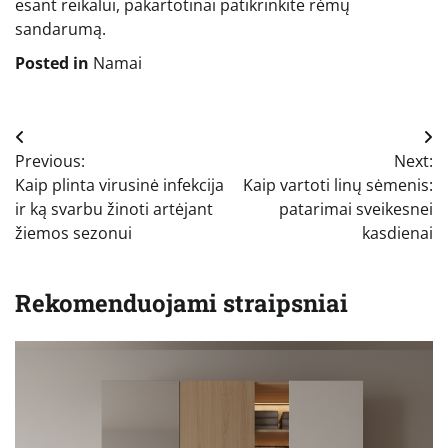
esant reikalui, pakartotinai patikrinkite rėmų
sandarumą.
Posted in
Namai
Navigacija
Previous:
Next:
tarp
Kaip plinta virusinė infekcija
Kaip vartoti linų sėmenis:
įrašų
ir ką svarbu žinoti artėjant
patarimai sveikesnei
žiemos sezonui
kasdienai
Rekomenduojami straipsniai