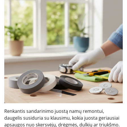
Renkantis sandarinimo juostą namų remontui,
daugelis susiduria su klausimu, kokia juosta geriausiai
apsaugos nuo skersvėjų, drėgmės, dulkių ar triukšmo.