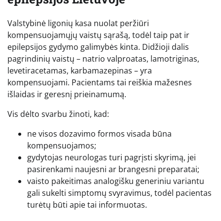
Valstybinė ligonių kasa nuolat peržiūri
kompensuojamųjų vaistų sąrašą, todėl taip pat ir
epilepsijos gydymo galimybės kinta. Didžioji dalis
pagrindinių vaistų – natrio valproatas, lamotriginas,
levetiracetamas, karbamazepinas – yra
kompensuojami. Pacientams tai reiškia mažesnes
išlaidas ir geresnį prieinamumą.
Vis dėlto svarbu žinoti, kad:
ne visos dozavimo formos visada būna
kompensuojamos;
gydytojas neurologas turi pagrįsti skyrimą, jei
pasirenkami naujesni ar brangesni preparatai;
vaisto pakeitimas analogišku generiniu variantu
gali sukelti simptomų svyravimus, todėl pacientas
turėtų būti apie tai informuotas.