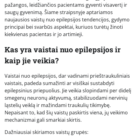
pažangos, leidžiančios pacientams gyventi visavertį ir
saugų gyvenimą. Šiame straipsnyje aptariamos
naujausios vaistų nuo epilepsijos tendencijos, gydymo
principai bei svarbūs aspektai, kuriuos turėtų žinoti
kiekvienas pacientas ir jo artimieji.
Kas yra vaistai nuo epilepsijos ir
kaip jie veikia?
Vaistai nuo epilepsijos, dar vadinami prieštraukuliniais
vaistais, padeda sumažinti ar visiškai sustabdyti
epilepsinius priepuolius. Jie veikia slopindami per didelį
smegenų neuronų aktyvumą, stabilizuodami nervinių
ląstelių veiklą ir mažindami traukulių tikimybę.
Nepaisant to, kad šių vaistų paskirtis viena, jų veikimo
mechanizmai gali smarkiai skirtis.
Dažniausiai skiriamos vaistų grupės: