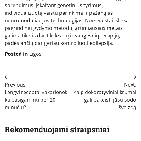
sprendimus, įskaitant genetinius tyrimus,
individualizuotą vaistų parinkimą ir pažangias
neuromoduliacijos technologijas. Nors vaistai išlieka
pagrindiniu gydymo metodu, artimiausiais metais
galima tikėtis dar tikslesnių ir saugesnių terapijų,
padėsiančių dar geriau kontroliuoti epilepsiją.
Posted in
Ligos
Navigacija
Previous:
Next:
tarp
Lengvi receptai vakarienei:
Kaip dekoratyviniai krūmai
įrašų
ką pasigaminti per 20
gali pakeisti jūsų sodo
minučių?
išvaizdą
Rekomenduojami straipsniai