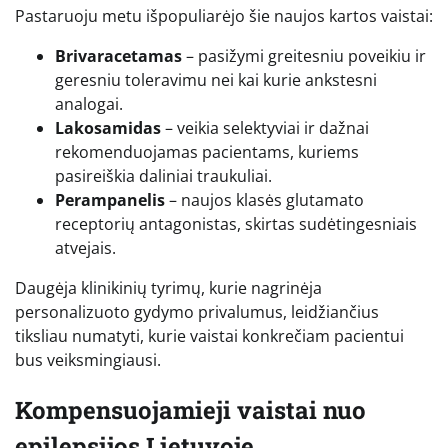
Pastaruoju metu išpopuliarėjo šie naujos kartos vaistai:
Brivaracetamas
– pasižymi greitesniu poveikiu ir
geresniu toleravimu nei kai kurie ankstesni
analogai.
Lakosamidas
– veikia selektyviai ir dažnai
rekomenduojamas pacientams, kuriems
pasireiškia daliniai traukuliai.
Perampanelis
– naujos klasės glutamato
receptorių antagonistas, skirtas sudėtingesniais
atvejais.
Daugėja klinikinių tyrimų, kurie nagrinėja
personalizuoto gydymo privalumus, leidžiančius
tiksliau numatyti, kurie vaistai konkrečiam pacientui
bus veiksmingiausi.
Kompensuojamieji vaistai nuo
epilepsijos Lietuvoje