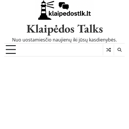
Skip
to
content
Klaipėdos Talks
Nuo uostamiesčio naujienų iki jūsų kasdienybės.