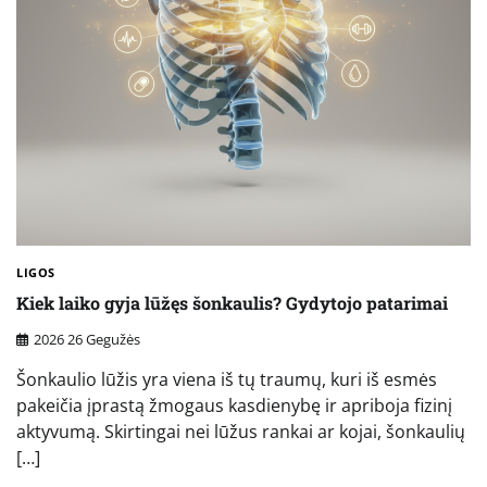
LIGOS
Kiek laiko gyja lūžęs šonkaulis? Gydytojo patarimai
2026 26 Gegužės
Šonkaulio lūžis yra viena iš tų traumų, kuri iš esmės
pakeičia įprastą žmogaus kasdienybę ir apriboja fizinį
aktyvumą. Skirtingai nei lūžus rankai ar kojai, šonkaulių
[…]