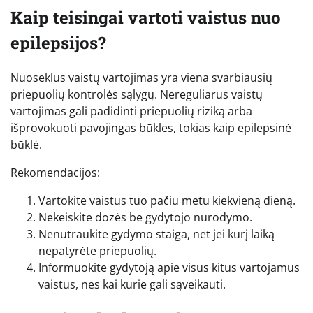
Kaip teisingai vartoti vaistus nuo
epilepsijos?
Nuoseklus vaistų vartojimas yra viena svarbiausių
priepuolių kontrolės sąlygų. Nereguliarus vaistų
vartojimas gali padidinti priepuolių riziką arba
išprovokuoti pavojingas būkles, tokias kaip epilepsinė
būklė.
Rekomendacijos:
Vartokite vaistus tuo pačiu metu kiekvieną dieną.
Nekeiskite dozės be gydytojo nurodymo.
Nenutraukite gydymo staiga, net jei kurį laiką
nepatyrėte priepuolių.
Informuokite gydytoją apie visus kitus vartojamus
vaistus, nes kai kurie gali sąveikauti.