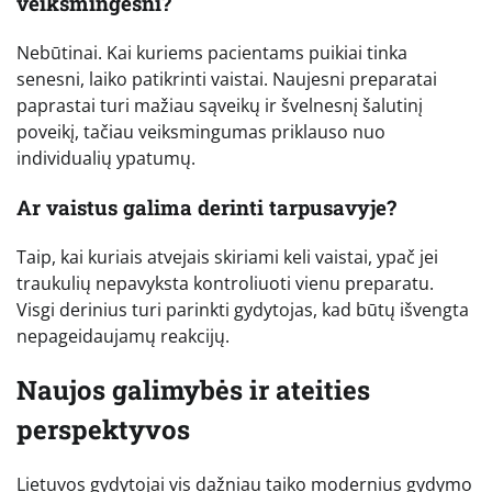
veiksmingesni?
Nebūtinai. Kai kuriems pacientams puikiai tinka
senesni, laiko patikrinti vaistai. Naujesni preparatai
paprastai turi mažiau sąveikų ir švelnesnį šalutinį
poveikį, tačiau veiksmingumas priklauso nuo
individualių ypatumų.
Ar vaistus galima derinti tarpusavyje?
Taip, kai kuriais atvejais skiriami keli vaistai, ypač jei
traukulių nepavyksta kontroliuoti vienu preparatu.
Visgi derinius turi parinkti gydytojas, kad būtų išvengta
nepageidaujamų reakcijų.
Naujos galimybės ir ateities
perspektyvos
Lietuvos gydytojai vis dažniau taiko modernius gydymo