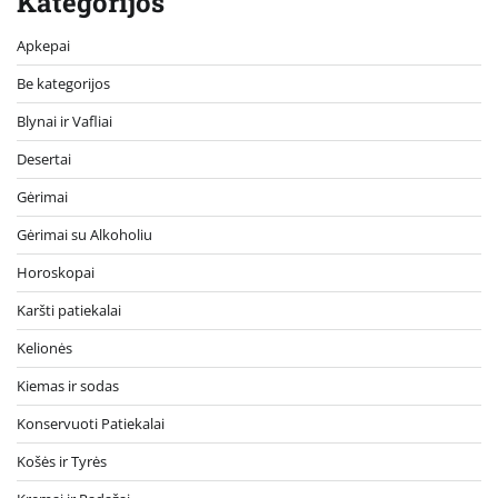
Kategorijos
Apkepai
Be kategorijos
Blynai ir Vafliai
Desertai
Gėrimai
Gėrimai su Alkoholiu
Horoskopai
Karšti patiekalai
Kelionės
Kiemas ir sodas
Konservuoti Patiekalai
Košės ir Tyrės