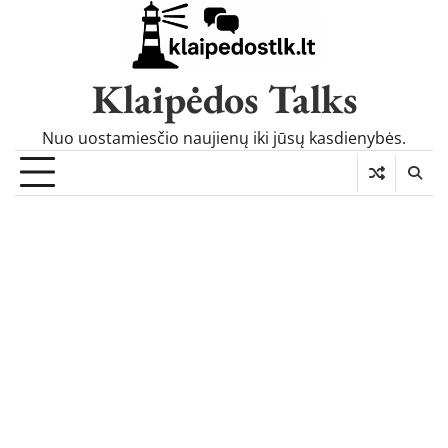
Skip
to
content
Klaipėdos Talks
Nuo uostamiesčio naujienų iki jūsų kasdienybės.