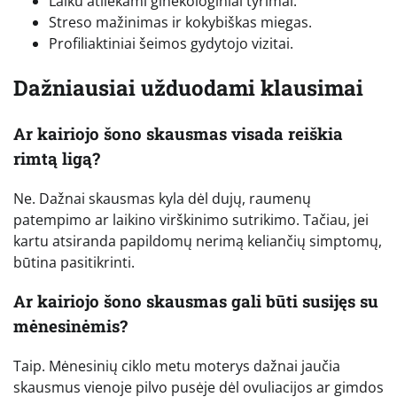
Laiku atliekami ginekologiniai tyrimai.
Streso mažinimas ir kokybiškas miegas.
Profiliaktiniai šeimos gydytojo vizitai.
Dažniausiai užduodami klausimai
Ar kairiojo šono skausmas visada reiškia
rimtą ligą?
Ne. Dažnai skausmas kyla dėl dujų, raumenų
patempimo ar laikino virškinimo sutrikimo. Tačiau, jei
kartu atsiranda papildomų nerimą keliančių simptomų,
būtina pasitikrinti.
Ar kairiojo šono skausmas gali būti susijęs su
mėnesinėmis?
Taip. Mėnesinių ciklo metu moterys dažnai jaučia
skausmus vienoje pilvo pusėje dėl ovuliacijos ar gimdos