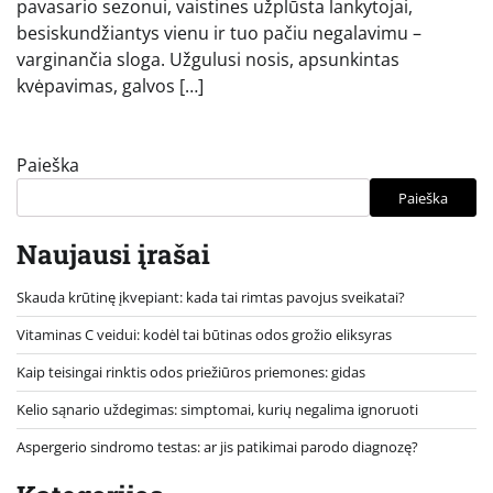
pavasario sezonui, vaistines užplūsta lankytojai,
besiskundžiantys vienu ir tuo pačiu negalavimu –
varginančia sloga. Užgulusi nosis, apsunkintas
kvėpavimas, galvos […]
Paieška
Paieška
Naujausi įrašai
Skauda krūtinę įkvepiant: kada tai rimtas pavojus sveikatai?
Vitaminas C veidui: kodėl tai būtinas odos grožio eliksyras
Kaip teisingai rinktis odos priežiūros priemones: gidas
Kelio sąnario uždegimas: simptomai, kurių negalima ignoruoti
Aspergerio sindromo testas: ar jis patikimai parodo diagnozę?