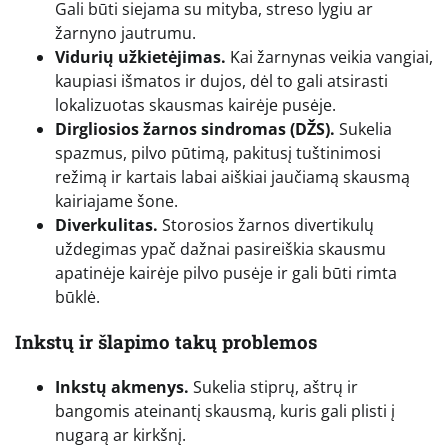
Gali būti siejama su mityba, streso lygiu ar
žarnyno jautrumu.
Vidurių užkietėjimas.
Kai žarnynas veikia vangiai,
kaupiasi išmatos ir dujos, dėl to gali atsirasti
lokalizuotas skausmas kairėje pusėje.
Dirgliosios žarnos sindromas (DŽS).
Sukelia
spazmus, pilvo pūtimą, pakitusį tuštinimosi
režimą ir kartais labai aiškiai jaučiamą skausmą
kairiajame šone.
Diverkulitas.
Storosios žarnos divertikulų
uždegimas ypač dažnai pasireiškia skausmu
apatinėje kairėje pilvo pusėje ir gali būti rimta
būklė.
Inkstų ir šlapimo takų problemos
Inkstų akmenys.
Sukelia stiprų, aštrų ir
bangomis ateinantį skausmą, kuris gali plisti į
nugarą ar kirkšnį.