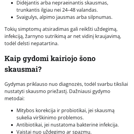
Didėjantis arba nepraeinantis skausmas,
trunkantis ilgiau nei 24–48 valandas.
Svaigulys, alpimo jausmas arba silpnumas.
Tokių simptomų atsiradimas gali reikšti uždegimą,
infekciją, žarnyno sutrikimą ar net vidinį kraujavimą,
todėl delsti nepatartina.
Kaip gydomi kairiojo šono
skausmai?
Gydymas priklauso nuo diagnozės, todėl svarbu tiksliai
nustatyti skausmo priežastį. Dažniausi gydymo
metodai:
Mitybos korekcija ir probiotikai, jei skausmą
sukelia virškinimo problemos.
Antibiotikai, jei nustatoma bakterinė infekcija.
Vaistai nuo uždegimo ar spazmų.