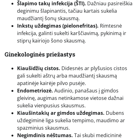
Šlapimo takų infekcija (ŠTI).
Dažniau pasireiškia
deginimu šlapinantis, tačiau kartais sukelia
maudžiantį šonų skausmą.
Inkstų uždegimas (pielonefritas).
Rimtesnė
infekcija, galinti sukelti karščiavimą, pykinimą ir
stiprų kairiojo šono skausmą.
Ginekologinės priežastys
Kiaušidžių cistos.
Didesnės ar plyšusios cistos
gali sukelti aštrų arba maudžiantį skausmą
apatinėje kairėje pilvo pusėje.
Endometriozė.
Audinio, panašaus į gimdos
gleivinę, augimas netinkamose vietose dažnai
sukelia vienpusius skausmus.
Kiaušintakių ar gimdos uždegimas.
Dubens
uždegiminė liga sukelia tempimo, maudimo ar
spazminius skausmus.
Negimdinis nėštumas.
Tai skubi medicininė