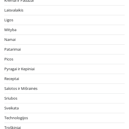
Kremai ir Padažai
Laisvalaikis
Ligos
Mityba
Namai
Patarimai
Picos
Pyragai ir Kepiniai
Receptai
Salotos ir Mišrainės
Sriubos
Sveikata
Technologijos
Troškiniai