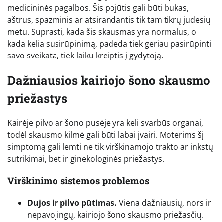
medicininės pagalbos. Šis pojūtis gali būti bukas,
aštrus, spazminis ar atsirandantis tik tam tikrų judesių
metu. Suprasti, kada šis skausmas yra normalus, o
kada kelia susirūpinimą, padeda tiek geriau pasirūpinti
savo sveikata, tiek laiku kreiptis į gydytoją.
Dažniausios kairiojo šono skausmo
priežastys
Kairėje pilvo ar šono pusėje yra keli svarbūs organai,
todėl skausmo kilmė gali būti labai įvairi. Moterims šį
simptomą gali lemti ne tik virškinamojo trakto ar inkstų
sutrikimai, bet ir ginekologinės priežastys.
Virškinimo sistemos problemos
Dujos ir pilvo pūtimas.
Viena dažniausių, nors ir
nepavojingų, kairiojo šono skausmo priežasčių.