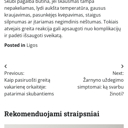
Skubi pagalba būtina, jei skausmas tampa
nepakeliamas, lydi aukšta temperatūra, gausus
kraujavimas, pasunkėjęs kvėpavimas, staigus
silpnumas ar įtariamas negimdinis nėštumas. Tokiais
atvejais greita reakcija gali apsaugoti nuo komplikacijų
ir padėti išsaugoti sveikatą.
Posted in
Ligos
Navigacija
Previous:
Next:
tarp
Kaip pasiruošti greitą
Žarnyno uždegimo
įrašų
vakarienę orkaitėje:
simptomai: ką svarbu
patarimai skubantiems
žinoti?
Rekomenduojami straipsniai