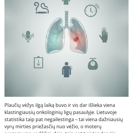
Plaučių vėžys ilgą laiką buvo ir vis dar išlieka viena
klastingiausių onkologinių ligų pasaulyje. Lietuvoje
statistika taip pat negailestinga – tai viena dažniausių
vyrų mirties priežasčių nuo vėžio, o moterų