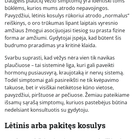
Daugelis plaučių vėžio simptomų yra identiški toms
būklėms, kurios mums atrodo nepavojingos.
Pavyzdžiui, lėtinis kosulys rūkoriui atrodo „normalus“
reiškinys, o oro trūkumas lipant laiptais vyresnio
amžiaus žmogui asocijuojasi tiesiog su prasta fizine
forma ar amžiumi. Gydytojai įspėja, kad būtent šis
budrumo praradimas yra kritinė klaida.
Svarbu suprasti, kad vėžys nėra vien tik navikas
plaučiuose – tai sisteminė liga, kuri gali paveikti
hormonų pusiausvyrą, kraujotaką ir nervų sistemą.
Todėl simptomai gali pasireikšti ne tik kvėpavimo
takuose, bet ir visiškai netikėtose kūno vietose,
pavyzdžiui, pirštuose ar pečiuose. Žemiau pateikiame
išsamų sąrašą simptomų, kuriuos pastebėjus būtina
nedelsiant konsultuotis su gydytoju.
Lėtinis arba pakitęs kosulys