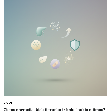
LIGOS
Cistos operacija: kiek ji trunka ir koks laukia gijimas?