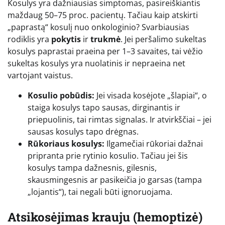
Kosulys yra dažniausias simptomas, pasireiškiantis
maždaug 50–75 proc. pacientų. Tačiau kaip atskirti
„paprastą“ kosulį nuo onkologinio? Svarbiausias
rodiklis yra
pokytis
ir
trukmė
. Jei peršalimo sukeltas
kosulys paprastai praeina per 1–3 savaites, tai vėžio
sukeltas kosulys yra nuolatinis ir nepraeina net
vartojant vaistus.
Kosulio pobūdis:
Jei visada kosėjote „šlapiai“, o
staiga kosulys tapo sausas, dirginantis ir
priepuolinis, tai rimtas signalas. Ir atvirkščiai – jei
sausas kosulys tapo drėgnas.
Rūkoriaus kosulys:
Ilgamečiai rūkoriai dažnai
pripranta prie rytinio kosulio. Tačiau jei šis
kosulys tampa dažnesnis, gilesnis,
skausmingesnis ar pasikeičia jo garsas (tampa
„lojantis“), tai negali būti ignoruojama.
Atsikosėjimas krauju (hemoptizė)