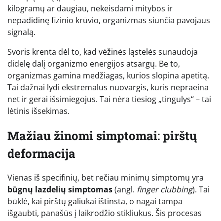
kilogramų ar daugiau, nekeisdami mitybos ir
nepadidinę fizinio krūvio, organizmas siunčia pavojaus
signalą.
Svoris krenta dėl to, kad vėžinės ląstelės sunaudoja
didelę dalį organizmo energijos atsargų. Be to,
organizmas gamina medžiagas, kurios slopina apetitą.
Tai dažnai lydi ekstremalus nuovargis, kuris nepraeina
net ir gerai išsimiegojus. Tai nėra tiesiog „tingulys“ – tai
lėtinis išsekimas.
Mažiau žinomi simptomai: pirštų
deformacija
Vienas iš specifinių, bet rečiau minimų simptomų yra
būgnų lazdelių simptomas
(angl.
finger clubbing
). Tai
būklė, kai pirštų galiukai ištinsta, o nagai tampa
išgaubti, panašūs į laikrodžio stikliukus. Šis procesas