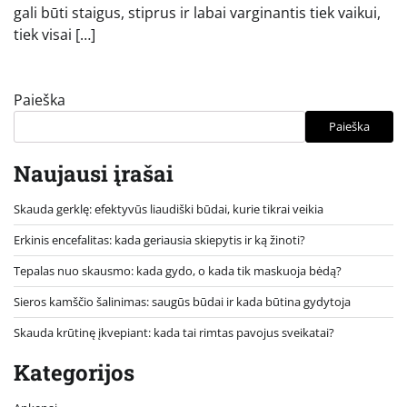
gali būti staigus, stiprus ir labai varginantis tiek vaikui,
tiek visai […]
Paieška
Paieška
Naujausi įrašai
Skauda gerklę: efektyvūs liaudiški būdai, kurie tikrai veikia
Erkinis encefalitas: kada geriausia skiepytis ir ką žinoti?
Tepalas nuo skausmo: kada gydo, o kada tik maskuoja bėdą?
Sieros kamščio šalinimas: saugūs būdai ir kada būtina gydytoja
Skauda krūtinę įkvepiant: kada tai rimtas pavojus sveikatai?
Kategorijos