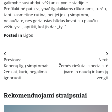
galimybę sustabdyti vėžį ankstyvoje stadijoje.
Profilaktinė patikra, ypač ilgalaikiams rūkoriams, turėtų
tapti kasmetine rutina, net jei jokių simptomų
nejaučiate, nes geriausias būdas kovoti su plaučių
vėžiu yra jį aptikti, kol jis dar „tyli“.
Posted in
Ligos
Navigacija
Previous:
Next:
tarp
Kepenų ligų simptomai:
Žemės riešutai: specialistė
įrašų
ženklai, kurių negalima
įvardijo naudą ir kam jų
ignoruoti
vengti
Rekomenduojami straipsniai