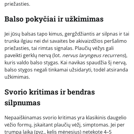
priežasties.
Balso pokyčiai ir užkimimas
Jei jūsų balsas tapo kimus, gergždžiantis ar silpnas ir tai
trunka ilgiau nei dvi savaites be akivaizdžios peršalimo
priežasties, tai rimtas signalas. Plaučių vėžys gali
paveikti gerklų nervą (lot.
nervus laryngeus recurrens
),
kuris valdo balso stygas. Kai navikas spaudžia šį nervą,
balso stygos negali tinkamai užsidaryti, todėl atsiranda
užkimimas.
Svorio kritimas ir bendras
silpnumas
Nepaaiškinamas svorio kritimas yra klasikinis daugelio
vėžio formų, įskaitant plaučių vėžį, simptomas. Jei per
trumpą laiką (pvz., kelis mėnesius) netekote 4–5