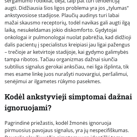
sergamumo rodikliai, deja, taip pat turi tendenciją
augti. Didžiausia šios ligos problema yra jos „tylumas“
ankstyvosiose stadijose. Plaučių audinys turi labai
mažai skausmo receptorių, todėl navikas gali augti ilgą
laiką, nesukeldamas jokio diskomforto. Gydytojai
onkologai ir pulmonologai nuolat pabrėžia, kad didžioji
dalis pacientų į specialistus kreipiasi jau ligai pažengus
– trečioje ar ketvirtoje stadijoje, kai gydymo galimybės
tampa ribotos. Tačiau organizmas dažnai siunčia
subtilius signalus gerokai anksčiau, nei liga išplinta, tik
mes esame linkę juos nurašyti nuovargiui, peršalimui,
senėjimui ar ilgametes rūkymo pasekmes.
Kodėl ankstyvieji simptomai dažnai
ignoruojami?
Pagrindinė priežastis, kodėl žmonės ignoruoja
pirmuosius pavojaus signalus, yra jų nespecifiškumas.