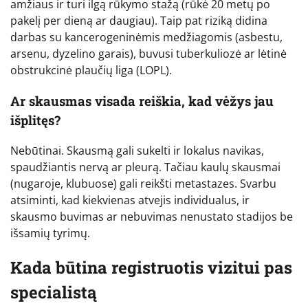
amžiaus ir turi ilgą rūkymo stažą (rūkė 20 metų po
pakelį per dieną ar daugiau). Taip pat riziką didina
darbas su kancerogeninėmis medžiagomis (asbestu,
arsenu, dyzelino garais), buvusi tuberkuliozė ar lėtinė
obstrukcinė plaučių liga (LOPL).
Ar skausmas visada reiškia, kad vėžys jau
išplitęs?
Nebūtinai. Skausmą gali sukelti ir lokalus navikas,
spaudžiantis nervą ar pleurą. Tačiau kaulų skausmai
(nugaroje, klubuose) gali reikšti metastazes. Svarbu
atsiminti, kad kiekvienas atvejis individualus, ir
skausmo buvimas ar nebuvimas nenustato stadijos be
išsamių tyrimų.
Kada būtina registruotis vizitui pas
specialistą