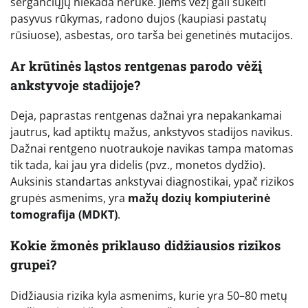
sergančiųjų niekada nerūkė. Jiems vėžį gali sukelti
pasyvus rūkymas, radono dujos (kaupiasi pastatų
rūsiuose), asbestas, oro tarša bei genetinės mutacijos.
Ar krūtinės ląstos rentgenas parodo vėžį
ankstyvoje stadijoje?
Deja, paprastas rentgenas dažnai yra nepakankamai
jautrus, kad aptiktų mažus, ankstyvos stadijos navikus.
Dažnai rentgeno nuotraukoje navikas tampa matomas
tik tada, kai jau yra didelis (pvz., monetos dydžio).
Auksinis standartas ankstyvai diagnostikai, ypač rizikos
grupės asmenims, yra
mažų dozių kompiuterinė
tomografija (MDKT)
.
Kokie žmonės priklauso didžiausios rizikos
grupei?
Didžiausia rizika kyla asmenims, kurie yra 50–80 metų