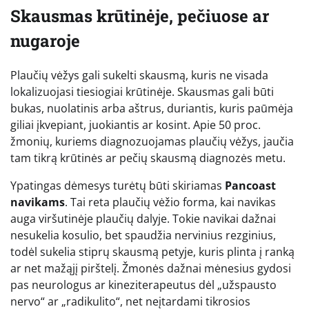
Skausmas krūtinėje, pečiuose ar
nugaroje
Plaučių vėžys gali sukelti skausmą, kuris ne visada
lokalizuojasi tiesiogiai krūtinėje. Skausmas gali būti
bukas, nuolatinis arba aštrus, duriantis, kuris paūmėja
giliai įkvepiant, juokiantis ar kosint. Apie 50 proc.
žmonių, kuriems diagnozuojamas plaučių vėžys, jaučia
tam tikrą krūtinės ar pečių skausmą diagnozės metu.
Ypatingas dėmesys turėtų būti skiriamas
Pancoast
navikams
. Tai reta plaučių vėžio forma, kai navikas
auga viršutinėje plaučių dalyje. Tokie navikai dažnai
nesukelia kosulio, bet spaudžia nervinius rezginius,
todėl sukelia stiprų skausmą petyje, kuris plinta į ranką
ar net mažąjį pirštelį. Žmonės dažnai mėnesius gydosi
pas neurologus ar kineziterapeutus dėl „užspausto
nervo“ ar „radikulito“, net neįtardami tikrosios