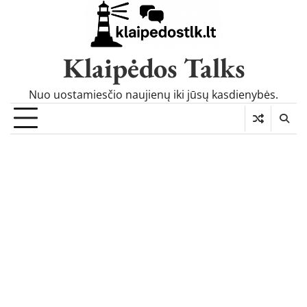
Skip
to
content
Klaipėdos Talks
Nuo uostamiesčio naujienų iki jūsų kasdienybės.