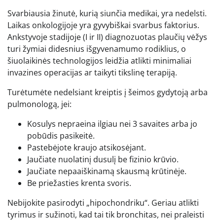
Svarbiausia žinutė, kurią siunčia medikai, yra nedelsti.
Laikas onkologijoje yra gyvybiškai svarbus faktorius.
Ankstyvoje stadijoje (I ir II) diagnozuotas plaučių vėžys
turi žymiai didesnius išgyvenamumo rodiklius, o
šiuolaikinės technologijos leidžia atlikti minimaliai
invazines operacijas ar taikyti tikslinę terapiją.
Turėtumėte nedelsiant kreiptis į šeimos gydytoją arba
pulmonologą, jei:
Kosulys nepraeina ilgiau nei 3 savaites arba jo
pobūdis pasikeitė.
Pastebėjote kraujo atsikosėjant.
Jaučiate nuolatinį dusulį be fizinio krūvio.
Jaučiate nepaaiškinamą skausmą krūtinėje.
Be priežasties krenta svoris.
Nebijokite pasirodyti „hipochondriku“. Geriau atlikti
tyrimus ir sužinoti, kad tai tik bronchitas, nei praleisti