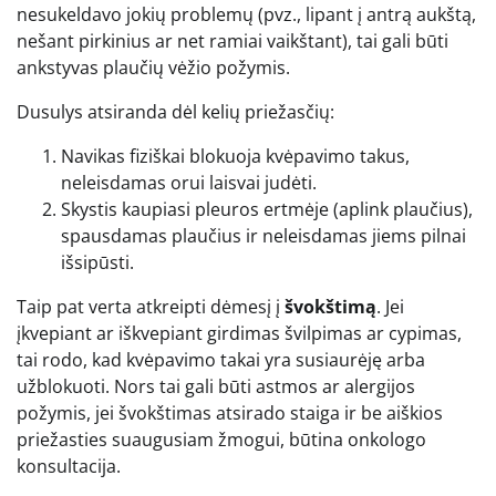
nesukeldavo jokių problemų (pvz., lipant į antrą aukštą,
nešant pirkinius ar net ramiai vaikštant), tai gali būti
ankstyvas plaučių vėžio požymis.
Dusulys atsiranda dėl kelių priežasčių:
Navikas fiziškai blokuoja kvėpavimo takus,
neleisdamas orui laisvai judėti.
Skystis kaupiasi pleuros ertmėje (aplink plaučius),
spausdamas plaučius ir neleisdamas jiems pilnai
išsipūsti.
Taip pat verta atkreipti dėmesį į
švokštimą
. Jei
įkvepiant ar iškvepiant girdimas švilpimas ar cypimas,
tai rodo, kad kvėpavimo takai yra susiaurėję arba
užblokuoti. Nors tai gali būti astmos ar alergijos
požymis, jei švokštimas atsirado staiga ir be aiškios
priežasties suaugusiam žmogui, būtina onkologo
konsultacija.