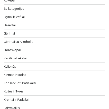
Apkepai
Be kategorijos
Blynai ir Vafliai
Desertai
Gėrimai
Gėrimai su Alkoholiu
Horoskopai
Karšti patiekalai
Kelionės
Kiemas ir sodas
Konservuoti Patiekalai
Košės ir Tyrės
Kremai ir Padažai
Laisvalaikis