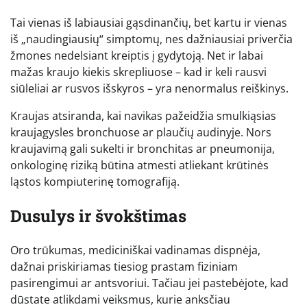
Tai vienas iš labiausiai gąsdinančių, bet kartu ir vienas
iš „naudingiausių“ simptomų, nes dažniausiai priverčia
žmones nedelsiant kreiptis į gydytoją. Net ir labai
mažas kraujo kiekis skrepliuose – kad ir keli rausvi
siūleliai ar rusvos išskyros – yra nenormalus reiškinys.
Kraujas atsiranda, kai navikas pažeidžia smulkiąsias
kraujagysles bronchuose ar plaučių audinyje. Nors
kraujavimą gali sukelti ir bronchitas ar pneumonija,
onkologinę riziką būtina atmesti atliekant krūtinės
ląstos kompiuterinę tomografiją.
Dusulys ir švokštimas
Oro trūkumas, mediciniškai vadinamas dispnėja,
dažnai priskiriamas tiesiog prastam fiziniam
pasirengimui ar antsvoriui. Tačiau jei pastebėjote, kad
dūstate atlikdami veiksmus, kurie anksčiau