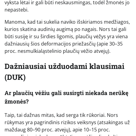
vyksta lėtai ir gali būti neskausmingas, todėl žmonės jo
nepastebi.
Manoma, kad tai sukelia naviko išskiriamos medžiagos,
kurios skatina audinių augimą po nagais. Nors tai gali
būti susiję ir su širdies ligomis, plaučių vėžys yra viena
dažniausių šios deformacijos priežasčių (apie 30–35
proc. nesmulkialąstelinio plaučių vėžio atvejų).
Dažniausiai užduodami klausimai
(DUK)
Ar plaučių vėžiu gali susirgti niekada nerūkę
žmonės?
Taip, tai dažnas mitas, kad serga tik rūkoriai. Nors
rūkymas yra pagrindinis rizikos veiksnys (atsakingas už
maždaug 80–90 proc. atvejų), apie 10–15 proc.