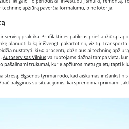
žiuoti iki galo“, o periodiškai investuoti į smulkų remontą. T
 ir techninę apžiūrą paverčia formalumu, o ne loterija.
rą
r servisų praktika. Profilaktinės patikros prieš apžiūrą tapo
nkę planuoti laiką ir išvengti pakartotinių vizitų. Transporto
leidžia nustatyti iki 60 procentų dažniausiai techninę apžiūrą
ą.
Autoservisas Vilnius
vairuotojams dažnai tampa vieta, kur
to pašalinami trūkumai, kurie apžiūros metu galėtų tapti kliū
na stresą. Elgsenos tyrimai rodo, kad aiškumas ir išankstinis
pač palyginus su situacijomis, kai sprendimai priimami „akla