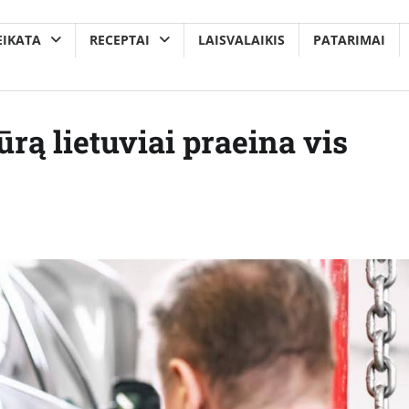
EIKATA
RECEPTAI
LAISVALAIKIS
PATARIMAI
rą lietuviai praeina vis