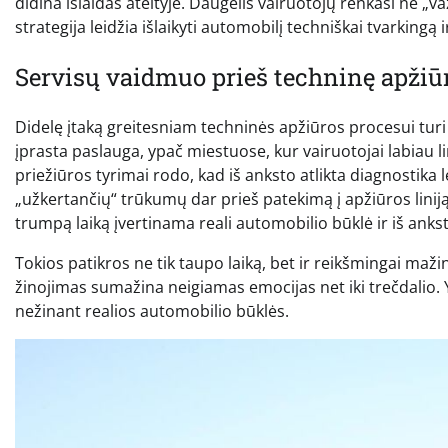
didina išlaidas ateityje. Daugelis vairuotojų renkasi ne „va
strategija leidžia išlaikyti automobilį techniškai tvarkingą
Servisų vaidmuo prieš techninę apžiū
Didelę įtaką greitesniam techninės apžiūros procesui turi i
įprasta paslauga, ypač miestuose, kur vairuotojai labiau li
priežiūros tyrimai rodo, kad iš anksto atlikta diagnostika 
„užkertančių“ trūkumų dar prieš patekimą į apžiūros linij
trumpą laiką įvertinama reali automobilio būklė ir iš anks
Tokios patikros ne tik taupo laiką, bet ir reikšmingai maži
žinojimas sumažina neigiamas emocijas net iki trečdalio. Y
nežinant realios automobilio būklės.