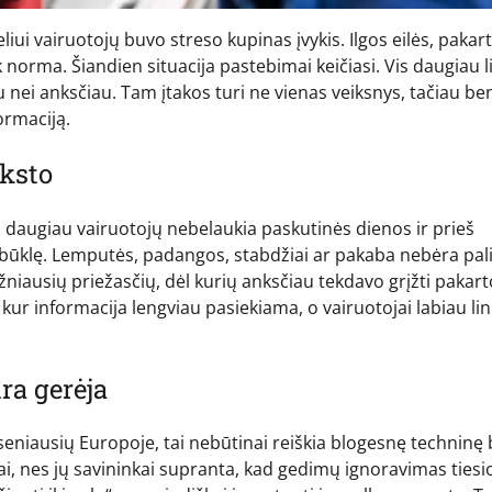
i vairuotojų buvo streso kupinas įvykis. Ilgos eilės, pakart
 norma. Šiandien situacija pastebimai keičiasi. Vis daugiau l
u nei anksčiau. Tam įtakos turi ne vienas veiksnys, tačiau b
ormaciją.
nksto
s daugiau vairuotojų nebelaukia paskutinės dienos ir prieš
 būklę. Lemputės, padangos, stabdžiai ar pakaba nebėra pal
žniausių priežasčių, dėl kurių anksčiau tekdavo grįžti pakart
 kur informacija lengviau pasiekiama, o vairuotojai labiau li
ra gerėja
eniausių Europoje, tai nebūtinai reiškia blogesnę techninę 
i, nes jų savininkai supranta, kad gedimų ignoravimas tiesio