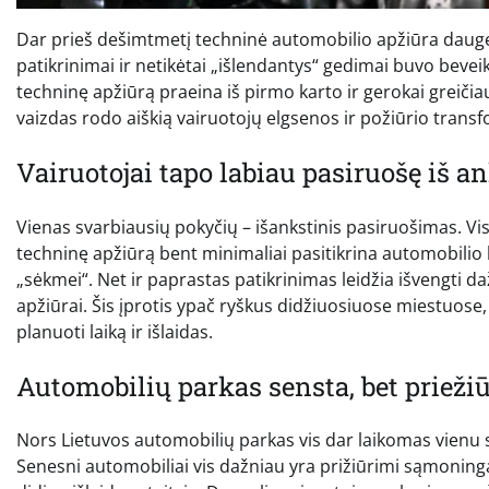
Dar prieš dešimtmetį techninė automobilio apžiūra daugeliu
patikrinimai ir netikėtai „išlendantys“ gedimai buvo beveik
techninę apžiūrą praeina iš pirmo karto ir gerokai greičia
vaizdas rodo aiškią vairuotojų elgsenos ir požiūrio transf
Vairuotojai tapo labiau pasiruošę iš a
Vienas svarbiausių pokyčių – išankstinis pasiruošimas. Vi
techninę apžiūrą bent minimaliai pasitikrina automobilio
„sėkmei“. Net ir paprastas patikrinimas leidžia išvengti da
apžiūrai. Šis įprotis ypač ryškus didžiuosiuose miestuose,
planuoti laiką ir išlaidas.
Automobilių parkas sensta, bet priežiū
Nors Lietuvos automobilių parkas vis dar laikomas vienu s
Senesni automobiliai vis dažniau yra prižiūrimi sąmoninga