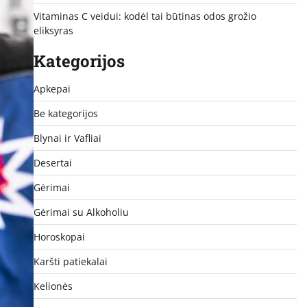
Vitaminas C veidui: kodėl tai būtinas odos grožio
eliksyras
Kategorijos
Apkepai
Be kategorijos
Blynai ir Vafliai
Desertai
Gėrimai
Gėrimai su Alkoholiu
Horoskopai
Karšti patiekalai
Kelionės