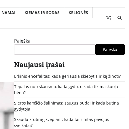
NAMAI
KIEMAS IR SODAS
KELIONĖS
Paieška
Paieška
Naujausi įrašai
Erkinis encefalitas: kada geriausia skiepytis ir ką žinoti?
Tepalas nuo skausmo: kada gydo, o kada tik maskuoja
bėdą?
Sieros kamščio šalinimas: saugūs būdai ir kada būtina
gydytoja
Skauda krūtinę įkvepiant: kada tai rimtas pavojus
sveikatai?