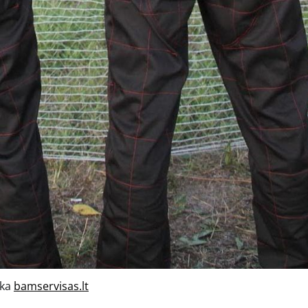
uka
bamservisas.lt