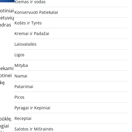
Kiemas ir sodas
otiniai
Konservuoti Patiekalai
ietuvių
Košės ir Tyrės
endras
Kremai ir Padažai
Laisvalaikis
Ligos
Mityba
iekami
otinei
Namai
nkę
Patarimai
Picos
Pyragai ir Kepiniai
Receptai
būklę.
giai
Salotos ir Mišrainės