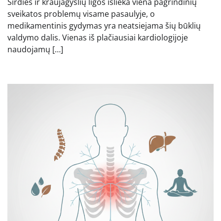
Širdies ir kraujagyslių ligos išlieka viena pagrindinių
sveikatos problemų visame pasaulyje, o
medikamentinis gydymas yra neatsiejama šių būklių
valdymo dalis. Vienas iš plačiausiai kardiologijoje
naudojamų […]