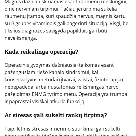
Magnis dažniau skiriamas esant raumenų mėšlungiui,
o ne nerviniam tirpimui. Tačiau jei tirpimą sukelia
raumenų įtampa, kuri spaudžia nervus, magnis kartu
su B grupės vitaminais gali pagerinti situaciją. Visgi, be
tikslios diagnozės savigyda papildais gali būti
neveiksminga.
Kada reikalinga operacija?
Operacinis gydymas dažniausiai taikomas esant
pažengusiam riešo kanalo sindromui, kai
konservatyvūs metodai (įtvarai, vaistai, fizioterapija)
nebepadeda, arba nustatomas reikšmingas nervo
pažeidimas ENMG tyrimo metu. Operacija yra trumpa
ir paprastai visiškai atkuria funkciją.
Ar stresas gali sukelti rankų tirpimą?
Taip, lėtinis stresas ir nerimo sutrikimai gali sukelti
hiperventiliaciją (dažną kvėpavimą), dėl kurios keičiasi