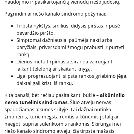
naudojimo ir pasikartojančių vienodų riešo judesių.
Pagrindiniai riešo kanalo sindromo požymiai:
Tirpsta nykštys, smilius, didysis pirštas ir pusė
bevardžio piršto.
Simptomai dažniausiai paūmėja naktį arba
paryčiais, priversdami žmogų prabusti ir purtyti
ranką.
Dienos metu tirpimas atsiranda vairuojant,
laikant telefoną ar skaitant knygą.
Ligai progresuojant, silpsta rankos griebimo jėga,
daiktai gali kristi iš rankų.
Kita panaši, bet rečiau pasitaikanti būklė –
alkūniniio
nervo tunelinis sindromas
. Šiuo atveju nervas
spaudžiamas alkūnės srityje. Tai dažnai nutinka
žmonėms, kurie mėgsta remtis alkūnėmis į stalą ar
miegoti stipriai sulenktomis rankomis. Skirtingai nei
riešo kanalo sindromo atveju, čia tirpsta mažasis