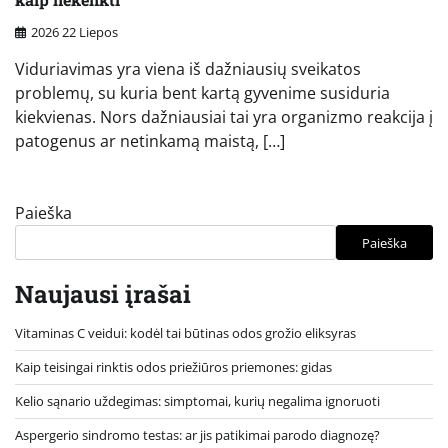
2026 22 Liepos
Viduriavimas yra viena iš dažniausių sveikatos
problemų, su kuria bent kartą gyvenime susiduria
kiekvienas. Nors dažniausiai tai yra organizmo reakcija į
patogenus ar netinkamą maistą, […]
Paieška
Paieška
Naujausi įrašai
Vitaminas C veidui: kodėl tai būtinas odos grožio eliksyras
Kaip teisingai rinktis odos priežiūros priemones: gidas
Kelio sąnario uždegimas: simptomai, kurių negalima ignoruoti
Aspergerio sindromo testas: ar jis patikimai parodo diagnozę?