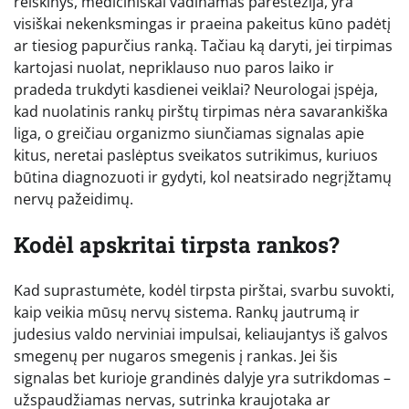
reiškinys, mediciniškai vadinamas parestezija, yra
visiškai nekenksmingas ir praeina pakeitus kūno padėtį
ar tiesiog papurčius ranką. Tačiau ką daryti, jei tirpimas
kartojasi nuolat, nepriklauso nuo paros laiko ir
pradeda trukdyti kasdienei veiklai? Neurologai įspėja,
kad nuolatinis rankų pirštų tirpimas nėra savarankiška
liga, o greičiau organizmo siunčiamas signalas apie
kitus, neretai paslėptus sveikatos sutrikimus, kuriuos
būtina diagnozuoti ir gydyti, kol neatsirado negrįžtamų
nervų pažeidimų.
Kodėl apskritai tirpsta rankos?
Kad suprastumėte, kodėl tirpsta pirštai, svarbu suvokti,
kaip veikia mūsų nervų sistema. Rankų jautrumą ir
judesius valdo nerviniai impulsai, keliaujantys iš galvos
smegenų per nugaros smegenis į rankas. Jei šis
signalas bet kurioje grandinės dalyje yra sutrikdomas –
užspaudžiamas nervas, sutrinka kraujotaka ar