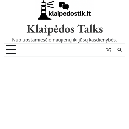
Skip
to
content
Klaipėdos Talks
Nuo uostamiesčio naujienų iki jūsų kasdienybės.