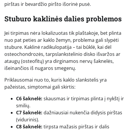
pirštas ir bevardžio piršto išorinė pusė.
Stuburo kaklinės dalies problemos
Jei tirpimas nėra lokalizuotas tik plaštakoje, bet plinta
nuo pat peties ar kaklo žemyn, problema gali slypėti
stubure. Kaklinė radikulopatija – tai būklė, kai dėl
osteochondrozės, tarpslankstelinio disko išvaržos ar
ataugų (osteofitų) yra dirginamos nervų šaknelės,
išeinančios iš nugaros smegenų.
Priklausomai nuo to, kuris kaklo slankstelis yra
pažeistas, simptomai gali skirtis:
C6 šaknelė:
skausmas ir tirpimas plinta į nykštį ir
smilių.
C7 šaknelė:
dažniausiai nukenčia didysis pirštas
(vidurinis).
C8 šaknelė:
tirpsta mažasis pirštas ir dalis