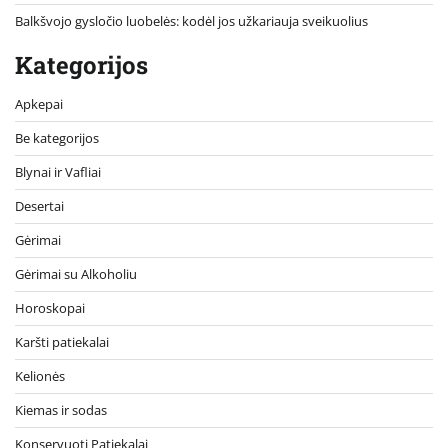
Balkšvojo gysločio luobelės: kodėl jos užkariauja sveikuolius
Kategorijos
Apkepai
Be kategorijos
Blynai ir Vafliai
Desertai
Gėrimai
Gėrimai su Alkoholiu
Horoskopai
Karšti patiekalai
Kelionės
Kiemas ir sodas
Konservuoti Patiekalai