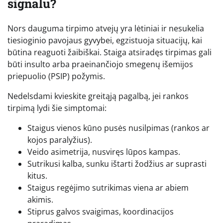
signalu?
Nors dauguma tirpimo atvejų yra lėtiniai ir nesukelia
tiesioginio pavojaus gyvybei, egzistuoja situacijų, kai
būtina reaguoti žaibiškai. Staiga atsiradęs tirpimas gali
būti insulto arba praeinančiojo smegenų išemijos
priepuolio (PSIP) požymis.
Nedelsdami kvieskite greitąją pagalbą, jei rankos
tirpimą lydi šie simptomai:
Staigus vienos kūno pusės nusilpimas (rankos ar
kojos paralyžius).
Veido asimetrija, nusviręs lūpos kampas.
Sutrikusi kalba, sunku ištarti žodžius ar suprasti
kitus.
Staigus regėjimo sutrikimas viena ar abiem
akimis.
Stiprus galvos svaigimas, koordinacijos