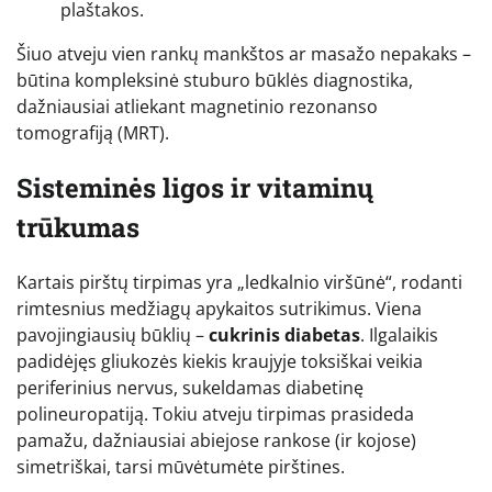
plaštakos.
Šiuo atveju vien rankų mankštos ar masažo nepakaks –
būtina kompleksinė stuburo būklės diagnostika,
dažniausiai atliekant magnetinio rezonanso
tomografiją (MRT).
Sisteminės ligos ir vitaminų
trūkumas
Kartais pirštų tirpimas yra „ledkalnio viršūnė“, rodanti
rimtesnius medžiagų apykaitos sutrikimus. Viena
pavojingiausių būklių –
cukrinis diabetas
. Ilgalaikis
padidėjęs gliukozės kiekis kraujyje toksiškai veikia
periferinius nervus, sukeldamas diabetinę
polineuropatiją. Tokiu atveju tirpimas prasideda
pamažu, dažniausiai abiejose rankose (ir kojose)
simetriškai, tarsi mūvėtumėte pirštines.