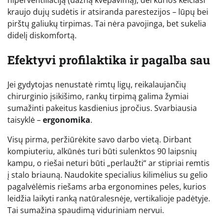
kraujo dujų sudėtis ir atsiranda parestezijos – lūpų bei
pirštų galiukų tirpimas. Tai nėra pavojinga, bet sukelia
didelį diskomfortą.
Efektyvi profilaktika ir pagalba sau
Jei gydytojas nenustatė rimtų ligų, reikalaujančių
chirurginio įsikišimo, rankų tirpimą galima žymiai
sumažinti pakeitus kasdienius įpročius. Svarbiausia
taisyklė –
ergonomika
.
Visų pirma, peržiūrėkite savo darbo vietą. Dirbant
kompiuteriu, alkūnės turi būti sulenktos 90 laipsnių
kampu, o riešai neturi būti „perlaužti“ ar stipriai remtis
į stalo briauną. Naudokite specialius kilimėlius su gelio
pagalvėlėmis riešams arba ergonomines peles, kurios
leidžia laikyti ranką natūralesnėje, vertikalioje padėtyje.
Tai sumažina spaudimą viduriniam nervui.