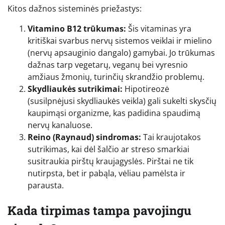
Kitos dažnos sisteminės priežastys:
Vitamino B12 trūkumas:
Šis vitaminas yra
kritiškai svarbus nervų sistemos veiklai ir mielino
(nervų apsauginio dangalo) gamybai. Jo trūkumas
dažnas tarp vegetarų, veganų bei vyresnio
amžiaus žmonių, turinčių skrandžio problemų.
Skydliaukės sutrikimai:
Hipotireozė
(susilpnėjusi skydliaukės veikla) gali sukelti skysčių
kaupimąsi organizme, kas padidina spaudimą
nervų kanaluose.
Reino (Raynaud) sindromas:
Tai kraujotakos
sutrikimas, kai dėl šalčio ar streso smarkiai
susitraukia pirštų kraujagyslės. Pirštai ne tik
nutirpsta, bet ir pabąla, vėliau pamėlsta ir
parausta.
Kada tirpimas tampa pavojingu