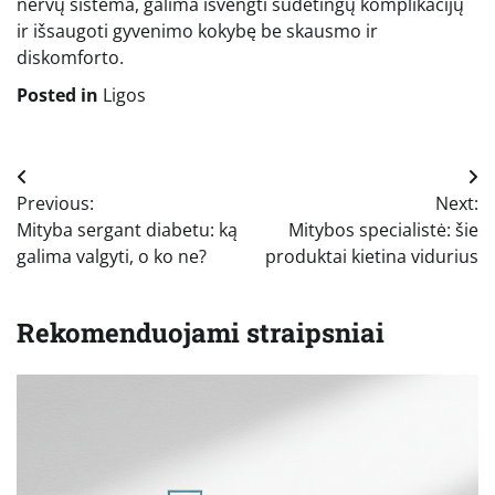
nervų sistema, galima išvengti sudėtingų komplikacijų
ir išsaugoti gyvenimo kokybę be skausmo ir
diskomforto.
Posted in
Ligos
Navigacija
Previous:
Next:
tarp
Mityba sergant diabetu: ką
Mitybos specialistė: šie
įrašų
galima valgyti, o ko ne?
produktai kietina vidurius
Rekomenduojami straipsniai