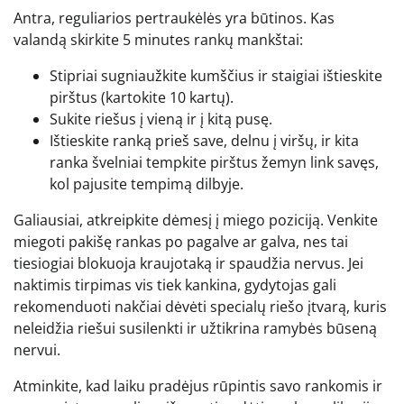
Antra, reguliarios pertraukėlės yra būtinos. Kas
valandą skirkite 5 minutes rankų mankštai:
Stipriai sugniaužkite kumščius ir staigiai ištieskite
pirštus (kartokite 10 kartų).
Sukite riešus į vieną ir į kitą pusę.
Ištieskite ranką prieš save, delnu į viršų, ir kita
ranka švelniai tempkite pirštus žemyn link savęs,
kol pajusite tempimą dilbyje.
Galiausiai, atkreipkite dėmesį į miego poziciją. Venkite
miegoti pakišę rankas po pagalve ar galva, nes tai
tiesiogiai blokuoja kraujotaką ir spaudžia nervus. Jei
naktimis tirpimas vis tiek kankina, gydytojas gali
rekomenduoti nakčiai dėvėti specialų riešo įtvarą, kuris
neleidžia riešui susilenkti ir užtikrina ramybės būseną
nervui.
Atminkite, kad laiku pradėjus rūpintis savo rankomis ir