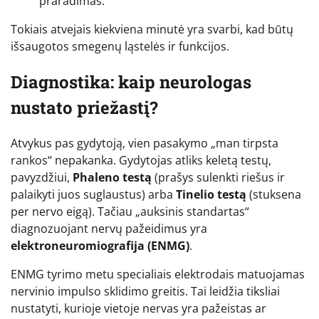
praradimas.
Tokiais atvejais kiekviena minutė yra svarbi, kad būtų
išsaugotos smegenų ląstelės ir funkcijos.
Diagnostika: kaip neurologas
nustato priežastį?
Atvykus pas gydytoją, vien pasakymo „man tirpsta
rankos“ nepakanka. Gydytojas atliks keletą testų,
pavyzdžiui,
Phaleno testą
(prašys sulenkti riešus ir
palaikyti juos suglaustus) arba
Tinelio testą
(stuksena
per nervo eigą). Tačiau „auksinis standartas“
diagnozuojant nervų pažeidimus yra
elektroneuromiografija (ENMG)
.
ENMG tyrimo metu specialiais elektrodais matuojamas
nervinio impulso sklidimo greitis. Tai leidžia tiksliai
nustatyti, kurioje vietoje nervas yra pažeistas ar