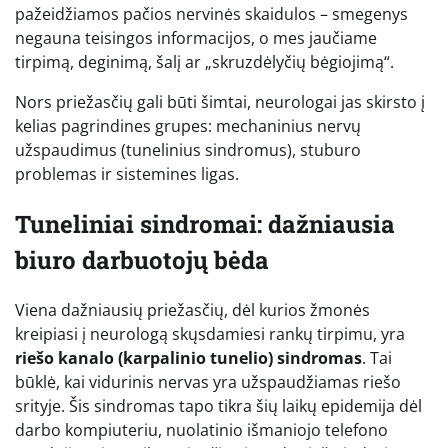
pažeidžiamos pačios nervinės skaidulos – smegenys
negauna teisingos informacijos, o mes jaučiame
tirpimą, deginimą, šalį ar „skruzdėlyčių bėgiojimą“.
Nors priežasčių gali būti šimtai, neurologai jas skirsto į
kelias pagrindines grupes: mechaninius nervų
užspaudimus (tunelinius sindromus), stuburo
problemas ir sistemines ligas.
Tuneliniai sindromai: dažniausia
biuro darbuotojų bėda
Viena dažniausių priežasčių, dėl kurios žmonės
kreipiasi į neurologą skųsdamiesi rankų tirpimu, yra
riešo kanalo (karpalinio tunelio) sindromas
. Tai
būklė, kai vidurinis nervas yra užspaudžiamas riešo
srityje. Šis sindromas tapo tikra šių laikų epidemija dėl
darbo kompiuteriu, nuolatinio išmaniojo telefono