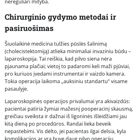
nereguliari mityba.
Chirurginio gydymo metodai ir
pasiruošimas
Šiuolaikinė medicina tulžies pūslės šalinimą
(cholecistektomiją) atlieka minimaliai invaziniu būdu –
laparoskopija. Tai reiškia, kad pilvo siena nėra
pjaunama plačiai; vietoj to padaromi keli maži pjūviai,
pro kuriuos įvedami instrumentai ir vaizdo kamera.
Tokia operacija laikoma „auksiniu standartu“ visame
pasaulyje.
Laparoskopinės operacijos privalumai yra akivaizdūs:
pacientai patiria žymiai mažesnį pooperacinį skausmą,
greičiau sveiksta ir dažnai iš ligoninės išleidžiami jau
kitą dieną po procedūros. Randai lieka beveik
nepastebimi. Vis dėlto, jei pacientas ilgai delsia, kyla
komplikacijos ar yra buvę daug pilvo operacijų,