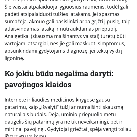
Šie vaistai atpalaiduoja lygiuosius raumenis, todėl gali
padėti atsipalaiduoti tulžies latakams. Jei spazmas
sumažėja, akmuo gali pasislinkti arba grįžti į pūslę, taip
atlaisvindamas lataką ir nutraukdamas priepuolį.
Analgetikai (skausmą malšinantys vaistai) turėtų būti
vartojami atsargiai, nes jie gali maskuoti simptomus,
apsunkindami gydytojams diagnozę, jei tektų vykti į
ligoninę.
Ko jokiu būdu negalima daryti:
pavojingos klaidos
Internete ir liaudies medicinos knygose gausu
patarimų, kaip „išvalyti“ tulžį ar numalšinti skausmą
natūraliais būdais. Deja, ūminio priepuolio metu
daugelis šių patarimų yra ne tik neveiksmingi, bet ir
mirtinai pavojingi. Gydytojai griežtai įspėja vengti toliau
išvardytų veiksmų.