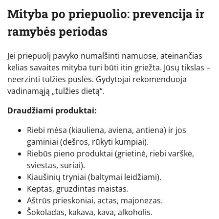
Mityba po priepuolio: prevencija ir
ramybės periodas
Jei priepuolį pavyko numalšinti namuose, ateinančias
kelias savaites mityba turi būti itin griežta. Jūsų tikslas –
neerzinti tulžies pūslės. Gydytojai rekomenduoja
vadinamąją „tulžies dietą“.
Draudžiami produktai:
Riebi mėsa (kiauliena, aviena, antiena) ir jos
gaminiai (dešros, rūkyti kumpiai).
Riebūs pieno produktai (grietinė, riebi varškė,
sviestas, sūriai).
Kiaušinių tryniai (baltymai leidžiami).
Keptas, gruzdintas maistas.
Aštrūs prieskoniai, actas, majonezas.
Šokoladas, kakava, kava, alkoholis.