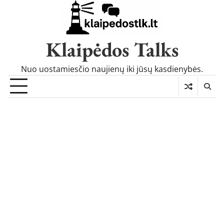
Skip
to
content
Klaipėdos Talks
Nuo uostamiesčio naujienų iki jūsų kasdienybės.