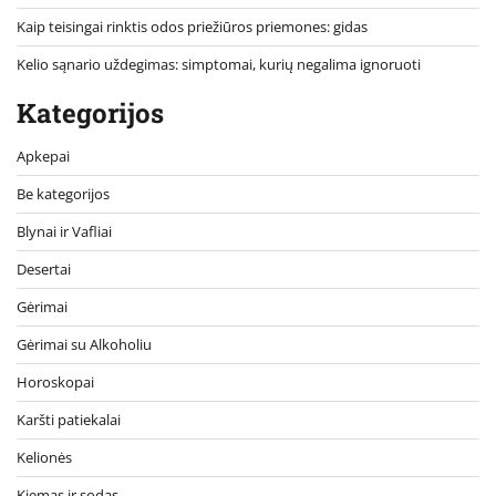
Kaip teisingai rinktis odos priežiūros priemones: gidas
Kelio sąnario uždegimas: simptomai, kurių negalima ignoruoti
Kategorijos
Apkepai
Be kategorijos
Blynai ir Vafliai
Desertai
Gėrimai
Gėrimai su Alkoholiu
Horoskopai
Karšti patiekalai
Kelionės
Kiemas ir sodas