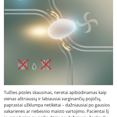
Tulžies pūslės skausmas, neretai apibūdinamas kaip
vienas aštriausių ir labiausiai varginančių pojūčių,
paprastai užklumpa netikėtai – dažniausiai po gausios
vakarienės ar riebesnio maisto vartojimo. Pacientai šį