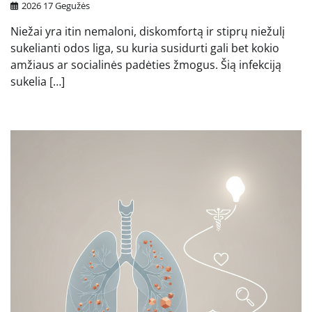
2026 17 Gegužės
Niežai yra itin nemaloni, diskomfortą ir stiprų niežulį
sukelianti odos liga, su kuria susidurti gali bet kokio
amžiaus ar socialinės padėties žmogus. Šią infekciją
sukelia […]