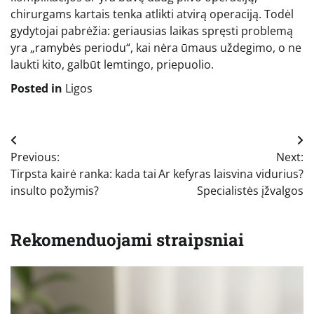
chirurgams kartais tenka atlikti atvirą operaciją. Todėl
gydytojai pabrėžia: geriausias laikas spręsti problemą
yra „ramybės periodu“, kai nėra ūmaus uždegimo, o ne
laukti kito, galbūt lemtingo, priepuolio.
Posted in
Ligos
Navigacija
Previous:
Next:
tarp
Tirpsta kairė ranka: kada tai
Ar kefyras laisvina vidurius?
įrašų
insulto požymis?
Specialistės įžvalgos
Rekomenduojami straipsniai