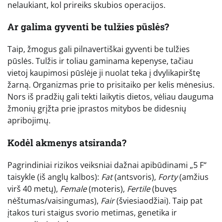
nelaukiant, kol prireiks skubios operacijos.
Ar galima gyventi be tulžies pūslės?
Taip, žmogus gali pilnavertiškai gyventi be tulžies
pūslės. Tulžis ir toliau gaminama kepenyse, tačiau
vietoj kaupimosi pūslėje ji nuolat teka į dvylikapirštę
žarną. Organizmas prie to prisitaiko per kelis mėnesius.
Nors iš pradžių gali tekti laikytis dietos, vėliau dauguma
žmonių grįžta prie įprastos mitybos be didesnių
apribojimų.
Kodėl akmenys atsiranda?
Pagrindiniai rizikos veiksniai dažnai apibūdinami „5 F“
taisykle (iš anglų kalbos):
Fat
(antsvoris),
Forty
(amžius
virš 40 metų),
Female
(moteris),
Fertile
(buvęs
nėštumas/vaisingumas),
Fair
(šviesiaodžiai). Taip pat
įtakos turi staigus svorio metimas, genetika ir