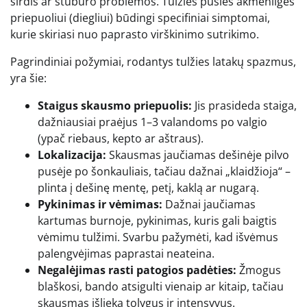
širdis ar stuburo problemos. Tulžies pūslės akmenligės
priepuoliui (diegliui) būdingi specifiniai simptomai,
kurie skiriasi nuo paprasto virškinimo sutrikimo.
Pagrindiniai požymiai, rodantys tulžies latakų spazmus,
yra šie:
Staigus skausmo priepuolis:
Jis prasideda staiga,
dažniausiai praėjus 1–3 valandoms po valgio
(ypač riebaus, kepto ar aštraus).
Lokalizacija:
Skausmas jaučiamas dešinėje pilvo
pusėje po šonkauliais, tačiau dažnai „klaidžioja“ –
plinta į dešinę mentę, petį, kaklą ar nugarą.
Pykinimas ir vėmimas:
Dažnai jaučiamas
kartumas burnoje, pykinimas, kuris gali baigtis
vėmimu tulžimi. Svarbu pažymėti, kad išvėmus
palengvėjimas paprastai neateina.
Negalėjimas rasti patogios padėties:
Žmogus
blaškosi, bando atsigulti vienaip ar kitaip, tačiau
skausmas išlieka tolygus ir intensyvus.