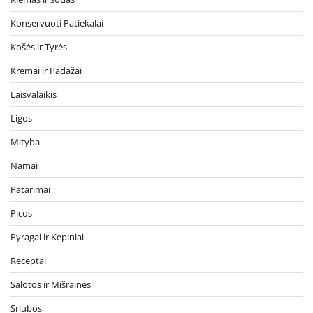
Konservuoti Patiekalai
Košės ir Tyrės
Kremai ir Padažai
Laisvalaikis
Ligos
Mityba
Namai
Patarimai
Picos
Pyragai ir Kepiniai
Receptai
Salotos ir Mišrainės
Sriubos