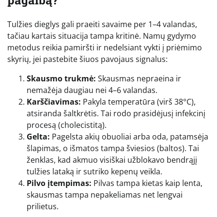
Tulžies dieglys gali praeiti savaime per 1–4 valandas,
tačiau kartais situacija tampa kritinė. Namų gydymo
metodus reikia pamiršti ir nedelsiant vykti į priėmimo
skyrių, jei pastebite šiuos pavojaus signalus:
Skausmo trukmė:
Skausmas nepraeina ir
nemažėja daugiau nei 4–6 valandas.
Karščiavimas:
Pakyla temperatūra (virš 38°C),
atsiranda šaltkrėtis. Tai rodo prasidėjusį infekcinį
procesą (cholecistitą).
Gelta:
Pagelsta akių obuoliai arba oda, patamsėja
šlapimas, o išmatos tampa šviesios (baltos). Tai
ženklas, kad akmuo visiškai užblokavo bendrąjį
tulžies lataką ir sutriko kepenų veikla.
Pilvo įtempimas:
Pilvas tampa kietas kaip lenta,
skausmas tampa nepakeliamas net lengvai
prilietus.