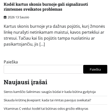
Kodėl kartus skonis burnoje gali signalizuoti
rimtesnes sveikatos problemas
2026 13 Sausio
Kartus skonis burnoje yra dažnas pojūtis, kurį žmonės
linkę nurašyti netinkamam maistui, kavos pertekliui ar
stresui. Tačiau kai šis pojūtis tampa nuolatiniu ar
pasikartojančiu, jis […]
Paieška
Paieška
Naujausi įrašai
Sieros kamščio šalinimas: saugūs būdai ir kada būtina gydytoja
Skauda krūtinę įkvepiant: kada tai rimtas pavojus sveikatai?
Vitaminas C veidui: kodėl tai būtinas odos grožio eliksyras