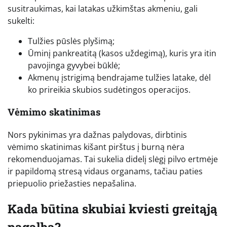
susitraukimas, kai latakas užkimštas akmeniu, gali
sukelti:
Tulžies pūslės plyšimą;
Ūminį pankreatitą (kasos uždegimą), kuris yra itin
pavojinga gyvybei būklė;
Akmenų įstrigimą bendrajame tulžies latake, dėl
ko prireikia skubios sudėtingos operacijos.
Vėmimo skatinimas
Nors pykinimas yra dažnas palydovas, dirbtinis
vėmimo skatinimas kišant pirštus į burną nėra
rekomenduojamas. Tai sukelia didelį slėgį pilvo ertmėje
ir papildomą stresą vidaus organams, tačiau paties
priepuolio priežasties nepašalina.
Kada būtina skubiai kviesti greitąją
pagalbą?