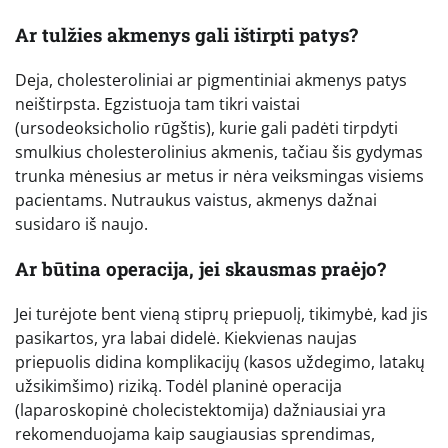
Ar tulžies akmenys gali ištirpti patys?
Deja, cholesteroliniai ar pigmentiniai akmenys patys
neištirpsta. Egzistuoja tam tikri vaistai
(ursodeoksicholio rūgštis), kurie gali padėti tirpdyti
smulkius cholesterolinius akmenis, tačiau šis gydymas
trunka mėnesius ar metus ir nėra veiksmingas visiems
pacientams. Nutraukus vaistus, akmenys dažnai
susidaro iš naujo.
Ar būtina operacija, jei skausmas praėjo?
Jei turėjote bent vieną stiprų priepuolį, tikimybė, kad jis
pasikartos, yra labai didelė. Kiekvienas naujas
priepuolis didina komplikacijų (kasos uždegimo, latakų
užsikimšimo) riziką. Todėl planinė operacija
(laparoskopinė cholecistektomija) dažniausiai yra
rekomenduojama kaip saugiausias sprendimas,