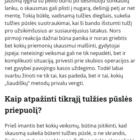
jausmą lygina su peilio dūriu po dešiniuoju šonkaulių
lanku, o skausmas gali plisti į nugarą, dešinįjį petį ar net
mentę. Tokią būklę, vadinamą tulžies diegliais, sukelia
tulžies pūslės susitraukimai, kai ši bando išstumti tulžį
pro užsikimšusius ar susiaurėjusius latakus. Nors
pirmoji reakcija dažnai būna panika ir noras griebtis
bet kokių priemonių skausmui malšinti, gydytojai
įspėja: neteisingi veiksmai gali ne tik nepadėti, bet ir
komplikuoti situaciją, privesti prie skubios operacijos ar
net gyvybei pavojingo kasos uždegimo. Todėl labai
svarbu žinoti ne tik tai, kas padeda, bet ir tai, kokių
„liaudiškų“ metodų privalu vengti.
Kaip atpažinti tikrąjį tulžies pūslės
priepuolį?
Prieš imantis bet kokių veiksmų, būtina įsitikinti, kad
skausmą sukelia būtent tulžies pūslė, o ne skrandis,