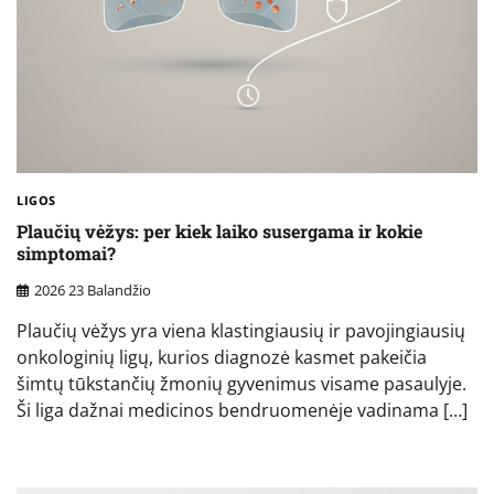
LIGOS
Plaučių vėžys: per kiek laiko susergama ir kokie
simptomai?
2026 23 Balandžio
Plaučių vėžys yra viena klastingiausių ir pavojingiausių
onkologinių ligų, kurios diagnozė kasmet pakeičia
šimtų tūkstančių žmonių gyvenimus visame pasaulyje.
Ši liga dažnai medicinos bendruomenėje vadinama […]