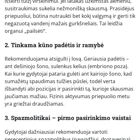
išskirti tulžį virškinimui. Jei latakas užkimštas akmeniu,
susitraukimas sukelia nežmonišką skausmą. Prasidėjus
priepuoliui, būtina nutraukti bet kokį valgymą ir gerti tik
negazuotą vandenį mažais gurkšneliais. Tai leidžia
organui „pailsėti“.
2. Tinkama kūno padėtis ir ramybė
Rekomenduojama atsigulti į lovą. Geriausia padėtis –
ant dešiniojo šono, sulenkus kelius (embriono poza).
Kai kurie gydytojai pataria gulėti ant kairiojo šono, kad
sumažėtų spaudimas tulžies pūslei, todėl verta
išbandyti abi pozicijas ir pasirinkti tą, kurioje skausmas
jaučiamas mažiau. Fizinis aktyvumas priepuolio metu
yra griežtai draudžiamas.
3. Spazmolitikai – pirmo pasirinkimo vaistai
Gydytojai dažniausiai rekomenduoja vartoti
nereceptinius spazmolitikus (pavyzdžiui, drotaveriną).