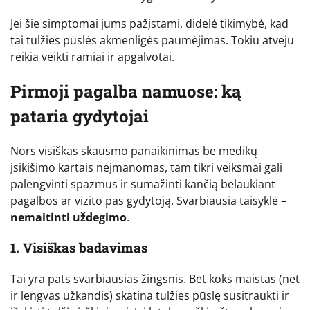
Jei šie simptomai jums pažįstami, didelė tikimybė, kad
tai tulžies pūslės akmenligės paūmėjimas. Tokiu atveju
reikia veikti ramiai ir apgalvotai.
Pirmoji pagalba namuose: ką
pataria gydytojai
Nors visiškas skausmo panaikinimas be medikų
įsikišimo kartais neįmanomas, tam tikri veiksmai gali
palengvinti spazmus ir sumažinti kančią belaukiant
pagalbos ar vizito pas gydytoją. Svarbiausia taisyklė –
nemaitinti uždegimo
.
1. Visiškas badavimas
Tai yra pats svarbiausias žingsnis. Bet koks maistas (net
ir lengvas užkandis) skatina tulžies pūslę susitraukti ir