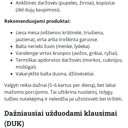
Ankštinės daržovės (pupelės, žirniai), kopūstai
(dėl dujų kaupimosi).
Rekomenduojami produktai:
Liesa mėsa (vištienos krūtinėlė, triušiena,
jautiena), virta arba troškinta garuose.
Balta neriebi žuvis (menkė, lydeka).
Vandenyje virtos kruopos (avižos, grikiai, ryžiai).
Termiškai apdorotos daržovės (morkos, cukinijos,
moliūgai).
Vakarykštė balta duona, džiūvėsėliai.
Valgyti reikia dažnai (5–6 kartus per dieną), bet labai
mažomis porcijomis. Tai užtikrina nuolatinį, tolygų
tulžies nutekėjimą ir neleidžia jai užsistovėti bei tirštėti.
Dažniausiai užduodami klausimai
(DUK)