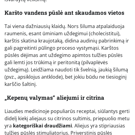
Karšto vandens pūslė ant skaudamos vietos
Tai viena dažniausių klaidų. Nors šiluma atpalaiduoja
raumenis, esant ūminiam uždegimui (cholecistitui),
karštis skatina kraujotaką, didina audinių pabrinkimą ir
gali pagreitinti pūlingo proceso vystymąsi. Karštos
pūslės dėjimas ant uždegimo apimtos tulžies pūslės
gali lemti jos trūkimą ir peritonitą (pilvaplėvės
uždegimą). Leidžiama naudoti tik švelnią, jaukią šilumą
(pvz., apsiklojus antklode), bet jokiu būdu ne tiesioginį
karščio šaltinį.
„Kepenų valymas“ aliejumi ir citrina
Liaudies medicinoje populiarūs receptai, siūlantys gerti
didelį kiekį aliejaus su citrinos sultimis, priepuolio metu
yra
kategoriškai draudžiami
. Aliejus yra stipriausias
tulžies pūslės stimuliatorius. Priverstinis pūslės