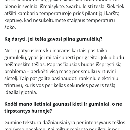
pieno ir švelniai išmaišykite. Svarbu leisti tešlai šiek tiek
atšilti kambario temperatūroje prieš pilant ją į karštą
keptuvę, kad nesukeltumėte staigaus temperatūrų
šoko.
Ką daryti, jei tešla gavosi pilna gumulėlių?
Net ir patyrusiems kulinarams kartais pasitaiko
gumulėlių, ypač jei miltai suberti per greitai. Jokiu būdu
neišmeskite tešlos. Paprasčiausias būdas išspręsti šią
problemą – perkošti visą masę per smulkų virtuvinį
sietelį. Taip pat galite pasinaudoti rankiniu elektriniu
trintuvu, kuris vos per kelias sekundes pavers tešlą
idealiai glotnia.
Kodėl mano lietiniai gaunasi kieti ir guminiai, o ne
tirpstantys burnoje?
Guminė tekstūra dažniausiai yra per intensyvaus tešlos
maišymo pasekmė. Kai miltus maišote per ilgai ir per