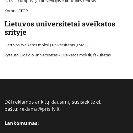
ECDC – Europos ligų prevencijos ir kontrolės centras
Korona STOP
Lietuvos universitetai sveikatos
srityje
Lietuvos sveikatos mokslų universitetas (LSMU)
Vytauto Didžiojo universitetas
– Sveikatos mokslų fakultetas
Dėl reklamos ar kitų klausimų susisiekite el.
paštu:
reklama@prisify.lt
Lankomumas: