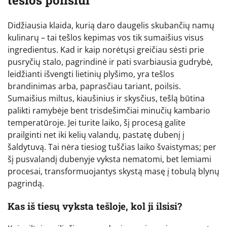
Didžiausia klaida, kurią daro daugelis skubančių namų
kulinarų – tai tešlos kepimas vos tik sumaišius visus
ingredientus. Kad ir kaip norėtųsi greičiau sėsti prie
pusryčių stalo, pagrindinė ir pati svarbiausia gudrybė,
leidžianti išvengti lietinių plyšimo, yra tešlos
brandinimas arba, paprasčiau tariant, poilsis.
Sumaišius miltus, kiaušinius ir skysčius, tešlą būtina
palikti ramybėje bent trisdešimčiai minučių kambario
temperatūroje. Jei turite laiko, šį procesą galite
prailginti net iki kelių valandų, pastatę dubenį į
šaldytuvą. Tai nėra tiesiog tuščias laiko švaistymas; per
šį pusvalandį dubenyje vyksta nematomi, bet lemiami
procesai, transformuojantys skystą masę į tobulą blynų
pagrindą.
Kas iš tiesų vyksta tešloje, kol ji ilsisi?