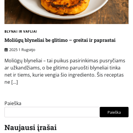
BLYNAI IR VAFLIAI
Moliūgų blyneliai be glitimo – greitai ir paprastai
2025 1 Rugsėjo
Moliūgų blyneliai – tai puikus pasirinkimas pusryčiams
ar užkandžiams, o be glitimo paruošti blyneliai tinka
net ir tiems, kurie vengia šio ingrediento. Šis receptas
ne […]
Paieška
Paieška
Naujausi įrašai