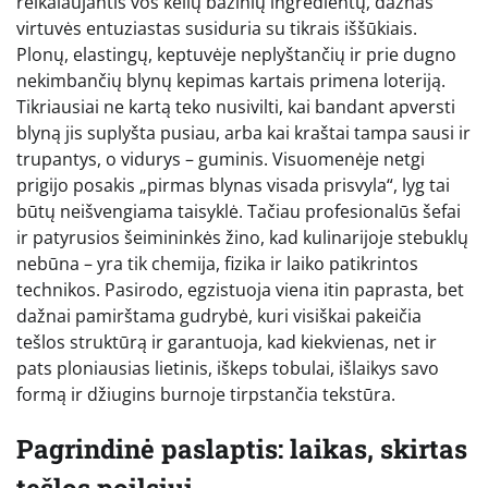
reikalaujantis vos kelių bazinių ingredientų, dažnas
virtuvės entuziastas susiduria su tikrais iššūkiais.
Plonų, elastingų, keptuvėje neplyštančių ir prie dugno
nekimbančių blynų kepimas kartais primena loteriją.
Tikriausiai ne kartą teko nusivilti, kai bandant apversti
blyną jis suplyšta pusiau, arba kai kraštai tampa sausi ir
trupantys, o vidurys – guminis. Visuomenėje netgi
prigijo posakis „pirmas blynas visada prisvyla“, lyg tai
būtų neišvengiama taisyklė. Tačiau profesionalūs šefai
ir patyrusios šeimininkės žino, kad kulinarijoje stebuklų
nebūna – yra tik chemija, fizika ir laiko patikrintos
technikos. Pasirodo, egzistuoja viena itin paprasta, bet
dažnai pamirštama gudrybė, kuri visiškai pakeičia
tešlos struktūrą ir garantuoja, kad kiekvienas, net ir
pats ploniausias lietinis, iškeps tobulai, išlaikys savo
formą ir džiugins burnoje tirpstančia tekstūra.
Pagrindinė paslaptis: laikas, skirtas
tešlos poilsiui