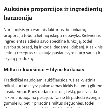
Auksinės proporcijos ir ingredientų
harmonija
Nors poilsis yra esminis faktorius, be tinkamų
proporcijų tobulų lietinių iškepti nepavyks. Kiekvienas
ingredientas atlieka savo specifinę funkciją, todėl
svarbu suprasti, ką ir kodėl dedame į dubenį. Klasikinis
lietinių receptas reikalauja pusiausvyros tarp sausų ir
skystų produktų.
Miltai ir kiaušiniai – blyno karkasas
Tradiciškai naudojami aukščiausios rūšies kvietiniai
miltai, kuriuose yra pakankamas kiekis baltymų glitimo
susidarymui. Prieš dedant miltus į tešlą, juos visada
rekomenduojama persijoti. Tai ne tik padeda išvengti
gumulėlių, bet ir prisotina miltus deguonies, todėl