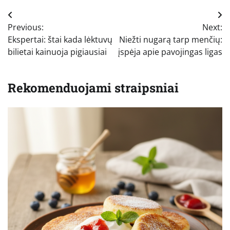
Navigacija
Previous:
Next:
tarp
Ekspertai: štai kada lėktuvų
Niežti nugarą tarp menčių:
įrašų
bilietai kainuoja pigiausiai
įspėja apie pavojingas ligas
Rekomenduojami straipsniai