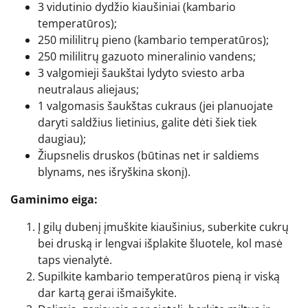
3 vidutinio dydžio kiaušiniai (kambario
temperatūros);
250 mililitrų pieno (kambario temperatūros);
250 mililitrų gazuoto mineralinio vandens;
3 valgomieji šaukštai lydyto sviesto arba
neutralaus aliejaus;
1 valgomasis šaukštas cukraus (jei planuojate
daryti saldžius lietinius, galite dėti šiek tiek
daugiau);
Žiupsnelis druskos (būtinas net ir saldiems
blynams, nes išryškina skonį).
Gaminimo eiga:
Į gilų dubenį įmuškite kiaušinius, suberkite cukrų
bei druską ir lengvai išplakite šluotele, kol masė
taps vienalytė.
Supilkite kambario temperatūros pieną ir viską
dar kartą gerai išmaišykite.