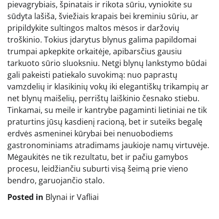
pievagrybiais, špinatais ir rikota sūriu, vyniokite su
sūdyta lašiša, šviežiais krapais bei kreminiu sūriu, ar
pripildykite sultingos maltos mėsos ir daržovių
troškinio. Tokius įdarytus blynus galima papildomai
trumpai apkepkite orkaitėje, apibarsčius gausiu
tarkuoto sūrio sluoksniu. Netgi blynų lankstymo būdai
gali pakeisti patiekalo suvokimą: nuo paprastų
vamzdelių ir klasikinių vokų iki elegantiškų trikampių ar
net blynų maišelių, perrištų laiškinio česnako stiebu.
Tinkamai, su meile ir kantrybe pagaminti lietiniai ne tik
praturtins jūsų kasdienį racioną, bet ir suteiks begalę
erdvės asmeninei kūrybai bei nenuobodiems
gastronominiams atradimams jaukioje namų virtuvėje.
Mėgaukitės ne tik rezultatu, bet ir pačiu gamybos
procesu, leidžiančiu suburti visą šeimą prie vieno
bendro, garuojančio stalo.
Posted in
Blynai ir Vafliai