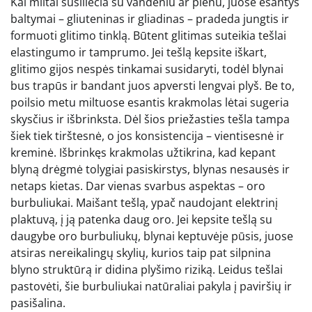
Kai miltai susiliečia su vandeniu ar pienu, juose esantys
baltymai – gliuteninas ir gliadinas – pradeda jungtis ir
formuoti glitimo tinklą. Būtent glitimas suteikia tešlai
elastingumo ir tamprumo. Jei tešlą kepsite iškart,
glitimo gijos nespės tinkamai susidaryti, todėl blynai
bus trapūs ir bandant juos apversti lengvai plyš. Be to,
poilsio metu miltuose esantis krakmolas lėtai sugeria
skysčius ir išbrinksta. Dėl šios priežasties tešla tampa
šiek tiek tirštesnė, o jos konsistencija – vientisesnė ir
kreminė. Išbrinkęs krakmolas užtikrina, kad kepant
blyną drėgmė tolygiai pasiskirstys, blynas nesausės ir
netaps kietas. Dar vienas svarbus aspektas – oro
burbuliukai. Maišant tešlą, ypač naudojant elektrinį
plaktuvą, į ją patenka daug oro. Jei kepsite tešlą su
daugybe oro burbuliukų, blynai keptuvėje pūsis, juose
atsiras nereikalingų skylių, kurios taip pat silpnina
blyno struktūrą ir didina plyšimo riziką. Leidus tešlai
pastovėti, šie burbuliukai natūraliai pakyla į paviršių ir
pasišalina.