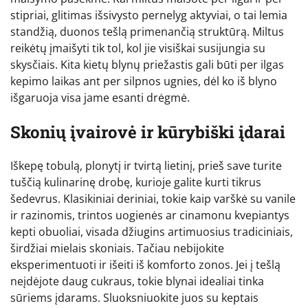
stipriai, glitimas išsivysto pernelyg aktyviai, o tai lemia
standžią, duonos tešlą primenančią struktūrą. Miltus
reikėtų įmaišyti tik tol, kol jie visiškai susijungia su
skysčiais. Kita kietų blynų priežastis gali būti per ilgas
kepimo laikas ant per silpnos ugnies, dėl ko iš blyno
išgaruoja visa jame esanti drėgmė.
Skonių įvairovė ir kūrybiški įdarai
Iškepę tobulą, plonytį ir tvirtą lietinį, prieš save turite
tuščią kulinarinę drobę, kurioje galite kurti tikrus
šedevrus. Klasikiniai deriniai, tokie kaip varškė su vanile
ir razinomis, trintos uogienės ar cinamonu kvepiantys
kepti obuoliai, visada džiugins artimuosius tradiciniais,
širdžiai mielais skoniais. Tačiau nebijokite
eksperimentuoti ir išeiti iš komforto zonos. Jei į tešlą
neįdėjote daug cukraus, tokie blynai idealiai tinka
sūriems įdarams. Sluoksniuokite juos su keptais