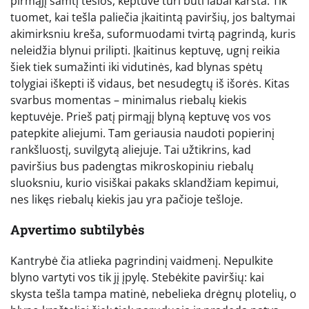
pirmąjį samtį tešlos, keptuvė turi būti labai karšta. Tik
tuomet, kai tešla paliečia įkaitintą paviršių, jos baltymai
akimirksniu kreša, suformuodami tvirtą pagrindą, kuris
neleidžia blynui prilipti. Įkaitinus keptuvę, ugnį reikia
šiek tiek sumažinti iki vidutinės, kad blynas spėtų
tolygiai iškepti iš vidaus, bet nesudegtų iš išorės. Kitas
svarbus momentas – minimalus riebalų kiekis
keptuvėje. Prieš patį pirmąjį blyną keptuvę vos vos
patepkite aliejumi. Tam geriausia naudoti popierinį
rankšluostį, suvilgytą aliejuje. Tai užtikrins, kad
paviršius bus padengtas mikroskopiniu riebalų
sluoksniu, kurio visiškai pakaks sklandžiam kepimui,
nes likęs riebalų kiekis jau yra pačioje tešloje.
Apvertimo subtilybės
Kantrybė čia atlieka pagrindinį vaidmenį. Nepulkite
blyno vartyti vos tik jį įpylę. Stebėkite paviršių: kai
skysta tešla tampa matinė, nebelieka drėgnų plotelių, o