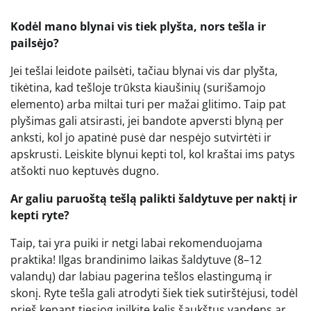
Kodėl mano blynai vis tiek plyšta, nors tešla ir
pailsėjo?
Jei tešlai leidote pailsėti, tačiau blynai vis dar plyšta,
tikėtina, kad tešloje trūksta kiaušinių (surišamojo
elemento) arba miltai turi per mažai glitimo. Taip pat
plyšimas gali atsirasti, jei bandote apversti blyną per
anksti, kol jo apatinė pusė dar nespėjo sutvirtėti ir
apskrusti. Leiskite blynui kepti tol, kol kraštai ims patys
atšokti nuo keptuvės dugno.
Ar galiu paruoštą tešlą palikti šaldytuve per naktį ir
kepti ryte?
Taip, tai yra puiki ir netgi labai rekomenduojama
praktika! Ilgas brandinimo laikas šaldytuve (8–12
valandų) dar labiau pagerina tešlos elastingumą ir
skonį. Ryte tešla gali atrodyti šiek tiek sutirštėjusi, todėl
prieš kepant tiesiog įpilkite kelis šaukštus vandens ar