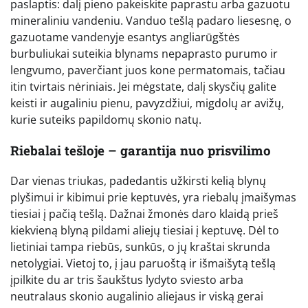
paslaptis: dalį pieno pakeiskite paprastu arba gazuotu
mineraliniu vandeniu. Vanduo tešlą padaro liesesnę, o
gazuotame vandenyje esantys angliarūgštės
burbuliukai suteikia blynams nepaprasto purumo ir
lengvumo, paverčiant juos kone permatomais, tačiau
itin tvirtais nėriniais. Jei mėgstate, dalį skysčių galite
keisti ir augaliniu pienu, pavyzdžiui, migdolų ar avižų,
kurie suteiks papildomų skonio natų.
Riebalai tešloje – garantija nuo prisvilimo
Dar vienas triukas, padedantis užkirsti kelią blynų
plyšimui ir kibimui prie keptuvės, yra riebalų įmaišymas
tiesiai į pačią tešlą. Dažnai žmonės daro klaidą prieš
kiekvieną blyną pildami aliejų tiesiai į keptuvę. Dėl to
lietiniai tampa riebūs, sunkūs, o jų kraštai skrunda
netolygiai. Vietoj to, į jau paruoštą ir išmaišytą tešlą
įpilkite du ar tris šaukštus lydyto sviesto arba
neutralaus skonio augalinio aliejaus ir viską gerai