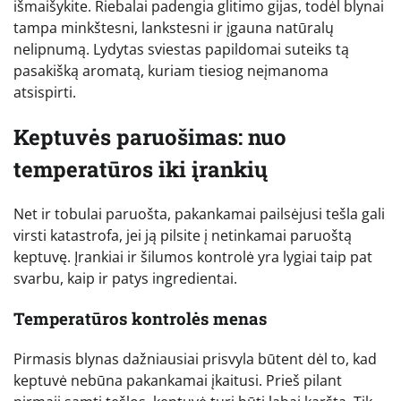
išmaišykite. Riebalai padengia glitimo gijas, todėl blynai
tampa minkštesni, lankstesni ir įgauna natūralų
nelipnumą. Lydytas sviestas papildomai suteiks tą
pasakišką aromatą, kuriam tiesiog neįmanoma
atsispirti.
Keptuvės paruošimas: nuo
temperatūros iki įrankių
Net ir tobulai paruošta, pakankamai pailsėjusi tešla gali
virsti katastrofa, jei ją pilsite į netinkamai paruoštą
keptuvę. Įrankiai ir šilumos kontrolė yra lygiai taip pat
svarbu, kaip ir patys ingredientai.
Temperatūros kontrolės menas
Pirmasis blynas dažniausiai prisvyla būtent dėl to, kad
keptuvė nebūna pakankamai įkaitusi. Prieš pilant