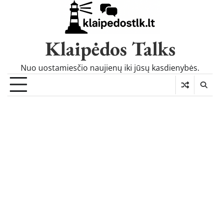
Skip
to
content
Klaipėdos Talks
Nuo uostamiesčio naujienų iki jūsų kasdienybės.