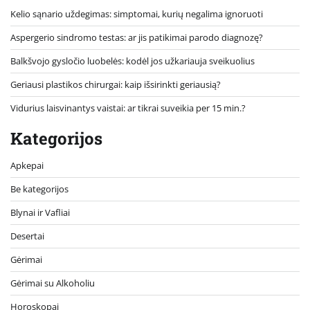
Kelio sąnario uždegimas: simptomai, kurių negalima ignoruoti
Aspergerio sindromo testas: ar jis patikimai parodo diagnozę?
Balkšvojo gysločio luobelės: kodėl jos užkariauja sveikuolius
Geriausi plastikos chirurgai: kaip išsirinkti geriausią?
Vidurius laisvinantys vaistai: ar tikrai suveikia per 15 min.?
Kategorijos
Apkepai
Be kategorijos
Blynai ir Vafliai
Desertai
Gėrimai
Gėrimai su Alkoholiu
Horoskopai