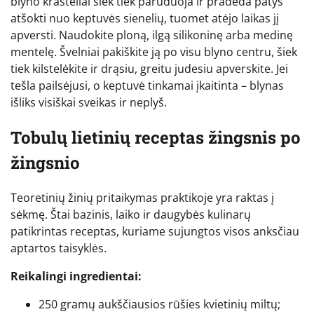
blyno krašteliai šiek tiek paruduoja ir pradeda patys
atšokti nuo keptuvės sienelių, tuomet atėjo laikas jį
apversti. Naudokite ploną, ilgą silikoninę arba medinę
mentelę. Švelniai pakiškite ją po visu blyno centru, šiek
tiek kilstelėkite ir drąsiu, greitu judesiu apverskite. Jei
tešla pailsėjusi, o keptuvė tinkamai įkaitinta – blynas
išliks visiškai sveikas ir neplyš.
Tobulų lietinių receptas žingsnis po
žingsnio
Teoretinių žinių pritaikymas praktikoje yra raktas į
sėkmę. Štai bazinis, laiko ir daugybės kulinarų
patikrintas receptas, kuriame sujungtos visos anksčiau
aptartos taisyklės.
Reikalingi ingredientai:
250 gramų aukščiausios rūšies kvietinių miltų;