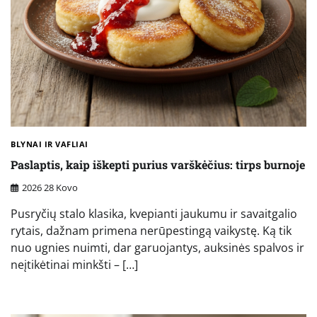
BLYNAI IR VAFLIAI
Paslaptis, kaip iškepti purius varškėčius: tirps burnoje
2026 28 Kovo
Pusryčių stalo klasika, kvepianti jaukumu ir savaitgalio
rytais, dažnam primena nerūpestingą vaikystę. Ką tik
nuo ugnies nuimti, dar garuojantys, auksinės spalvos ir
neįtikėtinai minkšti – […]