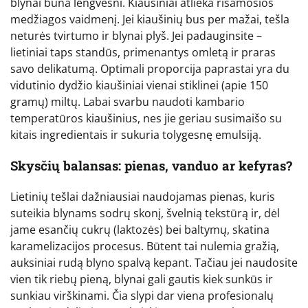
blynai būna lengvesni. Kiaušiniai atlieka rišamosios
medžiagos vaidmenį. Jei kiaušinių bus per mažai, tešla
neturės tvirtumo ir blynai plyš. Jei padauginsite –
lietiniai taps standūs, primenantys omletą ir praras
savo delikatumą. Optimali proporcija paprastai yra du
vidutinio dydžio kiaušiniai vienai stiklinei (apie 150
gramų) miltų. Labai svarbu naudoti kambario
temperatūros kiaušinius, nes jie geriau susimaišo su
kitais ingredientais ir sukuria tolygesnę emulsiją.
Skysčių balansas: pienas, vanduo ar kefyras?
Lietinių tešlai dažniausiai naudojamas pienas, kuris
suteikia blynams sodrų skonį, švelnią tekstūrą ir, dėl
jame esančių cukrų (laktozės) bei baltymų, skatina
karamelizacijos procesus. Būtent tai nulemia gražią,
auksiniai rudą blyno spalvą kepant. Tačiau jei naudosite
vien tik riebų pieną, blynai gali gautis kiek sunkūs ir
sunkiau virškinami. Čia slypi dar viena profesionalų