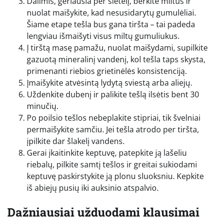
Dalimis, geriausia per sietelį, berkite miltus ir
nuolat maišykite, kad nesusidarytų gumulėliai.
Šiame etape tešla bus gana tiršta – tai padeda
lengviau išmaišyti visus miltų gumuliukus.
Į tirštą masę pamažu, nuolat maišydami, supilkite
gazuotą mineralinį vandenį, kol tešla taps skysta,
primenanti riebios grietinėlės konsistenciją.
Įmaišykite atvėsintą lydytą sviestą arba aliejų.
Uždenkite dubenį ir palikite tešlą ilsėtis bent 30
minučių.
Po poilsio tešlos nebeplakite stipriai, tik švelniai
permaišykite samčiu. Jei tešla atrodo per tiršta,
įpilkite dar šlakelį vandens.
Gerai įkaitinkite keptuvę, patepkite ją lašeliu
riebalų, pilkite samtį tešlos ir greitai sukiodami
keptuvę paskirstykite ją plonu sluoksniu. Kepkite
iš abiejų pusių iki auksinio atspalvio.
Dažniausiai užduodami klausimai