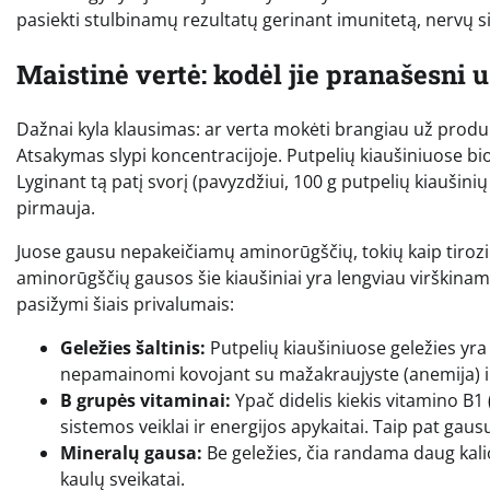
pasiekti stulbinamų rezultatų gerinant imunitetą, nervų 
Maistinė vertė: kodėl jie pranašesni 
Dažnai kyla klausimas: ar verta mokėti brangiau už produkt
Atsakymas slypi koncentracijoje. Putpelių kiaušiniuose bi
Lyginant tą patį svorį (pavyzdžiui, 100 g putpelių kiaušinių
pirmauja.
Juose gausu nepakeičiamų aminorūgščių, tokių kaip tirozinas
aminorūgščių gausos šie kiaušiniai yra lengviau virškinam
pasižymi šiais privalumais:
Geležies šaltinis:
Putpelių kiaušiniuose geležies yra 
nepamainomi kovojant su mažakraujyste (anemija) i
B grupės vitaminai:
Ypač didelis kiekis vitamino B1 (
sistemos veiklai ir energijos apykaitai. Taip pat gau
Mineralų gausa:
Be geležies, čia randama daug kalio, 
kaulų sveikatai.