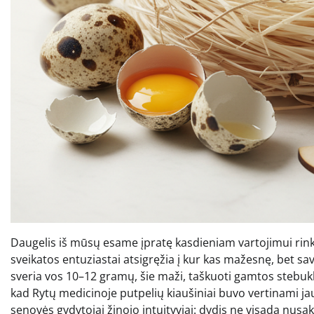
Daugelis iš mūsų esame įpratę kasdieniam vartojimui rinkti
sveikatos entuziastai atsigręžia į kur kas mažesnę, bet sa
sveria vos 10–12 gramų, šie maži, taškuoti gamtos stebuk
kad Rytų medicinoje putpelių kiaušiniai buvo vertinami jau p
senovės gydytojai žinojo intuityviai: dydis ne visada nusa