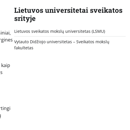
Lietuvos universitetai sveikatos
srityje
Lietuvos sveikatos mokslų universitetas (LSMU)
iniai,
rgines
Vytauto Didžiojo universitetas
– Sveikatos mokslų
fakultetas
 kaip
as
tingi
ų