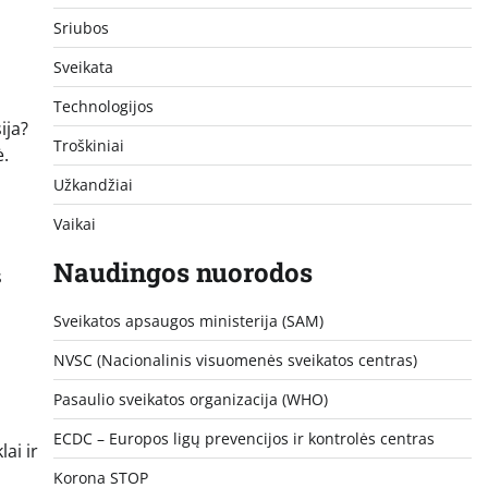
Sriubos
Sveikata
Technologijos
ija?
Troškiniai
ė.
Užkandžiai
Vaikai
Naudingos nuorodos
s
Sveikatos apsaugos ministerija (SAM)
NVSC (Nacionalinis visuomenės sveikatos centras)
Pasaulio sveikatos organizacija (WHO)
ECDC – Europos ligų prevencijos ir kontrolės centras
ai ir
Korona STOP