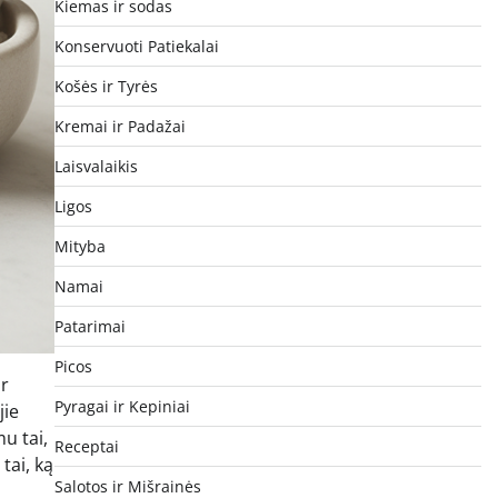
Kiemas ir sodas
Konservuoti Patiekalai
Košės ir Tyrės
Kremai ir Padažai
Laisvalaikis
Ligos
Mityba
Namai
Patarimai
Picos
ir
Pyragai ir Kepiniai
jie
u tai,
Receptai
tai, ką
Salotos ir Mišrainės