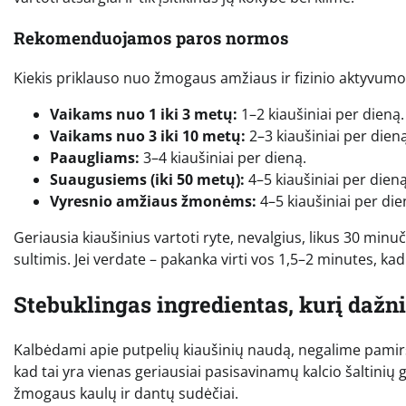
Rekomenduojamos paros normos
Kiekis priklauso nuo žmogaus amžiaus ir fizinio aktyvumo
Vaikams nuo 1 iki 3 metų:
1–2 kiaušiniai per dieną.
Vaikams nuo 3 iki 10 metų:
2–3 kiaušiniai per dieną
Paaugliams:
3–4 kiaušiniai per dieną.
Suaugusiems (iki 50 metų):
4–5 kiaušiniai per dieną
Vyresnio amžiaus žmonėms:
4–5 kiaušiniai per die
Geriausia kiaušinius vartoti ryte, nevalgius, likus 30 minuči
sultimis. Jei verdate – pakanka virti vos 1,5–2 minutes, ka
Stebuklingas ingredientas, kurį dažn
Kalbėdami apie putpelių kiaušinių naudą, negalime pamir
kad tai yra vienas geriausiai pasisavinamų kalcio šaltinių 
žmogaus kaulų ir dantų sudėčiai.