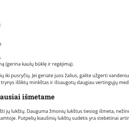
:
.
.
ną (gerina kaulų būklę ir regėjimą).
ų iki pusryčių. Jei geriate juos žalius, galite užgerti vandeniu
d trynys išliktų minkštas ir išsaugotų daugiau vertingųjų med
iausiai išmetame
šti jų lukštų. Dauguma žmonių lukštus tiesiog išmeta, neži
gamtoje. Putpelių kiaušinių lukštų sudėtis yra stebėtinai art