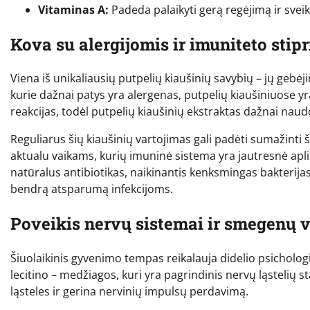
Vitaminas A:
Padeda palaikyti gerą regėjimą ir svei
Kova su alergijomis ir imuniteto stip
Viena iš unikaliausių putpelių kiaušinių savybių – jų gebė
kurie dažnai patys yra alergenas, putpelių kiaušiniuose 
reakcijas, todėl putpelių kiaušinių ekstraktas dažnai nau
Reguliarus šių kiaušinių vartojimas gali padėti sumažinti
aktualu vaikams, kurių imuninė sistema yra jautresnė aplin
natūralus antibiotikas, naikinantis kenksmingas bakterija
bendrą atsparumą infekcijoms.
Poveikis nervų sistemai ir smegenų v
Šiuolaikinis gyvenimo tempas reikalauja didelio psichologi
lecitino – medžiagos, kuri yra pagrindinis nervų ląstelių 
ląsteles ir gerina nervinių impulsų perdavimą.