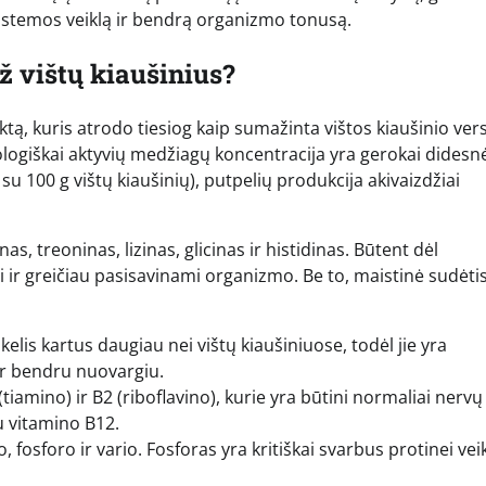
sistemos veiklą ir bendrą organizmo tonusą.
už vištų kiaušinius?
ą, kuris atrodo tiesiog kaip sumažinta vištos kiaušinio vers
ologiškai aktyvių medžiagų koncentracija yra gerokai didesn
 su 100 g vištų kiaušinių), putpelių produkcija akivaizdžiai
, treoninas, lizinas, glicinas ir histidinas. Būtent dėl
i ir greičiau pasisavinami organizmo. Be to, maistinė sudėti
kelis kartus daugiau nei vištų kiaušiniuose, todėl jie yra
r bendru nuovargiu.
tiamino) ir B2 (riboflavino), kurie yra būtini normaliai nervų
su vitamino B12.
fosforo ir vario. Fosforas yra kritiškai svarbus protinei veikl