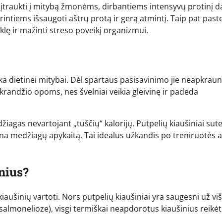
įtraukti į mitybą žmonėms, dirbantiems intensyvų protinį d
tiems išsaugoti aštrų protą ir gerą atmintį. Taip pat past
lę ir mažinti streso poveikį organizmui.
tinka dietinei mitybai. Dėl spartaus pasisavinimo jie neapkrau
krandžio opoms, nes švelniai veikia gleivinę ir padeda
agas nevartojant „tuščių“ kalorijų. Putpelių kiaušiniai sute
na medžiagų apykaitą. Tai idealus užkandis po treniruotės 
inius?
iaušinių vartoti. Nors putpelių kiaušiniai yra saugesni už viš
almonelioze), visgi termiškai neapdorotus kiaušinius reikė