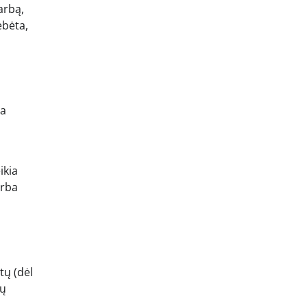
arbą,
ebėta,
na
ikia
arba
tų (dėl
tų