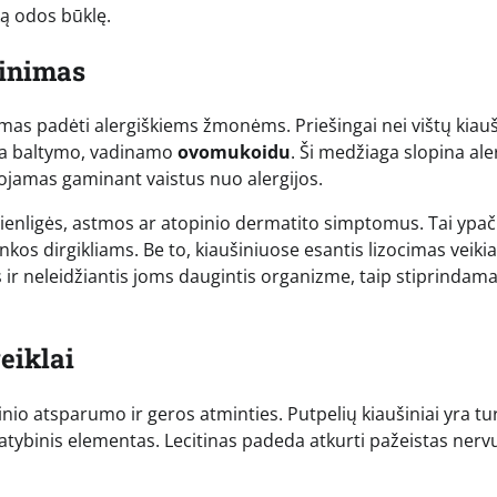
ką odos būklę.
rinimas
jimas padėti alergiškiems žmonėms. Priešingai nei vištų kiauš
yra baltymo, vadinamo
ovomukoidu
. Ši medžiaga slopina ale
dojamas gaminant vaistus nuo alergijos.
 šienligės, astmos ar atopinio dermatito simptomus. Tai ypač
kos dirgikliams. Be to, kiaušiniuose esantis lizocimas veikia
s ir neleidžiantis joms daugintis organizme, taip stiprindam
eiklai
nio atsparumo ir geros atminties. Putpelių kiaušiniai yra tur
statybinis elementas. Lecitinas padeda atkurti pažeistas nerv