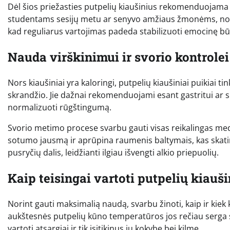
Dėl šios priežasties putpelių kiaušinius rekomenduojama 
studentams sesijų metu ar senyvo amžiaus žmonėms, norin
kad reguliarus vartojimas padeda stabilizuoti emocinę būk
Nauda virškinimui ir svorio kontrolei
Nors kiaušiniai yra kaloringi, putpelių kiaušiniai puikiai 
skrandžio. Jie dažnai rekomenduojami esant gastritui ar s
normalizuoti rūgštingumą.
Svorio metimo procese svarbu gauti visas reikalingas medži
sotumo jausmą ir aprūpina raumenis baltymais, kas skati
pusryčių dalis, leidžianti ilgiau išvengti alkio priepuolių.
Kaip teisingai vartoti putpelių kiauš
Norint gauti maksimalią naudą, svarbu žinoti, kaip ir kiek k
aukštesnės putpelių kūno temperatūros jos rečiau serga s
vartoti atsargiai ir tik įsitikinus jų kokybe bei kilme.