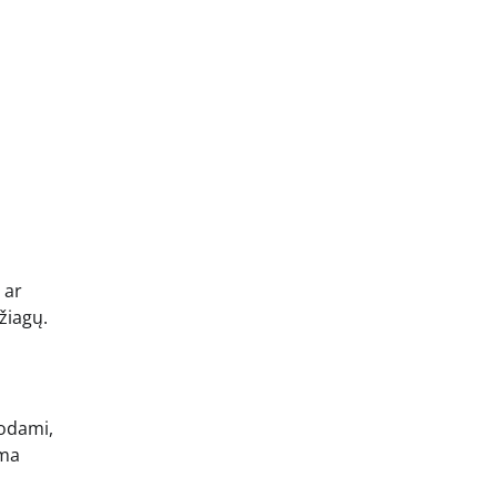
 ar
žiagų.
nodami,
ima