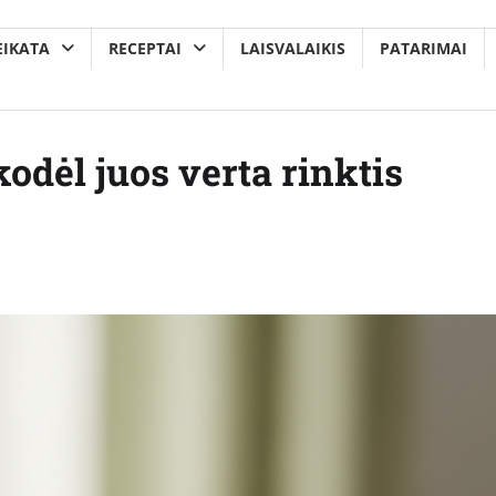
EIKATA
RECEPTAI
LAISVALAIKIS
PATARIMAI
odėl juos verta rinktis