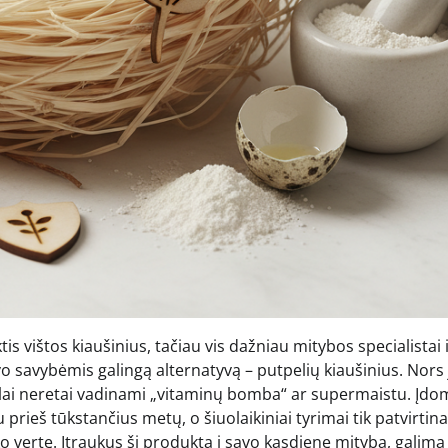
s vištos kiaušinius, tačiau vis dažniau mitybos specialistai 
vo savybėmis galingą alternatyvą – putpelių kiaušinius. Nors 
lai neretai vadinami „vitaminų bomba“ ar supermaistu. Įdom
rieš tūkstančius metų, o šiuolaikiniai tyrimai tik patvirtina 
ko vertę. Įtraukus šį produktą į savo kasdienę mitybą, galima