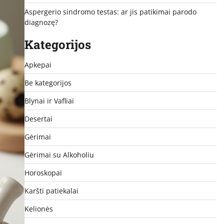
Aspergerio sindromo testas: ar jis patikimai parodo
diagnozę?
Kategorijos
Apkepai
Be kategorijos
Blynai ir Vafliai
Desertai
Gėrimai
Gėrimai su Alkoholiu
Horoskopai
Karšti patiekalai
Kelionės