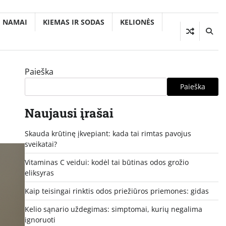
NAMAI
KIEMAS IR SODAS
KELIONĖS
Paieška
Paieška
Naujausi įrašai
Skauda krūtinę įkvepiant: kada tai rimtas pavojus
sveikatai?
Vitaminas C veidui: kodėl tai būtinas odos grožio
eliksyras
Kaip teisingai rinktis odos priežiūros priemones: gidas
Kelio sąnario uždegimas: simptomai, kurių negalima
ignoruoti