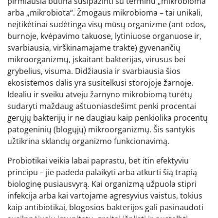
pirmiausia būtina susipažinti su terminu „mikrobioma“
arba „mikrobiota“. Žmogaus mikrobioma – tai unikali,
neįtikėtinai sudėtinga visų mūsų organizme (ant odos,
burnoje, kvėpavimo takuose, lytiniuose organuose ir,
svarbiausia, virškinamajame trakte) gyvenančių
mikroorganizmų, įskaitant bakterijas, virusus bei
grybelius, visuma. Didžiausia ir svarbiausia šios
ekosistemos dalis yra susitelkusi storojoje žarnoje.
Idealiu ir sveiku atveju žarnyno mikrobiomą turėtų
sudaryti maždaug aštuoniasdešimt penki procentai
gerųjų bakterijų ir ne daugiau kaip penkiolika procentų
patogeninių (blogųjų) mikroorganizmų. Šis santykis
užtikrina sklandų organizmo funkcionavimą.
Probiotikai veikia labai paprastu, bet itin efektyviu
principu – jie padeda palaikyti arba atkurti šią trapią
biologinę pusiausvyrą. Kai organizmą užpuola stipri
infekcija arba kai vartojame agresyvius vaistus, tokius
kaip antibiotikai, blogosios bakterijos gali pasinaudoti