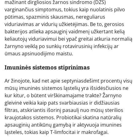
mažinant dirgliosios žarnos sindromo (DŽS)
varginančius simptomus, tokius kaip nuolatinis pilvo
pūtimas, spazminis skausmas, nereguliarus
viduriavimas ar vidurių užkietėjimas. Be to, gerosios
bakterijos atlieka apsauginį vaidmenį užkertant kelią
keliautojų viduriavimui bei ypač greitai atkuria normalią
žarnyno veiklą po sunkių rotavirusinių infekcijų ar
ūmaus apsinuodijimo maistu.
Imuninės sistemos stiprinimas
Ar žinojote, kad net apie septyniasdešimt procentų visų
mūsų imuninės sistemos ląstelių yra išsidėsčiusios ne
kur kitur, o būtent virškinamajame trakte? Žarnyno
gleivinė veikia kaip pats svarbiausias ir didžiausias
filtras, atskiriantis išorinį pasaulį nuo mūsų sterilios
kraujotakos sistemos. Probiotikai skatina natūralių
apsauginių antikūnų gamybą ir aktyvuoja imunines
ląsteles, tokias kaip T-limfocitai ir makrofagai.