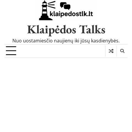
Skip
to
content
Klaipėdos Talks
Nuo uostamiesčio naujienų iki jūsų kasdienybės.