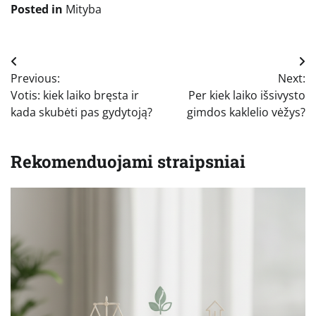
Posted in
Mityba
Navigacija
Previous:
Next:
tarp
Votis: kiek laiko bręsta ir
Per kiek laiko išsivysto
įrašų
kada skubėti pas gydytoją?
gimdos kaklelio vėžys?
Rekomenduojami straipsniai