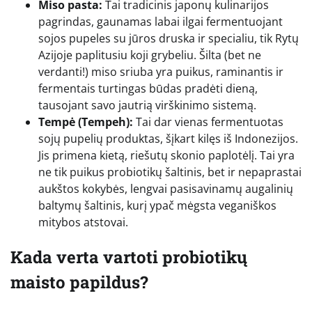
Miso pasta:
Tai tradicinis japonų kulinarijos
pagrindas, gaunamas labai ilgai fermentuojant
sojos pupeles su jūros druska ir specialiu, tik Rytų
Azijoje paplitusiu koji grybeliu. Šilta (bet ne
verdanti!) miso sriuba yra puikus, raminantis ir
fermentais turtingas būdas pradėti dieną,
tausojant savo jautrią virškinimo sistemą.
Tempė (Tempeh):
Tai dar vienas fermentuotas
sojų pupelių produktas, šįkart kilęs iš Indonezijos.
Jis primena kietą, riešutų skonio paplotėlį. Tai yra
ne tik puikus probiotikų šaltinis, bet ir nepaprastai
aukštos kokybės, lengvai pasisavinamų augalinių
baltymų šaltinis, kurį ypač mėgsta veganiškos
mitybos atstovai.
Kada verta vartoti probiotikų
maisto papildus?