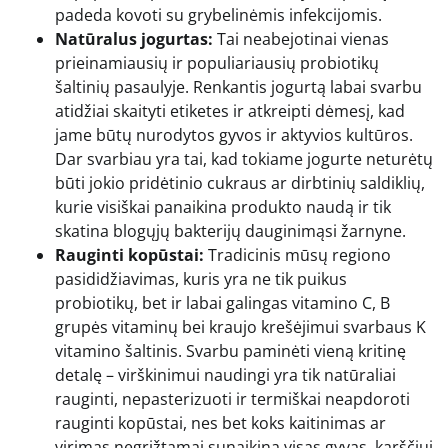
padeda kovoti su grybelinėmis infekcijomis.
Natūralus jogurtas:
Tai neabejotinai vienas
prieinamiausių ir populiariausių probiotikų
šaltinių pasaulyje. Renkantis jogurtą labai svarbu
atidžiai skaityti etiketes ir atkreipti dėmesį, kad
jame būtų nurodytos gyvos ir aktyvios kultūros.
Dar svarbiau yra tai, kad tokiame jogurte neturėtų
būti jokio pridėtinio cukraus ar dirbtinių saldiklių,
kurie visiškai panaikina produkto naudą ir tik
skatina blogųjų bakterijų dauginimąsi žarnyne.
Rauginti kopūstai:
Tradicinis mūsų regiono
pasididžiavimas, kuris yra ne tik puikus
probiotikų, bet ir labai galingas vitamino C, B
grupės vitaminų bei kraujo krešėjimui svarbaus K
vitamino šaltinis. Svarbu paminėti vieną kritinę
detalę – virškinimui naudingi yra tik natūraliai
rauginti, nepasterizuoti ir termiškai neapdoroti
rauginti kopūstai, nes bet koks kaitinimas ar
virimas negrįžtamai sunaikina visas gyvas, karščiui