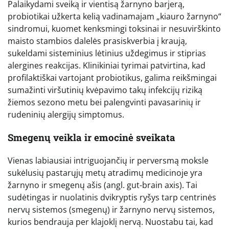
Palaikydami sveiką ir vientisą žarnyno barjerą,
probiotikai užkerta kelią vadinamajam „kiauro žarnyno“
sindromui, kuomet kenksmingi toksinai ir nesuvirškinto
maisto stambios dalelės prasiskverbia į kraują,
sukeldami sisteminius lėtinius uždegimus ir stiprias
alergines reakcijas. Klinikiniai tyrimai patvirtina, kad
profilaktiškai vartojant probiotikus, galima reikšmingai
sumažinti viršutinių kvėpavimo takų infekcijų riziką
žiemos sezono metu bei palengvinti pavasarinių ir
rudeninių alergijų simptomus.
Smegenų veikla ir emocinė sveikata
Vienas labiausiai intriguojančių ir perversmą moksle
sukėlusių pastarųjų metų atradimų medicinoje yra
žarnyno ir smegenų ašis (angl. gut-brain axis). Tai
sudėtingas ir nuolatinis dvikryptis ryšys tarp centrinės
nervų sistemos (smegenų) ir žarnyno nervų sistemos,
kurios bendrauja per klajoklį nervą. Nuostabu tai, kad