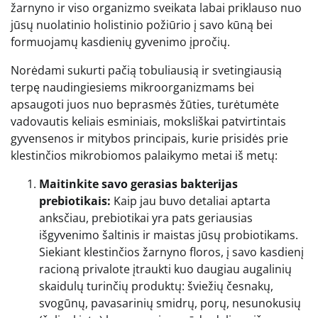
žarnyno ir viso organizmo sveikata labai priklauso nuo
jūsų nuolatinio holistinio požiūrio į savo kūną bei
formuojamų kasdienių gyvenimo įpročių.
Norėdami sukurti pačią tobuliausią ir svetingiausią
terpę naudingiesiems mikroorganizmams bei
apsaugoti juos nuo beprasmės žūties, turėtumėte
vadovautis keliais esminiais, moksliškai patvirtintais
gyvensenos ir mitybos principais, kurie prisidės prie
klestinčios mikrobiomos palaikymo metai iš metų:
Maitinkite savo gerasias bakterijas
prebiotikais:
Kaip jau buvo detaliai aptarta
anksčiau, prebiotikai yra pats geriausias
išgyvenimo šaltinis ir maistas jūsų probiotikams.
Siekiant klestinčios žarnyno floros, į savo kasdienį
racioną privalote įtraukti kuo daugiau augalinių
skaidulų turinčių produktų: šviežių česnakų,
svogūnų, pavasarinių smidrų, porų, nesunokusių