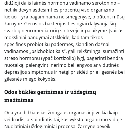
didžioji dalis laimės hormonu vadinamo serotonino –
net iki devyniasdešimties procentų viso organizmo
kiekio – yra pagaminama ne smegenyse, o būtent mūsų
žarnyne. Gerosios bakterijos tiesiogiai dalyvauja šių
svarbių neuromediatorių sintezėje ir palaikyme. Įvairūs
moksliniai bandymai atskleidė, kad tam tikros
specifinės probiotikų padermės, šiandien dažnai
vadinamos „psichobiotikais“, gali reikšmingai sumažinti
streso hormonų (ypač kortizolio) lygį, pagerinti bendrą
nuotaiką, palengvinti nerimo bei lengvos ar vidutinės
depresijos simptomus ir netgi prisidėti prie ilgesnės bei
gilesnės miego kokybės.
Odos būklės gerinimas ir uždegimų
mažinimas
Oda yra didžiausias žmogaus organas ir ji veikia kaip
veidrodis, atspindintis tai, kas vyksta organizmo viduje.
Nuolatiniai uždegiminiai procesai žarnyne beveik