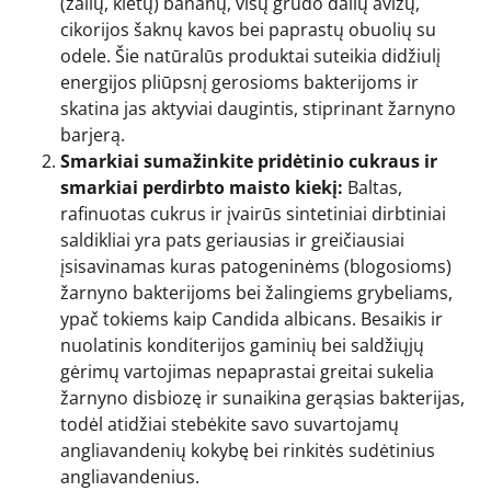
(žalių, kietų) bananų, visų grūdo dalių avižų,
cikorijos šaknų kavos bei paprastų obuolių su
odele. Šie natūralūs produktai suteikia didžiulį
energijos pliūpsnį gerosioms bakterijoms ir
skatina jas aktyviai daugintis, stiprinant žarnyno
barjerą.
Smarkiai sumažinkite pridėtinio cukraus ir
smarkiai perdirbto maisto kiekį:
Baltas,
rafinuotas cukrus ir įvairūs sintetiniai dirbtiniai
saldikliai yra pats geriausias ir greičiausiai
įsisavinamas kuras patogeninėms (blogosioms)
žarnyno bakterijoms bei žalingiems grybeliams,
ypač tokiems kaip Candida albicans. Besaikis ir
nuolatinis konditerijos gaminių bei saldžiųjų
gėrimų vartojimas nepaprastai greitai sukelia
žarnyno disbiozę ir sunaikina gerąsias bakterijas,
todėl atidžiai stebėkite savo suvartojamų
angliavandenių kokybę bei rinkitės sudėtinius
angliavandenius.