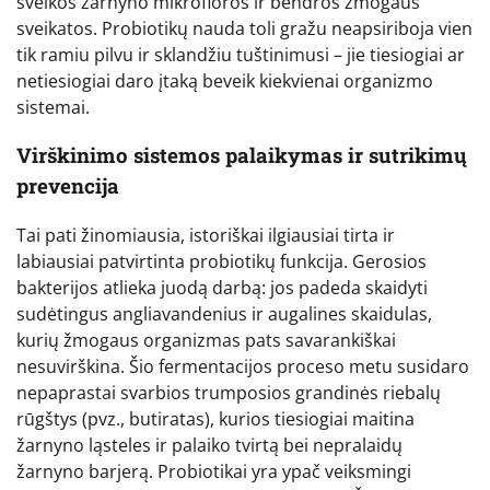
sveikos žarnyno mikrofloros ir bendros žmogaus
sveikatos. Probiotikų nauda toli gražu neapsiriboja vien
tik ramiu pilvu ir sklandžiu tuštinimusi – jie tiesiogiai ar
netiesiogiai daro įtaką beveik kiekvienai organizmo
sistemai.
Virškinimo sistemos palaikymas ir sutrikimų
prevencija
Tai pati žinomiausia, istoriškai ilgiausiai tirta ir
labiausiai patvirtinta probiotikų funkcija. Gerosios
bakterijos atlieka juodą darbą: jos padeda skaidyti
sudėtingus angliavandenius ir augalines skaidulas,
kurių žmogaus organizmas pats savarankiškai
nesuvirškina. Šio fermentacijos proceso metu susidaro
nepaprastai svarbios trumposios grandinės riebalų
rūgštys (pvz., butiratas), kurios tiesiogiai maitina
žarnyno ląsteles ir palaiko tvirtą bei nepralaidų
žarnyno barjerą. Probiotikai yra ypač veiksmingi