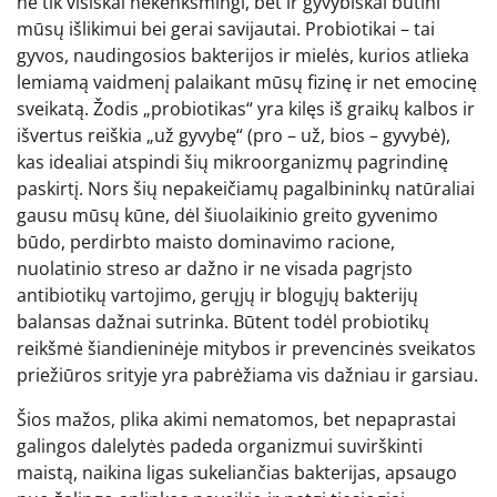
ne tik visiškai nekenksmingi, bet ir gyvybiškai būtini
mūsų išlikimui bei gerai savijautai. Probiotikai – tai
gyvos, naudingosios bakterijos ir mielės, kurios atlieka
lemiamą vaidmenį palaikant mūsų fizinę ir net emocinę
sveikatą. Žodis „probiotikas“ yra kilęs iš graikų kalbos ir
išvertus reiškia „už gyvybę“ (pro – už, bios – gyvybė),
kas idealiai atspindi šių mikroorganizmų pagrindinę
paskirtį. Nors šių nepakeičiamų pagalbininkų natūraliai
gausu mūsų kūne, dėl šiuolaikinio greito gyvenimo
būdo, perdirbto maisto dominavimo racione,
nuolatinio streso ar dažno ir ne visada pagrįsto
antibiotikų vartojimo, gerųjų ir blogųjų bakterijų
balansas dažnai sutrinka. Būtent todėl probiotikų
reikšmė šiandieninėje mitybos ir prevencinės sveikatos
priežiūros srityje yra pabrėžiama vis dažniau ir garsiau.
Šios mažos, plika akimi nematomos, bet nepaprastai
galingos dalelytės padeda organizmui suvirškinti
maistą, naikina ligas sukeliančias bakterijas, apsaugo