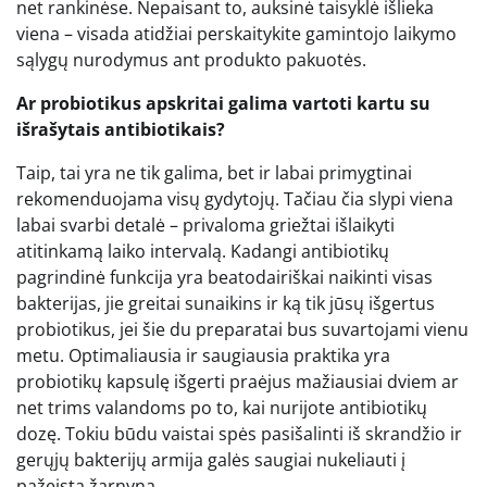
net rankinėse. Nepaisant to, auksinė taisyklė išlieka
viena – visada atidžiai perskaitykite gamintojo laikymo
sąlygų nurodymus ant produkto pakuotės.
Ar probiotikus apskritai galima vartoti kartu su
išrašytais antibiotikais?
Taip, tai yra ne tik galima, bet ir labai primygtinai
rekomenduojama visų gydytojų. Tačiau čia slypi viena
labai svarbi detalė – privaloma griežtai išlaikyti
atitinkamą laiko intervalą. Kadangi antibiotikų
pagrindinė funkcija yra beatodairiškai naikinti visas
bakterijas, jie greitai sunaikins ir ką tik jūsų išgertus
probiotikus, jei šie du preparatai bus suvartojami vienu
metu. Optimaliausia ir saugiausia praktika yra
probiotikų kapsulę išgerti praėjus mažiausiai dviem ar
net trims valandoms po to, kai nurijote antibiotikų
dozę. Tokiu būdu vaistai spės pasišalinti iš skrandžio ir
gerųjų bakterijų armija galės saugiai nukeliauti į
pažeistą žarnyną.