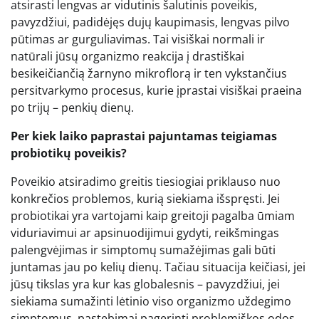
atsirasti lengvas ar vidutinis šalutinis poveikis,
pavyzdžiui, padidėjęs dujų kaupimasis, lengvas pilvo
pūtimas ar gurguliavimas. Tai visiškai normali ir
natūrali jūsų organizmo reakcija į drastiškai
besikeičiančią žarnyno mikroflorą ir ten vykstančius
persitvarkymo procesus, kurie įprastai visiškai praeina
po trijų – penkių dienų.
Per kiek laiko paprastai pajuntamas teigiamas
probiotikų poveikis?
Poveikio atsiradimo greitis tiesiogiai priklauso nuo
konkrečios problemos, kurią siekiama išspręsti. Jei
probiotikai yra vartojami kaip greitoji pagalba ūmiam
viduriavimui ar apsinuodijimui gydyti, reikšmingas
palengvėjimas ir simptomų sumažėjimas gali būti
juntamas jau po kelių dienų. Tačiau situacija keičiasi, jei
jūsų tikslas yra kur kas globalesnis – pavyzdžiui, jei
siekiama sumažinti lėtinio viso organizmo uždegimo
simptomus, pastebimai pagerinti problemiškos odos