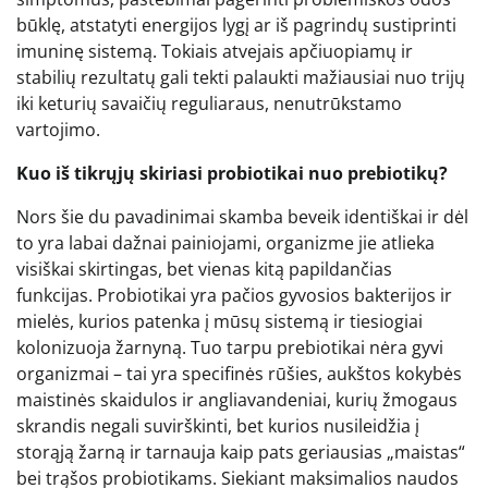
būklę, atstatyti energijos lygį ar iš pagrindų sustiprinti
imuninę sistemą. Tokiais atvejais apčiuopiamų ir
stabilių rezultatų gali tekti palaukti mažiausiai nuo trijų
iki keturių savaičių reguliaraus, nenutrūkstamo
vartojimo.
Kuo iš tikrųjų skiriasi probiotikai nuo prebiotikų?
Nors šie du pavadinimai skamba beveik identiškai ir dėl
to yra labai dažnai painiojami, organizme jie atlieka
visiškai skirtingas, bet vienas kitą papildančias
funkcijas. Probiotikai yra pačios gyvosios bakterijos ir
mielės, kurios patenka į mūsų sistemą ir tiesiogiai
kolonizuoja žarnyną. Tuo tarpu prebiotikai nėra gyvi
organizmai – tai yra specifinės rūšies, aukštos kokybės
maistinės skaidulos ir angliavandeniai, kurių žmogaus
skrandis negali suvirškinti, bet kurios nusileidžia į
storąją žarną ir tarnauja kaip pats geriausias „maistas“
bei trąšos probiotikams. Siekiant maksimalios naudos