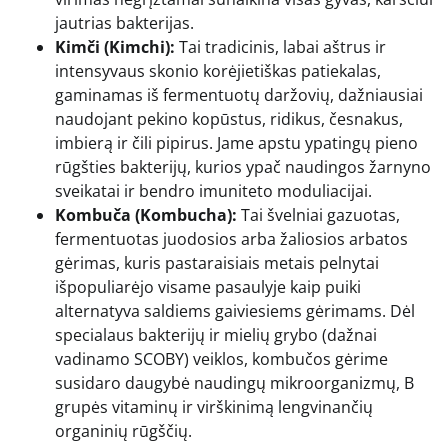
jautrias bakterijas.
Kimči (Kimchi):
Tai tradicinis, labai aštrus ir
intensyvaus skonio korėjietiškas patiekalas,
gaminamas iš fermentuotų daržovių, dažniausiai
naudojant pekino kopūstus, ridikus, česnakus,
imbierą ir čili pipirus. Jame apstu ypatingų pieno
rūgšties bakterijų, kurios ypač naudingos žarnyno
sveikatai ir bendro imuniteto moduliacijai.
Kombuča (Kombucha):
Tai švelniai gazuotas,
fermentuotas juodosios arba žaliosios arbatos
gėrimas, kuris pastaraisiais metais pelnytai
išpopuliarėjo visame pasaulyje kaip puiki
alternatyva saldiems gaiviesiems gėrimams. Dėl
specialaus bakterijų ir mielių grybo (dažnai
vadinamo SCOBY) veiklos, kombučos gėrime
susidaro daugybė naudingų mikroorganizmų, B
grupės vitaminų ir virškinimą lengvinančių
organinių rūgščių.