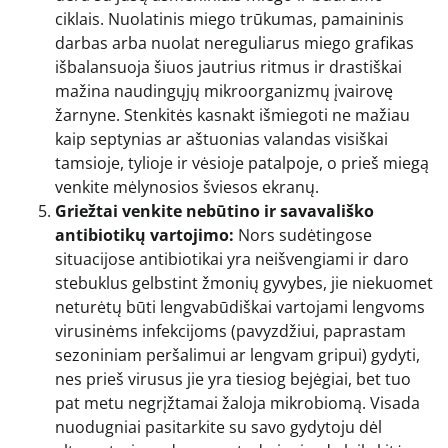
ciklais. Nuolatinis miego trūkumas, pamaininis
darbas arba nuolat nereguliarus miego grafikas
išbalansuoja šiuos jautrius ritmus ir drastiškai
mažina naudingųjų mikroorganizmų įvairovę
žarnyne. Stenkitės kasnakt išmiegoti ne mažiau
kaip septynias ar aštuonias valandas visiškai
tamsioje, tylioje ir vėsioje patalpoje, o prieš miegą
venkite mėlynosios šviesos ekranų.
Griežtai venkite nebūtino ir savavališko
antibiotikų vartojimo:
Nors sudėtingose
situacijose antibiotikai yra neišvengiami ir daro
stebuklus gelbstint žmonių gyvybes, jie niekuomet
neturėtų būti lengvabūdiškai vartojami lengvoms
virusinėms infekcijoms (pavyzdžiui, paprastam
sezoniniam peršalimui ar lengvam gripui) gydyti,
nes prieš virusus jie yra tiesiog bejėgiai, bet tuo
pat metu negrįžtamai žaloja mikrobiomą. Visada
nuodugniai pasitarkite su savo gydytoju dėl