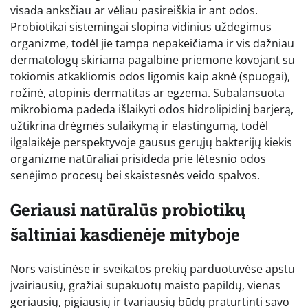
visada anksčiau ar vėliau pasireiškia ir ant odos.
Probiotikai sistemingai slopina vidinius uždegimus
organizme, todėl jie tampa nepakeičiama ir vis dažniau
dermatologų skiriama pagalbine priemone kovojant su
tokiomis atkakliomis odos ligomis kaip aknė (spuogai),
rožinė, atopinis dermatitas ar egzema. Subalansuota
mikrobioma padeda išlaikyti odos hidrolipidinį barjerą,
užtikrina drėgmės sulaikymą ir elastingumą, todėl
ilgalaikėje perspektyvoje gausus gerųjų bakterijų kiekis
organizme natūraliai prisideda prie lėtesnio odos
senėjimo procesų bei skaistesnės veido spalvos.
Geriausi natūralūs probiotikų
šaltiniai kasdienėje mityboje
Nors vaistinėse ir sveikatos prekių parduotuvėse apstu
įvairiausių, gražiai supakuotų maisto papildų, vienas
geriausių, pigiausių ir tvariausių būdų praturtinti savo