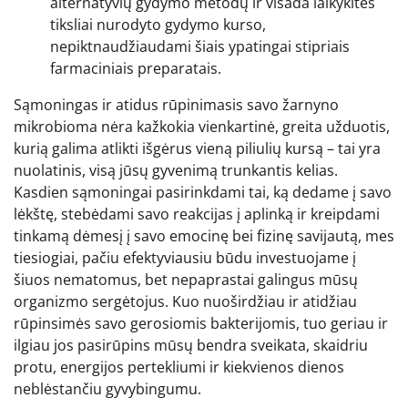
alternatyvių gydymo metodų ir visada laikykitės
tiksliai nurodyto gydymo kurso,
nepiktnaudžiaudami šiais ypatingai stipriais
farmaciniais preparatais.
Sąmoningas ir atidus rūpinimasis savo žarnyno
mikrobioma nėra kažkokia vienkartinė, greita užduotis,
kurią galima atlikti išgėrus vieną piliulių kursą – tai yra
nuolatinis, visą jūsų gyvenimą trunkantis kelias.
Kasdien sąmoningai pasirinkdami tai, ką dedame į savo
lėkštę, stebėdami savo reakcijas į aplinką ir kreipdami
tinkamą dėmesį į savo emocinę bei fizinę savijautą, mes
tiesiogiai, pačiu efektyviausiu būdu investuojame į
šiuos nematomus, bet nepaprastai galingus mūsų
organizmo sergėtojus. Kuo nuoširdžiau ir atidžiau
rūpinsimės savo gerosiomis bakterijomis, tuo geriau ir
ilgiau jos pasirūpins mūsų bendra sveikata, skaidriu
protu, energijos pertekliumi ir kiekvienos dienos
neblėstančiu gyvybingumu.