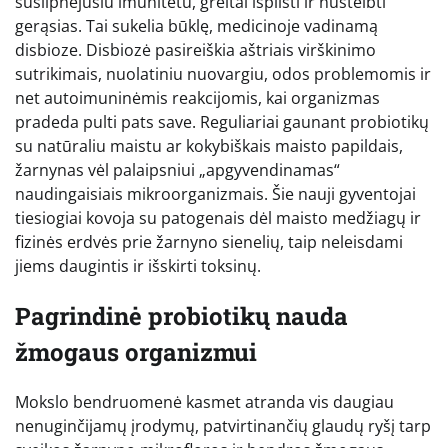
susilpnėjusiu imunitetu, greitai išplisti ir nustelbti
gerąsias. Tai sukelia būklę, medicinoje vadinamą
disbioze. Disbiozė pasireiškia aštriais virškinimo
sutrikimais, nuolatiniu nuovargiu, odos problemomis ir
net autoimuninėmis reakcijomis, kai organizmas
pradeda pulti pats save. Reguliariai gaunant probiotikų
su natūraliu maistu ar kokybiškais maisto papildais,
žarnynas vėl palaipsniui „apgyvendinamas“
naudingaisiais mikroorganizmais. Šie nauji gyventojai
tiesiogiai kovoja su patogenais dėl maisto medžiagų ir
fizinės erdvės prie žarnyno sienelių, taip neleisdami
jiems daugintis ir išskirti toksinų.
Pagrindinė probiotikų nauda
žmogaus organizmui
Mokslo bendruomenė kasmet atranda vis daugiau
nenuginčijamų įrodymų, patvirtinančių glaudų ryšį tarp