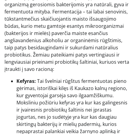
organizmą gerosiomis bakterijomis yra natūrali, gyva ir
fermentuota mityba. Fermentacija – tai labai senovinis,
tūkstantmečius skaičiuojantis maisto išsaugojimo
būdas, kurio metu gamtoje esantys mikroorganizmai
(bakterijos ir mielės) paverčia maiste esančius
angliavandenius alkoholiu ar organinėmis rūgštimis,
taip patys besidaugindami ir sukurdami natūralius
probiotikus. Žemiau pateikiami patys vertingiausi ir
lengviausiai prieinami probiotikų šaltiniai, kuriuos verta
įtraukti į savo racioną:
Kefyras:
Tai švelniai rūgštus fermentuotas pieno
gėrimas, istoriškai kilęs iš Kaukazo kalnų regiono,
kur gyventojai garsėja savo ilgaamžiškumu.
Moksliniu požiūriu kefyras yra kur kas galingesnis
ir įvairesnis probiotikų šaltinis nei įprastas
jogurtas, nes jo sudėtyje yra kur kas daugiau
skirtingų bakterijų ir mielių padermių, kurios
nepaprastai palankiai veikia žarnyno aplinką ir