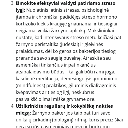
Išmokite efektyviai valdyti patiriamo streso
lygį:
Nuolatinis lėtinis stresas, psichologinė
įtampa ir chroniškai padidėjęs streso hormono
kortizolio kiekis kraujyje griaunamai ir tiesiogiai
neigiamai veikia žarnyno aplinką. Mokslininkai
nustatė, kad intensyvaus streso metu keičiasi pati
žarnyno peristaltika (judesiai) ir gleivinės
pralaidumas, dėl ko gerosios bakterijos tiesiog
praranda savo saugią buveinę. Atraskite sau
asmeniškai tinkančius ir patinkančius
atsipalaidavimo būdus – tai gali būti rami joga,
kasdienė meditacija, dėmesingo įsisąmoninimo
(mindfulness) praktikos, giluminis diafragminis
kvėpavimas ar tiesiog ilgi, neskubrūs
pasivaikščiojimai miške gryname ore.
Užtikrinkite reguliarų ir kokybišką nakties
miegą:
Žarnyno bakterijos taip pat turi savo
unikalų cirkadinį (biologinį) ritmą, kuris preciziškai
dera su jūsų asmeniniais miego ir budrumo