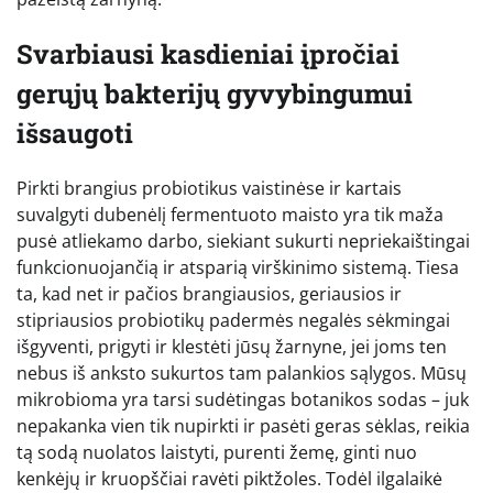
Svarbiausi kasdieniai įpročiai
gerųjų bakterijų gyvybingumui
išsaugoti
Pirkti brangius probiotikus vaistinėse ir kartais
suvalgyti dubenėlį fermentuoto maisto yra tik maža
pusė atliekamo darbo, siekiant sukurti nepriekaištingai
funkcionuojančią ir atsparią virškinimo sistemą. Tiesa
ta, kad net ir pačios brangiausios, geriausios ir
stipriausios probiotikų padermės negalės sėkmingai
išgyventi, prigyti ir klestėti jūsų žarnyne, jei joms ten
nebus iš anksto sukurtos tam palankios sąlygos. Mūsų
mikrobioma yra tarsi sudėtingas botanikos sodas – juk
nepakanka vien tik nupirkti ir pasėti geras sėklas, reikia
tą sodą nuolatos laistyti, purenti žemę, ginti nuo
kenkėjų ir kruopščiai ravėti piktžoles. Todėl ilgalaikė