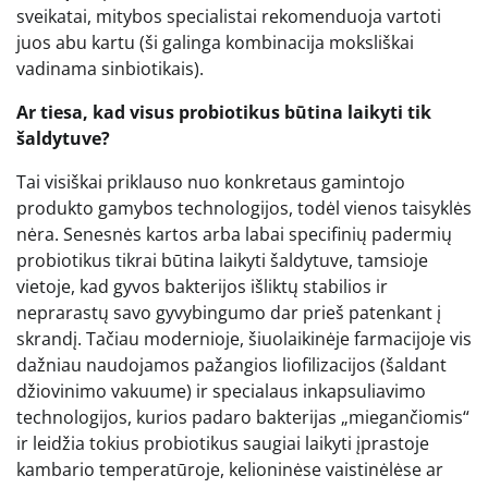
sveikatai, mitybos specialistai rekomenduoja vartoti
juos abu kartu (ši galinga kombinacija moksliškai
vadinama sinbiotikais).
Ar tiesa, kad visus probiotikus būtina laikyti tik
šaldytuve?
Tai visiškai priklauso nuo konkretaus gamintojo
produkto gamybos technologijos, todėl vienos taisyklės
nėra. Senesnės kartos arba labai specifinių padermių
probiotikus tikrai būtina laikyti šaldytuve, tamsioje
vietoje, kad gyvos bakterijos išliktų stabilios ir
neprarastų savo gyvybingumo dar prieš patenkant į
skrandį. Tačiau modernioje, šiuolaikinėje farmacijoje vis
dažniau naudojamos pažangios liofilizacijos (šaldant
džiovinimo vakuume) ir specialaus inkapsuliavimo
technologijos, kurios padaro bakterijas „miegančiomis“
ir leidžia tokius probiotikus saugiai laikyti įprastoje
kambario temperatūroje, kelioninėse vaistinėlėse ar