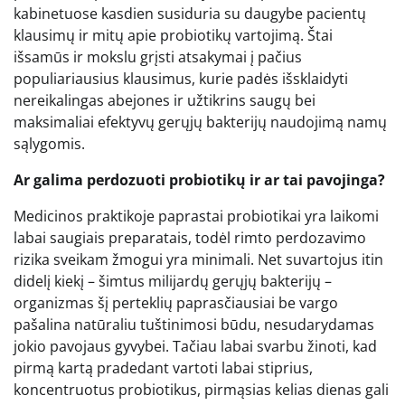
kabinetuose kasdien susiduria su daugybe pacientų
klausimų ir mitų apie probiotikų vartojimą. Štai
išsamūs ir mokslu grįsti atsakymai į pačius
populiariausius klausimus, kurie padės išsklaidyti
nereikalingas abejones ir užtikrins saugų bei
maksimaliai efektyvų gerųjų bakterijų naudojimą namų
sąlygomis.
Ar galima perdozuoti probiotikų ir ar tai pavojinga?
Medicinos praktikoje paprastai probiotikai yra laikomi
labai saugiais preparatais, todėl rimto perdozavimo
rizika sveikam žmogui yra minimali. Net suvartojus itin
didelį kiekį – šimtus milijardų gerųjų bakterijų –
organizmas šį perteklių paprasčiausiai be vargo
pašalina natūraliu tuštinimosi būdu, nesudarydamas
jokio pavojaus gyvybei. Tačiau labai svarbu žinoti, kad
pirmą kartą pradedant vartoti labai stiprius,
koncentruotus probiotikus, pirmąsias kelias dienas gali