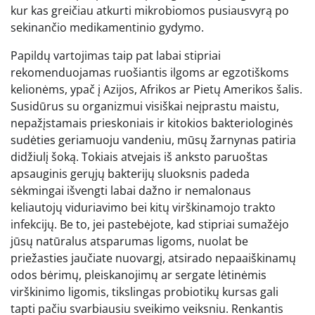
kur kas greičiau atkurti mikrobiomos pusiausvyrą po
sekinančio medikamentinio gydymo.
Papildų vartojimas taip pat labai stipriai
rekomenduojamas ruošiantis ilgoms ar egzotiškoms
kelionėms, ypač į Azijos, Afrikos ar Pietų Amerikos šalis.
Susidūrus su organizmui visiškai neįprastu maistu,
nepažįstamais prieskoniais ir kitokios bakteriologinės
sudėties geriamuoju vandeniu, mūsų žarnynas patiria
didžiulį šoką. Tokiais atvejais iš anksto paruoštas
apsauginis gerųjų bakterijų sluoksnis padeda
sėkmingai išvengti labai dažno ir nemalonaus
keliautojų viduriavimo bei kitų virškinamojo trakto
infekcijų. Be to, jei pastebėjote, kad stipriai sumažėjo
jūsų natūralus atsparumas ligoms, nuolat be
priežasties jaučiate nuovargį, atsirado nepaaiškinamų
odos bėrimų, pleiskanojimų ar sergate lėtinėmis
virškinimo ligomis, tikslingas probiotikų kursas gali
tapti pačiu svarbiausiu sveikimo veiksniu. Renkantis