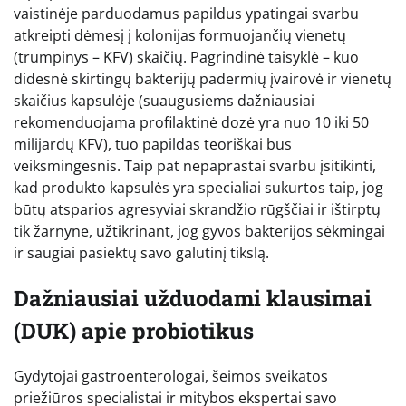
vaistinėje parduodamus papildus ypatingai svarbu
atkreipti dėmesį į kolonijas formuojančių vienetų
(trumpinys – KFV) skaičių. Pagrindinė taisyklė – kuo
didesnė skirtingų bakterijų padermių įvairovė ir vienetų
skaičius kapsulėje (suaugusiems dažniausiai
rekomenduojama profilaktinė dozė yra nuo 10 iki 50
milijardų KFV), tuo papildas teoriškai bus
veiksmingesnis. Taip pat nepaprastai svarbu įsitikinti,
kad produkto kapsulės yra specialiai sukurtos taip, jog
būtų atsparios agresyviai skrandžio rūgščiai ir ištirptų
tik žarnyne, užtikrinant, jog gyvos bakterijos sėkmingai
ir saugiai pasiektų savo galutinį tikslą.
Dažniausiai užduodami klausimai
(DUK) apie probiotikus
Gydytojai gastroenterologai, šeimos sveikatos
priežiūros specialistai ir mitybos ekspertai savo