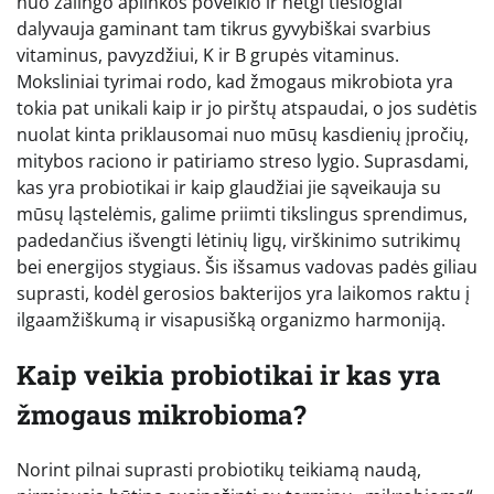
nuo žalingo aplinkos poveikio ir netgi tiesiogiai
dalyvauja gaminant tam tikrus gyvybiškai svarbius
vitaminus, pavyzdžiui, K ir B grupės vitaminus.
Moksliniai tyrimai rodo, kad žmogaus mikrobiota yra
tokia pat unikali kaip ir jo pirštų atspaudai, o jos sudėtis
nuolat kinta priklausomai nuo mūsų kasdienių įpročių,
mitybos raciono ir patiriamo streso lygio. Suprasdami,
kas yra probiotikai ir kaip glaudžiai jie sąveikauja su
mūsų ląstelėmis, galime priimti tikslingus sprendimus,
padedančius išvengti lėtinių ligų, virškinimo sutrikimų
bei energijos stygiaus. Šis išsamus vadovas padės giliau
suprasti, kodėl gerosios bakterijos yra laikomos raktu į
ilgaamžiškumą ir visapusišką organizmo harmoniją.
Kaip veikia probiotikai ir kas yra
žmogaus mikrobioma?
Norint pilnai suprasti probiotikų teikiamą naudą,