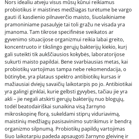
Nors idealiu atveju visus mūsų kūnui reikiamus
probiotikus ir maistines medžiagas turėtume be vargo
gauti iš kasdienio pilnaverčio maisto, šiuolaikiniame
pramoniniame pasaulyje tai toli gražu ne visada yra
įmanoma. Tam tikrose specifinėse sveikatos ar
gyvenimo situacijose organizmui reikia labai greito,
koncentruoto ir tikslingo gerųjų bakterijų kiekio, kurį
gali suteikti tik aukščiausios kokybės, laboratorijose
sukurti maisto papildai. Bene svarbiausias metas, kai
probiotikų vartojimas tampa nebe rekomendacija, o
būtinybe, yra plataus spektro antibiotikų kursas ir
mažiausiai dviejų savaičių laikotarpis po jo. Antibiotikai
yra galingi ginklai, kurie gelbsti gyvybes, tačiau jie yra
akli – jie negali atskirti gerųjų bakterijų nuo blogųjų,
todėl beatodairiškai sunaikina visą žarnyno
mikroskopinę florą, sukeldami stiprų viduriavimą,
maistinių medžiagų pasisavinimo sutrikimus ir bendrą
organizmo silpnumą. Probiotikų papildų vartojimas
šiuo laikotarpiu padeda apsaugoti žarnyno gleivinę ir