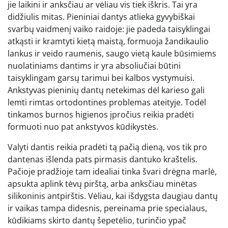
jie laikini ir anksčiau ar vėliau vis tiek iškris. Tai yra
didžiulis mitas. Pieniniai dantys atlieka gyvybiškai
svarbų vaidmenį vaiko raidoje: jie padeda taisyklingai
atkąsti ir kramtyti kietą maistą, formuoja žandikaulio
lankus ir veido raumenis, saugo vietą kaule būsimiems
nuolatiniams dantims ir yra absoliučiai būtini
taisyklingam garsų tarimui bei kalbos vystymuisi.
Ankstyvas pieninių dantų netekimas dėl karieso gali
lemti rimtas ortodontines problemas ateityje. Todėl
tinkamos burnos higienos įpročius reikia pradėti
formuoti nuo pat ankstyvos kūdikystės.
Valyti dantis reikia pradėti tą pačią dieną, vos tik pro
dantenas išlenda pats pirmasis dantuko kraštelis.
Pačioje pradžioje tam idealiai tinka švari drėgna marlė,
apsukta aplink tėvų pirštą, arba anksčiau minėtas
silikoninis antpirštis. Vėliau, kai išdygsta daugiau dantų
ir vaikas tampa didesnis, pereinama prie specialaus,
kūdikiams skirto dantų šepetėlio, turinčio ypač