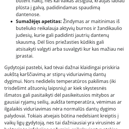
būtent naktį, nes kai vaikas atsigula, kraujas labiau
plūsta į galvą, padidindamas spaudimą
dantenose.
Sumažėjęs apetitas:
Žindymas ar maitinimas iš
buteliuko reikalauja aktyvių burnos ir žandikaulio
judesių, kurie gali padidinti jautrių dantenų
skausmą. Dėl šios priežasties kūdikis gali
atsisakyti valgyti arba suvalgyti kur kas mažiau nei
įprastai.
Gydytojai pastebi, kad tėvai dažnai klaidingai priskiria
aukštą karščiavimą ar stiprų viduriavimą dantų
dygimui. Nors nedidelis temperatūros pakilimas (iki
trisdešimt aštuonių laipsnių) ar kiek skystesnės
išmatos gali pasitaikyti dėl pasikeitusios mitybos ar
gausiai ryjamų seilių, aukšta temperatūra, vėmimas ar
ilgalaikis viduriavimas nėra normalūs dantų dygimo
palydovai. Tokiais atvejais būtina nedelsiant kreiptis į
vaikų ligų gydytoją, nes tai dažniausiai yra virusinės ar