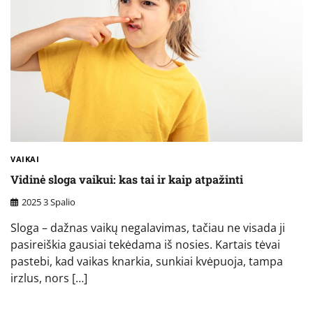
VAIKAI
Vidinė sloga vaikui: kas tai ir kaip atpažinti
2025 3 Spalio
Sloga – dažnas vaikų negalavimas, tačiau ne visada ji
pasireiškia gausiai tekėdama iš nosies. Kartais tėvai
pastebi, kad vaikas knarkia, sunkiai kvėpuoja, tampa
irzlus, nors […]