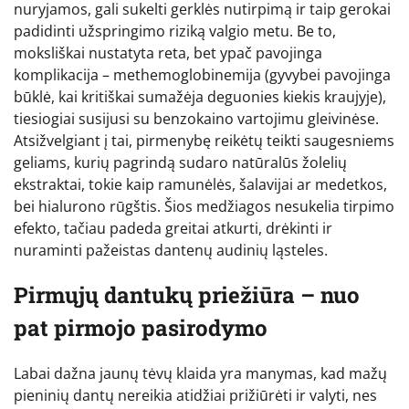
nuryjamos, gali sukelti gerklės nutirpimą ir taip gerokai
padidinti užspringimo riziką valgio metu. Be to,
moksliškai nustatyta reta, bet ypač pavojinga
komplikacija – methemoglobinemija (gyvybei pavojinga
būklė, kai kritiškai sumažėja deguonies kiekis kraujyje),
tiesiogiai susijusi su benzokaino vartojimu gleivinėse.
Atsižvelgiant į tai, pirmenybę reikėtų teikti saugesniems
geliams, kurių pagrindą sudaro natūralūs žolelių
ekstraktai, tokie kaip ramunėlės, šalavijai ar medetkos,
bei hialurono rūgštis. Šios medžiagos nesukelia tirpimo
efekto, tačiau padeda greitai atkurti, drėkinti ir
nuraminti pažeistas dantenų audinių ląsteles.
Pirmųjų dantukų priežiūra – nuo
pat pirmojo pasirodymo
Labai dažna jaunų tėvų klaida yra manymas, kad mažų
pieninių dantų nereikia atidžiai prižiūrėti ir valyti, nes