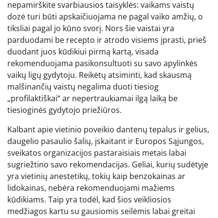
nepamirškite svarbiausios taisyklės: vaikams vaistų
dozė turi būti apskaičiuojama ne pagal vaiko amžių, o
tiksliai pagal jo kūno svorį. Nors šie vaistai yra
parduodami be recepto ir atrodo visiems įprasti, prieš
duodant juos kūdikiui pirmą kartą, visada
rekomenduojama pasikonsultuoti su savo apylinkės
vaikų ligų gydytoju. Reikėtų atsiminti, kad skausmą
malšinančių vaistų negalima duoti tiesiog
„profilaktiškai“ ar nepertraukiamai ilgą laiką be
tiesioginės gydytojo priežiūros.
Kalbant apie vietinio poveikio dantenų tepalus ir gelius,
daugelio pasaulio šalių, įskaitant ir Europos Sąjungos,
sveikatos organizacijos pastaraisiais metais labai
sugriežtino savo rekomendacijas. Geliai, kurių sudėtyje
yra vietinių anestetikų, tokių kaip benzokainas ar
lidokainas, nebėra rekomenduojami mažiems
kūdikiams. Taip yra todėl, kad šios veikliosios
medžiagos kartu su gausiomis seilėmis labai greitai