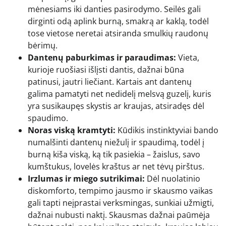
mėnesiams iki danties pasirodymo. Seilės gali
dirginti odą aplink burną, smakrą ar kaklą, todėl
tose vietose neretai atsiranda smulkių raudonų
bėrimų.
Dantenų paburkimas ir paraudimas:
Vieta,
kurioje ruošiasi išlįsti dantis, dažnai būna
patinusi, jautri liečiant. Kartais ant dantenų
galima pamatyti net nedidelį melsvą guzelį, kuris
yra susikaupęs skystis ar kraujas, atsiradęs dėl
spaudimo.
Noras viską kramtyti:
Kūdikis instinktyviai bando
numalšinti dantenų niežulį ir spaudimą, todėl į
burną kiša viską, ką tik pasiekia – žaislus, savo
kumštukus, lovelės kraštus ar net tėvų pirštus.
Irzlumas ir miego sutrikimai:
Dėl nuolatinio
diskomforto, tempimo jausmo ir skausmo vaikas
gali tapti neįprastai verksmingas, sunkiai užmigti,
dažnai nubusti naktį. Skausmas dažnai paūmėja