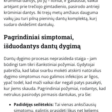
krūminiai dantys, po jų – iltiniai, ir galiausiai, vaikui
artėjant prie trečiojo gimtadienio, pasirodo antrieji
krūminiai dantys. Iki trejų metų amžiaus dauguma
vaikų jau turi pilną pieninių dantų komplektą, kurį
sudaro dvidešimt dantukų.
Pagrindiniai simptomai,
išduodantys dantų dygimą
Dantų dygimo procesas neprasideda staiga – jam
būdingi tam tikri išankstiniai požymiai. Gydytojai
pabrėžia, kad labai svarbu mokėti atskirti natūralius
dygimo simptomus nuo galimos infekcijos ar ligos,
ypač todėl, kad maži vaikai dar negali patys pasakyti,
kur jiems skauda. Pagrindiniai požymiai, rodantys, kad
netrukus pasirodys pirmasis dantukas, yra šie:
Padidėjęs seilėtekis:
Tai vienas anksčiausių
simptomų, galintis prasidėti likus net keliems