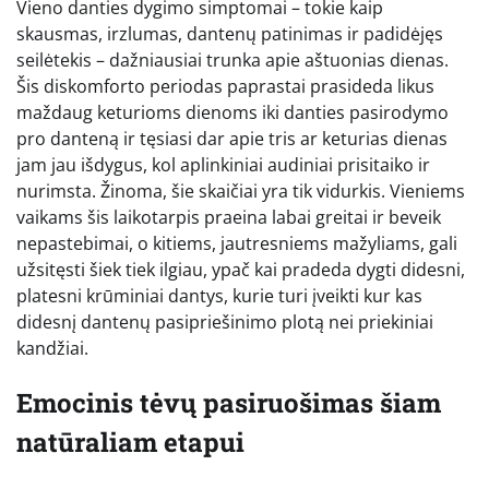
Vieno danties dygimo simptomai – tokie kaip
skausmas, irzlumas, dantenų patinimas ir padidėjęs
seilėtekis – dažniausiai trunka apie aštuonias dienas.
Šis diskomforto periodas paprastai prasideda likus
maždaug keturioms dienoms iki danties pasirodymo
pro danteną ir tęsiasi dar apie tris ar keturias dienas
jam jau išdygus, kol aplinkiniai audiniai prisitaiko ir
nurimsta. Žinoma, šie skaičiai yra tik vidurkis. Vieniems
vaikams šis laikotarpis praeina labai greitai ir beveik
nepastebimai, o kitiems, jautresniems mažyliams, gali
užsitęsti šiek tiek ilgiau, ypač kai pradeda dygti didesni,
platesni krūminiai dantys, kurie turi įveikti kur kas
didesnį dantenų pasipriešinimo plotą nei priekiniai
kandžiai.
Emocinis tėvų pasiruošimas šiam
natūraliam etapui