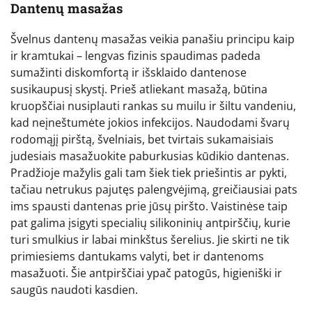
Dantenų masažas
Švelnus dantenų masažas veikia panašiu principu kaip
ir kramtukai – lengvas fizinis spaudimas padeda
sumažinti diskomfortą ir išsklaido dantenose
susikaupusį skystį. Prieš atliekant masažą, būtina
kruopščiai nusiplauti rankas su muilu ir šiltu vandeniu,
kad neįneštumėte jokios infekcijos. Naudodami švarų
rodomąjį pirštą, švelniais, bet tvirtais sukamaisiais
judesiais masažuokite paburkusias kūdikio dantenas.
Pradžioje mažylis gali tam šiek tiek priešintis ar pykti,
tačiau netrukus pajutęs palengvėjimą, greičiausiai pats
ims spausti dantenas prie jūsų piršto. Vaistinėse taip
pat galima įsigyti specialių silikoninių antpirščių, kurie
turi smulkius ir labai minkštus šerelius. Jie skirti ne tik
primiesiems dantukams valyti, bet ir dantenoms
masažuoti. Šie antpirščiai ypač patogūs, higieniški ir
saugūs naudoti kasdien.