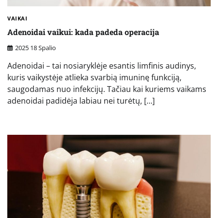
VAIKAI
Adenoidai vaikui: kada padeda operacija
2025 18 Spalio
Adenoidai – tai nosiaryklėje esantis limfinis audinys,
kuris vaikystėje atlieka svarbią imuninę funkciją,
saugodamas nuo infekcijų. Tačiau kai kuriems vaikams
adenoidai padidėja labiau nei turėtų, […]