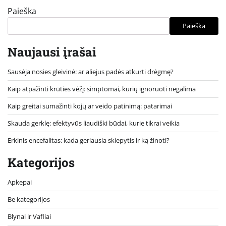
Paieška
Paieška
Naujausi įrašai
Sausėja nosies gleivinė: ar aliejus padės atkurti drėgmę?
Kaip atpažinti krūties vėžį: simptomai, kurių ignoruoti negalima
Kaip greitai sumažinti kojų ar veido patinimą: patarimai
Skauda gerklę: efektyvūs liaudiški būdai, kurie tikrai veikia
Erkinis encefalitas: kada geriausia skiepytis ir ką žinoti?
Kategorijos
Apkepai
Be kategorijos
Blynai ir Vafliai