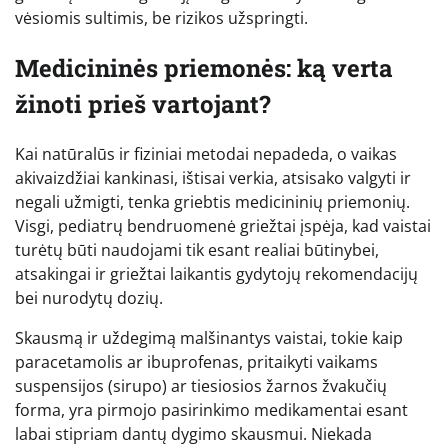
vėsiomis sultimis, be rizikos užspringti.
Medicininės priemonės: ką verta
žinoti prieš vartojant?
Kai natūralūs ir fiziniai metodai nepadeda, o vaikas
akivaizdžiai kankinasi, ištisai verkia, atsisako valgyti ir
negali užmigti, tenka griebtis medicininių priemonių.
Visgi, pediatrų bendruomenė griežtai įspėja, kad vaistai
turėtų būti naudojami tik esant realiai būtinybei,
atsakingai ir griežtai laikantis gydytojų rekomendacijų
bei nurodytų dozių.
Skausmą ir uždegimą malšinantys vaistai, tokie kaip
paracetamolis ar ibuprofenas, pritaikyti vaikams
suspensijos (sirupo) ar tiesiosios žarnos žvakučių
forma, yra pirmojo pasirinkimo medikamentai esant
labai stipriam dantų dygimo skausmui. Niekada