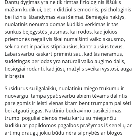
Dantų dygimas yra ne tik rimtas fiziologinis iššūkis
mažam kūdikiui, bet ir didžiulis emocinis, psichologinis
bei fizinis išbandymas visai šeimai. Bemiegės naktys,
nuolatinis nenumaldomas kūdikio verkimas ir tas
sunkus bejėgystės jausmas, kai rodos, kad jokios
priemonės negali visiškai numalšinti vaiko skausmo,
sekina net ir pačius stipriausius, kantriausius tėvus.
Labai svarbu kaskart priminti sau, kad šis neramus,
sudėtingas periodas yra natūrali vaiko augimo dalis,
tiesiogiai rodanti, kad jūsų mažylis sveikai vystosi, auga
ir bręsta.
Susidūrus su ilgalaikiu, nuolatiniu miego trūkumu ir
nuovargiu, tampa ypač svarbu abiem tėvams dalintis
pareigomis ir leisti vienas kitam bent trumpam pailsėti
bei atgauti jėgas. Naktinio būdravimo pasikeitimas,
trumpi poguliai dienos metu kartu su miegančiu
kūdikiu ar papildomos pagalbos prašymas iš senelių ar
artimų draugų jokiu būdu nėra silpnybės ar blogos