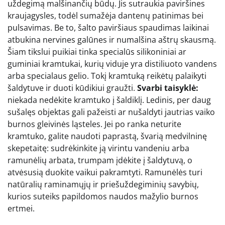
uždegimą malšinančių būdų. Jis sutraukia paviršines
kraujagysles, todėl sumažėja dantenų patinimas bei
pulsavimas. Be to, šalto paviršiaus spaudimas laikinai
atbukina nervines galūnes ir numalšina aštrų skausmą.
Šiam tikslui puikiai tinka specialūs silikoniniai ar
guminiai kramtukai, kurių viduje yra distiliuoto vandens
arba specialaus gelio. Tokį kramtuką reikėtų palaikyti
šaldytuve ir duoti kūdikiui graužti.
Svarbi taisyklė:
niekada nedėkite kramtuko į šaldiklį. Ledinis, per daug
sušalęs objektas gali pažeisti ar nušaldyti jautrias vaiko
burnos gleivinės ląsteles. Jei po ranka neturite
kramtuko, galite naudoti paprastą, švarią medvilninę
skepetaitę: sudrėkinkite ją virintu vandeniu arba
ramunėlių arbata, trumpam įdėkite į šaldytuvą, o
atvėsusią duokite vaikui pakramtyti. Ramunėlės turi
natūralių raminamųjų ir priešuždegiminių savybių,
kurios suteiks papildomos naudos mažylio burnos
ertmei.