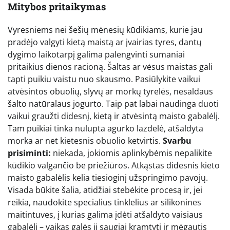
Mitybos pritaikymas
Vyresniems nei šešių mėnesių kūdikiams, kurie jau
pradėjo valgyti kietą maistą ar įvairias tyres, dantų
dygimo laikotarpį galima palengvinti sumaniai
pritaikius dienos racioną. Šaltas ar vėsus maistas gali
tapti puikiu vaistu nuo skausmo. Pasiūlykite vaikui
atvėsintos obuolių, slyvų ar morkų tyrelės, nesaldaus
šalto natūralaus jogurto. Taip pat labai naudinga duoti
vaikui graužti didesnį, kietą ir atvėsintą maisto gabalėlį.
Tam puikiai tinka nulupta agurko lazdelė, atšaldyta
morka ar net kietesnis obuolio ketvirtis.
Svarbu
prisiminti:
niekada, jokiomis aplinkybėmis nepalikite
kūdikio valgančio be priežiūros. Atkąstas didesnis kieto
maisto gabalėlis kelia tiesioginį užspringimo pavojų.
Visada būkite šalia, atidžiai stebėkite procesą ir, jei
reikia, naudokite specialius tinklelius ar silikonines
maitintuves, į kurias galima įdėti atšaldyto vaisiaus
gabalėlį – vaikas galės jį saugiai kramtyti ir mėgautis