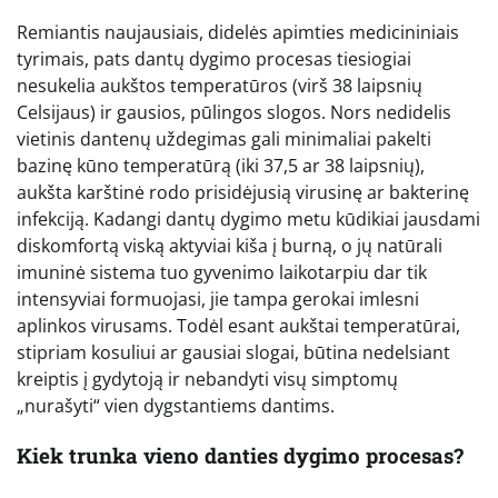
Remiantis naujausiais, didelės apimties medicininiais
tyrimais, pats dantų dygimo procesas tiesiogiai
nesukelia aukštos temperatūros (virš 38 laipsnių
Celsijaus) ir gausios, pūlingos slogos. Nors nedidelis
vietinis dantenų uždegimas gali minimaliai pakelti
bazinę kūno temperatūrą (iki 37,5 ar 38 laipsnių),
aukšta karštinė rodo prisidėjusią virusinę ar bakterinę
infekciją. Kadangi dantų dygimo metu kūdikiai jausdami
diskomfortą viską aktyviai kiša į burną, o jų natūrali
imuninė sistema tuo gyvenimo laikotarpiu dar tik
intensyviai formuojasi, jie tampa gerokai imlesni
aplinkos virusams. Todėl esant aukštai temperatūrai,
stipriam kosuliui ar gausiai slogai, būtina nedelsiant
kreiptis į gydytoją ir nebandyti visų simptomų
„nurašyti“ vien dygstantiems dantims.
Kiek trunka vieno danties dygimo procesas?