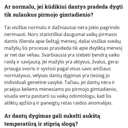
Ar normalu, jei kūdikiui dantys pradeda dygti
tik sulaukus pirmojo gimtadienio?
Tai visiškai normalu ir dažniausiai nėra jokio pagrindo
nerimauti. Nors statistiškai daugumai vaikų pirmasis
dantis išlenda apie šeštąjį mėnesį, daliai visiškai sveikų
mažylių šis procesas prasideda tik apie dvyliktą mėnesį
ar net dar vėliau. Svarbiausia yra stebėti bendrą vaiko
raidą ir savijautą. Jei mažylis yra aktyvus, žvalus, gerai
priauga svorio ir vystosi pagal visus savo amžiaus
normatyvus, vėlyvas dantų dygimas yra tiesiog jo
individuali genetinė savybė. Tačiau, jei dantų nėra ir
praėjus keliems mėnesiams po pirmojo gimtadienio,
visada verta pasitarti su vaikų odontologu, kad šis
atliktų apžiūrą ir paneigtų retas raidos anomalijas.
Ar dantų dygimas gali sukelti aukštą
temperatūrą ir stiprią slogą?