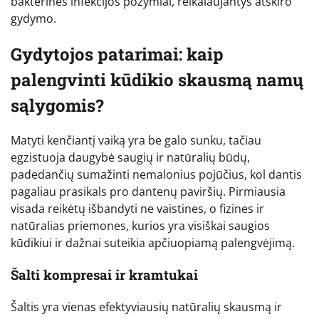
bakterinės infekcijos požymiai, reikalaujantys atskiro
gydymo.
Gydytojos patarimai: kaip
palengvinti kūdikio skausmą namų
sąlygomis?
Matyti kenčiantį vaiką yra be galo sunku, tačiau
egzistuoja daugybė saugių ir natūralių būdų,
padedančių sumažinti nemalonius pojūčius, kol dantis
pagaliau prasikals pro dantenų paviršių. Pirmiausia
visada reikėtų išbandyti ne vaistines, o fizines ir
natūralias priemones, kurios yra visiškai saugios
kūdikiui ir dažnai suteikia apčiuopiamą palengvėjimą.
Šalti kompresai ir kramtukai
Šaltis yra vienas efektyviausių natūralių skausmą ir