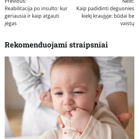
Previous:
Next:
tarp
Reabilitacija po insulto: kur
Kaip padidinti deguonies
įrašų
geriausia ir kaip atgauti
kiekį kraujyje: būdai be
jėgas
vaistų
Rekomenduojami straipsniai