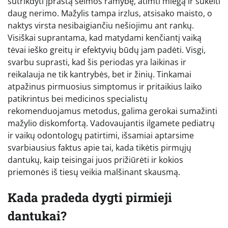
sutrikdyti įprastą šeimos ramybę, atimti miegą ir sukelti
daug nerimo. Mažylis tampa irzlus, atsisako maisto, o
naktys virsta nesibaigiančiu nešiojimu ant rankų.
Visiškai suprantama, kad matydami kenčiantį vaiką
tėvai ieško greitų ir efektyvių būdų jam padėti. Visgi,
svarbu suprasti, kad šis periodas yra laikinas ir
reikalauja ne tik kantrybės, bet ir žinių. Tinkamai
atpažinus pirmuosius simptomus ir pritaikius laiko
patikrintus bei medicinos specialistų
rekomenduojamus metodus, galima gerokai sumažinti
mažylio diskomfortą. Vadovaujantis ilgamete pediatrų
ir vaikų odontologų patirtimi, išsamiai aptarsime
svarbiausius faktus apie tai, kada tikėtis pirmųjų
dantukų, kaip teisingai juos prižiūrėti ir kokios
priemonės iš tiesų veikia malšinant skausmą.
Kada pradeda dygti pirmieji
dantukai?