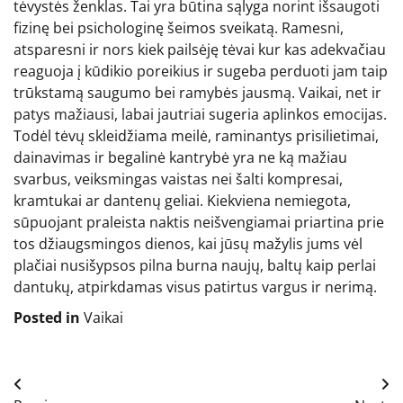
tėvystės ženklas. Tai yra būtina sąlyga norint išsaugoti
fizinę bei psichologinę šeimos sveikatą. Ramesni,
atsparesni ir nors kiek pailsėję tėvai kur kas adekvačiau
reaguoja į kūdikio poreikius ir sugeba perduoti jam taip
trūkstamą saugumo bei ramybės jausmą. Vaikai, net ir
patys mažiausi, labai jautriai sugeria aplinkos emocijas.
Todėl tėvų skleidžiama meilė, raminantys prisilietimai,
dainavimas ir begalinė kantrybė yra ne ką mažiau
svarbus, veiksmingas vaistas nei šalti kompresai,
kramtukai ar dantenų geliai. Kiekviena nemiegota,
sūpuojant praleista naktis neišvengiamai priartina prie
tos džiaugsmingos dienos, kai jūsų mažylis jums vėl
plačiai nusišypsos pilna burna naujų, baltų kaip perlai
dantukų, atpirkdamas visus patirtus vargus ir nerimą.
Posted in
Vaikai
Navigacija