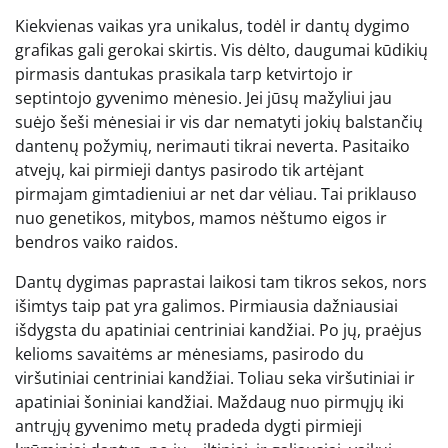
Kiekvienas vaikas yra unikalus, todėl ir dantų dygimo
grafikas gali gerokai skirtis. Vis dėlto, daugumai kūdikių
pirmasis dantukas prasikala tarp ketvirtojo ir
septintojo gyvenimo mėnesio. Jei jūsų mažyliui jau
suėjo šeši mėnesiai ir vis dar nematyti jokių balstančių
dantenų požymių, nerimauti tikrai neverta. Pasitaiko
atvejų, kai pirmieji dantys pasirodo tik artėjant
pirmajam gimtadieniui ar net dar vėliau. Tai priklauso
nuo genetikos, mitybos, mamos nėštumo eigos ir
bendros vaiko raidos.
Dantų dygimas paprastai laikosi tam tikros sekos, nors
išimtys taip pat yra galimos. Pirmiausia dažniausiai
išdygsta du apatiniai centriniai kandžiai. Po jų, praėjus
kelioms savaitėms ar mėnesiams, pasirodo du
viršutiniai centriniai kandžiai. Toliau seka viršutiniai ir
apatiniai šoniniai kandžiai. Maždaug nuo pirmųjų iki
antrųjų gyvenimo metų pradeda dygti pirmieji