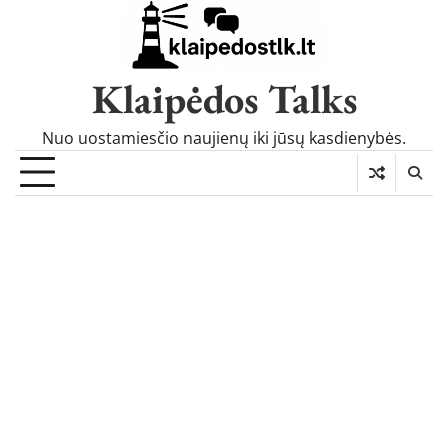
Skip
to
content
Klaipėdos Talks
Nuo uostamiesčio naujienų iki jūsų kasdienybės.