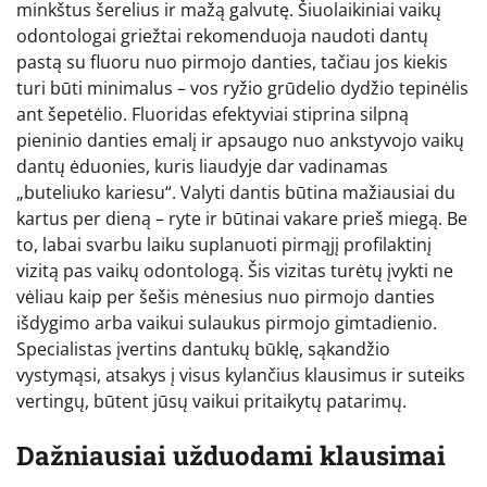
minkštus šerelius ir mažą galvutę. Šiuolaikiniai vaikų
odontologai griežtai rekomenduoja naudoti dantų
pastą su fluoru nuo pirmojo danties, tačiau jos kiekis
turi būti minimalus – vos ryžio grūdelio dydžio tepinėlis
ant šepetėlio. Fluoridas efektyviai stiprina silpną
pieninio danties emalį ir apsaugo nuo ankstyvojo vaikų
dantų ėduonies, kuris liaudyje dar vadinamas
„buteliuko kariesu“. Valyti dantis būtina mažiausiai du
kartus per dieną – ryte ir būtinai vakare prieš miegą. Be
to, labai svarbu laiku suplanuoti pirmąjį profilaktinį
vizitą pas vaikų odontologą. Šis vizitas turėtų įvykti ne
vėliau kaip per šešis mėnesius nuo pirmojo danties
išdygimo arba vaikui sulaukus pirmojo gimtadienio.
Specialistas įvertins dantukų būklę, sąkandžio
vystymąsi, atsakys į visus kylančius klausimus ir suteiks
vertingų, būtent jūsų vaikui pritaikytų patarimų.
Dažniausiai užduodami klausimai