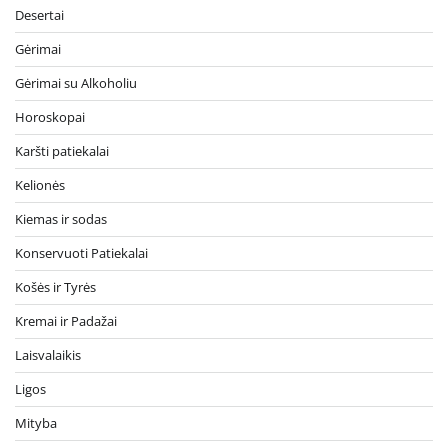
Desertai
Gėrimai
Gėrimai su Alkoholiu
Horoskopai
Karšti patiekalai
Kelionės
Kiemas ir sodas
Konservuoti Patiekalai
Košės ir Tyrės
Kremai ir Padažai
Laisvalaikis
Ligos
Mityba