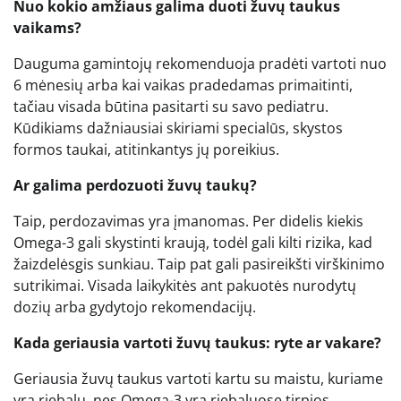
Nuo kokio amžiaus galima duoti žuvų taukus
vaikams?
Dauguma gamintojų rekomenduoja pradėti vartoti nuo
6 mėnesių arba kai vaikas pradedamas primaitinti,
tačiau visada būtina pasitarti su savo pediatru.
Kūdikiams dažniausiai skiriami specialūs, skystos
formos taukai, atitinkantys jų poreikius.
Ar galima perdozuoti žuvų taukų?
Taip, perdozavimas yra įmanomas. Per didelis kiekis
Omega-3 gali skystinti kraują, todėl gali kilti rizika, kad
žaizdelėsgis sunkiau. Taip pat gali pasireikšti virškinimo
sutrikimai. Visada laikykitės ant pakuotės nurodytų
dozių arba gydytojo rekomendacijų.
Kada geriausia vartoti žuvų taukus: ryte ar vakare?
Geriausia žuvų taukus vartoti kartu su maistu, kuriame
yra riebalų, nes Omega-3 yra riebaluose tirpios