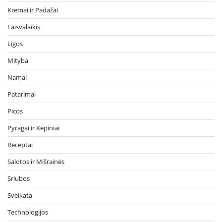
Kremai ir Padažai
Laisvalaikis
Ligos
Mityba
Namai
Patarimai
Picos
Pyragai ir Kepiniai
Receptai
Salotos ir Mišrainės
Sriubos
Sveikata
Technologijos