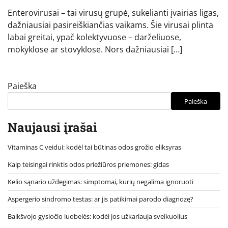
Enterovirusai – tai virusų grupė, sukelianti įvairias ligas,
dažniausiai pasireiškiančias vaikams. Šie virusai plinta
labai greitai, ypač kolektyvuose – darželiuose,
mokyklose ar stovyklose. Nors dažniausiai […]
Paieška
Paieška
Naujausi įrašai
Vitaminas C veidui: kodėl tai būtinas odos grožio eliksyras
Kaip teisingai rinktis odos priežiūros priemones: gidas
Kelio sąnario uždegimas: simptomai, kurių negalima ignoruoti
Aspergerio sindromo testas: ar jis patikimai parodo diagnozę?
Balkšvojo gysločio luobelės: kodėl jos užkariauja sveikuolius