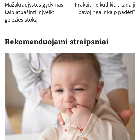
tarp
Mažakraujystės gydymas:
Prakaitinė kūdikiui: kada ji
įrašų
kaip atpažinti ir įveikti
pavojinga ir kaip padėti?
geležies stoką
Rekomenduojami straipsniai