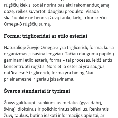
rūgščių kiekis, todėl norint pasiekti rekomenduojamą
dozę, reikės suvartoti daugiau produkto. Visada
skaičiuokite ne bendrą žuvų taukų kiekį, o konkrečių
Omega-3 rūgščių sumą.
Forma: trigliceridai ar etilo esteriai
Natūralioje žuvyje Omega-3 yra trigliceridų forma, kurią
organizmas įsisavina lengviau. Tačiau dauguma papildų
gaminami etilo esterių forma – tai procesas, leidžiantis
koncentruoti rūgštis. Nors etilo esteriai yra saugūs,
natūralesnė trigliceridų forma yra biologiškai
prieinamesnė ir geriau įsisavinama.
Švaros standartai ir tyrimai
Žuvys gali kaupti sunkiuosius metalus (gyvsidabrį,
šviną), dioksinus ir polichlorintus bifenilus. Renkantis
žuvų taukus, būtina ieškoti informacijos apie tai, ar