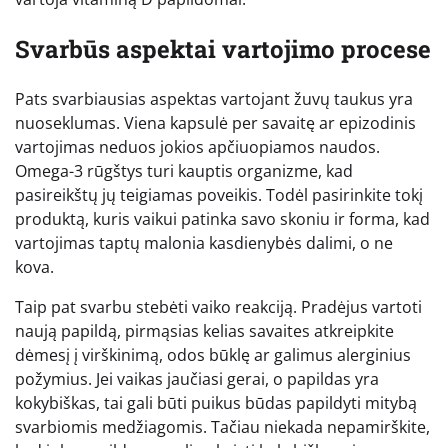
Svarbūs aspektai vartojimo procese
Pats svarbiausias aspektas vartojant žuvų taukus yra
nuoseklumas. Viena kapsulė per savaitę ar epizodinis
vartojimas neduos jokios apčiuopiamos naudos.
Omega-3 rūgštys turi kauptis organizme, kad
pasireikštų jų teigiamas poveikis. Todėl pasirinkite tokį
produktą, kuris vaikui patinka savo skoniu ir forma, kad
vartojimas taptų malonia kasdienybės dalimi, o ne
kova.
Taip pat svarbu stebėti vaiko reakciją. Pradėjus vartoti
naują papildą, pirmąsias kelias savaites atkreipkite
dėmesį į virškinimą, odos būklę ar galimus alerginius
požymius. Jei vaikas jaučiasi gerai, o papildas yra
kokybiškas, tai gali būti puikus būdas papildyti mitybą
svarbiomis medžiagomis. Tačiau niekada nepamirškite,