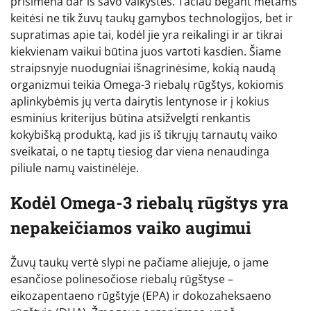
prisimena dar iš savo vaikystės. Tačiau bėgant metams
keitėsi ne tik žuvų taukų gamybos technologijos, bet ir
supratimas apie tai, kodėl jie yra reikalingi ir ar tikrai
kiekvienam vaikui būtina juos vartoti kasdien. Šiame
straipsnyje nuodugniai išnagrinėsime, kokią naudą
organizmui teikia Omega-3 riebalų rūgštys, kokiomis
aplinkybėmis jų verta dairytis lentynose ir į kokius
esminius kriterijus būtina atsižvelgti renkantis
kokybišką produktą, kad jis iš tikrųjų tarnautų vaiko
sveikatai, o ne taptų tiesiog dar viena nenaudinga
piliule namų vaistinėlėje.
Kodėl Omega-3 riebalų rūgštys yra
nepakeičiamos vaiko augimui
Žuvų taukų vertė slypi ne pačiame aliejuje, o jame
esančiose polinesočiose riebalų rūgštyse –
eikozapentaeno rūgštyje (EPA) ir dokozaheksaeno