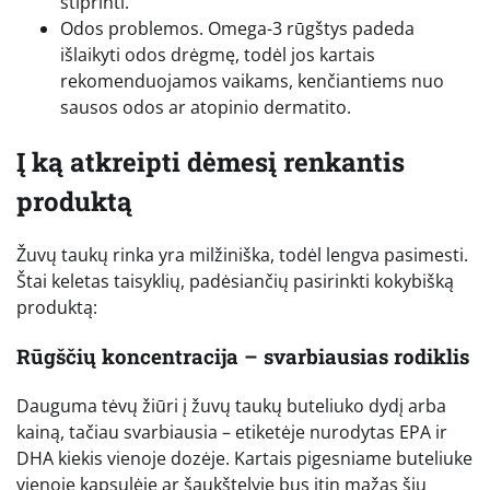
stiprinti.
Odos problemos. Omega-3 rūgštys padeda
išlaikyti odos drėgmę, todėl jos kartais
rekomenduojamos vaikams, kenčiantiems nuo
sausos odos ar atopinio dermatito.
Į ką atkreipti dėmesį renkantis
produktą
Žuvų taukų rinka yra milžiniška, todėl lengva pasimesti.
Štai keletas taisyklių, padėsiančių pasirinkti kokybišką
produktą:
Rūgščių koncentracija – svarbiausias rodiklis
Dauguma tėvų žiūri į žuvų taukų buteliuko dydį arba
kainą, tačiau svarbiausia – etiketėje nurodytas EPA ir
DHA kiekis vienoje dozėje. Kartais pigesniame buteliuke
vienoje kapsulėje ar šaukštelyje bus itin mažas šių