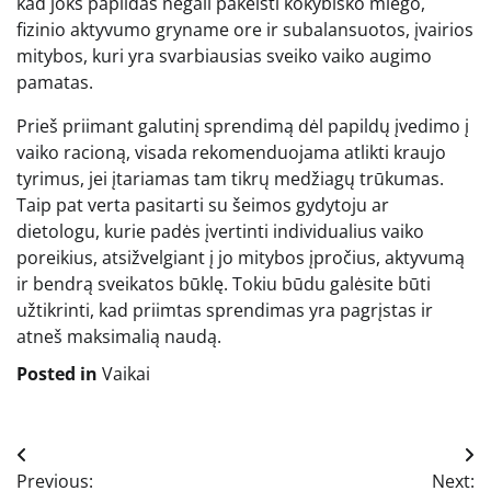
kad joks papildas negali pakeisti kokybiško miego,
fizinio aktyvumo gryname ore ir subalansuotos, įvairios
mitybos, kuri yra svarbiausias sveiko vaiko augimo
pamatas.
Prieš priimant galutinį sprendimą dėl papildų įvedimo į
vaiko racioną, visada rekomenduojama atlikti kraujo
tyrimus, jei įtariamas tam tikrų medžiagų trūkumas.
Taip pat verta pasitarti su šeimos gydytoju ar
dietologu, kurie padės įvertinti individualius vaiko
poreikius, atsižvelgiant į jo mitybos įpročius, aktyvumą
ir bendrą sveikatos būklę. Tokiu būdu galėsite būti
užtikrinti, kad priimtas sprendimas yra pagrįstas ir
atneš maksimalią naudą.
Posted in
Vaikai
Navigacija
Previous:
Next: