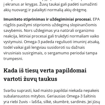
į ekranus ar knygas. Žuvų taukai gali padėti sumažinti
akių nuovargį ir palaikyti normalią akių drėgmę.
Imuniteto stiprinimas ir uždegiminiai procesai.
EPA
rūgštis pasižymi stipriomis uždegimą slopinančiomis
savybėmis. Nors uždegimas yra natūrali organizmo
reakcija, lėtiniai procesai gali trukdyti normaliam vaiko
vystymuisi. Omega-3 padeda reguliuoti imuninį atsaką,
todėl vaikai gali lengviau susidoroti su dažnais
virusiniais susirgimais, o sergamumo periodai tampa
trumpesni.
Kada iš tiesų verta papildomai
vartoti žuvų taukus
Svarbu suprasti, kad maisto papildai niekada nepakeis
subalansuotos mitybos. Geriausias Omega-3 šaltinis
yra riebi žuvis – lašiša, silkė, skumbrė, sardinės. Jei jūsų