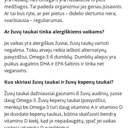
medžiagos. Tai padeda organizmui jas geriau įsisavinti.
Ar tai bus ryte, ar per pietus – didelio skirtumo nėra,
svarbiausia – reguliarumas.
Ar žuvų taukai tinka alergiškiems vaikams?
Jei vaikas yra alergiškas žuviai, žuvų taukų vartoti
negalima. Tokiu atveju reikia ieškoti alternatyvų,
pavyzdžiui, Omega-3 iš dumblių. Dumblių aliejus yra
puikus augalinis DHA ir EPA šaltinis ir tinka net
veganams.
Kuo skiriasi žuvų taukai ir žuvų kepenų taukai?
Žuvų taukai dažniausiai gaunami iš žuvų audinių, juose
daug Omega-3. Žuvų kepenų taukai (pavyzdžiui,
menkių) be Omega-3 turi daug vitamino A ir vitamino D.
Jei duodate kepenų taukus, būtina skaičiuoti bendrą
vitamino D kiekį, kad jo nepadaugėtų, ypač jei vaikas
vartoja vitaminą D papildomai.