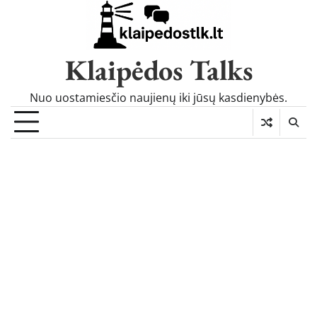
Skip
to
content
Klaipėdos Talks
Nuo uostamiesčio naujienų iki jūsų kasdienybės.