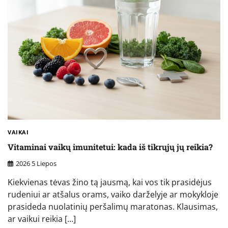
VAIKAI
Vitaminai vaikų imunitetui: kada iš tikrųjų jų reikia?
2026 5 Liepos
Kiekvienas tėvas žino tą jausmą, kai vos tik prasidėjus
rudeniui ar atšalus orams, vaiko darželyje ar mokykloje
prasideda nuolatinių peršalimų maratonas. Klausimas,
ar vaikui reikia […]