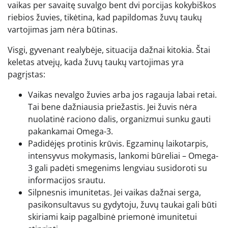
vaikas per savaitę suvalgo bent dvi porcijas kokybiškos
riebios žuvies, tikėtina, kad papildomas žuvų taukų
vartojimas jam nėra būtinas.
Visgi, gyvenant realybėje, situacija dažnai kitokia. Štai
keletas atvejų, kada žuvų taukų vartojimas yra
pagrįstas:
Vaikas nevalgo žuvies arba jos ragauja labai retai.
Tai bene dažniausia priežastis. Jei žuvis nėra
nuolatinė raciono dalis, organizmui sunku gauti
pakankamai Omega-3.
Padidėjęs protinis krūvis. Egzaminų laikotarpis,
intensyvus mokymasis, lankomi būreliai – Omega-
3 gali padėti smegenims lengviau susidoroti su
informacijos srautu.
Silpnesnis imunitetas. Jei vaikas dažnai serga,
pasikonsultavus su gydytoju, žuvų taukai gali būti
skiriami kaip pagalbinė priemonė imunitetui