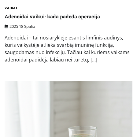
VAIKAI
Adenoidai vaikui: kada padeda operacija
2025 18 Spalio
Adenoidai – tai nosiaryklėje esantis limfinis audinys,
kuris vaikystėje atlieka svarbią imuninę funkciją,
saugodamas nuo infekcijų. Tačiau kai kuriems vaikams
adenoidai padidėja labiau nei turėtų, […]