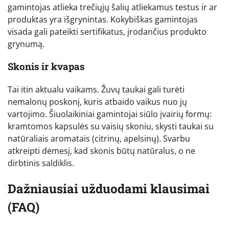
gamintojas atlieka trečiųjų šalių atliekamus testus ir ar
produktas yra išgrynintas. Kokybiškas gamintojas
visada gali pateikti sertifikatus, įrodančius produkto
grynumą.
Skonis ir kvapas
Tai itin aktualu vaikams. Žuvų taukai gali turėti
nemalonų poskonį, kuris atbaido vaikus nuo jų
vartojimo. Šiuolaikiniai gamintojai siūlo įvairių formų:
kramtomos kapsulės su vaisių skoniu, skysti taukai su
natūraliais aromatais (citrinų, apelsinų). Svarbu
atkreipti dėmesį, kad skonis būtų natūralus, o ne
dirbtinis saldiklis.
Dažniausiai užduodami klausimai
(FAQ)