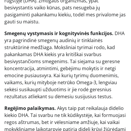
rūgštyje (DHA). Žmogaus organizmas, ypač
besivystantis vaiko kūnas, pats nesugeba jų
pasigaminti pakankamu kiekiu, todėl mes privalome jas
gauti su maistu.
Smegenų vystymasis ir kognityvinės funkcijos.
DHA
yra pagrindinė smegenų audinių ir tinklainės
struktūrinė medžiaga. Moksliniai tyrimai rodo, kad
pakankamas DHA kiekis yra kritiškai svarbus
besivystančioms smegenims. Tai siejama su geresne
koncentracija, atmintimi, gebėjimu mokytis ir netgi
emocine pusiausvyra. Kai kurių tyrimų duomenimis,
vaikams, kurių mityboje netrūko Omega-3, lengviau
sekėsi susikaupti užduotims ir jie rodė geresnius
rezultatus atliekant su dėmesiu susijusius testus.
Regėjimo palaikymas.
Akys taip pat reikalauja didelio
kiekio DHA. Tai svarbu ne tik kūdikystėje, kai formuojasi
regos aštrumas, bet ir vėlesniame amžiuje, kai vaikai
mokykliniame laikotarpyje patiria didelį krūvį žiūrėdami