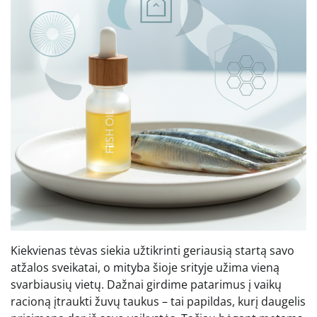
Kiekvienas tėvas siekia užtikrinti geriausią startą savo
atžalos sveikatai, o mityba šioje srityje užima vieną
svarbiausių vietų. Dažnai girdime patarimus į vaikų
racioną įtraukti žuvų taukus – tai papildas, kurį daugelis