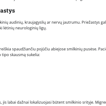
žastys
kinių audinių, kraujagyslių ar nervų jautrumu. Priežastys gal
 lėtinių neurologinių ligų.
reiškia spaudžiančiu pojūčiu abiejose smilkinių pusėse. Paci
io tipo skausmą sukelia:
is labai dažnai lokalizuojasi būtent smilkinio srityje. Migr