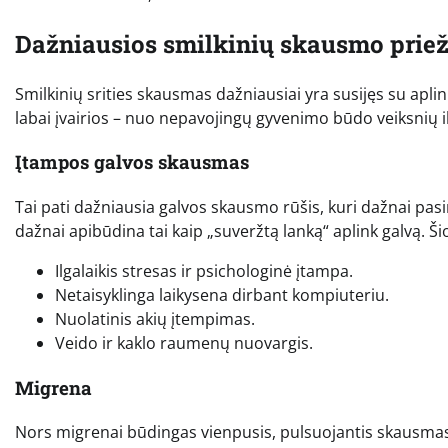
Dažniausios smilkinių skausmo prie
Smilkinių srities skausmas dažniausiai yra susijęs su aplin
labai įvairios – nuo nepavojingų gyvenimo būdo veiksnių iki
Įtampos galvos skausmas
Tai pati dažniausia galvos skausmo rūšis, kuri dažnai pasi
dažnai apibūdina tai kaip „suveržtą lanką“ aplink galvą. Š
Ilgalaikis stresas ir psichologinė įtampa.
Netaisyklinga laikysena dirbant kompiuteriu.
Nuolatinis akių įtempimas.
Veido ir kaklo raumenų nuovargis.
Migrena
Nors migrenai būdingas vienpusis, pulsuojantis skausmas, j