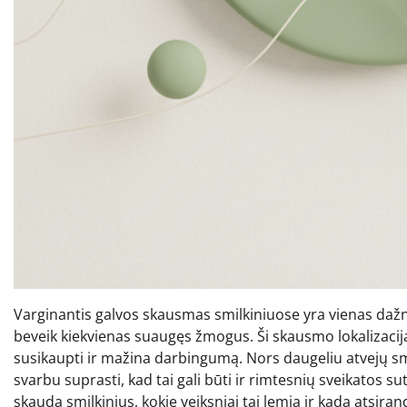
Varginantis galvos skausmas smilkiniuose yra vienas dažn
beveik kiekvienas suaugęs žmogus. Ši skausmo lokalizacija ga
susikaupti ir mažina darbingumą. Nors daugeliu atvejų s
svarbu suprasti, kad tai gali būti ir rimtesnių sveikatos 
skauda smilkinius, kokie veiksniai tai lemia ir kada atsir