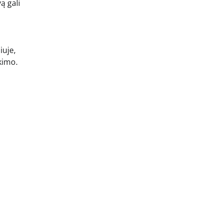
ą gali
iuje,
kimo.