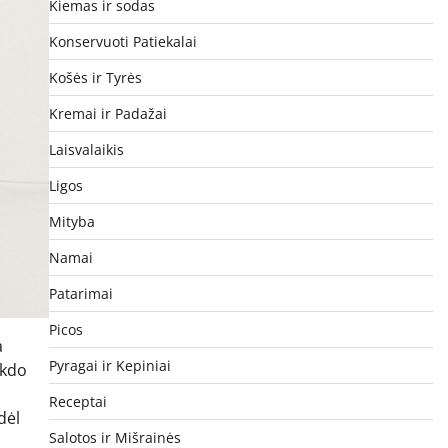
Kiemas ir sodas
Konservuoti Patiekalai
Košės ir Tyrės
Kremai ir Padažai
Laisvalaikis
Ligos
Mityba
Namai
Patarimai
Picos
a
Pyragai ir Kepiniai
ukdo
Receptai
dėl
Salotos ir Mišrainės