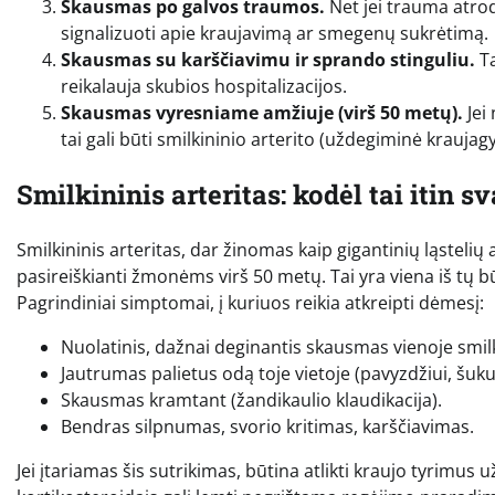
Skausmas po galvos traumos.
Net jei trauma atrod
signalizuoti apie kraujavimą ar smegenų sukrėtimą.
Skausmas su karščiavimu ir sprando stinguliu.
Ta
reikalauja skubios hospitalizacijos.
Skausmas vyresniame amžiuje (virš 50 metų).
Jei
tai gali būti smilkininio arterito (uždegiminė kraujag
Smilkininis arteritas: kodėl tai itin s
Smilkininis arteritas, dar žinomas kaip gigantinių ląstelių 
pasireiškianti žmonėms virš 50 metų. Tai yra viena iš tų b
Pagrindiniai simptomai, į kuriuos reikia atkreipti dėmesį:
Nuolatinis, dažnai deginantis skausmas vienoje smil
Jautrumas palietus odą toje vietoje (pavyzdžiui, šuku
Skausmas kramtant (žandikaulio klaudikacija).
Bendras silpnumas, svorio kritimas, karščiavimas.
Jei įtariamas šis sutrikimas, būtina atlikti kraujo tyrimu