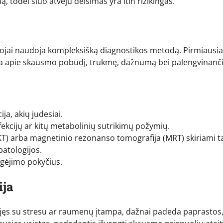
 todėl šiuo atveju delsimas yra itin rizikingas.
ytojai naudoja kompleksišką diagnostikos metodą. Pirmiausia
ia apie skausmo pobūdį, trukmę, dažnumą bei palengvinanči
ja, akių judesiai.
ekcijų ar kitų metabolinių sutrikimų požymių.
T) arba magnetinio rezonanso tomografija (MRT) skiriami t
patologijos.
egėjimo pokyčius.
ija
sijęs su stresu ar raumenų įtampa, dažnai padeda paprastos,