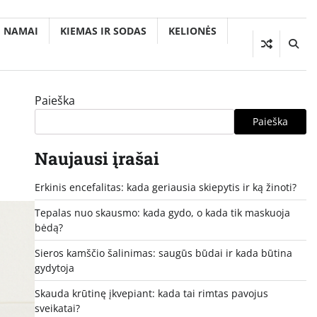
NAMAI
KIEMAS IR SODAS
KELIONĖS
Paieška
Paieška
Naujausi įrašai
Erkinis encefalitas: kada geriausia skiepytis ir ką žinoti?
Tepalas nuo skausmo: kada gydo, o kada tik maskuoja
bėdą?
Sieros kamščio šalinimas: saugūs būdai ir kada būtina
gydytoja
Skauda krūtinę įkvepiant: kada tai rimtas pavojus
sveikatai?