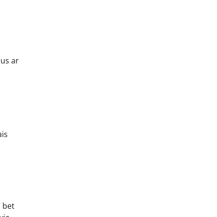
us ar
ais
 bet