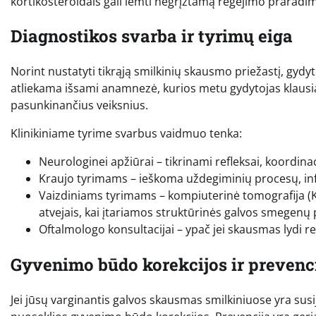
kortikosteroidais gali lemti negrįžtamą regėjimo praradimą,
Diagnostikos svarba ir tyrimų eiga
Norint nustatyti tikrąją smilkinių skausmo priežastį, gyd
atliekama išsami anamnezė, kurios metu gydytojas klaus
pasunkinančius veiksnius.
Klinikiniame tyrime svarbus vaidmuo tenka:
Neurologinei apžiūrai – tikrinami refleksai, koordinaci
Kraujo tyrimams – ieškoma uždegiminių procesų, inf
Vaizdiniams tyrimams – kompiuterinė tomografija (K
atvejais, kai įtariamos struktūrinės galvos smegenų 
Oftalmologo konsultacijai – ypač jei skausmas lydi r
Gyvenimo būdo korekcijos ir prevenc
Jei jūsų varginantis galvos skausmas smilkiniuose yra su