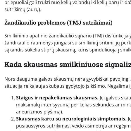
priepuoliai gali trukti nuo kelių valandų iki kelių parų ir
sutrikimų (aurų).
Žandikaulio problemos (TMJ sutrikimai)
Smilkininio apatinio žandikaulio sąnario (TMJ) disfunkci
žandikaulio raumenys jungiasi su smilkinių sritimi, jų per
sąkandis sukelia stiprų skausmą, kuris spinduliuoja į smilk
Kada skausmas smilkiniuose signaliz
Nors dauguma galvos skausmų nėra gyvybiškai pavojingi, 
situacija reikalauja skubaus gydytojo įsikišimo. Negalima 
Staigus ir nepakeliamas skausmas.
Jei galvos skau
maksimalų intensyvumą per kelias sekundes ar minutes
aneurizmos plyšimą).
Skausmas kartu su neurologiniais simptomais.
Je
pusiausvyros sutrikimas, veido asimetrija ar regėjim