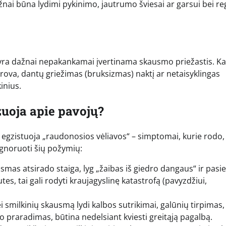
 dažnai būna lydimi pykinimo, jautrumo šviesai ar garsui bei r
ja yra dažnai nepakankamai įvertinama skausmo priežastis. K
krova, dantų griežimas (bruksizmas) naktį ar netaisyklingas
inius.
uoja apie pavojų?
egzistuoja „raudonosios vėliavos“ – simptomai, kurie rodo,
ignoruoti šių požymių:
smas atsirado staiga, lyg „žaibas iš giedro dangaus“ ir pasi
, tai gali rodyti kraujagyslinę katastrofą (pavyzdžiui,
i smilkinių skausmą lydi kalbos sutrikimai, galūnių tirpimas,
o praradimas, būtina nedelsiant kviesti greitąją pagalbą.