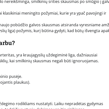
o nereikšminga, smilkinių srities skausmas po smūgio į galv
i klasikiniai meningito požymiai, kurie yra ypač pavojingi ir
 naujo pobūdžio galvos skausmas atsiranda vyresniame amž
yslių liga) požymis, kurį būtina gydyti, kad būtų išvengta apa
varbu?
arteritas, yra kraujagyslių uždegiminė liga, dažniausiai
ūklių, kai smilkinių skausmas negali būti ignoruojamas.
kinio pusėje.
ojantis plaukus).
s uždegimo rodikliams nustatyti. Laiku nepradėtas gydymas