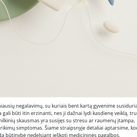
iausių negalavimų, su kuriais bent kartą gyvenime susiduri
li būti itin erzinanti, nes ji dažnai lydi kasdienę veiklą, tr
milkinių skausmas yra susijęs su stresu ar raumenų įtampa,
sutrikimų simptomas. Šiame straipsnyje detaliai aptarsime, ko
anda būtinybė nedelsiant ieškoti medicininės pagalbos.