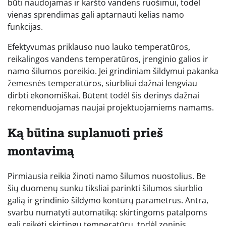
būti naudojamas ir karšto vandens ruošimui, todėl
vienas sprendimas gali aptarnauti kelias namo
funkcijas.
Efektyvumas priklauso nuo lauko temperatūros,
reikalingos vandens temperatūros, įrenginio galios ir
namo šilumos poreikio. Jei grindiniam šildymui pakanka
žemesnės temperatūros, siurbliui dažnai lengviau
dirbti ekonomiškai. Būtent todėl šis derinys dažnai
rekomenduojamas naujai projektuojamiems namams.
Ką būtina suplanuoti prieš
montavimą
Pirmiausia reikia žinoti namo šilumos nuostolius. Be
šių duomenų sunku tiksliai parinkti šilumos siurblio
galią ir grindinio šildymo kontūrų parametrus. Antra,
svarbu numatyti automatiką: skirtingoms patalpoms
gali reikėti skirtingų temperatūrų, todėl zoninis