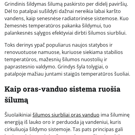
Grindinis šildymas šilumą paskirsto per didelį paviršių.
Dėl to patalpai sušildyti dažnai nereikia labai karšto
vandens, kaip senesnėse radiatorinėse sistemose. Kuo
žemesnės temperatūros pakanka šildymui, tuo
palankesnės sąlygos efektyviai dirbti šilumos siurbliui.
Toks derinys ypač populiarus naujos statybos ir
renovuotuose namuose, kuriuose siekiama stabilios
temperatūros, mažesnių šilumos nuostolių ir
paprastesnio valdymo. Grindys šyla tolygiai, o
patalpoje mažiau juntami staigūs temperatūros šuoliai.
Kaip oras-vanduo sistema ruošia
šilumą
Šiuolaikiniai
šilumos siurbliai oras vanduo
ima šiluminę
energiją iš lauko oro ir perduoda ją vandeniui, kuris
cirkuliuoja šildymo sistemoje. Tas pats principas gali