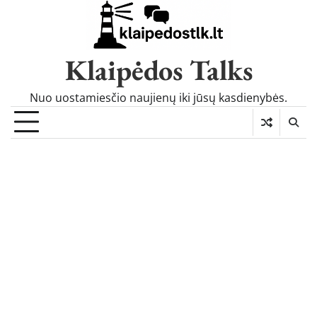
Skip
to
content
Klaipėdos Talks
Nuo uostamiesčio naujienų iki jūsų kasdienybės.