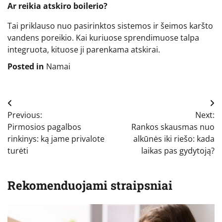
Ar reikia atskiro boilerio?
Tai priklauso nuo pasirinktos sistemos ir šeimos karšto
vandens poreikio. Kai kuriuose sprendimuose talpa
integruota, kituose ji parenkama atskirai.
Posted in
Namai
Navigacija
Previous:
Next:
tarp
Pirmosios pagalbos
Rankos skausmas nuo
įrašų
rinkinys: ką jame privalote
alkūnės iki riešo: kada
turėti
laikas pas gydytoją?
Rekomenduojami straipsniai