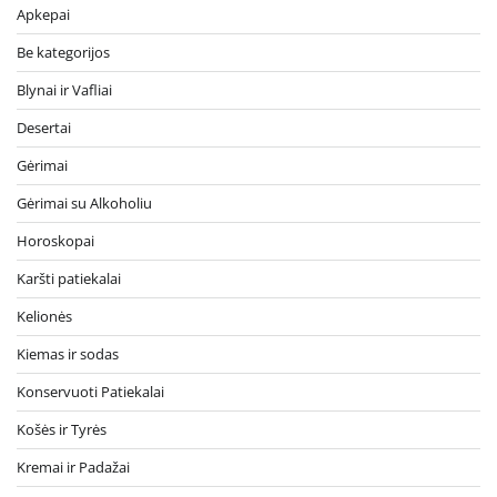
Apkepai
Be kategorijos
Blynai ir Vafliai
Desertai
Gėrimai
Gėrimai su Alkoholiu
Horoskopai
Karšti patiekalai
Kelionės
Kiemas ir sodas
Konservuoti Patiekalai
Košės ir Tyrės
Kremai ir Padažai