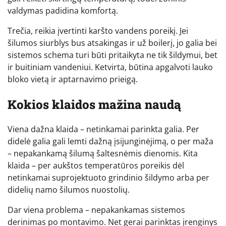
valdymas padidina komfortą.
Trečia, reikia įvertinti karšto vandens poreikį. Jei
šilumos siurblys bus atsakingas ir už boilerį, jo galia bei
sistemos schema turi būti pritaikyta ne tik šildymui, bet
ir buitiniam vandeniui. Ketvirta, būtina apgalvoti lauko
bloko vietą ir aptarnavimo prieigą.
Kokios klaidos mažina naudą
Viena dažna klaida – netinkamai parinkta galia. Per
didelė galia gali lemti dažną įsijunginėjimą, o per maža
– nepakankamą šilumą šaltesnėmis dienomis. Kita
klaida – per aukštos temperatūros poreikis dėl
netinkamai suprojektuoto grindinio šildymo arba per
didelių namo šilumos nuostolių.
Dar viena problema – nepakankamas sistemos
derinimas po montavimo. Net gerai parinktas įrenginys