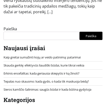
viena ryškiausių šiuolaikinio interjero tendencijų. Jos ne
tik pakeičia tradicinių apdailos medžiagų, tokių kaip
dažai ar tapetai, poreikį, […]
Paieška
Paieška
Naujausi įrašai
Kaip greitai sumažinti kojų ar veido patinimą: patarimai
Skauda gerklę: efektyvūs liaudiški būdai, kurie tikrai veikia
Erkinis encefalitas: kada geriausia skiepytis ir ką žinoti?
Tepalas nuo skausmo: kada gydo, o kada tik maskuoja bėdą?
Sieros kamščio šalinimas: saugūs būdai ir kada būtina gydytoja
Kategorijos