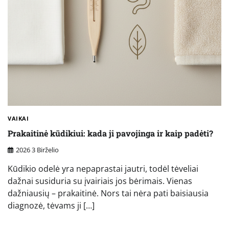
VAIKAI
Prakaitinė kūdikiui: kada ji pavojinga ir kaip padėti?
2026 3 Birželio
Kūdikio odelė yra nepaprastai jautri, todėl tėveliai
dažnai susiduria su įvairiais jos bėrimais. Vienas
dažniausių – prakaitinė. Nors tai nėra pati baisiausia
diagnozė, tėvams ji […]