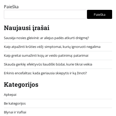
Paieška
Paieška
Naujausi įrašai
Sausėja nosies gleivinė: ar aliejus padės atkurti drėgmę?
Kaip atpažinti krūties vėžį: simptomai, kurių ignoruoti negalima
Kaip greitai sumažinti kojų ar veido patinimą: patarimai
Skauda gerklę: efektyvūs liaudiški būdai, kurie tikrai veikia
Erkinis encefalitas: kada geriausia skiepytis ir ką žinoti?
Kategorijos
Apkepai
Be kategorijos
Blynai ir Vafliai