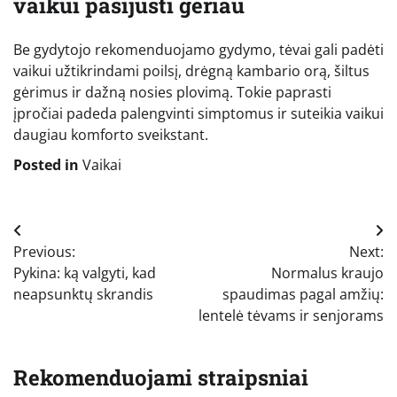
vaikui pasijusti geriau
Be gydytojo rekomenduojamo gydymo, tėvai gali padėti
vaikui užtikrindami poilsį, drėgną kambario orą, šiltus
gėrimus ir dažną nosies plovimą. Tokie paprasti
įpročiai padeda palengvinti simptomus ir suteikia vaikui
daugiau komforto sveikstant.
Posted in
Vaikai
Navigacija
Previous:
Next:
tarp
Pykina: ką valgyti, kad
Normalus kraujo
įrašų
neapsunktų skrandis
spaudimas pagal amžių:
lentelė tėvams ir senjorams
Rekomenduojami straipsniai