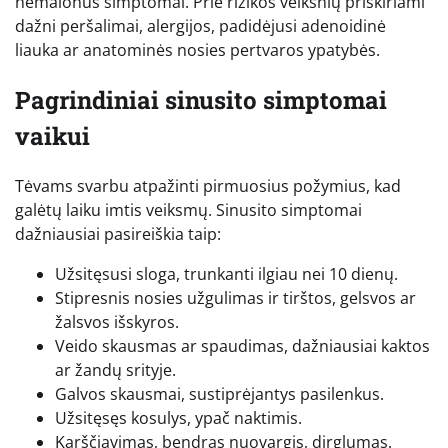
nemalonūs simptomai. Prie rizikos veiksnių priskiriami
dažni peršalimai, alergijos, padidėjusi adenoidinė
liauka ar anatominės nosies pertvaros ypatybės.
Pagrindiniai sinusito simptomai
vaikui
Tėvams svarbu atpažinti pirmuosius požymius, kad
galėtų laiku imtis veiksmų. Sinusito simptomai
dažniausiai pasireiškia taip:
Užsitęsusi sloga, trunkanti ilgiau nei 10 dienų.
Stipresnis nosies užgulimas ir tirštos, gelsvos ar
žalsvos išskyros.
Veido skausmas ar spaudimas, dažniausiai kaktos
ar žandų srityje.
Galvos skausmai, sustiprėjantys pasilenkus.
Užsitęsęs kosulys, ypač naktimis.
Karščiavimas, bendras nuovargis, dirglumas.