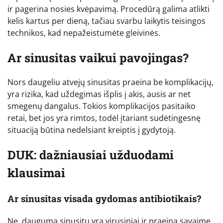
ir pagerina nosies kvėpavimą. Procedūrą galima atlikti
kelis kartus per dieną, tačiau svarbu laikytis teisingos
technikos, kad nepažeistumėte gleivinės.
Ar sinusitas vaikui pavojingas?
Nors daugeliu atvejų sinusitas praeina be komplikacijų,
yra rizika, kad uždegimas išplis į akis, ausis ar net
smegenų dangalus. Tokios komplikacijos pasitaiko
retai, bet jos yra rimtos, todėl įtariant sudėtingesnę
situaciją būtina nedelsiant kreiptis į gydytoją.
DUK: dažniausiai užduodami
klausimai
Ar sinusitas visada gydomas antibiotikais?
Ne, dauguma sinusitų yra virusiniai ir praeina savaime.