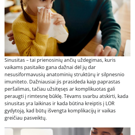
Sinusitas – tai prienosinių ančių uždegimas, kuris
vaikams pasitaiko gana dažnai dėl jų dar
nesusiformavusių anatominių struktūrų ir silpnesnio
imuniteto. Dažniausiai jis prasideda kaip paprastas
peršalimas, tačiau užsitęsęs ar komplikuotas gali
peraugti į rimtesnę būklę. Tėvams svarbu atskirti, kada
sinusitas yra laikinas ir kada būtina kreiptis į LOR
gydytoją, kad būtų išvengta komplikacijų ir vaikas
greičiau pasveiktų.