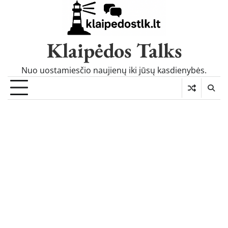
Skip
to
content
Klaipėdos Talks
Nuo uostamiesčio naujienų iki jūsų kasdienybės.