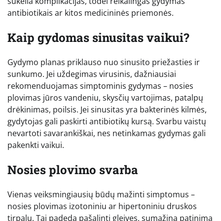
sukelia komplikacijas, todėl reikalingas gydymas
antibiotikais ar kitos medicininės priemonės.
Kaip gydomas sinusitas vaikui?
Gydymo planas priklauso nuo sinusito priežasties ir
sunkumo. Jei uždegimas virusinis, dažniausiai
rekomenduojamas simptominis gydymas – nosies
plovimas jūros vandeniu, skysčių vartojimas, patalpų
drėkinimas, poilsis. Jei sinusitas yra bakterinės kilmės,
gydytojas gali paskirti antibiotikų kursą. Svarbu vaistų
nevartoti savarankiškai, nes netinkamas gydymas gali
pakenkti vaikui.
Nosies plovimo svarba
Vienas veiksmingiausių būdų mažinti simptomus –
nosies plovimas izotoniniu ar hipertoniniu druskos
tirpalu. Tai padeda pašalinti gleives, sumažina patinimą