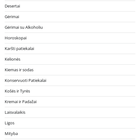
Desertai
Gėrimai
Gėrimai su Alkoholiu
Horoskopai
Karšti patiekalai
Kelionės
Kiemas ir sodas
Konservuoti Patiekalai
Košės ir Tyrės
Kremai ir Padažai
Laisvalaikis
Ligos
Mityba