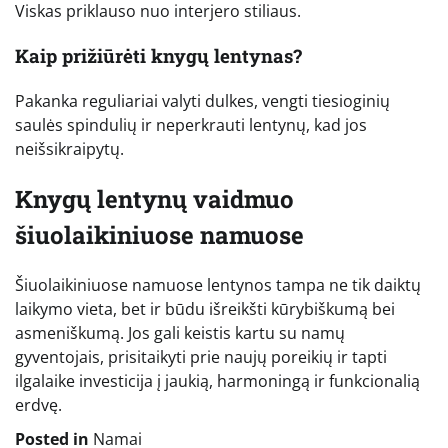
Viskas priklauso nuo interjero stiliaus.
Kaip prižiūrėti knygų lentynas?
Pakanka reguliariai valyti dulkes, vengti tiesioginių
saulės spindulių ir neperkrauti lentynų, kad jos
neišsikraipytų.
Knygų lentynų vaidmuo
šiuolaikiniuose namuose
Šiuolaikiniuose namuose lentynos tampa ne tik daiktų
laikymo vieta, bet ir būdu išreikšti kūrybiškumą bei
asmeniškumą. Jos gali keistis kartu su namų
gyventojais, prisitaikyti prie naujų poreikių ir tapti
ilgalaike investicija į jaukią, harmoningą ir funkcionalią
erdvę.
Posted in
Namai