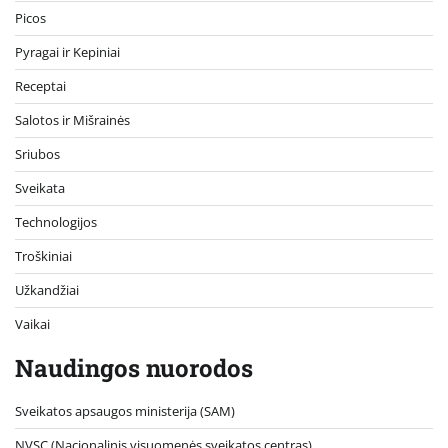
Picos
Pyragai ir Kepiniai
Receptai
Salotos ir Mišrainės
Sriubos
Sveikata
Technologijos
Troškiniai
Užkandžiai
Vaikai
Naudingos nuorodos
Sveikatos apsaugos ministerija (SAM)
NVSC (Nacionalinis visuomenės sveikatos centras)