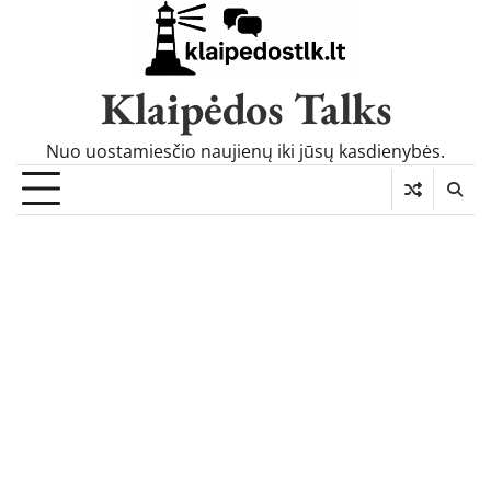
Skip
to
content
Klaipėdos Talks
Nuo uostamiesčio naujienų iki jūsų kasdienybės.