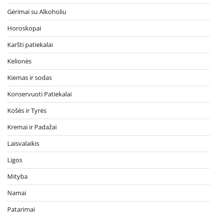
Gėrimai su Alkoholiu
Horoskopai
Karšti patiekalai
Kelionės
Kiemas ir sodas
Konservuoti Patiekalai
Košės ir Tyrės
Kremai ir Padažai
Laisvalaikis
Ligos
Mityba
Namai
Patarimai