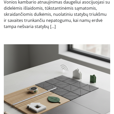
Vonios kambario atnaujinimas daugeliui asocijuojasi su
didelėmis išlaidomis, tūkstantinėmis sąmatomis,
skraidančiomis dulkėmis, nuolatiniu statybų triukšmu
ir savaites trunkančiu nepatogumu, kai namų erdvė
tampa nešvaria statybų […]