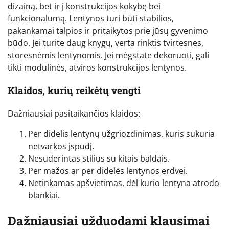
dizainą, bet ir į konstrukcijos kokybę bei
funkcionalumą. Lentynos turi būti stabilios,
pakankamai talpios ir pritaikytos prie jūsų gyvenimo
būdo. Jei turite daug knygų, verta rinktis tvirtesnes,
storesnėmis lentynomis. Jei mėgstate dekoruoti, gali
tikti modulinės, atviros konstrukcijos lentynos.
Klaidos, kurių reikėtų vengti
Dažniausiai pasitaikančios klaidos:
Per didelis lentynų užgriozdinimas, kuris sukuria
netvarkos įspūdį.
Nesuderintas stilius su kitais baldais.
Per mažos ar per didelės lentynos erdvei.
Netinkamas apšvietimas, dėl kurio lentyna atrodo
blankiai.
Dažniausiai užduodami klausimai