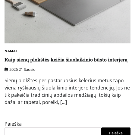
NAMAI
Kaip sienų plokštės keičia šiuolaikinio būsto interjerą
2026 21 Sausio
Sienų plokštės per pastaruosius kelerius metus tapo
viena ryškiausių šiuolaikinio interjero tendencijų. Jos ne
tik pakeičia tradicinių apdailos medžiagų, tokių kaip
dažai ar tapetai, poreikį, […]
Paieška
Paieška