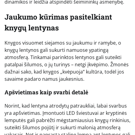
dinamikos ir leidžia atspindėti šeimininkų asmenybę.
Jaukumo kūrimas pasitelkiant
knygų lentynas
Knygos visuomet siejamos su jaukumu ir ramybe, o
knygų lentynos gali sukurti namuose ypatingą
atmosferą. Tinkamai parinktos lentynos gali suteikti
patalpai šilumos, o jų turinys – netgi įkvėpimo. Žmonės
dažnai sako, kad knygos „kvėpuoja“ kultūra, todėl jos
savaime padaro namus jaukesnius.
Apšvietimas kaip svarbi detalė
Norint, kad lentyna atrodytų patraukliai, labai svarbus
yra apšvietimas. Įmontuoti LED šviestuvai ar kryptinės
lemputės gali pabrėžti mėgstamiausius knygų rinkinius,
suteikti šilumos pojūtį ir sukurti malonią atmosferą
vakarais. Net ir paprasta staline lempa ant lentynos gali