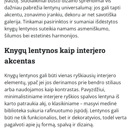
įvaizdį. Šiuolaikiniai būsto dizaino sprendimai vis
dažniau pabrėžia lentynų universalumą: jos gali tapti
akcentu, zonavimo įrankiu, dekoru ar net savotiška
galerija. Tinkamai pasirinktos ir sumaniai išdėstytos
knygų lentynos suteikia namams asmeniškumo,
šilumos bei estetinės harmonijos.
Knygų lentynos kaip interjero
akcentas
Knygų lentynos gali būti vienas ryškiausių interjero
elementų, ypač jei jos derinamos prie bendro stiliaus
arba naudojamos kaip kontrastas. Pavyzdžiui,
minimalistiniame interjere ryškios spalvos lentyna iš
karto patraukia akį, o klasikiniame – masyvi medinė
biblioteka sukuria rafinuotumo įspūdį. Lentynos gali
būti ne tik funkcionalios, bet ir dekoratyvios, todėl verta
pagalvoti apie jų formą, spalvą ir dizainą.