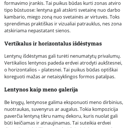
formavimo įrankis. Tai puikus būdas kurti zonas atviro
tipo būstuose: lentyna gali atskirti svetainę nuo darbo
kambario, miego zoną nuo svetainės ar virtuvės. Toks
sprendimas praktiškas ir vizualiai patrauklus, nes zona
atskiriama nepastatant sienos.
Vertikalus ir horizontalus išdėstymas
Lentynų išdėstymas gali turėti nenumatytų privalumų.
Vertikalios lentynos padeda erdvei atrodyti aukštesnei,
o horizontalios – platesnei. Tai puikus būdas optiškai
koreguoti mažas ar netaisyklingos formos patalpas.
Lentynos kaip meno galerija
Be knygų, lentynose galima eksponuoti meno dirbinius,
nuotraukas, suvenyrus ar augalus. Tokia kompozicija
paverčia lentyną tikru namų dekoru, kuris nuolat gali
būti keičiamas ir atnaujinamas. Tai suteikia erdvei