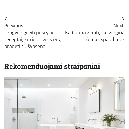
Navigacija
Previous:
Next:
tarp
Lengvi ir greiti pusryčių
Ką būtina žinoti, kai vargina
įrašų
receptai, kurie privers rytą
žemas spaudimas
pradėti su šypsena
Rekomenduojami straipsniai