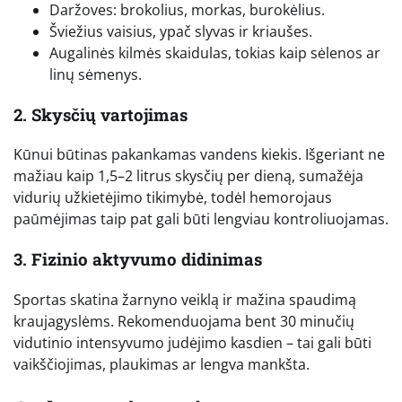
Daržoves: brokolius, morkas, burokėlius.
Šviežius vaisius, ypač slyvas ir kriaušes.
Augalinės kilmės skaidulas, tokias kaip sėlenos ar
linų sėmenys.
2. Skysčių vartojimas
Kūnui būtinas pakankamas vandens kiekis. Išgeriant ne
mažiau kaip 1,5–2 litrus skysčių per dieną, sumažėja
vidurių užkietėjimo tikimybė, todėl hemorojaus
paūmėjimas taip pat gali būti lengviau kontroliuojamas.
3. Fizinio aktyvumo didinimas
Sportas skatina žarnyno veiklą ir mažina spaudimą
kraujagyslėms. Rekomenduojama bent 30 minučių
vidutinio intensyvumo judėjimo kasdien – tai gali būti
vaikščiojimas, plaukimas ar lengva mankšta.