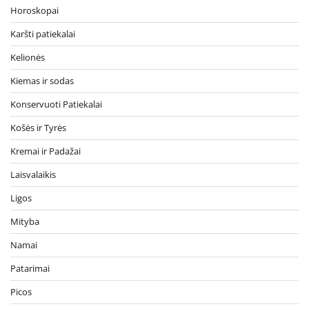
Horoskopai
Karšti patiekalai
Kelionės
Kiemas ir sodas
Konservuoti Patiekalai
Košės ir Tyrės
Kremai ir Padažai
Laisvalaikis
Ligos
Mityba
Namai
Patarimai
Picos