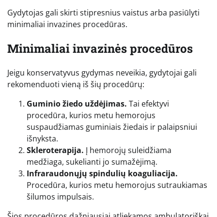
Gydytojas gali skirti stipresnius vaistus arba pasiūlyti
minimaliai invazines procedūras.
Minimaliai invazinės procedūros
Jeigu konservatyvus gydymas neveikia, gydytojai gali
rekomenduoti vieną iš šių procedūrų:
Guminio žiedo uždėjimas.
Tai efektyvi
procedūra, kurios metu hemorojus
suspaudžiamas guminiais žiedais ir palaipsniui
išnyksta.
Skleroterapija.
Į hemorojų suleidžiama
medžiaga, sukelianti jo sumažėjimą.
Infraraudonųjų spindulių koaguliacija.
Procedūra, kurios metu hemorojus sutraukiamas
šilumos impulsais.
Šios procedūros dažniausiai atliekamos ambulatoriškai