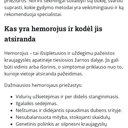
priežiūros. Norint sėkmingai suvaldyti šią būklę, svarbu
suprasti, kokie gydymo metodai yra veiksmingiausi ir ką
rekomenduoja specialistai.
Kas yra hemorojus ir kodėl jis
atsiranda
Hemorojus – tai išsiplėtusios ir uždegimu pažeistos
kraujagyslės apatinėje tiesiosios žarnos dalyje. Jis gali
būti vidinis arba išorinis, o simptomai priklauso nuo to,
kurioje vietoje atsiranda pažeidimas.
Dažniausios hemorojaus priežastys:
Vidurių užkietėjimas ir per didelis stanginimasis.
Ilgalaikis sėdėjimas.
Nėštumas ir didėjantis spaudimas dubens srityje.
Nesubalansuota mityba, stokojanti skaidulų.
Genetinis polinkis ar silpnesni kraujagyslių