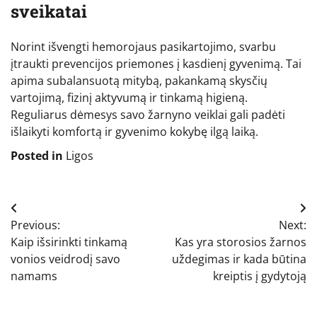
sveikatai
Norint išvengti hemorojaus pasikartojimo, svarbu
įtraukti prevencijos priemones į kasdienį gyvenimą. Tai
apima subalansuotą mitybą, pakankamą skysčių
vartojimą, fizinį aktyvumą ir tinkamą higieną.
Reguliarus dėmesys savo žarnyno veiklai gali padėti
išlaikyti komfortą ir gyvenimo kokybę ilgą laiką.
Posted in
Ligos
Navigacija
Previous:
Next:
tarp
Kaip išsirinkti tinkamą
Kas yra storosios žarnos
įrašų
vonios veidrodį savo
uždegimas ir kada būtina
namams
kreiptis į gydytoją