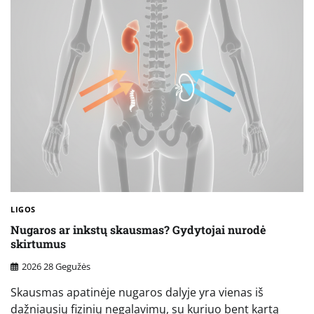
LIGOS
Nugaros ar inkstų skausmas? Gydytojai nurodė
skirtumus
2026 28 Gegužės
Skausmas apatinėje nugaros dalyje yra vienas iš
dažniausių fizinių negalavimų, su kuriuo bent kartą