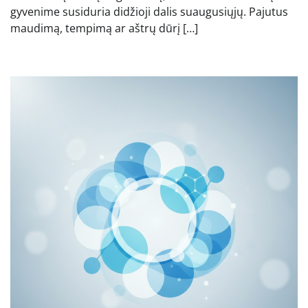
gyvenime susiduria didžioji dalis suaugusiųjų. Pajutus
maudimą, tempimą ar aštrų dūrį […]