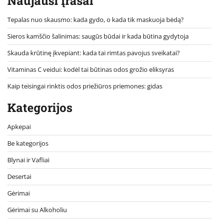
Naujausi įrašai
Tepalas nuo skausmo: kada gydo, o kada tik maskuoja bėdą?
Sieros kamščio šalinimas: saugūs būdai ir kada būtina gydytoja
Skauda krūtinę įkvepiant: kada tai rimtas pavojus sveikatai?
Vitaminas C veidui: kodėl tai būtinas odos grožio eliksyras
Kaip teisingai rinktis odos priežiūros priemones: gidas
Kategorijos
Apkepai
Be kategorijos
Blynai ir Vafliai
Desertai
Gėrimai
Gėrimai su Alkoholiu