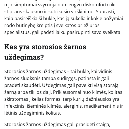
o jo simptomai svyruoja nuo lengvo diskomforto iki
stipraus skausmo ir sutrikusio virškinimo. Suprasti,
kaip pasireiškia ši būklė, kas ją sukelia ir kokie požymiai
rodo būtinybę kreiptis į sveikatos priežiūros
specialistus, gali padėti laiku pasirūpinti savo sveikata.
Kas yra storosios žarnos
uždegimas?
Storosios žarnos uždegimas – tai būklė, kai vidinis
žarnos sluoksnis tampa sudirgęs, patinsta ir gali
pradėti skaudėti. Uždegimas gali paveikti visą storąją
žarną arba tik jos dalį. Priklausomai nuo kilmės, kolitas
skirstomas į kelias formas, tarp kurių dažniausios yra
infekcinis, išeminės kilmės, alerginis, medikamentinis ir
lėtinis uždegiminis kolitas.
Storosios žarnos uždegimas gali prasidėti staiga,