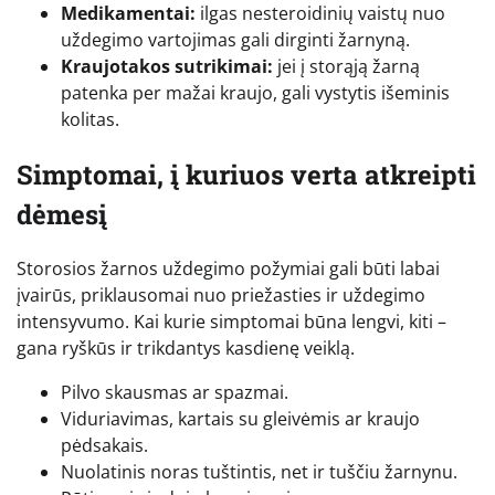
Medikamentai:
ilgas nesteroidinių vaistų nuo
uždegimo vartojimas gali dirginti žarnyną.
Kraujotakos sutrikimai:
jei į storąją žarną
patenka per mažai kraujo, gali vystytis išeminis
kolitas.
Simptomai, į kuriuos verta atkreipti
dėmesį
Storosios žarnos uždegimo požymiai gali būti labai
įvairūs, priklausomai nuo priežasties ir uždegimo
intensyvumo. Kai kurie simptomai būna lengvi, kiti –
gana ryškūs ir trikdantys kasdienę veiklą.
Pilvo skausmas ar spazmai.
Viduriavimas, kartais su gleivėmis ar kraujo
pėdsakais.
Nuolatinis noras tuštintis, net ir tuščiu žarnynu.