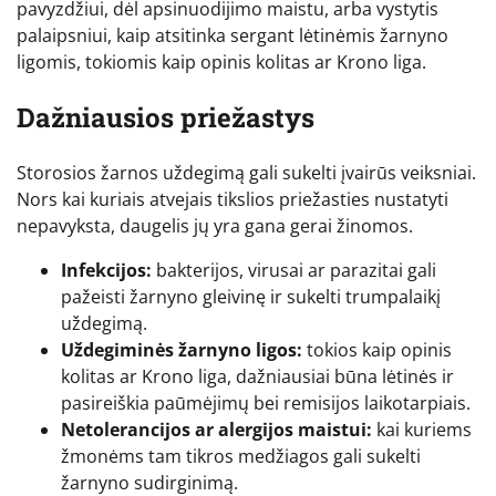
pavyzdžiui, dėl apsinuodijimo maistu, arba vystytis
palaipsniui, kaip atsitinka sergant lėtinėmis žarnyno
ligomis, tokiomis kaip opinis kolitas ar Krono liga.
Dažniausios priežastys
Storosios žarnos uždegimą gali sukelti įvairūs veiksniai.
Nors kai kuriais atvejais tikslios priežasties nustatyti
nepavyksta, daugelis jų yra gana gerai žinomos.
Infekcijos:
bakterijos, virusai ar parazitai gali
pažeisti žarnyno gleivinę ir sukelti trumpalaikį
uždegimą.
Uždegiminės žarnyno ligos:
tokios kaip opinis
kolitas ar Krono liga, dažniausiai būna lėtinės ir
pasireiškia paūmėjimų bei remisijos laikotarpiais.
Netolerancijos ar alergijos maistui:
kai kuriems
žmonėms tam tikros medžiagos gali sukelti
žarnyno sudirginimą.