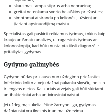
skausmas tampa stiprus arba nepraeina;
greitai netenkama svorio be aiškios priežasties;
simptomai atsiranda po kelionės į užsienį ar
įtariant apsinuodijimą maistu.
Specialistas gali paskirti reikiamus tyrimus, tokius kaip
kraujo ar išmatų analizės, ultragarsinis tyrimas ar
kolonoskopija, kad būtų nustatyta tiksli diagnozė ir
pritaikytas gydymas.
Gydymo galimybės
Gydymo būdas priklauso nuo uždegimo priežasties.
Infekcinio kolito atveju dažnai pakanka skysčių, poilsio
ir lengvos dietos. Kai kuriais atvejais gali būti skiriami
antibakteriniai arba antivirusiniai vaistai.
Jei uždegimą sukelia lėtinė žarnyno liga, gydymas
dažniausiai yra ilgesnis ir apima uždegimą