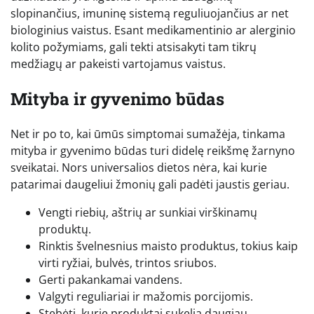
slopinančius, imuninę sistemą reguliuojančius ar net
biologinius vaistus. Esant medikamentinio ar alerginio
kolito požymiams, gali tekti atsisakyti tam tikrų
medžiagų ar pakeisti vartojamus vaistus.
Mityba ir gyvenimo būdas
Net ir po to, kai ūmūs simptomai sumažėja, tinkama
mityba ir gyvenimo būdas turi didelę reikšmę žarnyno
sveikatai. Nors universalios dietos nėra, kai kurie
patarimai daugeliui žmonių gali padėti jaustis geriau.
Vengti riebių, aštrių ar sunkiai virškinamų
produktų.
Rinktis švelnesnius maisto produktus, tokius kaip
virti ryžiai, bulvės, trintos sriubos.
Gerti pakankamai vandens.
Valgyti reguliariai ir mažomis porcijomis.
Stebėti, kurie produktai sukelia daugiau