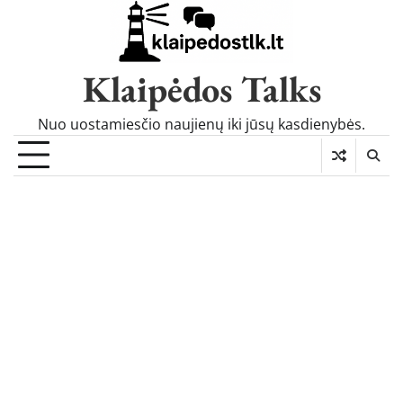
Skip
to
content
Klaipėdos Talks
Nuo uostamiesčio naujienų iki jūsų kasdienybės.