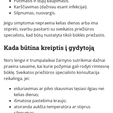
Pūtimasis ir dujų kaupimasis.
Karščiavimas (dažniau esant infekcijai).
Silpnumas, nuovargis.
Jeigu simptomai nepraeina kelias dienas arba ima
stiprėti, svarbu pasitarti su sveikatos priežiūros
specialistu, kad būtų nustatyta tiksli būklės priežastis.
Kada būtina kreiptis į gydytoją
Nors lengvi ir trumpalaikiai žarnyno sutrikimai dažnai
praeina savaime, kai kurie požymiai gali rodyti rimtesnę
būklę. Sveikatos priežiūros specialisto konsultacija
reikalinga, jei:
viduriavimas ar pilvo skausmas tęsiasi ilgiau nei
kelias dienas;
išmatose pastebima kraujo;
atsiranda aukšta temperatūra ar stiprus
silpnumas;