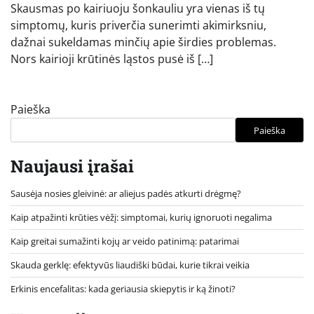
Skausmas po kairiuoju šonkauliu yra vienas iš tų
simptomų, kuris priverčia sunerimti akimirksniu,
dažnai sukeldamas minčių apie širdies problemas.
Nors kairioji krūtinės ląstos pusė iš […]
Paieška
Paieška
Naujausi įrašai
Sausėja nosies gleivinė: ar aliejus padės atkurti drėgmę?
Kaip atpažinti krūties vėžį: simptomai, kurių ignoruoti negalima
Kaip greitai sumažinti kojų ar veido patinimą: patarimai
Skauda gerklę: efektyvūs liaudiški būdai, kurie tikrai veikia
Erkinis encefalitas: kada geriausia skiepytis ir ką žinoti?