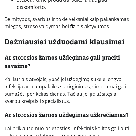
diskomforto.
Be mitybos, svarbūs ir tokie veiksniai kaip pakankamas
miegas, streso valdymas bei fizinis aktyvumas.
Dažniausiai užduodami klausimai
Ar storosios žarnos uždegimas gali praeiti
savaime?
Kai kuriais atvejais, ypač jei uždegimą sukėlė lengva
infekcija ar trumpalaikis sudirginimas, simptomai gali
sumažėti per kelias dienas. Tačiau jei jie užsitęsia,
svarbu kreiptis į specialistus.
Ar storosios žarnos uždegimas užkrečiamas?
Tai priklauso nuo priežasties. Infekcinis kolitas gali būti
užkrečiamas, o lėtinės žarnyno ligos nėra