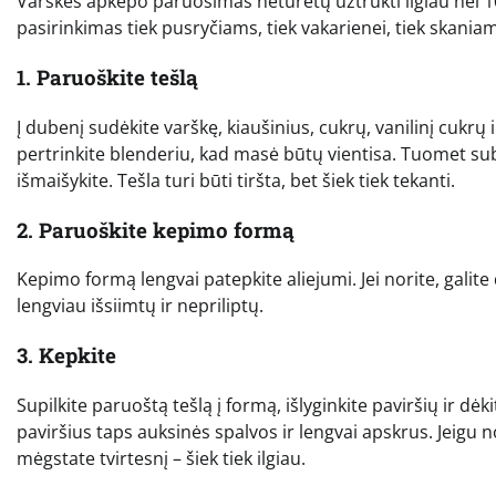
Varškės apkepo paruošimas neturėtų užtrukti ilgiau nei 1
pasirinkimas tiek pusryčiams, tiek vakarienei, tiek skania
1. Paruoškite tešlą
Į dubenį sudėkite varškę, kiaušinius, cukrų, vanilinį cukrų
pertrinkite blenderiu, kad masė būtų vientisa. Tuomet sub
išmaišykite. Tešla turi būti tiršta, bet šiek tiek tekanti.
2. Paruoškite kepimo formą
Kepimo formą lengvai patepkite aliejumi. Jei norite, gali
lengviau išsiimtų ir nepriliptų.
3. Kepkite
Supilkite paruoštą tešlą į formą, išlyginkite paviršių ir dėki
paviršius taps auksinės spalvos ir lengvai apskrus. Jeigu 
mėgstate tvirtesnį – šiek tiek ilgiau.