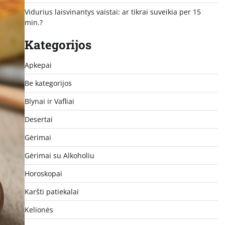
Vidurius laisvinantys vaistai: ar tikrai suveikia per 15
min.?
Kategorijos
Apkepai
Be kategorijos
Blynai ir Vafliai
Desertai
Gėrimai
Gėrimai su Alkoholiu
Horoskopai
Karšti patiekalai
Kelionės