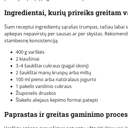
Ingredientai, kurių prireiks greitam 
Šiam receptui ingredientų sąrašas trumpas, tačiau labai sv
apkepas nepavirstų per sausas ar per skystas. Rekomenduoj
stambesnę konsistenciją.
400 g varškės
2 kiaušiniai
3–4 šaukštai cukraus (pagal skonį)
2 šaukštai manų kruopų arba miltų
100 ml pieno arba natūralaus jogurto
1 pakelis vanilinio cukraus
Žiupsnelis druskos
Šlakelis aliejaus kepimo formai patepti
Paprastas ir greitas gaminimo proce