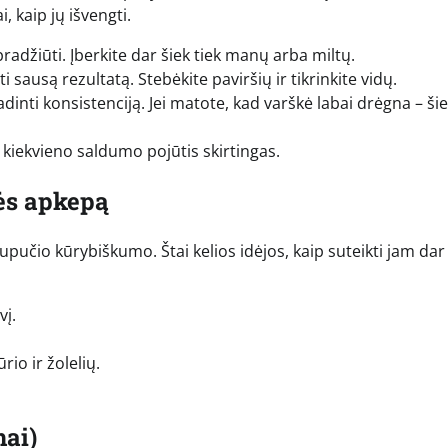
, kaip jų išvengti.
pradžiūti. Įberkite dar šiek tiek manų arba miltų.
 sausą rezultatą. Stebėkite paviršių ir tikrinkite vidų.
nti konsistenciją. Jei matote, kad varškė labai drėgna – šie
kiekvieno saldumo pojūtis skirtingas.
kės apkepą
rupučio kūrybiškumo. Štai kelios idėjos, kaip suteikti jam dar
vį.
rio ir žolelių.
ai)