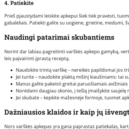
4. Patiekite
Prieš pjaustydami leiskite apkepui šiek tiek pravėsti, tuom
gabalėliais. Patiekti galite su uogiene, grietine, medumi, š
Naudingi patarimai skubantiems
Norint dar labiau pagreitinti varškės apkepo gamybą, verta 
leis paįvairinti įprastą receptą.
Naudokite trintą varškę – nereikės papildomai jos tri
Jei turite – naudokite plaktą mišinį kiaušiniams: tai
Manus galite pakeisti greitai paruošiamais avižiniai
Norėdami daugiau skonio, į tešlą įmaišykite saujelę 
Jei skubate – kepkite mažesnėje formoje, tuomet apk
Dažniausios klaidos ir kaip jų išvengt
Nors varškės apkepas yra gana paprastas patiekalas, kart