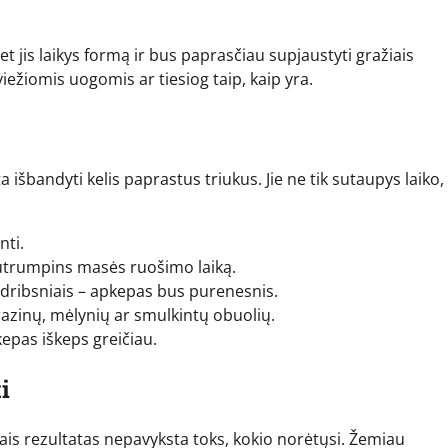
et jis laikys formą ir bus paprasčiau supjaustyti gražiais
viežiomis uogomis ar tiesiog taip, kaip yra.
išbandyti kelis paprastus triukus. Jie ne tik sutaupys laiko, 
nti.
 sutrumpins masės ruošimo laiką.
s dribsniais – apkepas bus purenesnis.
razinų, mėlynių ar smulkintų obuolių.
epas iškeps greičiau.
i
ais rezultatas nepavyksta toks, kokio norėtųsi. Žemiau