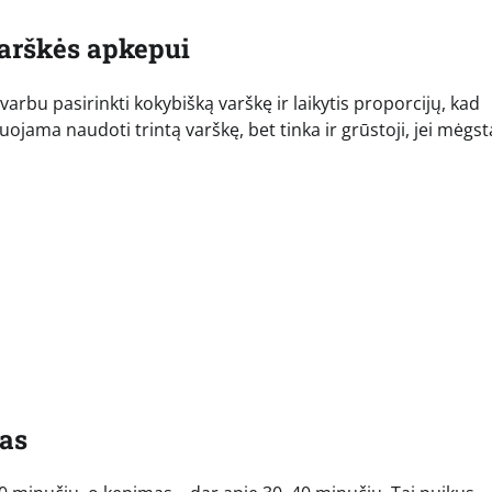
varškės apkepui
arbu pasirinkti kokybišką varškę ir laikytis proporcijų, kad
ama naudoti trintą varškę, bet tinka ir grūstoji, jei mėgst
sas