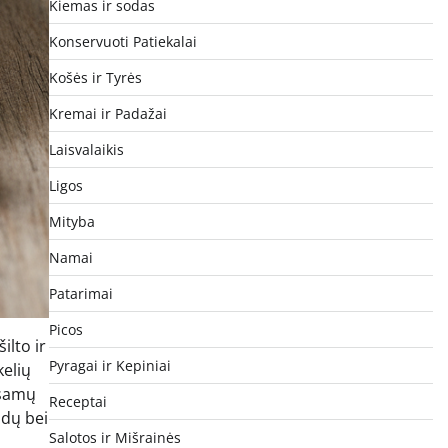
Kiemas ir sodas
Konservuoti Patiekalai
Košės ir Tyrės
Kremai ir Padažai
Laisvalaikis
Ligos
Mityba
Namai
Patarimai
Picos
ilto ir
Pyragai ir Kepiniai
kelių
šsamų
Receptai
idų bei
Salotos ir Mišrainės