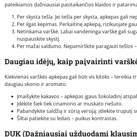
pateikiamos dažniausiai pasitaikančios klaidos ir patarimai
Per skysta tešla. Jei tešla per skysta, apkepas gali ne
Per ilgas kepimas. Perkaitinę apkepą, rizikuojate gauti
Netinkama varškė. Labai vandeninga varškė gali sugadi
nuspauskite skystį.
Per mažai saldumo. Nepamirškite paragauti tešlos – 
Daugiau idėjų, kaip paįvairinti varš
Kiekvienas varškės apkepas gali būti vis kitoks – tereikia t
daugiau skonio ir aromato.
Įmaišykite kakavos – apkepas įgaus šokoladinį atspal
Įdėkite šiek tiek cinamono ar muskato riešuto.
Pabandykite saldžią ir sūrią versiją: įdiekite truputį sū
Šiltai patiekite su ledais – puikus kontrastas.
DUK (Dažniausiai užduodami klausim