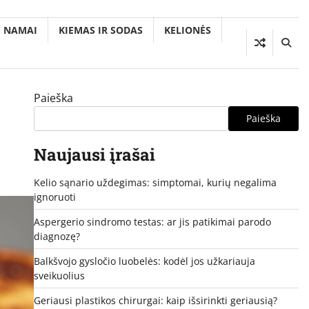
NAMAI
KIEMAS IR SODAS
KELIONĖS
Paieška
Paieška
Naujausi įrašai
Kelio sąnario uždegimas: simptomai, kurių negalima
ignoruoti
Aspergerio sindromo testas: ar jis patikimai parodo
diagnozę?
Balkšvojo gysločio luobelės: kodėl jos užkariauja
sveikuolius
Geriausi plastikos chirurgai: kaip išsirinkti geriausią?