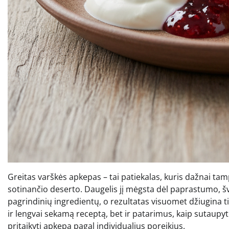
Greitas varškės apkepas – tai patiekalas, kuris dažnai tamp
sotinančio deserto. Daugelis jį mėgsta dėl paprastumo, šv
pagrindinių ingredientų, o rezultatas visuomet džiugina ti
ir lengvai sekamą receptą, bet ir patarimus, kaip sutaupyti 
pritaikyti apkepą pagal individualius poreikius.