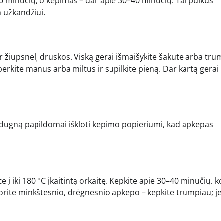
0 minučių, o kepimas – dar apie 30–40 minučių. Tai puikus
m užkandžiui.
 ir žiupsnelį druskos. Viską gerai išmaišykite šakute arba tru
erkite manus arba miltus ir supilkite pieną. Dar kartą gerai
te dugną papildomai iškloti kepimo popieriumi, kad apkepas
te į iki 180 °C įkaitintą orkaitę. Kepkite apie 30–40 minučių, k
norite minkštesnio, drėgnesnio apkepo – kepkite trumpiau; je