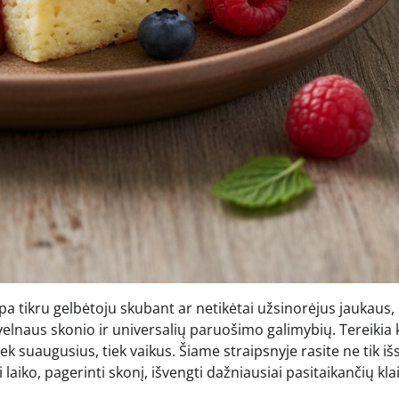
a tikru gelbėtoju skubant ar netikėtai užsinorėjus jaukaus, š
elnaus skonio ir universalių paruošimo galimybių. Tereikia 
ek suaugusius, tiek vaikus. Šiame straipsnyje rasite ne tik i
laiko, pagerinti skonį, išvengti dažniausiai pasitaikančių kla