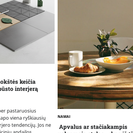
lokštės keičia
būsto interjerą
per pastaruosius
NAMAI
tapo viena ryškiausių
erjero tendencijų. Jos ne
Apvalus ar stačiakampis
dicinių apdailos