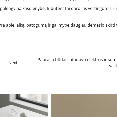
i palengvina kasdienybę. Ir būtent tai daro jas vertingomis – 
e yra apie laiką, patogumą ir galimybę daugiau dėmesio skirti
Paprasti būdai sutaupyti elektros ir sum
Next:
sąs