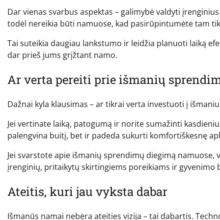
Dar vienas svarbus aspektas – galimybė valdyti įrenginius
todėl nereikia būti namuose, kad pasirūpintumėte tam tik
Tai suteikia daugiau lankstumo ir leidžia planuoti laiką efe
dar prieš jums grįžtant namo.
Ar verta pereiti prie išmanių sprendi
Dažnai kyla klausimas – ar tikrai verta investuoti į išma
Jei vertinate laiką, patogumą ir norite sumažinti kasdienius
palengvina buitį, bet ir padeda sukurti komfortiškesnę apl
Jei svarstote apie išmanių sprendimų diegimą namuose, v
įrenginių, pritaikytų skirtingiems poreikiams ir gyvenimo 
Ateitis, kuri jau vyksta dabar
Išmanūs namai nebėra ateities vizija – tai dabartis. Tech