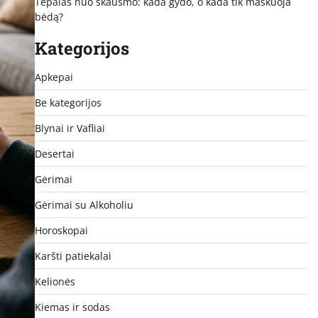
Tepalas nuo skausmo: kada gydo, o kada tik maskuoja
bėdą?
Kategorijos
Apkepai
Be kategorijos
Blynai ir Vafliai
Desertai
Gėrimai
Gėrimai su Alkoholiu
Horoskopai
Karšti patiekalai
Kelionės
Kiemas ir sodas