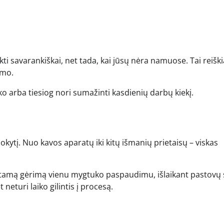
kti savarankiškai, net tada, kai jūsų nėra namuose. Tai reiški
imo.
o arba tiesiog nori sumažinti kasdienių darbų kiekį.
pokytį. Nuo kavos aparatų iki kitų išmanių prietaisų – viskas
stamą gėrimą vienu mygtuko paspaudimu, išlaikant pastovų 
 neturi laiko gilintis į procesą.