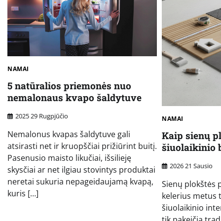
NAMAI
5 natūralios priemonės nuo
nemalonaus kvapo šaldytuve
2025 29 Rugpjūčio
NAMAI
Nemalonus kvapas šaldytuve gali
Kaip sienų p
atsirasti net ir kruopščiai prižiūrint buitį.
šiuolaikinio 
Pasenusio maisto likučiai, išsilieję
2026 21 Sausio
skysčiai ar net ilgiau stovintys produktai
neretai sukuria nepageidaujamą kvapą,
Sienų plokštės 
kuris […]
kelerius metus 
šiuolaikinio int
tik pakeičia tra