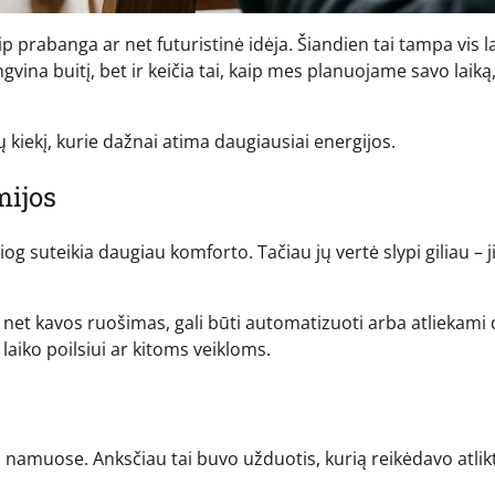
 prabanga ar net futuristinė idėja. Šiandien tai tampa vis l
gvina buitį, bet ir keičia tai, kaip mes planuojame savo laiką
 kiekį, kurie dažnai atima daugiausiai energijos.
mijos
iog suteikia daugiau komforto. Tačiau jų vertė slypi giliau – j
r net kavos ruošimas, gali būti automatizuoti arba atliekami
 laiko poilsiui ar kitoms veikloms.
ą namuose. Anksčiau tai buvo užduotis, kurią reikėdavo atlikt