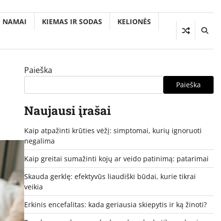
NAMAI
KIEMAS IR SODAS
KELIONĖS
Paieška
Paieška
Naujausi įrašai
Kaip atpažinti krūties vėžį: simptomai, kurių ignoruoti
negalima
Kaip greitai sumažinti kojų ar veido patinimą: patarimai
Skauda gerklę: efektyvūs liaudiški būdai, kurie tikrai
veikia
Erkinis encefalitas: kada geriausia skiepytis ir ką žinoti?