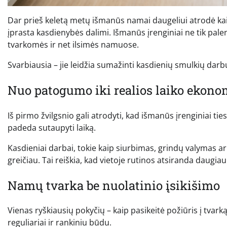
Dar prieš keletą metų išmanūs namai daugeliui atrodė kaip
įprasta kasdienybės dalimi. Išmanūs įrenginiai ne tik palen
tvarkomės ir net ilsimės namuose.
Svarbiausia – jie leidžia sumažinti kasdienių smulkių darbų
Nuo patogumo iki realios laiko ekono
Iš pirmo žvilgsnio gali atrodyti, kad išmanūs įrenginiai ties
padeda sutaupyti laiką.
Kasdieniai darbai, tokie kaip siurbimas, grindų valymas a
greičiau. Tai reiškia, kad vietoje rutinos atsiranda daugiau
Namų tvarka be nuolatinio įsikišimo
Vienas ryškiausių pokyčių – kaip pasikeitė požiūris į tvark
reguliariai ir rankiniu būdu.