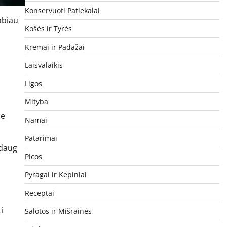
Konservuoti Patiekalai
abiau
Košės ir Tyrės
,
Kremai ir Padažai
Laisvalaikis
Ligos
Mityba
ie
Namai
Patarimai
 daug
Picos
Pyragai ir Kepiniai
Receptai
i
Salotos ir Mišrainės