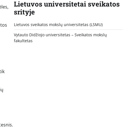
Lietuvos universitetai sveikatos
les,
srityje
Lietuvos sveikatos mokslų universitetas (LSMU)
btos
Vytauto Didžiojo universitetas
– Sveikatos mokslų
fakultetas
tik
ių
tesnis.