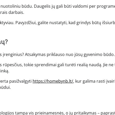
 nuotoliniu būdu. Daugelis jų gali būti valdomi per programė
rais darbais.
ktyviau. Pavyzdžiui, galite nustatyti, kad grindys būtų išsiur
mų?
nius įrenginius? Atsakymas priklauso nuo jūsų gyvenimo būdo.
 rūpesčius, tokie sprendimai gali turėti realią naudą. Jie ne 
inką.
erta pasižvalgyti
https://homebynb.lt/
, kur galima rasti įvair
būdui.
nologijos tampa vis prieinamesnės, o jų pritaikymas – papras