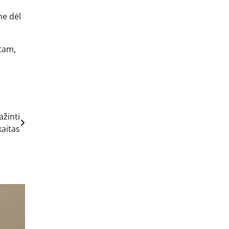
ne dėl
 tam,
ažinti
kaitas