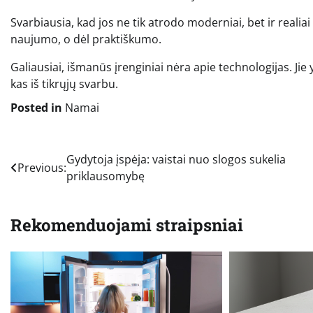
Svarbiausia, kad jos ne tik atrodo moderniai, bet ir realia
naujumo, o dėl praktiškumo.
Galiausiai, išmanūs įrenginiai nėra apie technologijas. Ji
kas iš tikrųjų svarbu.
Posted in
Namai
Navigacija
Gydytoja įspėja: vaistai nuo slogos sukelia
Previous:
priklausomybę
tarp
įrašų
Rekomenduojami straipsniai