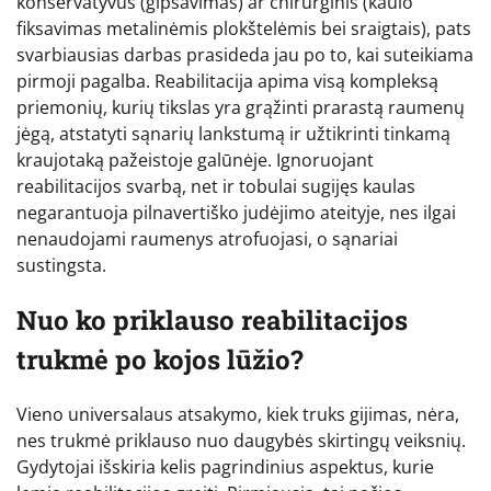
konservatyvus (gipsavimas) ar chirurginis (kaulo
fiksavimas metalinėmis plokštelėmis bei sraigtais), pats
svarbiausias darbas prasideda jau po to, kai suteikiama
pirmoji pagalba. Reabilitacija apima visą kompleksą
priemonių, kurių tikslas yra grąžinti prarastą raumenų
jėgą, atstatyti sąnarių lankstumą ir užtikrinti tinkamą
kraujotaką pažeistoje galūnėje. Ignoruojant
reabilitacijos svarbą, net ir tobulai sugijęs kaulas
negarantuoja pilnavertiško judėjimo ateityje, nes ilgai
nenaudojami raumenys atrofuojasi, o sąnariai
sustingsta.
Nuo ko priklauso reabilitacijos
trukmė po kojos lūžio?
Vieno universalaus atsakymo, kiek truks gijimas, nėra,
nes trukmė priklauso nuo daugybės skirtingų veiksnių.
Gydytojai išskiria kelis pagrindinius aspektus, kurie