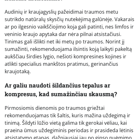
Audinių ir kraujagyslių pažeidimai traumos metu
sutrikdo natūralų skysčių nutekėjimą galūnėje. Vakarais
ar po ilgesnio vaikščiojimo koja gali patinti, nes limfos ir
veninio kraujo apytaka dar nėra pilnai atsistačiusi.
Tinimas gali išlikti net iki metų po traumos. Norint jį
sumažinti, rekomenduojama ilsintis koją laikyti pakeltą
aukščiau širdies lygio, nešioti kompresines kojines ir
atlikti specialius mankštos pratimus, gerinančius
kraujotaką.
Ar galiu naudoti šildančius tepalus ar
kompresus, kad sumažinčiau skausmą?
Pirmosiomis dienomis po traumos griežtai
rekomenduojamas tik šaltis, kuris mažina uždegimą ir
tinimą. Šildyti lūžio vietą galima tik gerokai vėliau, kai
praeina ūmus uždegiminis periodas ir prasideda lėtinis
atsistatymo etapas, dažniausiai jau po gipso nuėmimo.