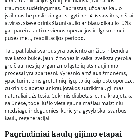
lemia reabilitacijos greitį. Pirmiausia, tai pačios
traumos sudėtingumas. Paprastas, uždaras kaulo
įskilimas be poslinkio gali sugyti per 4–6 savaites, o štai
atviras, skeveldrinis šlaunikaulio ar blauzdikaulio lūžis
gali pareikalauti ne vienos operacijos ir ilgesnio nei
pusės metų reabilitacijos periodo.
Taip pat labai svarbus yra paciento amžius ir bendra
sveikatos būklė. Jauni žmonės ir vaikai sveiksta gerokai
greičiau, nes jų organizmo ląstelių atsinaujinimo
procesai yra spartesni. Vyresnio amžiaus žmonėms,
ypač turintiems gretutinių ligų, tokių kaip osteoporozė,
cukrinis diabetas ar kraujotakos sutrikimai, gijimas
natūraliai užsitęsia. Cukrinis diabetas lėtina kraujotaką
galūnėse, todėl lūžio vieta gauna mažiau maistinių
medžiagų ir deguonies, kurie yra gyvybiškai svarbūs
kaulų regeneracijai.
Pagrindiniai kaulų gijimo etapai