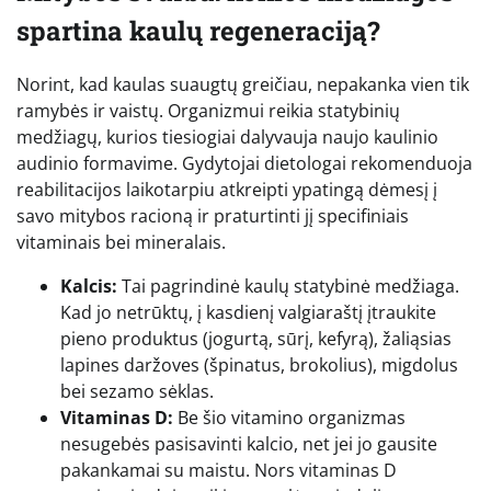
spartina kaulų regeneraciją?
Norint, kad kaulas suaugtų greičiau, nepakanka vien tik
ramybės ir vaistų. Organizmui reikia statybinių
medžiagų, kurios tiesiogiai dalyvauja naujo kaulinio
audinio formavime. Gydytojai dietologai rekomenduoja
reabilitacijos laikotarpiu atkreipti ypatingą dėmesį į
savo mitybos racioną ir praturtinti jį specifiniais
vitaminais bei mineralais.
Kalcis:
Tai pagrindinė kaulų statybinė medžiaga.
Kad jo netrūktų, į kasdienį valgiaraštį įtraukite
pieno produktus (jogurtą, sūrį, kefyrą), žaliąsias
lapines daržoves (špinatus, brokolius), migdolus
bei sezamo sėklas.
Vitaminas D:
Be šio vitamino organizmas
nesugebės pasisavinti kalcio, net jei jo gausite
pakankamai su maistu. Nors vitaminas D