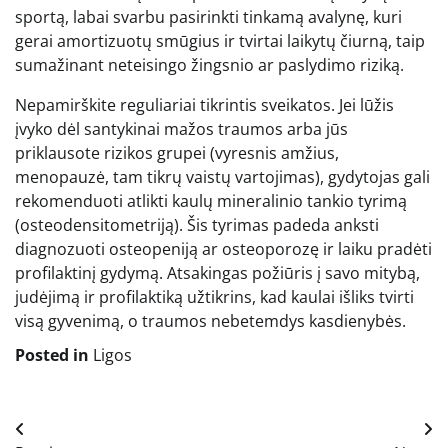
sportą, labai svarbu pasirinkti tinkamą avalynę, kuri
gerai amortizuotų smūgius ir tvirtai laikytų čiurną, taip
sumažinant neteisingo žingsnio ar paslydimo riziką.
Nepamirškite reguliariai tikrintis sveikatos. Jei lūžis
įvyko dėl santykinai mažos traumos arba jūs
priklausote rizikos grupei (vyresnis amžius,
menopauzė, tam tikrų vaistų vartojimas), gydytojas gali
rekomenduoti atlikti kaulų mineralinio tankio tyrimą
(osteodensitometriją). Šis tyrimas padeda anksti
diagnozuoti osteopeniją ar osteoporozę ir laiku pradėti
profilaktinį gydymą. Atsakingas požiūris į savo mitybą,
judėjimą ir profilaktiką užtikrins, kad kaulai išliks tvirti
visą gyvenimą, o traumos nebetemdys kasdienybės.
Posted in
Ligos
Navigacija