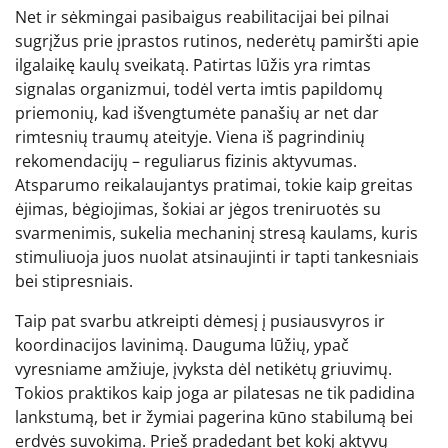
Net ir sėkmingai pasibaigus reabilitacijai bei pilnai
sugrįžus prie įprastos rutinos, nederėtų pamiršti apie
ilgalaikę kaulų sveikatą. Patirtas lūžis yra rimtas
signalas organizmui, todėl verta imtis papildomų
priemonių, kad išvengtumėte panašių ar net dar
rimtesnių traumų ateityje. Viena iš pagrindinių
rekomendacijų – reguliarus fizinis aktyvumas.
Atsparumo reikalaujantys pratimai, tokie kaip greitas
ėjimas, bėgiojimas, šokiai ar jėgos treniruotės su
svarmenimis, sukelia mechaninį stresą kaulams, kuris
stimuliuoja juos nuolat atsinaujinti ir tapti tankesniais
bei stipresniais.
Taip pat svarbu atkreipti dėmesį į pusiausvyros ir
koordinacijos lavinimą. Dauguma lūžių, ypač
vyresniame amžiuje, įvyksta dėl netikėtų griuvimų.
Tokios praktikos kaip joga ar pilatesas ne tik padidina
lankstumą, bet ir žymiai pagerina kūno stabilumą bei
erdvės suvokimą. Prieš pradedant bet kokį aktyvų