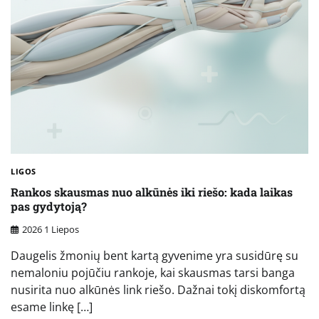
LIGOS
Rankos skausmas nuo alkūnės iki riešo: kada laikas
pas gydytoją?
2026 1 Liepos
Daugelis žmonių bent kartą gyvenime yra susidūrę su
nemaloniu pojūčiu rankoje, kai skausmas tarsi banga
nusirita nuo alkūnės link riešo. Dažnai tokį diskomfortą
esame linkę […]