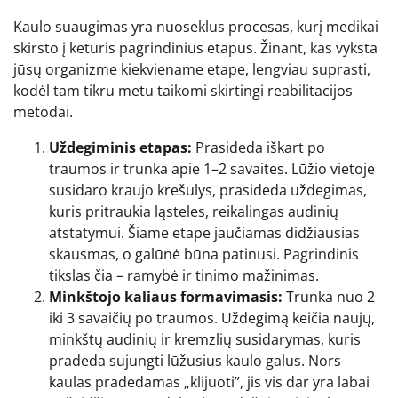
Kaulo suaugimas yra nuoseklus procesas, kurį medikai
skirsto į keturis pagrindinius etapus. Žinant, kas vyksta
jūsų organizme kiekviename etape, lengviau suprasti,
kodėl tam tikru metu taikomi skirtingi reabilitacijos
metodai.
Uždegiminis etapas:
Prasideda iškart po
traumos ir trunka apie 1–2 savaites. Lūžio vietoje
susidaro kraujo krešulys, prasideda uždegimas,
kuris pritraukia ląsteles, reikalingas audinių
atstatymui. Šiame etape jaučiamas didžiausias
skausmas, o galūnė būna patinusi. Pagrindinis
tikslas čia – ramybė ir tinimo mažinimas.
Minkštojo kaliaus formavimasis:
Trunka nuo 2
iki 3 savaičių po traumos. Uždegimą keičia naujų,
minkštų audinių ir kremzlių susidarymas, kuris
pradeda sujungti lūžusius kaulo galus. Nors
kaulas pradedamas „klijuoti”, jis vis dar yra labai