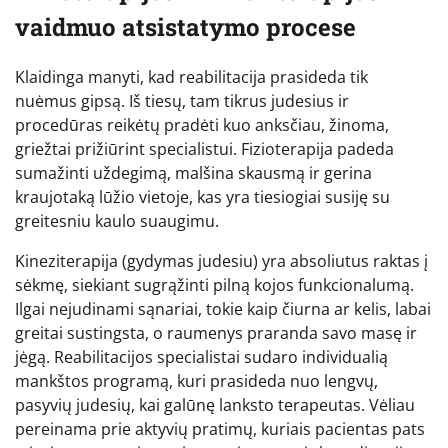
vaidmuo atsistatymo procese
Klaidinga manyti, kad reabilitacija prasideda tik
nuėmus gipsą. Iš tiesų, tam tikrus judesius ir
procedūras reikėtų pradėti kuo anksčiau, žinoma,
griežtai prižiūrint specialistui. Fizioterapija padeda
sumažinti uždegimą, malšina skausmą ir gerina
kraujotaką lūžio vietoje, kas yra tiesiogiai susiję su
greitesniu kaulo suaugimu.
Kineziterapija (gydymas judesiu) yra absoliutus raktas į
sėkmę, siekiant sugrąžinti pilną kojos funkcionalumą.
Ilgai nejudinami sąnariai, tokie kaip čiurna ar kelis, labai
greitai sustingsta, o raumenys praranda savo masę ir
jėgą. Reabilitacijos specialistai sudaro individualią
mankštos programą, kuri prasideda nuo lengvų,
pasyvių judesių, kai galūnę lanksto terapeutas. Vėliau
pereinama prie aktyvių pratimų, kuriais pacientas pats