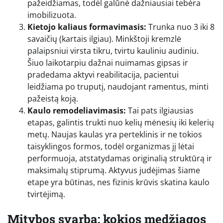
pažeidžiamas, todėl galūnė dažniausiai tebėra
imobilizuota.
Kietojo kaliaus formavimasis:
Trunka nuo 3 iki 8
savaičių (kartais ilgiau). Minkštoji kremzlė
palaipsniui virsta tikru, tvirtu kauliniu audiniu.
Šiuo laikotarpiu dažnai nuimamas gipsas ir
pradedama aktyvi reabilitacija, pacientui
leidžiama po truputį, naudojant ramentus, minti
pažeistą koją.
Kaulo remodeliavimasis:
Tai pats ilgiausias
etapas, galintis trukti nuo kelių mėnesių iki kelerių
metų. Naujas kaulas yra perteklinis ir ne tokios
taisyklingos formos, todėl organizmas jį lėtai
performuoja, atstatydamas originalią struktūrą ir
maksimalų stiprumą. Aktyvus judėjimas šiame
etape yra būtinas, nes fizinis krūvis skatina kaulo
tvirtėjimą.
Mitybos svarba: kokios medžiagos