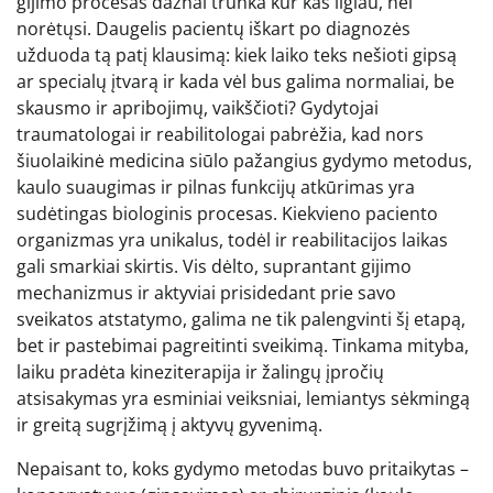
gijimo procesas dažnai trunka kur kas ilgiau, nei
norėtųsi. Daugelis pacientų iškart po diagnozės
užduoda tą patį klausimą: kiek laiko teks nešioti gipsą
ar specialų įtvarą ir kada vėl bus galima normaliai, be
skausmo ir apribojimų, vaikščioti? Gydytojai
traumatologai ir reabilitologai pabrėžia, kad nors
šiuolaikinė medicina siūlo pažangius gydymo metodus,
kaulo suaugimas ir pilnas funkcijų atkūrimas yra
sudėtingas biologinis procesas. Kiekvieno paciento
organizmas yra unikalus, todėl ir reabilitacijos laikas
gali smarkiai skirtis. Vis dėlto, suprantant gijimo
mechanizmus ir aktyviai prisidedant prie savo
sveikatos atstatymo, galima ne tik palengvinti šį etapą,
bet ir pastebimai pagreitinti sveikimą. Tinkama mityba,
laiku pradėta kineziterapija ir žalingų įpročių
atsisakymas yra esminiai veiksniai, lemiantys sėkmingą
ir greitą sugrįžimą į aktyvų gyvenimą.
Nepaisant to, koks gydymo metodas buvo pritaikytas –