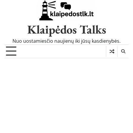
Skip
to
content
Klaipėdos Talks
Nuo uostamiesčio naujienų iki jūsų kasdienybės.