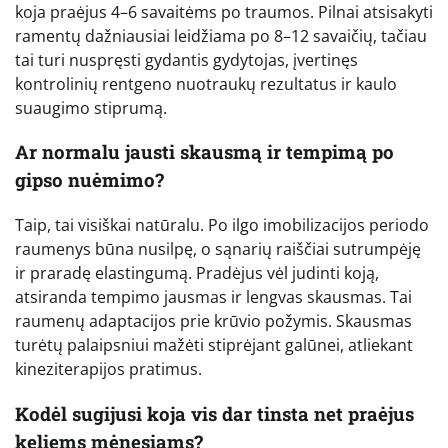
koja praėjus 4–6 savaitėms po traumos. Pilnai atsisakyti
ramentų dažniausiai leidžiama po 8–12 savaičių, tačiau
tai turi nuspręsti gydantis gydytojas, įvertinęs
kontrolinių rentgeno nuotraukų rezultatus ir kaulo
suaugimo stiprumą.
Ar normalu jausti skausmą ir tempimą po
gipso nuėmimo?
Taip, tai visiškai natūralu. Po ilgo imobilizacijos periodo
raumenys būna nusilpę, o sąnarių raiščiai sutrumpėję
ir praradę elastingumą. Pradėjus vėl judinti koją,
atsiranda tempimo jausmas ir lengvas skausmas. Tai
raumenų adaptacijos prie krūvio požymis. Skausmas
turėtų palaipsniui mažėti stiprėjant galūnei, atliekant
kineziterapijos pratimus.
Kodėl sugijusi koja vis dar tinsta net praėjus
keliems mėnesiams?