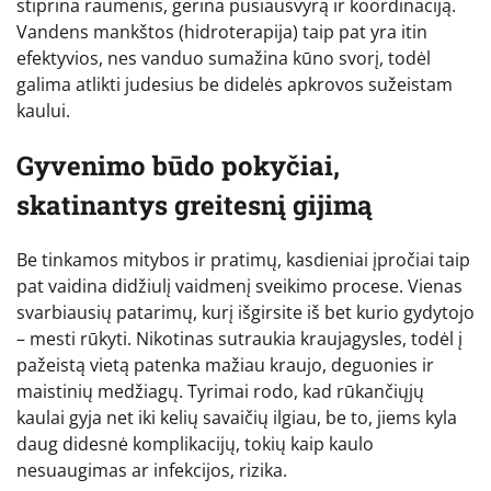
stiprina raumenis, gerina pusiausvyrą ir koordinaciją.
Vandens mankštos (hidroterapija) taip pat yra itin
efektyvios, nes vanduo sumažina kūno svorį, todėl
galima atlikti judesius be didelės apkrovos sužeistam
kaului.
Gyvenimo būdo pokyčiai,
skatinantys greitesnį gijimą
Be tinkamos mitybos ir pratimų, kasdieniai įpročiai taip
pat vaidina didžiulį vaidmenį sveikimo procese. Vienas
svarbiausių patarimų, kurį išgirsite iš bet kurio gydytojo
– mesti rūkyti. Nikotinas sutraukia kraujagysles, todėl į
pažeistą vietą patenka mažiau kraujo, deguonies ir
maistinių medžiagų. Tyrimai rodo, kad rūkančiųjų
kaulai gyja net iki kelių savaičių ilgiau, be to, jiems kyla
daug didesnė komplikacijų, tokių kaip kaulo
nesuaugimas ar infekcijos, rizika.