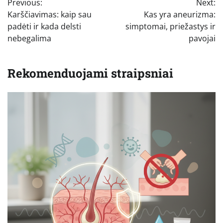
Previous:
Next:
tarp
Karščiavimas: kaip sau
Kas yra aneurizma:
įrašų
padėti ir kada delsti
simptomai, priežastys ir
nebegalima
pavojai
Rekomenduojami straipsniai