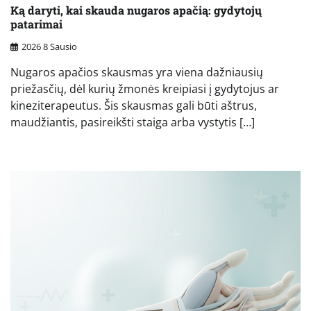
Ką daryti, kai skauda nugaros apačią: gydytojų
patarimai
2026 8 Sausio
Nugaros apačios skausmas yra viena dažniausių
priežasčių, dėl kurių žmonės kreipiasi į gydytojus ar
kineziterapeutus. Šis skausmas gali būti aštrus,
maudžiantis, pasireikšti staiga arba vystytis […]