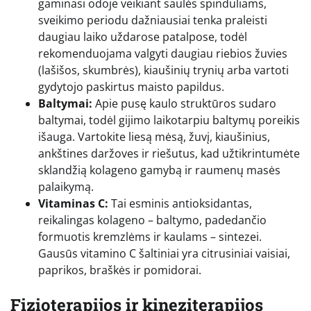
gaminasi odoje veikiant saulės spinduliams,
sveikimo periodu dažniausiai tenka praleisti
daugiau laiko uždarose patalpose, todėl
rekomenduojama valgyti daugiau riebios žuvies
(lašišos, skumbrės), kiaušinių trynių arba vartoti
gydytojo paskirtus maisto papildus.
Baltymai:
Apie pusę kaulo struktūros sudaro
baltymai, todėl gijimo laikotarpiu baltymų poreikis
išauga. Vartokite liesą mėsą, žuvį, kiaušinius,
ankštines daržoves ir riešutus, kad užtikrintumėte
sklandžią kolageno gamybą ir raumenų masės
palaikymą.
Vitaminas C:
Tai esminis antioksidantas,
reikalingas kolageno – baltymo, padedančio
formuotis kremzlėms ir kaulams – sintezei.
Gausūs vitamino C šaltiniai yra citrusiniai vaisiai,
paprikos, braškės ir pomidorai.
Fizioterapijos ir kineziterapijos