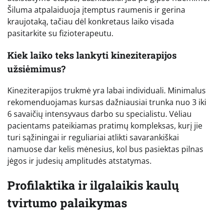
Šiluma atpalaiduoja įtemptus raumenis ir gerina
kraujotaką, tačiau dėl konkretaus laiko visada
pasitarkite su fizioterapeutu.
Kiek laiko teks lankyti kineziterapijos
užsiėmimus?
Kineziterapijos trukmė yra labai individuali. Minimalus
rekomenduojamas kursas dažniausiai trunka nuo 3 iki
6 savaičių intensyvaus darbo su specialistu. Vėliau
pacientams pateikiamas pratimų kompleksas, kurį jie
turi sąžiningai ir reguliariai atlikti savarankiškai
namuose dar kelis mėnesius, kol bus pasiektas pilnas
jėgos ir judesių amplitudės atstatymas.
Profilaktika ir ilgalaikis kaulų
tvirtumo palaikymas