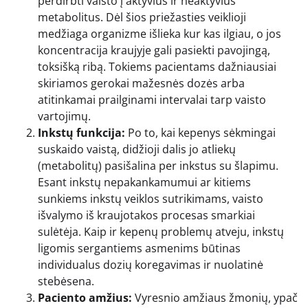
perdirbti vaisto į aktyvius ir neaktyvius
metabolitus. Dėl šios priežasties veiklioji
medžiaga organizme išlieka kur kas ilgiau, o jos
koncentracija kraujyje gali pasiekti pavojingą,
toksišką ribą. Tokiems pacientams dažniausiai
skiriamos gerokai mažesnės dozės arba
atitinkamai prailginami intervalai tarp vaisto
vartojimų.
Inkstų funkcija:
Po to, kai kepenys sėkmingai
suskaido vaistą, didžioji dalis jo atliekų
(metabolitų) pasišalina per inkstus su šlapimu.
Esant inkstų nepakankamumui ar kitiems
sunkiems inkstų veiklos sutrikimams, vaisto
išvalymo iš kraujotakos procesas smarkiai
sulėtėja. Kaip ir kepenų problemų atveju, inkstų
ligomis sergantiems asmenims būtinas
individualus dozių koregavimas ir nuolatinė
stebėsena.
Paciento amžius:
Vyresnio amžiaus žmonių, ypač