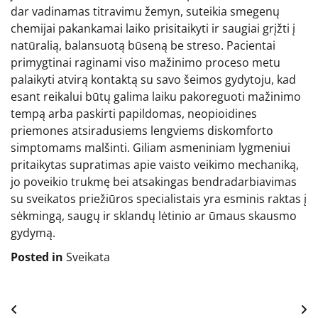
dar vadinamas titravimu žemyn, suteikia smegenų
chemijai pakankamai laiko prisitaikyti ir saugiai grįžti į
natūralią, balansuotą būseną be streso. Pacientai
primygtinai raginami viso mažinimo proceso metu
palaikyti atvirą kontaktą su savo šeimos gydytoju, kad
esant reikalui būtų galima laiku pakoreguoti mažinimo
tempą arba paskirti papildomas, neopioidines
priemones atsiradusiems lengviems diskomforto
simptomams malšinti. Giliam asmeniniam lygmeniui
pritaikytas supratimas apie vaisto veikimo mechaniką,
jo poveikio trukmę bei atsakingas bendradarbiavimas
su sveikatos priežiūros specialistais yra esminis raktas į
sėkmingą, saugų ir sklandų lėtinio ar ūmaus skausmo
gydymą.
Posted in
Sveikata
Navigacija