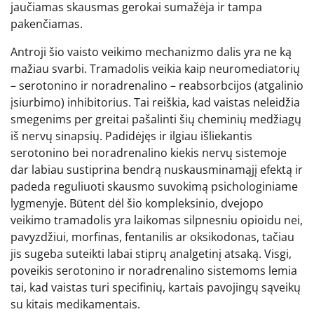
jaučiamas skausmas gerokai sumažėja ir tampa
pakenčiamas.
Antroji šio vaisto veikimo mechanizmo dalis yra ne ką
mažiau svarbi. Tramadolis veikia kaip neuromediatorių
– serotonino ir noradrenalino – reabsorbcijos (atgalinio
įsiurbimo) inhibitorius. Tai reiškia, kad vaistas neleidžia
smegenims per greitai pašalinti šių cheminių medžiagų
iš nervų sinapsių. Padidėjęs ir ilgiau išliekantis
serotonino bei noradrenalino kiekis nervų sistemoje
dar labiau sustiprina bendrą nuskausminamąjį efektą ir
padeda reguliuoti skausmo suvokimą psichologiniame
lygmenyje. Būtent dėl šio kompleksinio, dvejopo
veikimo tramadolis yra laikomas silpnesniu opioidu nei,
pavyzdžiui, morfinas, fentanilis ar oksikodonas, tačiau
jis sugeba suteikti labai stiprų analgetinį atsaką. Visgi,
poveikis serotonino ir noradrenalino sistemoms lemia
tai, kad vaistas turi specifinių, kartais pavojingų sąveikų
su kitais medikamentais.