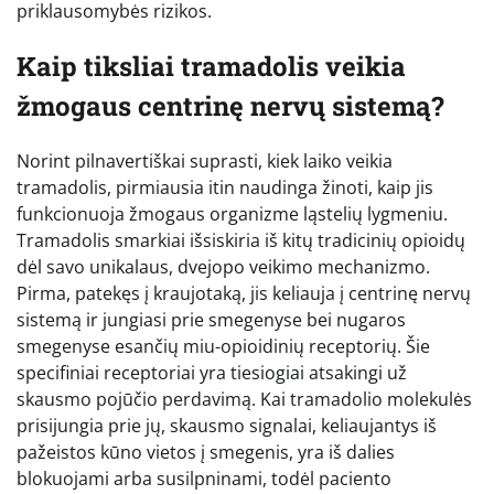
priklausomybės rizikos.
Kaip tiksliai tramadolis veikia
žmogaus centrinę nervų sistemą?
Norint pilnavertiškai suprasti, kiek laiko veikia
tramadolis, pirmiausia itin naudinga žinoti, kaip jis
funkcionuoja žmogaus organizme ląstelių lygmeniu.
Tramadolis smarkiai išsiskiria iš kitų tradicinių opioidų
dėl savo unikalaus, dvejopo veikimo mechanizmo.
Pirma, patekęs į kraujotaką, jis keliauja į centrinę nervų
sistemą ir jungiasi prie smegenyse bei nugaros
smegenyse esančių miu-opioidinių receptorių. Šie
specifiniai receptoriai yra tiesiogiai atsakingi už
skausmo pojūčio perdavimą. Kai tramadolio molekulės
prisijungia prie jų, skausmo signalai, keliaujantys iš
pažeistos kūno vietos į smegenis, yra iš dalies
blokuojami arba susilpninami, todėl paciento