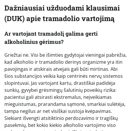
Dažniausiai užduodami klausimai
(DUK) apie tramadolio vartojimą
Ar vartojant tramadolį galima gerti
alkoholinius gėrimus?
Griežtai ne. Visi be išimties gydytojai vieningai pabrėžia,
kad alkoholio ir tramadolio derinys organizme yra itin
pavojingas ir atskirais atvejais gali būti mirtinas. Abi
šios substancijos veikia kaip centrinės nervų sistemos
slopintuvai. Jas vartojant kartu, drastiškai padidėja
sunkių, gyvybei grėsmingų šalutinių poveikių rizika:
pacientui gali atsirasti ekstremalus, neįveikiamas
mieguistumas, prarandama sąmonė, smarkiai sulėtėja,
tampa negilus ar net visiškai sustoja kvėpavimas.
Siekiant išvengti atsitiktinio perdozavimo ir tragiškų
pasekmių, bet kokio kiekio alkoholio vartojimo viso