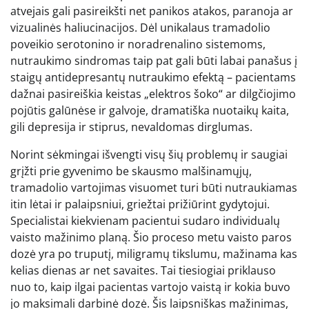
atvejais gali pasireikšti net panikos atakos, paranoja ar
vizualinės haliucinacijos. Dėl unikalaus tramadolio
poveikio serotonino ir noradrenalino sistemoms,
nutraukimo sindromas taip pat gali būti labai panašus į
staigų antidepresantų nutraukimo efektą – pacientams
dažnai pasireiškia keistas „elektros šoko“ ar dilgčiojimo
pojūtis galūnėse ir galvoje, dramatiška nuotaikų kaita,
gili depresija ir stiprus, nevaldomas dirglumas.
Norint sėkmingai išvengti visų šių problemų ir saugiai
grįžti prie gyvenimo be skausmo malšinamųjų,
tramadolio vartojimas visuomet turi būti nutraukiamas
itin lėtai ir palaipsniui, griežtai prižiūrint gydytojui.
Specialistai kiekvienam pacientui sudaro individualų
vaisto mažinimo planą. Šio proceso metu vaisto paros
dozė yra po truputį, miligramų tikslumu, mažinama kas
kelias dienas ar net savaites. Tai tiesiogiai priklauso
nuo to, kaip ilgai pacientas vartojo vaistą ir kokia buvo
jo maksimali darbinė dozė. Šis laipsniškas mažinimas,