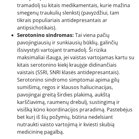
tramadolį su kitais medikamentais, kurie mažina
smegenų traukulių slenkstį (pavyzdžiui, tam
tikrais populiariais antidepresantais ar
antipsichotikais).
Serotonino sindromas:
Tai viena pačių
pavojingiausių ir sunkiausių būklių, galinčių
išsivystyti vartojant tramadolį. Ši rizika
maksimaliai išauga, jei vaistas vartojamas kartu su
kitais serotonino kiekį kraujyje didinančiais
vaistais (SSRI, SNRI klasės antidepresantais).
Serotonino sindromo simptomai apima gilų
sumišimą, regos ir klausos haliucinacijas,
pavojingai greitą širdies plakimą, aukštą
karščiavimą, raumenų drebulį, sustingimą ir
visišką kūno koordinacijos praradimą. Pastebėjus
bet kurį iš šių požymių, būtina nedelsiant
nutraukti vaisto vartojimą ir kviesti skubią
medicininę pagalbą.