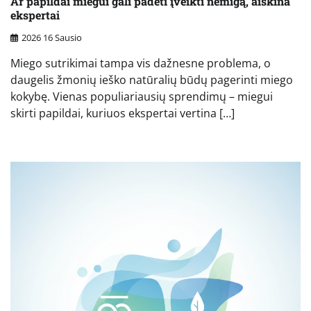
Ar papildai miegui gali padėti įveikti nemigą, aiškina
ekspertai
2026 16 Sausio
Miego sutrikimai tampa vis dažnesne problema, o
daugelis žmonių ieško natūralių būdų pagerinti miego
kokybę. Vienas populiariausių sprendimų – miegui
skirti papildai, kuriuos ekspertai vertina […]