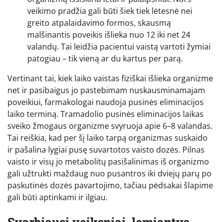
veikimo pradžia gali būti šiek tiek lėtesnė nei
greito atpalaidavimo formos, skausmą
malšinantis poveikis išlieka nuo 12 iki net 24
valandų. Tai leidžia pacientui vaistą vartoti žymiai
patogiau – tik vieną ar du kartus per parą.
Vertinant tai, kiek laiko vaistas fiziškai išlieka organizme
net ir pasibaigus jo pastebimam nuskausminamajam
poveikiui, farmakologai naudoja pusinės eliminacijos
laiko terminą. Tramadolio pusinės eliminacijos laikas
sveiko žmogaus organizme svyruoja apie 6–8 valandas.
Tai reiškia, kad per šį laiko tarpą organizmas suskaido
ir pašalina lygiai pusę suvartotos vaisto dozės. Pilnas
vaisto ir visų jo metabolitų pasišalinimas iš organizmo
gali užtrukti maždaug nuo pusantros iki dviejų parų po
paskutinės dozės pavartojimo, tačiau pėdsakai šlapime
gali būti aptinkami ir ilgiau.
Svarbiausi veiksniai, lemiantys