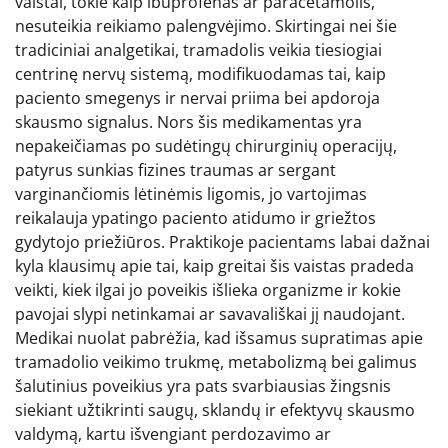
vaistai, tokie kaip ibuprofenas ar paracetamolis,
nesuteikia reikiamo palengvėjimo. Skirtingai nei šie
tradiciniai analgetikai, tramadolis veikia tiesiogiai
centrinę nervų sistemą, modifikuodamas tai, kaip
paciento smegenys ir nervai priima bei apdoroja
skausmo signalus. Nors šis medikamentas yra
nepakeičiamas po sudėtingų chirurginių operacijų,
patyrus sunkias fizines traumas ar sergant
varginančiomis lėtinėmis ligomis, jo vartojimas
reikalauja ypatingo paciento atidumo ir griežtos
gydytojo priežiūros. Praktikoje pacientams labai dažnai
kyla klausimų apie tai, kaip greitai šis vaistas pradeda
veikti, kiek ilgai jo poveikis išlieka organizme ir kokie
pavojai slypi netinkamai ar savavališkai jį naudojant.
Medikai nuolat pabrėžia, kad išsamus supratimas apie
tramadolio veikimo trukmę, metabolizmą bei galimus
šalutinius poveikius yra pats svarbiausias žingsnis
siekiant užtikrinti saugų, sklandų ir efektyvų skausmo
valdymą, kartu išvengiant perdozavimo ar