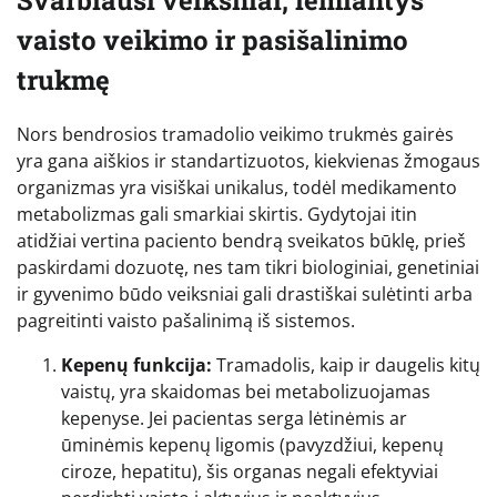
vaisto veikimo ir pasišalinimo
trukmę
Nors bendrosios tramadolio veikimo trukmės gairės
yra gana aiškios ir standartizuotos, kiekvienas žmogaus
organizmas yra visiškai unikalus, todėl medikamento
metabolizmas gali smarkiai skirtis. Gydytojai itin
atidžiai vertina paciento bendrą sveikatos būklę, prieš
paskirdami dozuotę, nes tam tikri biologiniai, genetiniai
ir gyvenimo būdo veiksniai gali drastiškai sulėtinti arba
pagreitinti vaisto pašalinimą iš sistemos.
Kepenų funkcija:
Tramadolis, kaip ir daugelis kitų
vaistų, yra skaidomas bei metabolizuojamas
kepenyse. Jei pacientas serga lėtinėmis ar
ūminėmis kepenų ligomis (pavyzdžiui, kepenų
ciroze, hepatitu), šis organas negali efektyviai