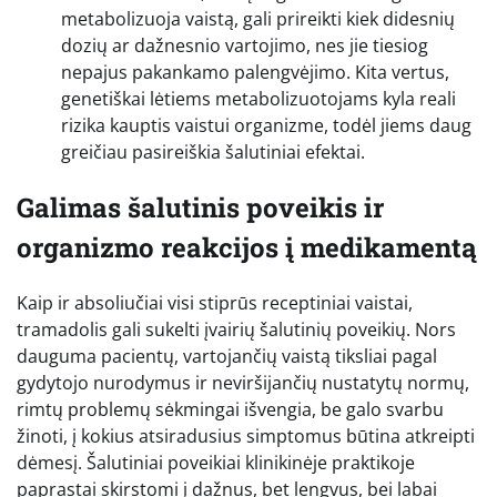
metabolizuoja vaistą, gali prireikti kiek didesnių
dozių ar dažnesnio vartojimo, nes jie tiesiog
nepajus pakankamo palengvėjimo. Kita vertus,
genetiškai lėtiems metabolizuotojams kyla reali
rizika kauptis vaistui organizme, todėl jiems daug
greičiau pasireiškia šalutiniai efektai.
Galimas šalutinis poveikis ir
organizmo reakcijos į medikamentą
Kaip ir absoliučiai visi stiprūs receptiniai vaistai,
tramadolis gali sukelti įvairių šalutinių poveikių. Nors
dauguma pacientų, vartojančių vaistą tiksliai pagal
gydytojo nurodymus ir neviršijančių nustatytų normų,
rimtų problemų sėkmingai išvengia, be galo svarbu
žinoti, į kokius atsiradusius simptomus būtina atkreipti
dėmesį. Šalutiniai poveikiai klinikinėje praktikoje
paprastai skirstomi į dažnus, bet lengvus, bei labai