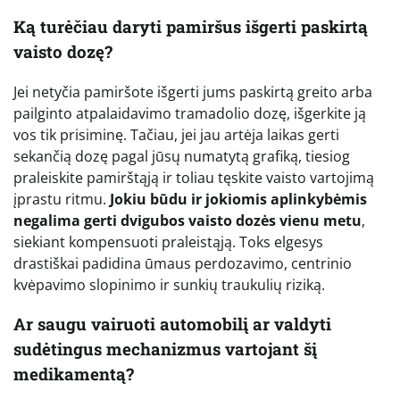
Ką turėčiau daryti pamiršus išgerti paskirtą
vaisto dozę?
Jei netyčia pamiršote išgerti jums paskirtą greito arba
pailginto atpalaidavimo tramadolio dozę, išgerkite ją
vos tik prisiminę. Tačiau, jei jau artėja laikas gerti
sekančią dozę pagal jūsų numatytą grafiką, tiesiog
praleiskite pamirštąją ir toliau tęskite vaisto vartojimą
įprastu ritmu.
Jokiu būdu ir jokiomis aplinkybėmis
negalima gerti dvigubos vaisto dozės vienu metu
,
siekiant kompensuoti praleistąją. Toks elgesys
drastiškai padidina ūmaus perdozavimo, centrinio
kvėpavimo slopinimo ir sunkių traukulių riziką.
Ar saugu vairuoti automobilį ar valdyti
sudėtingus mechanizmus vartojant šį
medikamentą?