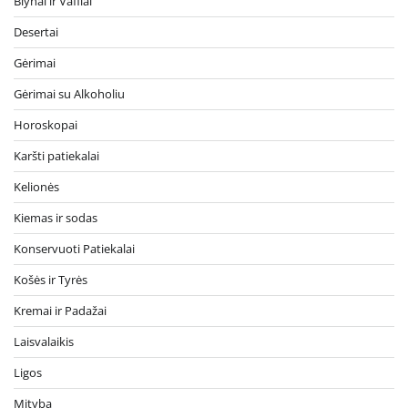
Blynai ir Vafliai
Desertai
Gėrimai
Gėrimai su Alkoholiu
Horoskopai
Karšti patiekalai
Kelionės
Kiemas ir sodas
Konservuoti Patiekalai
Košės ir Tyrės
Kremai ir Padažai
Laisvalaikis
Ligos
Mityba