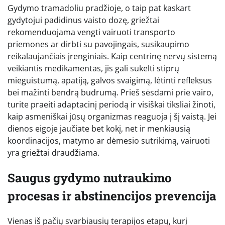
Gydymo tramadoliu pradžioje, o taip pat kaskart
gydytojui padidinus vaisto dozę, griežtai
rekomenduojama vengti vairuoti transporto
priemones ar dirbti su pavojingais, susikaupimo
reikalaujančiais įrenginiais. Kaip centrinę nervų sistemą
veikiantis medikamentas, jis gali sukelti stiprų
mieguistumą, apatiją, galvos svaigimą, lėtinti refleksus
bei mažinti bendrą budrumą. Prieš sėsdami prie vairo,
turite praeiti adaptacinį periodą ir visiškai tiksliai žinoti,
kaip asmeniškai jūsų organizmas reaguoja į šį vaistą. Jei
dienos eigoje jaučiate bet kokį, net ir menkiausią
koordinacijos, matymo ar dėmesio sutrikimą, vairuoti
yra griežtai draudžiama.
Saugus gydymo nutraukimo
procesas ir abstinencijos prevencija
Vienas iš pačių svarbiausių terapijos etapų, kurį