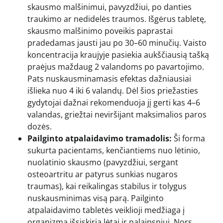
skausmo malšinimui, pavyzdžiui, po danties
traukimo ar nedidelės traumos. Išgėrus tabletę,
skausmo malšinimo poveikis paprastai
pradedamas jausti jau po 30–60 minučių. Vaisto
koncentracija kraujyje pasiekia aukščiausią tašką
praėjus maždaug 2 valandoms po pavartojimo.
Pats nuskausminamasis efektas dažniausiai
išlieka nuo 4 iki 6 valandų. Dėl šios priežasties
gydytojai dažnai rekomenduoja jį gerti kas 4–6
valandas, griežtai neviršijant maksimalios paros
dozės.
Pailginto atpalaidavimo tramadolis:
Ši forma
sukurta pacientams, kenčiantiems nuo lėtinio,
nuolatinio skausmo (pavyzdžiui, sergant
osteoartritu ar patyrus sunkias nugaros
traumas), kai reikalingas stabilus ir tolygus
nuskausminimas visą parą. Pailginto
atpalaidavimo tabletės veiklioji medžiaga į
organizmą išsiskiria lėtai ir palaipsniui. Nors