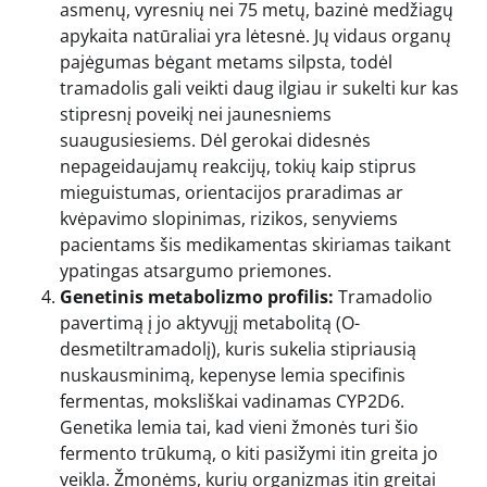
asmenų, vyresnių nei 75 metų, bazinė medžiagų
apykaita natūraliai yra lėtesnė. Jų vidaus organų
pajėgumas bėgant metams silpsta, todėl
tramadolis gali veikti daug ilgiau ir sukelti kur kas
stipresnį poveikį nei jaunesniems
suaugusiesiems. Dėl gerokai didesnės
nepageidaujamų reakcijų, tokių kaip stiprus
mieguistumas, orientacijos praradimas ar
kvėpavimo slopinimas, rizikos, senyviems
pacientams šis medikamentas skiriamas taikant
ypatingas atsargumo priemones.
Genetinis metabolizmo profilis:
Tramadolio
pavertimą į jo aktyvųjį metabolitą (O-
desmetiltramadolį), kuris sukelia stipriausią
nuskausminimą, kepenyse lemia specifinis
fermentas, moksliškai vadinamas CYP2D6.
Genetika lemia tai, kad vieni žmonės turi šio
fermento trūkumą, o kiti pasižymi itin greita jo
veikla. Žmonėms, kurių organizmas itin greitai