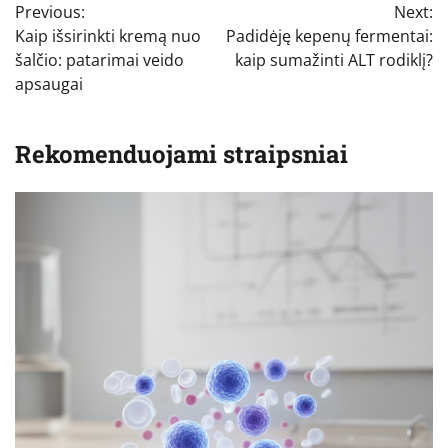
Previous:
Next:
tarp
Kaip išsirinkti kremą nuo
Padidėję kepenų fermentai:
įrašų
šalčio: patarimai veido
kaip sumažinti ALT rodiklį?
apsaugai
Rekomenduojami straipsniai