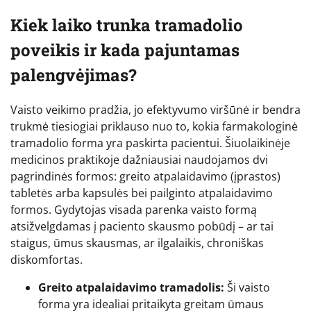
Kiek laiko trunka tramadolio
poveikis ir kada pajuntamas
palengvėjimas?
Vaisto veikimo pradžia, jo efektyvumo viršūnė ir bendra
trukmė tiesiogiai priklauso nuo to, kokia farmakologinė
tramadolio forma yra paskirta pacientui. Šiuolaikinėje
medicinos praktikoje dažniausiai naudojamos dvi
pagrindinės formos: greito atpalaidavimo (įprastos)
tabletės arba kapsulės bei pailginto atpalaidavimo
formos. Gydytojas visada parenka vaisto formą
atsižvelgdamas į paciento skausmo pobūdį – ar tai
staigus, ūmus skausmas, ar ilgalaikis, chroniškas
diskomfortas.
Greito atpalaidavimo tramadolis:
Ši vaisto
forma yra idealiai pritaikyta greitam ūmaus