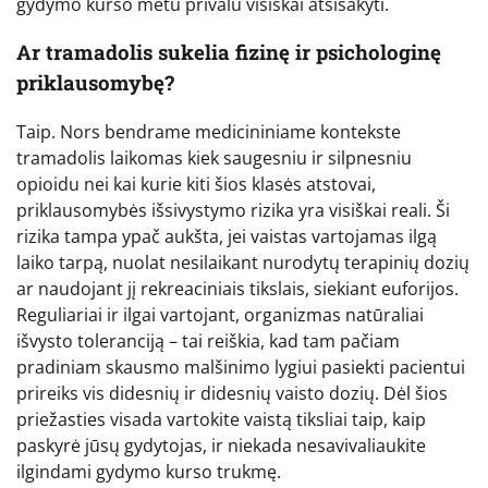
gydymo kurso metu privalu visiškai atsisakyti.
Ar tramadolis sukelia fizinę ir psichologinę
priklausomybę?
Taip. Nors bendrame medicininiame kontekste
tramadolis laikomas kiek saugesniu ir silpnesniu
opioidu nei kai kurie kiti šios klasės atstovai,
priklausomybės išsivystymo rizika yra visiškai reali. Ši
rizika tampa ypač aukšta, jei vaistas vartojamas ilgą
laiko tarpą, nuolat nesilaikant nurodytų terapinių dozių
ar naudojant jį rekreaciniais tikslais, siekiant euforijos.
Reguliariai ir ilgai vartojant, organizmas natūraliai
išvysto toleranciją – tai reiškia, kad tam pačiam
pradiniam skausmo malšinimo lygiui pasiekti pacientui
prireiks vis didesnių ir didesnių vaisto dozių. Dėl šios
priežasties visada vartokite vaistą tiksliai taip, kaip
paskyrė jūsų gydytojas, ir niekada nesavivaliaukite
ilgindami gydymo kurso trukmę.