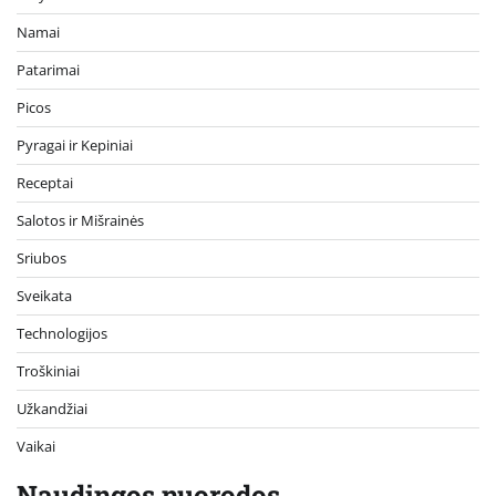
Namai
Patarimai
Picos
Pyragai ir Kepiniai
Receptai
Salotos ir Mišrainės
Sriubos
Sveikata
Technologijos
Troškiniai
Užkandžiai
Vaikai
Naudingos nuorodos