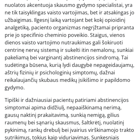
nuolatos akcentuoja skausmo gydymo specialistai, yra
ne tik taisyklingas vaisto vartojimas, bet ir atsakingas jo
užbaigimas. Ilgesnį laiką vartojant bet kokį opioidinį
analgetiką, paciento organizmas negrįžtamai pripranta
prie jo specifinio cheminio poveikio. Staigus, vienos
dienos vaisto vartojimo nutraukimas gali šokiruoti
centrinę nervų sistemą ir sukelti itin nemalonų, sunkiai
pakeliamą bei varginantį abstinencijos sindromą. Tai
sudėtinga būsena, kurią lydi daugybė nepageidaujamų,
aštrių fizinių ir psichologinių simptomų, dažnai
reikalaujančių skubaus medikų įsikišimo ir papildomo
gydymo.
Tipiški ir dažniausiai pacientų patiriami abstinencijos
simptomai apima didžiulį, nepaaiškinamą nerimą,
gausų naktinį prakaitavimą, sunkią nemigą, gilius
raumenų bei sąnarių skausmus, šaltkrėtį, nuolatinį
pykinimą, rankų drebulį bei įvairius virškinamojo trakto
sutrikimus, tokius kaip viduriavimas. Sunkesniais