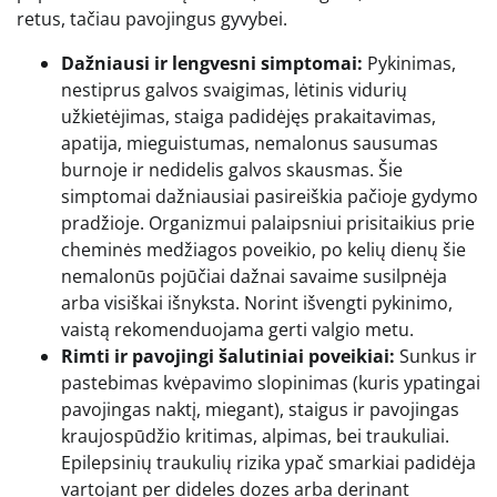
retus, tačiau pavojingus gyvybei.
Dažniausi ir lengvesni simptomai:
Pykinimas,
nestiprus galvos svaigimas, lėtinis vidurių
užkietėjimas, staiga padidėjęs prakaitavimas,
apatija, mieguistumas, nemalonus sausumas
burnoje ir nedidelis galvos skausmas. Šie
simptomai dažniausiai pasireiškia pačioje gydymo
pradžioje. Organizmui palaipsniui prisitaikius prie
cheminės medžiagos poveikio, po kelių dienų šie
nemalonūs pojūčiai dažnai savaime susilpnėja
arba visiškai išnyksta. Norint išvengti pykinimo,
vaistą rekomenduojama gerti valgio metu.
Rimti ir pavojingi šalutiniai poveikiai:
Sunkus ir
pastebimas kvėpavimo slopinimas (kuris ypatingai
pavojingas naktį, miegant), staigus ir pavojingas
kraujospūdžio kritimas, alpimas, bei traukuliai.
Epilepsinių traukulių rizika ypač smarkiai padidėja
vartojant per dideles dozes arba derinant