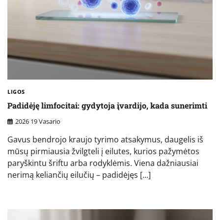
LIGOS
Padidėję limfocitai: gydytoja įvardijo, kada sunerimti
2026 19 Vasario
Gavus bendrojo kraujo tyrimo atsakymus, daugelis iš
mūsų pirmiausia žvilgteli į eilutes, kurios pažymėtos
paryškintu šriftu arba rodyklėmis. Viena dažniausiai
nerimą keliančių eilučių – padidėjęs […]