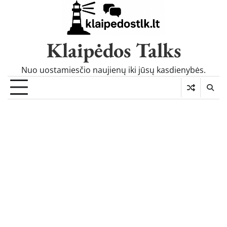
Skip
to
content
Klaipėdos Talks
Nuo uostamiesčio naujienų iki jūsų kasdienybės.