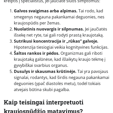
kreiptis į specialistus, jei jaučiate šiuos simptomus:
Galvos svaigimas arba alpimas.
Tai rodo, kad
smegenys negauna pakankamai deguonies, nes
kraujospūdis per žemas.
Nuolatinis nuovargis ir silpnumas.
Jei jaučiatės
išsekę net ryte, tai gali rodyti prastą kraujotaką.
Sutrikusi koncentracija ir „rūkas“ galvoje.
Hipotenzija tiesiogiai veikia kognityvines funkcijas.
Šaltos rankos ir pėdos.
Organizmas gali riboti
kraujotaką galūnėse, kad išlaikytų kraujo tėkmę į
gyvybiškai svarbius organus.
Dusulys ir skausmas krūtinėje.
Tai yra pavojaus
signalai, rodantys, kad širdis negauna pakankamai
deguonies (ypač diastolės metu), todėl tokiais
atvejais būtina skubi pagalba.
Kaip teisingai interpretuoti
kraujospūdžio matavimus?