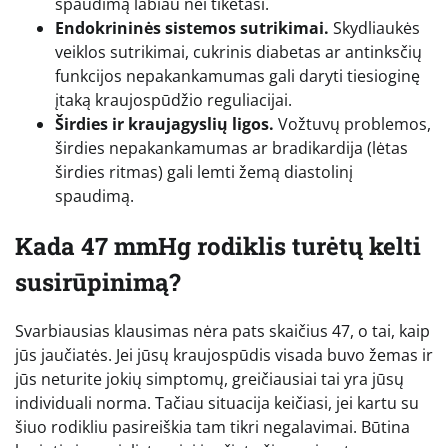
spaudimą labiau nei tikėtasi.
Endokrininės sistemos sutrikimai.
Skydliaukės
veiklos sutrikimai, cukrinis diabetas ar antinksčių
funkcijos nepakankamumas gali daryti tiesioginę
įtaką kraujospūdžio reguliacijai.
Širdies ir kraujagyslių ligos.
Vožtuvų problemos,
širdies nepakankamumas ar bradikardija (lėtas
širdies ritmas) gali lemti žemą diastolinį
spaudimą.
Kada 47 mmHg rodiklis turėtų kelti
susirūpinimą?
Svarbiausias klausimas nėra pats skaičius 47, o tai, kaip
jūs jaučiatės. Jei jūsų kraujospūdis visada buvo žemas ir
jūs neturite jokių simptomų, greičiausiai tai yra jūsų
individuali norma. Tačiau situacija keičiasi, jei kartu su
šiuo rodikliu pasireiškia tam tikri negalavimai. Būtina