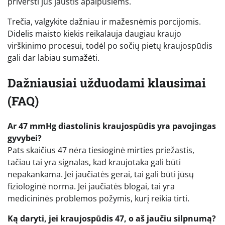
priversti jus jaustis apalpusiems.
Trečia, valgykite dažniau ir mažesnėmis porcijomis.
Didelis maisto kiekis reikalauja daugiau kraujo
virškinimo procesui, todėl po sočių pietų kraujospūdis
gali dar labiau sumažėti.
Dažniausiai užduodami klausimai
(FAQ)
Ar 47 mmHg diastolinis kraujospūdis yra pavojingas
gyvybei?
Pats skaičius 47 nėra tiesioginė mirties priežastis,
tačiau tai yra signalas, kad kraujotaka gali būti
nepakankama. Jei jaučiatės gerai, tai gali būti jūsų
fiziologinė norma. Jei jaučiatės blogai, tai yra
medicininės problemos požymis, kurį reikia tirti.
Ką daryti, jei kraujospūdis 47, o aš jaučiu silpnumą?