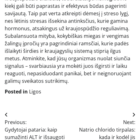
kiekį gali būti paprastas ir efektyvus būdas pagerinti
savijautą. Taip pat verta atkreipti dėmesį į streso lygį,
nes lėtinis stresas išsekina antinksčius, kurie gamina
hormonus, atsakingus už kraujospūdžio reguliavimą.
Subalansuota mityba, kokybiškas miegas ir vengimas
žalingų įpročių yra pagrindiniai ramsčiai, kurie padės
išlaikyti širdies ir kraujagyslių sistemą stiprią ilgus
metus. Atminkite, kad jūsų organizmas nuolat siunčia
signalus – svarbiausia yra mokėti juos išgirsti ir laiku
reaguoti, nepasiduodant panikai, bet ir neignoruojant
galimų sveikatos sutrikimų.
Posted in
Ligos
Navigacija
Previous:
Next:
tarp
Gydytojai pataria: kaip
Natrio chlorido tirpalas:
įrašų
sumažinti ALT ir išsaugoti
kada ir kodėl jis