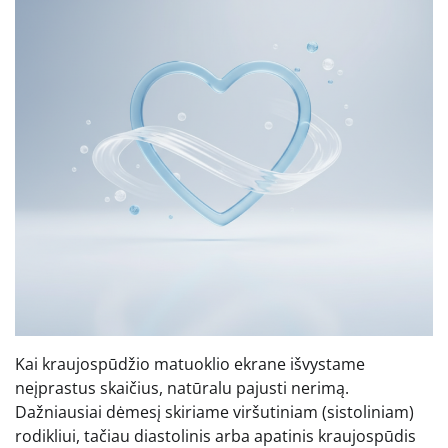
Kai kraujospūdžio matuoklio ekrane išvystame
neįprastus skaičius, natūralu pajusti nerimą.
Dažniausiai dėmesį skiriame viršutiniam (sistoliniam)
rodikliui, tačiau diastolinis arba apatinis kraujospūdis