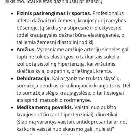
įsikišimo. Štai keletas dažniausių priežasčių:
Fizinis pasirengimas ir sportas.
Profesionalūs
atletai dažnai turi žemesnį kraujospūdį ramybės
būsenoje. Jų širdis yra stipresnė ir efektyvesnė,
todėl kraujagyslės dažnai būna elastingesnės, o
tai lemia žemesnį diastolinį rodiklį.
Amžius.
Vyresniame amžiuje arterijų sienelės gali
tapti ne tokios elastingos, o tai kartais sukelia
izoliuotą sistolinę hipertenziją, kai viršutinis
skaičius kyla, o apatinis, priešingai, krenta.
Dehidratacija.
Kai organizme trūksta skysčių,
sumažėja bendras cirkuliuojančio kraujo tūris. Dėl
to sumažėja slėgis kraujagyslėse, o tai tiesiogiai
atsispindi matuoklio rodmenyse.
Medikamentų poveikis.
Vaistai nuo aukšto
kraujospūdžio (antihipertenziniai), diuretikai
(šlapimą varantys vaistai), antidepresantai ar net
kai kurie vaistai nuo skausmo gali „nuleisti“