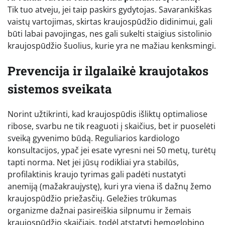
Tik tuo atveju, jei taip paskirs gydytojas. Savarankiškas
vaistų vartojimas, skirtas kraujospūdžio didinimui, gali
būti labai pavojingas, nes gali sukelti staigius sistolinio
kraujospūdžio šuolius, kurie yra ne mažiau kenksmingi.
Prevencija ir ilgalaikė kraujotakos
sistemos sveikata
Norint užtikrinti, kad kraujospūdis išliktų optimaliose
ribose, svarbu ne tik reaguoti į skaičius, bet ir puoselėti
sveiką gyvenimo būdą. Reguliarios kardiologo
konsultacijos, ypač jei esate vyresni nei 50 metų, turėtų
tapti norma. Net jei jūsų rodikliai yra stabilūs,
profilaktinis kraujo tyrimas gali padėti nustatyti
anemiją (mažakraujystę), kuri yra viena iš dažnų žemo
kraujospūdžio priežasčių. Geležies trūkumas
organizme dažnai pasireiškia silpnumu ir žemais
kraujospūdžio skaičiais, todėl atstatyti hemoglobino