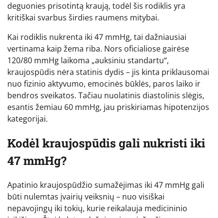
deguonies prisotintą kraują, todėl šis rodiklis yra
kritiškai svarbus širdies raumens mitybai.
Kai rodiklis nukrenta iki 47 mmHg, tai dažniausiai
vertinama kaip žema riba. Nors oficialiose gairėse
120/80 mmHg laikoma „auksiniu standartu“,
kraujospūdis nėra statinis dydis – jis kinta priklausomai
nuo fizinio aktyvumo, emocinės būklės, paros laiko ir
bendros sveikatos. Tačiau nuolatinis diastolinis slėgis,
esantis žemiau 60 mmHg, jau priskiriamas hipotenzijos
kategorijai.
Kodėl kraujospūdis gali nukristi iki
47 mmHg?
Apatinio kraujospūdžio sumažėjimas iki 47 mmHg gali
būti nulemtas įvairių veiksnių – nuo visiškai
nepavojingų iki tokių, kurie reikalauja medicininio