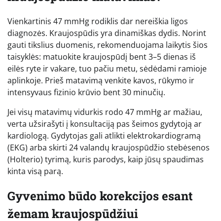
Vienkartinis 47 mmHg rodiklis dar nereiškia ligos
diagnozės. Kraujospūdis yra dinamiškas dydis. Norint
gauti tikslius duomenis, rekomenduojama laikytis šios
taisyklės: matuokite kraujospūdį bent 3–5 dienas iš
eilės ryte ir vakare, tuo pačiu metu, sėdėdami ramioje
aplinkoje. Prieš matavimą venkite kavos, rūkymo ir
intensyvaus fizinio krūvio bent 30 minučių.
Jei visų matavimų vidurkis rodo 47 mmHg ar mažiau,
verta užsirašyti į konsultaciją pas šeimos gydytoją ar
kardiologą. Gydytojas gali atlikti elektrokardiogramą
(EKG) arba skirti 24 valandų kraujospūdžio stebėsenos
(Holterio) tyrimą, kuris parodys, kaip jūsų spaudimas
kinta visą parą.
Gyvenimo būdo korekcijos esant
žemam kraujospūdžiui