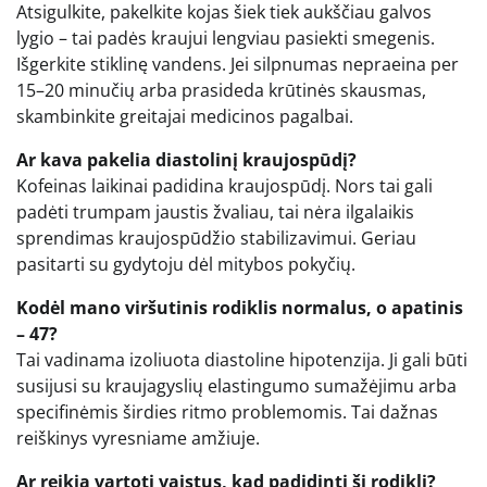
Atsigulkite, pakelkite kojas šiek tiek aukščiau galvos
lygio – tai padės kraujui lengviau pasiekti smegenis.
Išgerkite stiklinę vandens. Jei silpnumas nepraeina per
15–20 minučių arba prasideda krūtinės skausmas,
skambinkite greitajai medicinos pagalbai.
Ar kava pakelia diastolinį kraujospūdį?
Kofeinas laikinai padidina kraujospūdį. Nors tai gali
padėti trumpam jaustis žvaliau, tai nėra ilgalaikis
sprendimas kraujospūdžio stabilizavimui. Geriau
pasitarti su gydytoju dėl mitybos pokyčių.
Kodėl mano viršutinis rodiklis normalus, o apatinis
– 47?
Tai vadinama izoliuota diastoline hipotenzija. Ji gali būti
susijusi su kraujagyslių elastingumo sumažėjimu arba
specifinėmis širdies ritmo problemomis. Tai dažnas
reiškinys vyresniame amžiuje.
Ar reikia vartoti vaistus, kad padidinti šį rodiklį?