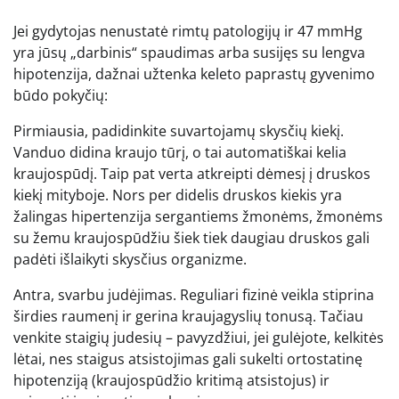
Jei gydytojas nenustatė rimtų patologijų ir 47 mmHg
yra jūsų „darbinis“ spaudimas arba susijęs su lengva
hipotenzija, dažnai užtenka keleto paprastų gyvenimo
būdo pokyčių:
Pirmiausia, padidinkite suvartojamų skysčių kiekį.
Vanduo didina kraujo tūrį, o tai automatiškai kelia
kraujospūdį. Taip pat verta atkreipti dėmesį į druskos
kiekį mityboje. Nors per didelis druskos kiekis yra
žalingas hipertenzija sergantiems žmonėms, žmonėms
su žemu kraujospūdžiu šiek tiek daugiau druskos gali
padėti išlaikyti skysčius organizme.
Antra, svarbu judėjimas. Reguliari fizinė veikla stiprina
širdies raumenį ir gerina kraujagyslių tonusą. Tačiau
venkite staigių judesių – pavyzdžiui, jei gulėjote, kelkitės
lėtai, nes staigus atsistojimas gali sukelti ortostatinę
hipotenziją (kraujospūdžio kritimą atsistojus) ir