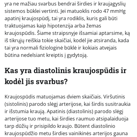
yra ne mažiau svarbus bendrai širdies ir kraujagyslių
sistemos būklei vertinti. Jei matuoklis rodo 47 mmHg
apatinį kraujospūdį, tai yra rodiklis, kuris gali būti
traktuojamas kaip hipotenzija arba žemas
kraujospūdis. Šiame straipsnyje išsamiai aptarsime, ką
iš tikrųjų reiškia tokie skaičiai, kodėl jie atsiranda, kada
tai yra normali fiziologinė būklė ir kokiais atvejais
būtina nedelsiant kreiptis į gydytoją.
Kas yra diastolinis kraujospūdis ir
kodėl jis svarbus?
Kraujospūdis matuojamas dviem skaičiais. Viršutinis
(sistolinis) parodo slėgį arterijose, kai širdis susitraukia
ir išstumia kraują. Apatinis (diastolinis) parodo slėgį
arterijose tuo metu, kai širdies raumuo atsipalaiduoja
tarp dūžių ir prisipildo kraujo. Būtent diastolinio
kraujospūdžio metu širdies vainikinės arterijos gauna