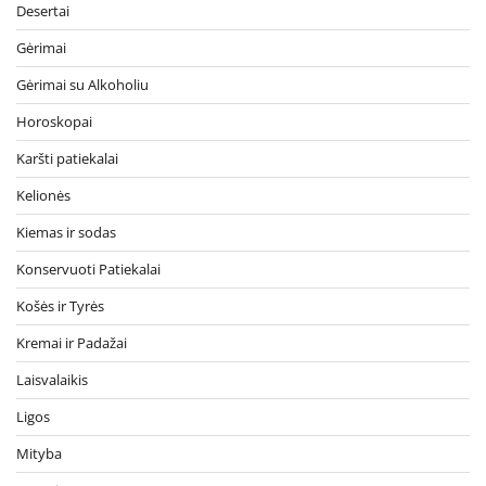
Desertai
Gėrimai
Gėrimai su Alkoholiu
Horoskopai
Karšti patiekalai
Kelionės
Kiemas ir sodas
Konservuoti Patiekalai
Košės ir Tyrės
Kremai ir Padažai
Laisvalaikis
Ligos
Mityba