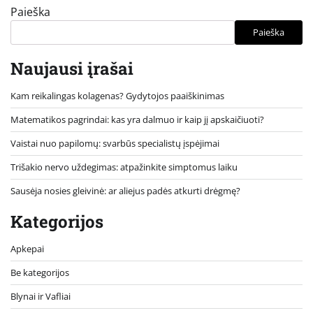
Paieška
Paieška
Naujausi įrašai
Kam reikalingas kolagenas? Gydytojos paaiškinimas
Matematikos pagrindai: kas yra dalmuo ir kaip jį apskaičiuoti?
Vaistai nuo papilomų: svarbūs specialistų įspėjimai
Trišakio nervo uždegimas: atpažinkite simptomus laiku
Sausėja nosies gleivinė: ar aliejus padės atkurti drėgmę?
Kategorijos
Apkepai
Be kategorijos
Blynai ir Vafliai