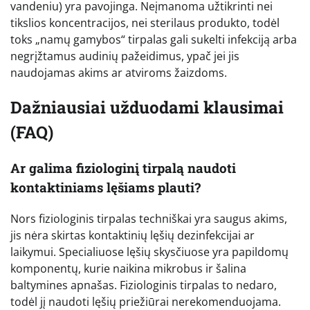
vandeniu) yra pavojinga. Neįmanoma užtikrinti nei
tikslios koncentracijos, nei sterilaus produkto, todėl
toks „namų gamybos“ tirpalas gali sukelti infekciją arba
negrįžtamus audinių pažeidimus, ypač jei jis
naudojamas akims ar atviroms žaizdoms.
Dažniausiai užduodami klausimai
(FAQ)
Ar galima fiziologinį tirpalą naudoti
kontaktiniams lęšiams plauti?
Nors fiziologinis tirpalas techniškai yra saugus akims,
jis nėra skirtas kontaktinių lęšių dezinfekcijai ar
laikymui. Specialiuose lęšių skysčiuose yra papildomų
komponentų, kurie naikina mikrobus ir šalina
baltymines apnašas. Fiziologinis tirpalas to nedaro,
todėl jį naudoti lęšių priežiūrai nerekomenduojama.