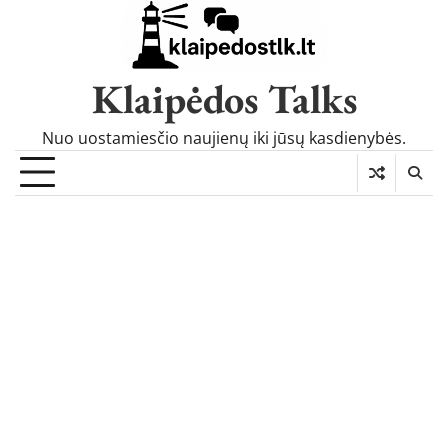
Skip
to
content
Klaipėdos Talks
Nuo uostamiesčio naujienų iki jūsų kasdienybės.