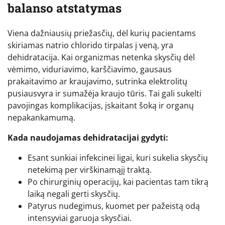
balanso atstatymas
Viena dažniausių priežasčių, dėl kurių pacientams
skiriamas natrio chlorido tirpalas į veną, yra
dehidratacija. Kai organizmas netenka skysčių dėl
vėmimo, viduriavimo, karščiavimo, gausaus
prakaitavimo ar kraujavimo, sutrinka elektrolitų
pusiausvyra ir sumažėja kraujo tūris. Tai gali sukelti
pavojingas komplikacijas, įskaitant šoką ir organų
nepakankamumą.
Kada naudojamas dehidratacijai gydyti:
Esant sunkiai infekcinei ligai, kuri sukelia skysčių
netekimą per virškinamąjį traktą.
Po chirurginių operacijų, kai pacientas tam tikrą
laiką negali gerti skysčių.
Patyrus nudegimus, kuomet per pažeistą odą
intensyviai garuoja skysčiai.