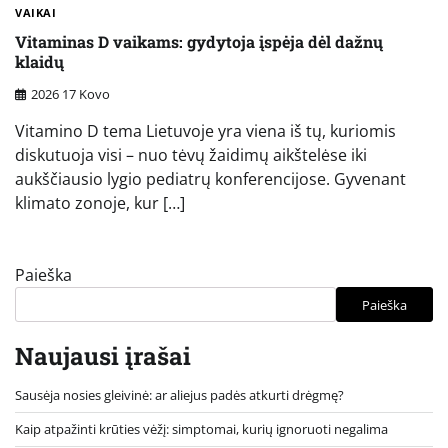
VAIKAI
Vitaminas D vaikams: gydytoja įspėja dėl dažnų
klaidų
2026 17 Kovo
Vitamino D tema Lietuvoje yra viena iš tų, kuriomis
diskutuoja visi – nuo tėvų žaidimų aikštelėse iki
aukščiausio lygio pediatrų konferencijose. Gyvenant
klimato zonoje, kur […]
Paieška
Paieška
Naujausi įrašai
Sausėja nosies gleivinė: ar aliejus padės atkurti drėgmę?
Kaip atpažinti krūties vėžį: simptomai, kurių ignoruoti negalima