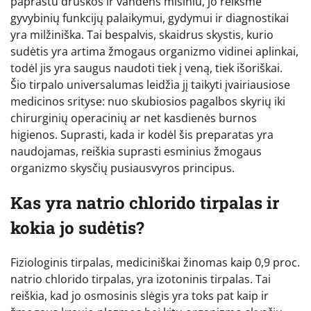
paprastu druskos ir vandens mišiniu, jo reikšmė
gyvybinių funkcijų palaikymui, gydymui ir diagnostikai
yra milžiniška. Tai bespalvis, skaidrus skystis, kurio
sudėtis yra artima žmogaus organizmo vidinei aplinkai,
todėl jis yra saugus naudoti tiek į veną, tiek išoriškai.
Šio tirpalo universalumas leidžia jį taikyti įvairiausiose
medicinos srityse: nuo skubiosios pagalbos skyrių iki
chirurginių operacinių ar net kasdienės burnos
higienos. Suprasti, kada ir kodėl šis preparatas yra
naudojamas, reiškia suprasti esminius žmogaus
organizmo skysčių pusiausvyros principus.
Kas yra natrio chlorido tirpalas ir
kokia jo sudėtis?
Fiziologinis tirpalas, mediciniškai žinomas kaip 0,9 proc.
natrio chlorido tirpalas, yra izotoninis tirpalas. Tai
reiškia, kad jo osmosinis slėgis yra toks pat kaip ir