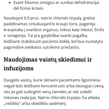
Esant šilumos smūgiui ar sunkiai dehidratacijai
dėl fizinio krūvio.
Naudojant 0,9 proc. natrio chlorido tirpalą, greitai
padidinamas cirkuliuojančio kraujo tūris, pagerėja
kraujotaka į svarbius organus, tokius kaip inkstai, širdis
ir smegenys. Tai yra gyvybiškai svarbi pagalba,
leidžianti stabilizuoti paciento būklę, kol bus nustatyta
pagrindinė sveikatos sutrikimo priežastis.
Naudojimas vaistų skiedimui ir
infuzijoms
Daugelis vaistų, kurie skiriami pacientams ligoninėse,
negali būti leidžiami koncentruoti arba tiesiogiai į veną,
nes jie gali sudirginti venų sieneles ar net sukelti
toksines reakcijas. Natrio chlorido tirpalas čia atlieka
„nešiklio“ arba skiediklio vaidmenį.