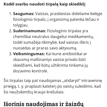
Kodėl svarbu naudoti tirpalą kaip skiediklį:
Saugumas:
Vaistas, praskiestas dideliame kiekyje
fiziologinio tirpalo, į organizmą patenka lėčiau ir
tolygiau.
Suderinamumas:
Fiziologinis tirpalas yra
chemiškai neutralus daugeliui medikamentų,
todėl sumažėja tikimybė, kad vaistas iškris į
nuosėdas ar praras savo aktyvumą.
Veiksmingumas:
Kai kurie antibiotikai ar
skausmą malšinantys vaistai privalo būti
skiedžiami, kad būtų užtikrinta tinkama jų
dozavimo kontrolė.
Šis tirpalas taip pat naudojamas „atidaryti“ intraveninę
prieigą, t. y. praplauti kateterį po vaistų suleidimo, kad
šis neužsikimštų kraujo krešuliais.
Išorinis naudojimas ir žaizdų