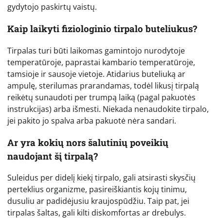
gydytojo paskirtų vaistų.
Kaip laikyti fiziologinio tirpalo buteliukus?
Tirpalas turi būti laikomas gamintojo nurodytoje
temperatūroje, paprastai kambario temperatūroje,
tamsioje ir sausoje vietoje. Atidarius buteliuką ar
ampulę, sterilumas prarandamas, todėl likusį tirpalą
reikėtų sunaudoti per trumpą laiką (pagal pakuotės
instrukcijas) arba išmesti. Niekada nenaudokite tirpalo,
jei pakito jo spalva arba pakuotė nėra sandari.
Ar yra kokių nors šalutinių poveikių
naudojant šį tirpalą?
Suleidus per didelį kiekį tirpalo, gali atsirasti skysčių
perteklius organizme, pasireiškiantis kojų tinimu,
dusuliu ar padidėjusiu kraujospūdžiu. Taip pat, jei
tirpalas šaltas, gali kilti diskomfortas ar drebulys.