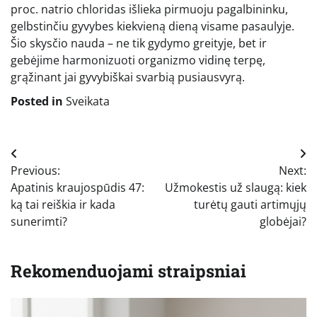
proc. natrio chloridas išlieka pirmuoju pagalbininku,
gelbstinčiu gyvybes kiekvieną dieną visame pasaulyje.
Šio skysčio nauda – ne tik gydymo greityje, bet ir
gebėjime harmonizuoti organizmo vidinę terpę,
grąžinant jai gyvybiškai svarbią pusiausvyrą.
Posted in
Sveikata
Navigacija
Previous:
Next:
tarp
Apatinis kraujospūdis 47:
Užmokestis už slaugą: kiek
įrašų
ką tai reiškia ir kada
turėtų gauti artimųjų
sunerimti?
globėjai?
Rekomenduojami straipsniai