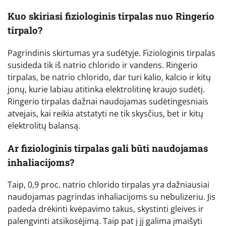
Kuo skiriasi fiziologinis tirpalas nuo Ringerio
tirpalo?
Pagrindinis skirtumas yra sudėtyje. Fiziologinis tirpalas
susideda tik iš natrio chlorido ir vandens. Ringerio
tirpalas, be natrio chlorido, dar turi kalio, kalcio ir kitų
jonų, kurie labiau atitinka elektrolitinę kraujo sudėtį.
Ringerio tirpalas dažnai naudojamas sudėtingesniais
atvejais, kai reikia atstatyti ne tik skysčius, bet ir kitų
elektrolitų balansą.
Ar fiziologinis tirpalas gali būti naudojamas
inhaliacijoms?
Taip, 0,9 proc. natrio chlorido tirpalas yra dažniausiai
naudojamas pagrindas inhaliacijoms su nebulizeriu. Jis
padeda drėkinti kvėpavimo takus, skystinti gleives ir
palengvinti atsikosėjimą. Taip pat į jį galima įmaišyti