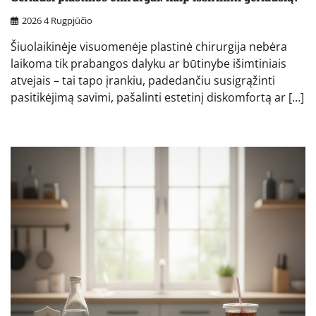
2026 4 Rugpjūčio
Šiuolaikinėje visuomenėje plastinė chirurgija nebėra
laikoma tik prabangos dalyku ar būtinybe išimtiniais
atvejais – tai tapo įrankiu, padedančiu susigrąžinti
pasitikėjimą savimi, pašalinti estetinį diskomfortą ar […]