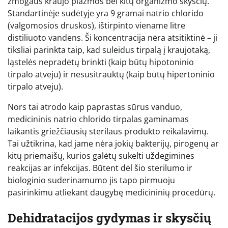
žmogaus kraujo plazmos bei kitų organizmo skysčių.
Standartinėje sudėtyje yra 9 gramai natrio chlorido
(valgomosios druskos), ištirpinto viename litre
distiliuoto vandens. Ši koncentracija nėra atsitiktinė – ji
tiksliai parinkta taip, kad suleidus tirpalą į kraujotaką,
ląstelės nepradėtų brinkti (kaip būtų hipotoninio
tirpalo atveju) ir nesusitrauktų (kaip būtų hipertoninio
tirpalo atveju).
Nors tai atrodo kaip paprastas sūrus vanduo,
medicininis natrio chlorido tirpalas gaminamas
laikantis griežčiausių sterilaus produkto reikalavimų.
Tai užtikrina, kad jame nėra jokių bakterijų, pirogenų ar
kitų priemaišų, kurios galėtų sukelti uždegimines
reakcijas ar infekcijas. Būtent dėl šio sterilumo ir
biologinio suderinamumo jis tapo pirmuoju
pasirinkimu atliekant daugybę medicininių procedūrų.
Dehidratacijos gydymas ir skysčių