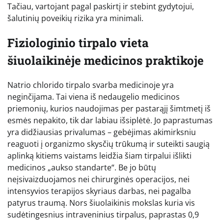
Tačiau, vartojant pagal paskirtį ir stebint gydytojui,
šalutinių poveikių rizika yra minimali.
Fiziologinio tirpalo vieta
šiuolaikinėje medicinos praktikoje
Natrio chlorido tirpalo svarba medicinoje yra
neginčijama. Tai viena iš nedaugelio medicinos
priemonių, kurios naudojimas per pastarąjį šimtmetį iš
esmės nepakito, tik dar labiau išsiplėtė. Jo paprastumas
yra didžiausias privalumas – gebėjimas akimirksniu
reaguoti į organizmo skysčių trūkumą ir suteikti saugią
aplinką kitiems vaistams leidžia šiam tirpalui išlikti
medicinos „aukso standarte“. Be jo būtų
neįsivaizduojamos nei chirurginės operacijos, nei
intensyvios terapijos skyriaus darbas, nei pagalba
patyrus traumą. Nors šiuolaikinis mokslas kuria vis
sudėtingesnius intraveninius tirpalus, paprastas 0,9