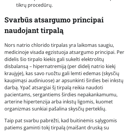
tikrų procedūrų.
Svarbūs atsargumo principai
naudojant tirpalą
Nors natrio chlorido tirpalas yra laikomas saugiu,
medicinoje visada egzistuoja atsargumo principai. Per
didelis šio tirpalo kiekis gali sukelti elektrolitų
disbalansą – hipernatremiją (per didelį natrio kiekį
kraujyje), kas savo ruožtu gali lemti edemas (skysčių
kaupimąsi audiniuose) ar apsunkinti širdies bei inkstų
darbą. Ypač atsargiai šį tirpalą reikia naudoti
pacientams, sergantiems širdies nepakankamumu,
arterine hipertenzija arba inkstų ligomis, kuomet
organizmas sunkiai pašalina skysčių perteklių.
Taip pat svarbu pabrėžti, kad buitinėmis sąlygomis
patiems gaminti tokį tirpalą (maišant druską su