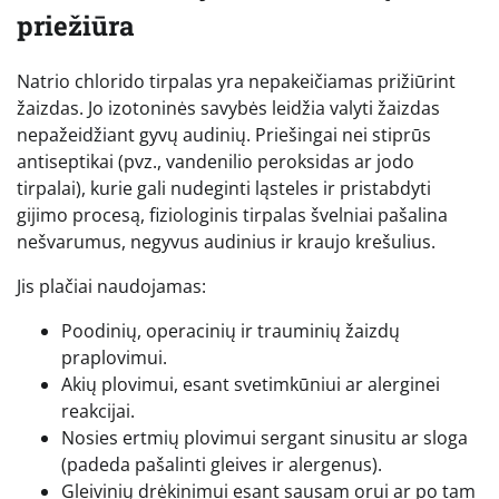
priežiūra
Natrio chlorido tirpalas yra nepakeičiamas prižiūrint
žaizdas. Jo izotoninės savybės leidžia valyti žaizdas
nepažeidžiant gyvų audinių. Priešingai nei stiprūs
antiseptikai (pvz., vandenilio peroksidas ar jodo
tirpalai), kurie gali nudeginti ląsteles ir pristabdyti
gijimo procesą, fiziologinis tirpalas švelniai pašalina
nešvarumus, negyvus audinius ir kraujo krešulius.
Jis plačiai naudojamas:
Poodinių, operacinių ir trauminių žaizdų
praplovimui.
Akių plovimui, esant svetimkūniui ar alerginei
reakcijai.
Nosies ertmių plovimui sergant sinusitu ar sloga
(padeda pašalinti gleives ir alergenus).
Gleivinių drėkinimui esant sausam orui ar po tam