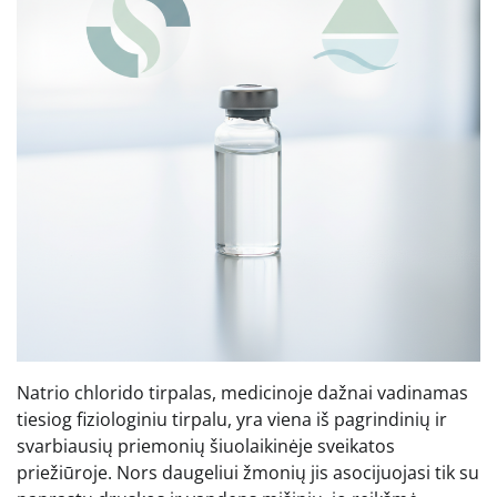
Natrio chlorido tirpalas, medicinoje dažnai vadinamas
tiesiog fiziologiniu tirpalu, yra viena iš pagrindinių ir
svarbiausių priemonių šiuolaikinėje sveikatos
priežiūroje. Nors daugeliui žmonių jis asocijuojasi tik su