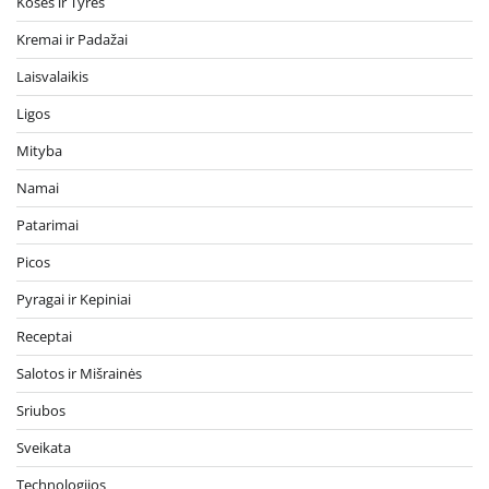
Košės ir Tyrės
Kremai ir Padažai
Laisvalaikis
Ligos
Mityba
Namai
Patarimai
Picos
Pyragai ir Kepiniai
Receptai
Salotos ir Mišrainės
Sriubos
Sveikata
Technologijos