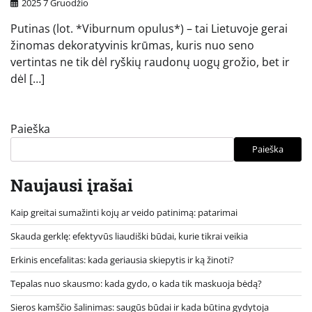
2025 7 Gruodžio
Putinas (lot. *Viburnum opulus*) – tai Lietuvoje gerai
žinomas dekoratyvinis krūmas, kuris nuo seno
vertintas ne tik dėl ryškių raudonų uogų grožio, bet ir
dėl […]
Paieška
Paieška
Naujausi įrašai
Kaip greitai sumažinti kojų ar veido patinimą: patarimai
Skauda gerklę: efektyvūs liaudiški būdai, kurie tikrai veikia
Erkinis encefalitas: kada geriausia skiepytis ir ką žinoti?
Tepalas nuo skausmo: kada gydo, o kada tik maskuoja bėdą?
Sieros kamščio šalinimas: saugūs būdai ir kada būtina gydytoja