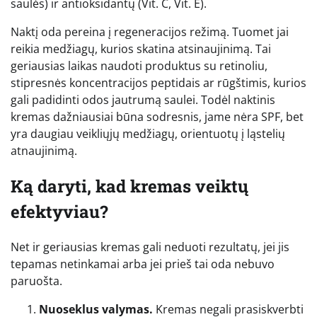
saulės) ir antioksidantų (Vit. C, Vit. E).
Naktį oda pereina į regeneracijos režimą. Tuomet jai
reikia medžiagų, kurios skatina atsinaujinimą. Tai
geriausias laikas naudoti produktus su retinoliu,
stipresnės koncentracijos peptidais ar rūgštimis, kurios
gali padidinti odos jautrumą saulei. Todėl naktinis
kremas dažniausiai būna sodresnis, jame nėra SPF, bet
yra daugiau veikliųjų medžiagų, orientuotų į ląstelių
atnaujinimą.
Ką daryti, kad kremas veiktų
efektyviau?
Net ir geriausias kremas gali neduoti rezultatų, jei jis
tepamas netinkamai arba jei prieš tai oda nebuvo
paruošta.
Nuoseklus valymas.
Kremas negali prasiskverbti