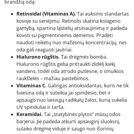
brandžią odą:
Retinoidai (Vitaminas A).
Tai auksinis standartas
kovoje su senėjimu. Retinolis skatina kolageno
gamybą, spartina ląstelių atsinaujinimą ir padeda
kovoti su pigmentinėmis dėmėmis. Pradėti
naudoti reikėtų nuo mažesnių koncentracijų, nes
oda gali reaguoti jautriai.
Hialurono rūgštis.
Tai drėgmės bomba.
Hialurono rūgštis geba pritraukti didelį kiekį
vandens, todėl oda atrodo putlesnė, o smulkios
raukšlelės – mažiau pastebimos.
Vitaminas C.
Galingas antioksidantas, kuris ne tik
šviesina odą ir suteikia jai spindesio, bet ir
apsaugo nuo laisvųjų radikalų žalos, kurią sukelia
UV spinduliai ir tarša.
Keramidai.
Tai „statybinės plytos“ mūsų odos
barjerui. Jie padeda atkurti apsauginį sluoksnį,
sulaiko drėgmę viduje ir saugo nuo išorinių