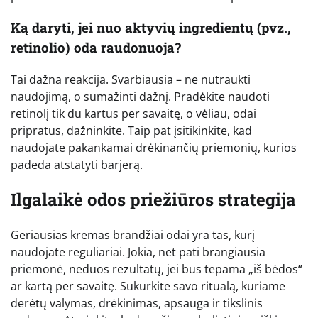
Ką daryti, jei nuo aktyvių ingredientų (pvz.,
retinolio) oda raudonuoja?
Tai dažna reakcija. Svarbiausia – ne nutraukti
naudojimą, o sumažinti dažnį. Pradėkite naudoti
retinolį tik du kartus per savaitę, o vėliau, odai
pripratus, dažninkite. Taip pat įsitikinkite, kad
naudojate pakankamai drėkinančių priemonių, kurios
padeda atstatyti barjerą.
Ilgalaikė odos priežiūros strategija
Geriausias kremas brandžiai odai yra tas, kurį
naudojate reguliariai. Jokia, net pati brangiausia
priemonė, neduos rezultatų, jei bus tepama „iš bėdos“
ar kartą per savaitę. Sukurkite savo ritualą, kuriame
derėtų valymas, drėkinimas, apsauga ir tikslinis