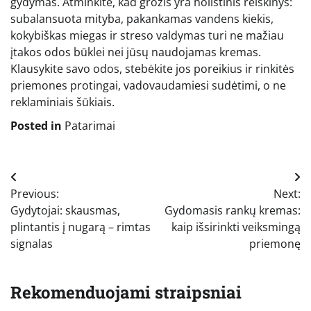
gydymas. Atminkite, kad grožis yra holistinis reiškinys:
subalansuota mityba, pakankamas vandens kiekis,
kokybiškas miegas ir streso valdymas turi ne mažiau
įtakos odos būklei nei jūsų naudojamas kremas.
Klausykite savo odos, stebėkite jos poreikius ir rinkitės
priemones protingai, vadovaudamiesi sudėtimi, o ne
reklaminiais šūkiais.
Posted in
Patarimai
Navigacija
Previous:
Next:
tarp
Gydytojai: skausmas,
Gydomasis rankų kremas:
įrašų
plintantis į nugarą – rimtas
kaip išsirinkti veiksmingą
signalas
priemonę
Rekomenduojami straipsniai