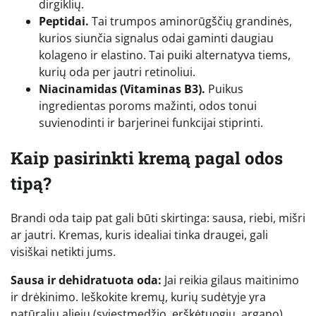
dirgiklių.
Peptidai.
Tai trumpos aminorūgščių grandinės,
kurios siunčia signalus odai gaminti daugiau
kolageno ir elastino. Tai puiki alternatyva tiems,
kurių oda per jautri retinoliui.
Niacinamidas (Vitaminas B3).
Puikus
ingredientas poroms mažinti, odos tonui
suvienodinti ir barjerinei funkcijai stiprinti.
Kaip pasirinkti kremą pagal odos
tipą?
Brandi oda taip pat gali būti skirtinga: sausa, riebi, mišri
ar jautri. Kremas, kuris idealiai tinka draugei, gali
visiškai netikti jums.
Sausa ir dehidratuota oda:
Jai reikia gilaus maitinimo
ir drėkinimo. Ieškokite kremų, kurių sudėtyje yra
natūralių aliejų (sviestmedžio, erškėtuogių, argano),