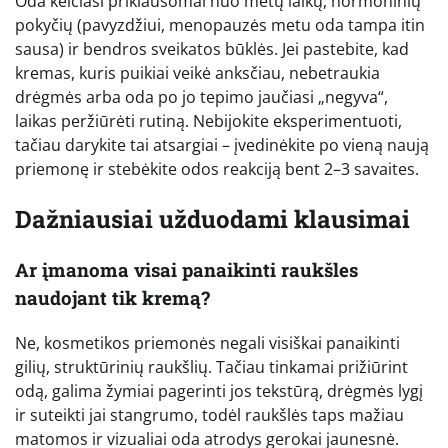
Oda keičiasi priklausomai nuo metų laikų, hormoninių
pokyčių (pavyzdžiui, menopauzės metu oda tampa itin
sausa) ir bendros sveikatos būklės. Jei pastebite, kad
kremas, kuris puikiai veikė anksčiau, nebetraukia
drėgmės arba oda po jo tepimo jaučiasi „negyva“,
laikas peržiūrėti rutiną. Nebijokite eksperimentuoti,
tačiau darykite tai atsargiai – įvedinėkite po vieną naują
priemonę ir stebėkite odos reakciją bent 2–3 savaites.
Dažniausiai užduodami klausimai
Ar įmanoma visai panaikinti raukšles
naudojant tik kremą?
Ne, kosmetikos priemonės negali visiškai panaikinti
gilių, struktūrinių raukšlių. Tačiau tinkamai prižiūrint
odą, galima žymiai pagerinti jos tekstūrą, drėgmės lygį
ir suteikti jai stangrumo, todėl raukšlės taps mažiau
matomos ir vizualiai oda atrodys gerokai jaunesnė.