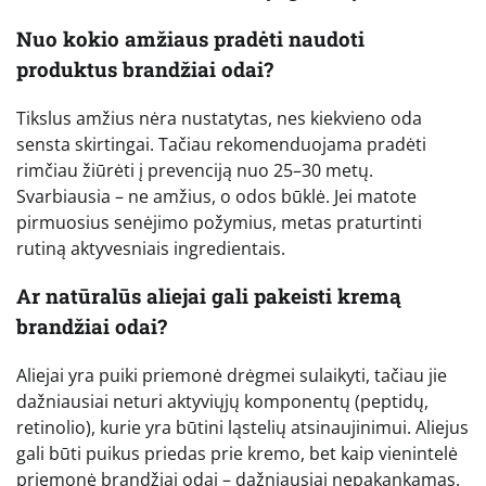
Nuo kokio amžiaus pradėti naudoti
produktus brandžiai odai?
Tikslus amžius nėra nustatytas, nes kiekvieno oda
sensta skirtingai. Tačiau rekomenduojama pradėti
rimčiau žiūrėti į prevenciją nuo 25–30 metų.
Svarbiausia – ne amžius, o odos būklė. Jei matote
pirmuosius senėjimo požymius, metas praturtinti
rutiną aktyvesniais ingredientais.
Ar natūralūs aliejai gali pakeisti kremą
brandžiai odai?
Aliejai yra puiki priemonė drėgmei sulaikyti, tačiau jie
dažniausiai neturi aktyviųjų komponentų (peptidų,
retinolio), kurie yra būtini ląstelių atsinaujinimui. Aliejus
gali būti puikus priedas prie kremo, bet kaip vienintelė
priemonė brandžiai odai – dažniausiai nepakankamas.