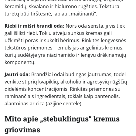
keramidų, skvalano ir hialurono rūgšties. Tekstūra
turėtų būti tirštesnė, labiau „maitinanti“.
Riebi ir mišri brandi oda:
Nors oda sensta, ji vis tiek
gali išlikti riebi. Tokiu atveju sunkus kremas gali
užkimšti poras ir sukelti bėrimus. Rinkitės lengvesnės
tekstūros priemones – emulsijas ar gelinius kremus,
kurių sudėtyje yra niacinamido ir lengvų drėkinamųjų
komponentų.
Jautri oda:
Brandžiai odai būdingas jautrumas, todėl
venkite stiprių kvapiklių, alkoholio ir agresyvių rūgščių
didelėmis koncentracijomis. Rinkitės priemones su
raminančiais ingredientais, tokiais kaip pantenolis,
alantoinas ar cica (azijinė centelė).
Mito apie „stebuklingus“ kremus
griovimas