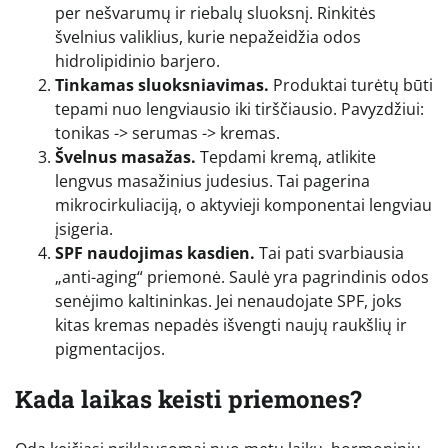
per nešvarumų ir riebalų sluoksnį. Rinkitės
švelnius valiklius, kurie nepažeidžia odos
hidrolipidinio barjero.
Tinkamas sluoksniavimas.
Produktai turėtų būti
tepami nuo lengviausio iki tirščiausio. Pavyzdžiui:
tonikas -> serumas -> kremas.
Švelnus masažas.
Tepdami kremą, atlikite
lengvus masažinius judesius. Tai pagerina
mikrocirkuliaciją, o aktyvieji komponentai lengviau
įsigeria.
SPF naudojimas kasdien.
Tai pati svarbiausia
„anti-aging“ priemonė. Saulė yra pagrindinis odos
senėjimo kaltininkas. Jei nenaudojate SPF, joks
kitas kremas nepadės išvengti naujų raukšlių ir
pigmentacijos.
Kada laikas keisti priemones?