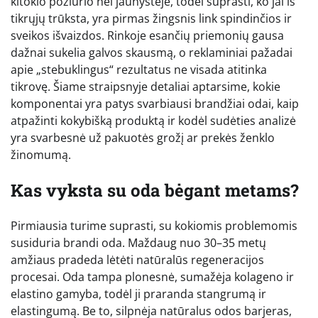
kitokio požiūrio nei jaunystėje, todėl suprasti, ko jai iš
tikrųjų trūksta, yra pirmas žingsnis link spindinčios ir
sveikos išvaizdos. Rinkoje esančių priemonių gausa
dažnai sukelia galvos skausmą, o reklaminiai pažadai
apie „stebuklingus“ rezultatus ne visada atitinka
tikrovę. Šiame straipsnyje detaliai aptarsime, kokie
komponentai yra patys svarbiausi brandžiai odai, kaip
atpažinti kokybišką produktą ir kodėl sudėties analizė
yra svarbesnė už pakuotės grožį ar prekės ženklo
žinomumą.
Kas vyksta su oda bėgant metams?
Pirmiausia turime suprasti, su kokiomis problemomis
susiduria brandi oda. Maždaug nuo 30–35 metų
amžiaus pradeda lėtėti natūralūs regeneracijos
procesai. Oda tampa plonesnė, sumažėja kolageno ir
elastino gamyba, todėl ji praranda stangrumą ir
elastingumą. Be to, silpnėja natūralus odos barjeras,