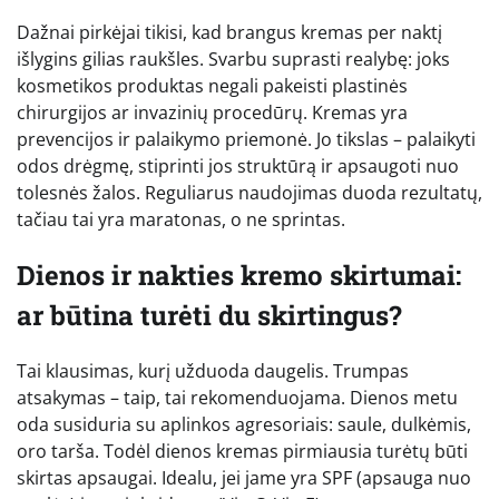
Dažnai pirkėjai tikisi, kad brangus kremas per naktį
išlygins gilias raukšles. Svarbu suprasti realybę: joks
kosmetikos produktas negali pakeisti plastinės
chirurgijos ar invazinių procedūrų. Kremas yra
prevencijos ir palaikymo priemonė. Jo tikslas – palaikyti
odos drėgmę, stiprinti jos struktūrą ir apsaugoti nuo
tolesnės žalos. Reguliarus naudojimas duoda rezultatų,
tačiau tai yra maratonas, o ne sprintas.
Dienos ir nakties kremo skirtumai:
ar būtina turėti du skirtingus?
Tai klausimas, kurį užduoda daugelis. Trumpas
atsakymas – taip, tai rekomenduojama. Dienos metu
oda susiduria su aplinkos agresoriais: saule, dulkėmis,
oro tarša. Todėl dienos kremas pirmiausia turėtų būti
skirtas apsaugai. Idealu, jei jame yra SPF (apsauga nuo