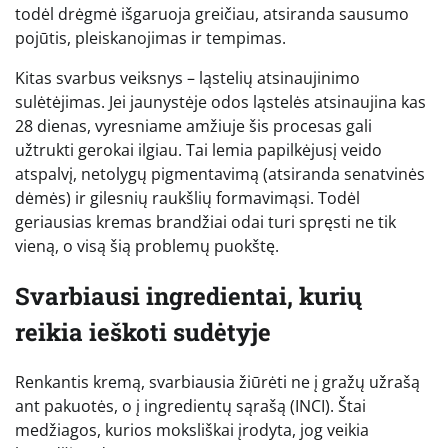
todėl drėgmė išgaruoja greičiau, atsiranda sausumo
pojūtis, pleiskanojimas ir tempimas.
Kitas svarbus veiksnys – ląstelių atsinaujinimo
sulėtėjimas. Jei jaunystėje odos ląstelės atsinaujina kas
28 dienas, vyresniame amžiuje šis procesas gali
užtrukti gerokai ilgiau. Tai lemia papilkėjusį veido
atspalvį, netolygų pigmentavimą (atsiranda senatvinės
dėmės) ir gilesnių raukšlių formavimąsi. Todėl
geriausias kremas brandžiai odai turi spręsti ne tik
vieną, o visą šią problemų puokštę.
Svarbiausi ingredientai, kurių
reikia ieškoti sudėtyje
Renkantis kremą, svarbiausia žiūrėti ne į gražų užrašą
ant pakuotės, o į ingredientų sąrašą (INCI). Štai
medžiagos, kurios moksliškai įrodyta, jog veikia