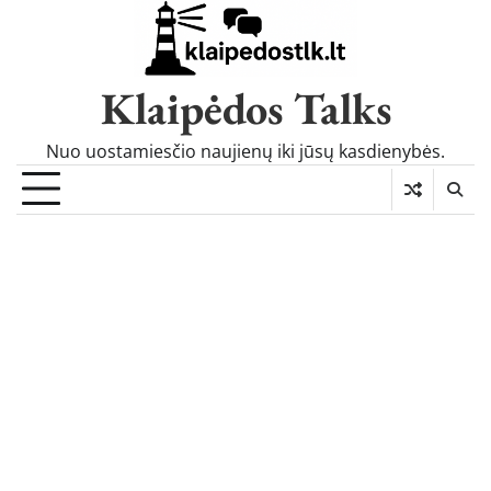
Skip
to
content
Klaipėdos Talks
Nuo uostamiesčio naujienų iki jūsų kasdienybės.